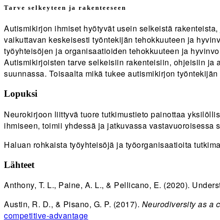
Tarve selkeyteen ja rakenteeseen
Autismikirjon ihmiset hyötyvät usein selkeistä rakenteista
vaikuttavan keskeisesti työntekijän tehokkuuteen ja hyvinvo
työyhteisöjen ja organisaatioiden tehokkuuteen ja hyvinvoin
Autismikirjoisten tarve selkeisiin rakenteisiin, ohjeisiin j
suunnassa. Toisaalta mikä tukee autismikirjon työntekijän
Lopuksi
Neurokirjoon liittyvä tuore tutkimustieto painottaa yksilöll
ihmiseen, toimii yhdessä ja jatkuvassa vastavuoroisessa s
Haluan rohkaista työyhteisöjä ja työorganisaatioita tut
Lähteet
Anthony, T. L., Paine, A. L., & Pellicano, E. (2020). Under
Austin, R. D., & Pisano, G. P. (2017).
Neurodiversity as a 
competitive-advantage