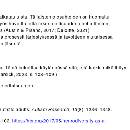
 aikatauluista. Tällaisten olosuhteiden on huomattu
ös havaittu, että rakenteellisuuden ohella tiimien,
us (Austin & Pisano, 2017; Deloitte, 2021).
t ja prosessit järjestyksessä ja tavoitteen mukaisessa
n jäseniä.
. Tämä tarkoittaa käytännössä sitä, että kaikki mikä liittyy
arsick, 2023, s. 108–109.)
 erilaisuuteen.
utistic adults.
Autism Research, 13
(8), 1336–1348.
6–103.
https://hbr.org/2017/05/neurodiversity-as-a-