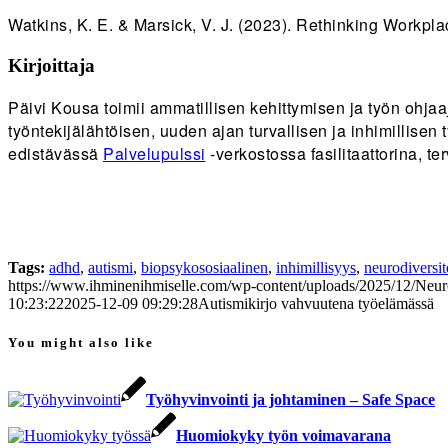
Watkins, K. E. & Marsick, V. J. (2023). Rethinking Work
Kirjoittaja
Päivi Kousa toimii ammatillisen kehittymisen ja työn ohja
työntekijälähtöisen, uuden ajan turvallisen ja inhimillise
edistävässä
Palvelupulssi
-verkostossa fasilitaattorina, t
Tags:
adhd
,
autismi
,
biopsykososiaalinen
,
inhimillisyys
,
neurodiversite
https://www.ihminenihmiselle.com/wp-content/uploads/2025/12/Neuro
10:23:22
2025-12-09 09:29:28
Autismikirjo vahvuutena työelämässä
You might also like
Työhyvinvointi ja johtaminen – Safe Space
Huomiokyky työn voimavarana