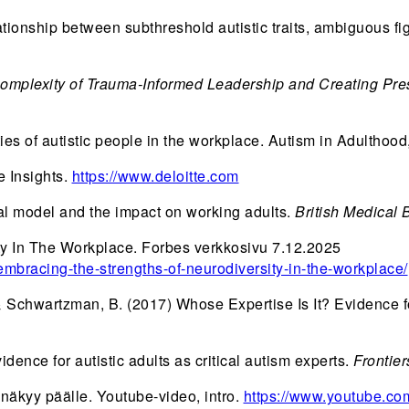
elationship between subthreshold autistic traits, ambiguous f
Complexity of Trauma-
Informed Leadership and
Creating Pr
ies of autistic people in the workplace. Autism in Adulthood,
e Insights.
https://www.deloitte.com
al model and the impact on working adults.
British Medical B
ty In The Workplace. Forbes verkkosivu 7.12.2025
mbracing-the-strengths-of-neurodiversity-in-the-workplace/
 & Schwartzman, B. (2017) Whose Expertise Is It? Evidence for
idence for autistic adults as critical autism experts.
Frontier
äkyy päälle. Youtube-video, intro.
https://www.youtube.c