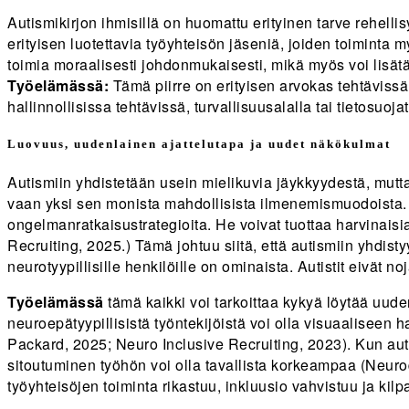
Autismikirjon ihmisillä on huomattu erityinen tarve rehell
erityisen luotettavia työyhteisön jäseniä, joiden toiminta 
toimia moraalisesti johdonmukaisesti, mikä myös voi lisät
Työelämässä:
Tämä piirre on erityisen arvokas tehtävissä
hallinnollisissa tehtävissä, turvallisuusalalla tai tietosuoja
Luovuus, uudenlainen ajattelutapa ja uudet näkökulmat
Autismiin yhdistetään usein mielikuvia jäykkyydestä, mutta 
vaan yksi sen monista mahdollisista ilmenemismuodoista. Bes
ongelmanratkaisustrategioita. He voivat tuottaa harvinaisia
Recruiting, 2025.) Tämä johtuu siitä, että autismiin yhdist
neurotyypillisille henkilöille on ominaista. Autistit eivät n
Työelämässä
tämä kaikki voi tarkoittaa kykyä löytää uuden
neuroepätyypillisistä työntekijöistä voi olla visuaaliseen
Packard, 2025; Neuro Inclusive Recruiting, 2023). Kun auti
sitoutuminen työhön voi olla tavallista korkeampaa (Neurodi
työyhteisöjen toiminta rikastuu, inkluusio vahvistuu ja ki