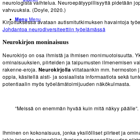
neurologista vaihtelua. Neuroepätyypillisyyttä pidetään jop
vahvuuksia. (Doyle, 2020.)
Menu
Menu
Kirjoituksessa avataan autismitutkimuksen havaintoja työ
Johdantoa neurodiversiteettiin työelämässä
Neurokirjon moninaisuus
Neurokirjo on osa ihmistä ja ihmisen monimuotoisuutta. Yk
ominaisuuksien, piirteiden ja taipumusten ilmenemisen vah
rakenne-eroja.
N
eurok
irjolla
viitataankin mm. hermoston ja 
oppia, käsitellä aisti- ja sosiaalista informaatiota sekä tu
potentiaalin myös työelämätoimijuuden näkökulmasta.
”Meissä on enemmän hyvää kuin mitä näkyy päälle”.
Ihminen on kokonaisuus, jonka yksilölliset piirteet ja omin
jokin toiminta esimerkiksi ihmisen persoonallisuuden piir