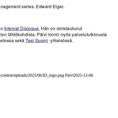
anagement series. Edward Elgar.
ään
Internal Dialogue.
Hän on omistautunut
tion lähtökohdista. Päivi toimii myös palvelututkimusta
ostossa sekä
Teal Suomi
-yhteisössä.
-content/uploads/2025/06/ID_logo.png
Päivi
2025-12-06