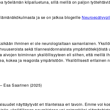
a työelämän kilpailuetuna, sillä meillä on paljon työtehtäviä
elämänäkökulmasta ja se on jatkoa blogeille
Neuroepätyypil
sikään ihminen ei ole neurologialtaan samanlainen. Yksilöl
vuuseroista sekä tilannesidonnaisista ympäristötekijöistä 
aivojen toiminnan yksilöllisyyteen eli siihen, että meillä ihmi
ntea, kokea ja reagoida ympäristöön. Yksilöllisesti erilainen 
 – Esa Saarinen (2025)
aisuudet näyttäytyvät eri tilanteissa eri tavoin. Emme voi ko
teisiin, yksilölliseen neurokirjoon vai esimerkiksi elämänh