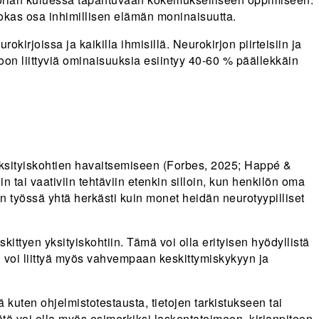
rvokas osa inhimillisen elämän moninaisuutta.
irjoissa ja kaikilla ihmisillä. Neurokirjon piirteisiin ja
joon liittyviä ominaisuuksia esiintyy 40-60 % päällekkäin
 yksityiskohtien havaitsemiseen (Forbes, 2025; Happé &
n tai vaativiin tehtäviin etenkin silloin, kun henkilön oma
n työssä yhtä herkästi kuin monet heidän neurotyypilliset
kittyen yksityiskohtiin. Tämä voi olla erityisen hyödyllistä
yli voi liittyä myös vahvempaan keskittymiskykyyn ja
 kuten ohjelmistotestausta, tietojen tarkistukseen tai
työtä voi olla myös esimerkiksi laskentatoimeen, kirjanpitoon