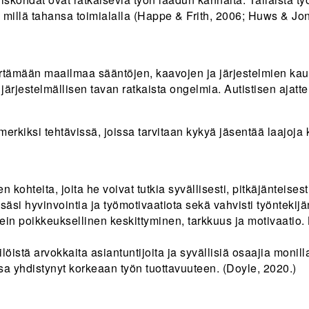
ähes millä tahansa toimialalla (Happe & Frith, 2006; Huws & Jo
tämään maailmaa sääntöjen, kaavojen ja järjestelmien kautt
ärjestelmällisen tavan ratkaista ongelmia. Autistisen ajatte
merkiksi tehtävissä, joissa tarvitaan kykyä jäsentää laajoj
n kohteita, joita he voivat tutkia syvällisesti, pitkäjänteise
isäsi hyvinvointia ja työmotivaatiota sekä vahvisti työntekij
ein poikkeuksellinen keskittyminen, tarkkuus ja motivaatio. 
istä arvokkaita asiantuntijoita ja syvällisiä osaajia monilla
sa yhdistynyt korkeaan työn tuottavuuteen. (Doyle, 2020.)