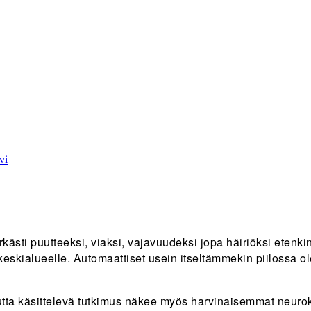
vi
erkästi puutteeksi, viaksi, vajavuudeksi jopa häiriöksi eten
eskialueelle. Automaattiset usein itseltämmekin piilossa o
tta käsittelevä tutkimus näkee myös harvinaisemmat neuroki