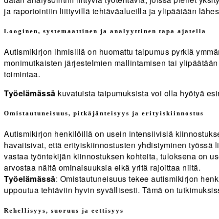
ja raportointiin liittyvillä tehtäväalueilla ja ylipäätään l
Looginen, systemaattinen ja analyyttinen tapa ajatella
Autismikirjon ihmisillä on huomattu taipumus pyrkiä ymmär
monimutkaisten järjestelmien mallintamisen tai ylipäätään j
toimintaa.
Työelämässä
kuvatuista taipumuksista voi olla hyötyä esi
Omistautuneisuus, pitkäjänteisyys ja erityiskiinnostus
Autismikirjon henkilöillä on usein intensiivisiä kiinnostukse
havaitsivat, että erityiskiinnostusten yhdistyminen työssä l
vastaa työntekijän kiinnostuksen kohteita, tuloksena on us
arvostaa näitä ominaisuuksia eikä yritä rajoittaa niitä.
Työelämässä
: Omistautuneisuus tekee autismikirjon henkilö
uppoutua tehtäviin hyvin syvällisesti. Tämä on tutkimuksis
Rehellisyys, suoruus ja eettisyys