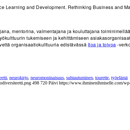
place Learning and Development. Rethinking Business and M
ajana, mentorina, valmentajana ja kouluttajana toiminimell
n työkulttuurin tukemiseen ja kehittämiseen asiakasorganisaa
ervettä organisaatiokulttuuria edistävässä
Iloa ja toivoa
-verk
etti
,
neurokirjo
,
neuromoninaisuus
,
suhtautuminen
,
tourette
,
työelämä
diversiteetti.png
498
720
Päivi
https://www.ihminenihmiselle.com/wp