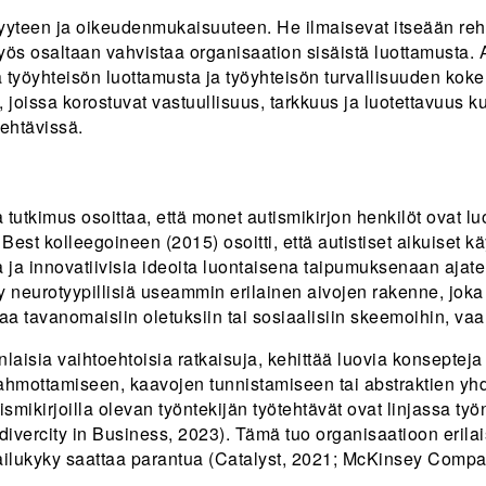
isyyteen ja oikeudenmukaisuuteen. He ilmaisevat itseään reh
myös osaltaan vahvistaa organisaation sisäistä luottamusta. A
ä työyhteisön luottamusta ja työyhteisön turvallisuuden kok
, joissa korostuvat vastuullisuus, tarkkuus ja luotettavuus k
tehtävissä.
tutkimus osoittaa, että monet autismikirjon henkilöt ovat luov
t kolleegoineen (2015) osoitti, että autistiset aikuiset käy
 ja innovatiivisia ideoita luontaisena taipumuksenaan ajatel
yy neurotyypillisiä useammin erilainen aivojen rakenne, joka
ojaa tavanomaisiin oletuksiin tai sosiaalisiin skeemoihin, vaan
laisia vaihtoehtoisia ratkaisuja, kehittää luovia konsepteja
 hahmottamiseen, kaavojen tunnistamiseen tai abstraktien yhd
smikirjoilla olevan työntekijän työtehtävät ovat linjassa ty
vercity in Business, 2023). Tämä tuo organisaatioon erilaisia
lpailukyky saattaa parantua (Catalyst, 2021; McKinsey Compa