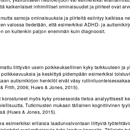
tä kaikenlaiset inhimilliset ominaisuudet ja piirteet ovat a
ta samoja ominaisuuksia ja piirteitä esiintyy kaikissa neurok
sten valossa tiedetään, että esimerkiksi ADHD- ja autismikir
n on kuitenkin paljon enemmän kuin diagnoosit.
mattu liittyvän usein poikkeuksellinen kyky tarkkuuteen ja
a poikkeavuuksia ja keskittyä pidempään esimerkiksi toistuvii
an autismikirjon henkilöt eivät väsy rutiiniluonteisessakaa
 & Frith, 2006; Huws & Jones, 2015).
t korostuneet myös kyky prosessoida tietoa analyyttisesti kes
uolellisuutta. Tutkimusten mukaan tällainen kognitiivinen ty
issä (Huws & Jones, 2015).
esimerkiksi erilaisia laadunvalvontaan liittyviä työtehtäviä
ityiskohdat ovat ratkaisevia työn laadun kannalta. Tällaista 