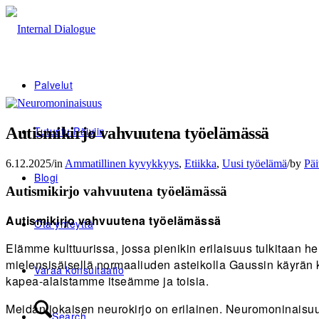
Palvelut
Autismikirjo vahvuutena työelämässä
Tutustu Päiviin
6.12.2025
/
in
Ammatillinen kyvykkyys
,
Etiikka
,
Uusi työelämä
/
by
Päi
Blogi
Autismikirjo vahvuutena työelämässä
Autismikirjo vahvuutena työelämässä
Ota yhteyttä
Elämme kulttuurissa, jossa pienikin erilaisuus tulkitaan h
mielensisäisellä normaaliuden asteikolla Gaussin käyrän k
Varaa konsultaatio
kapea-alaistamme itseämme ja toisia.
Meidän jokaisen neurokirjo on erilainen. Neuromoninaisuu
Search