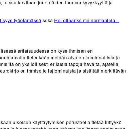
, joissa tarvitaan juuri näiden tuomaa kyvykkyyttä ja
lisyys työelämässä
sekä
Hei ollaanks me normaaleja –
lisessä erilaisuudessa on kyse ihmisen eri
unohtamatta tietenkään meidän aivojen toiminnallisia ja
sillä on yksilöllisesti erilaisia tapoja havaita, ajatella,
neurokirjo on ihmiselle lajiominaista ja sisältää merkittävän
skaan ulkoisen käyttäytymisen perusteella tietää liittyykö
istorian kuluessa tapahtuvaan kokemukselliseen oppimiseen.