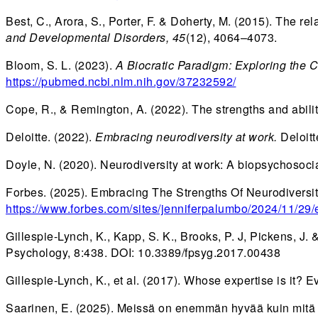
Best, C., Arora, S., Porter, F. & Doherty, M. (2015). The r
and Developmental Disorders, 45
(12), 4064–4073.
Bloom, S. L. (2023).
A Biocratic Paradigm: Exploring the 
https://pubmed.ncbi.nlm.nih.gov/37232592/
Cope, R., & Remington, A. (2022). The strengths and abilit
Deloitte. (2022).
Embracing neurodiversity at work.
Deloitt
Doyle, N. (2020). Neurodiversity at work: A biopsychosoci
Forbes. (2025). Embracing The Strengths Of Neurodiversi
https://www.forbes.com/sites/jenniferpalumbo/2024/11/29/e
Gillespie-Lynch, K., Kapp, S. K., Brooks, P. J, Pickens, J.
Psychology, 8:438. DOI: 10.3389/fpsyg.2017.00438
Gillespie-Lynch, K., et al. (2017). Whose expertise is it? Ev
Saarinen, E. (2025). Meissä on enemmän hyvää kuin mitä n