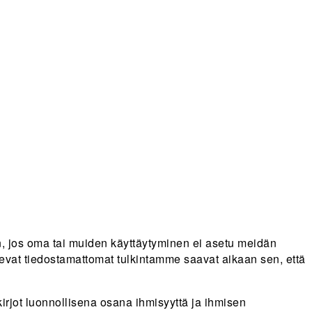
kin, jos oma tai muiden käyttäytyminen ei asetu meidän
levat tiedostamattomat tulkintamme saavat aikaan sen, että
rjot luonnollisena osana ihmisyyttä ja ihmisen