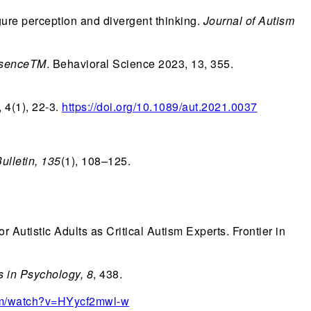
igure perception and divergent thinking.
Journal of Autism
esenceTM
. Behavioral Science 2023, 13, 355.
 4(1), 22-3.
https://doi.org/10.1089/aut.2021.0037
ulletin, 135
(1), 108–125.
 Autistic Adults as Critical Autism Experts. Frontier in
s in Psychology, 8
, 438.
om/watch?v=HYycf2mwl-w