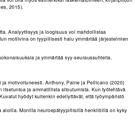
nes, 2015).
a. Analyyttisyys ja loogisuus voi mahdollistaa
lun motiivina on tyypillisesti halu ymmärtää järjestelmien
a kokonaisuuksia ja ymmärtää syy-seuraussuhteita.
sti ja motivoituneesti. Anthony, Paine ja Pellicano (2020)
än itsetuntoa ja ammatillista sitoutumista. Kun työtehtävä
Kuvatut hyödyt kuitenkin edellyttävät, että työympäristö
 aloilla. Monilla neuroepätyypillisillä henkilöillä on kyky