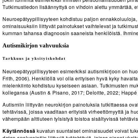
Tutkimustiedon lisäännyttyä on vihdoin alettu ymmärtää, et
Neuroepätyypillisyyteen kohdistuu paljon ennakkoluuloja, mut
ominaisuuksiin liittyvät painotukset vaihtelevat ja tutkimu
kumman tahansa diagnoosin saaneista henkilöistä. Ihmine
Autismikirjon vahvuuksia
Tarkkuus ja yksityiskohdat
Neuroepätyypillisyyteen esimerkiksi autismikirjoon on huo
Frith, 2006). Henkilöllä voi olla erityisen hyvä kyky havait
mielenkiinto kohdistuu kyseiseen asiaan. Tutkimusten muka
kollegansa (Austin & Pisano, 2017; Deloitte, 2022; Happé
Autismiin liittyvän neurokirjon painotuksia tutkittaessa ova
tehtävissä, joissa vaaditaan erityistä virheettömyyttä ja h
vähempään alttiuteen tylsistyä toistoa sisältyvissä tehtäv
Käytännössä
kuvatun suuntaiset ominaisuudet voivat tukea 
datan analysointiin liittyviä työtehtäviä, joissa pienet yks