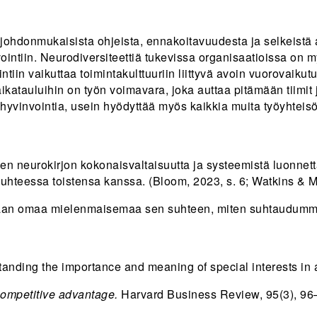
, johdonmukaisista ohjeista, ennakoitavuudesta ja selkeistä
intiin. Neurodiversiteettiä tukevissa organisaatioissa on my
tiin vaikuttaa toimintakulttuuriin liittyvä avoin vuorovaikut
a aikatauluihin on työn voimavara, joka auttaa pitämään tiimi
 hyvinvointia, usein hyödyttää myös kaikkia muita työyhteisö
isen neurokirjon kokonaisvaltaisuutta ja systeemistä luonnetta
uhteessa toistensa kanssa. (Bloom, 2023, s. 6; Watkins & M
kimaan omaa mielenmaisemaa sen suhteen, miten suhtaudumme
standing the importance and meaning of special interests in a
competitive advantage.
Harvard Business Review, 95(3), 9