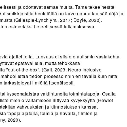
ellisesti ja odottavat samaa muilta. Tämä tekee heistä
utismikirjoisilla henkilöillä on tarve noudattaa sääntöjä ja
emusta (Gillespie-Lynch ym., 2017; Doyle, 2020).
uten esimerkiksi tieteellisessä tutkimuksessa,
ia ajattelijoita. Luovuus ei siis ole autismin vastakohta,
ttävät epätavallisia, mutta tehokkaita
la ”out-of-the-box”. (Galt, 2023; Neuro Inclusive
 mahdollistaa tiedon prosessoinnin eri tavalla kuin mitä
 tarkastelevat ilmiöitä itsenäisesti.
 tai kyseenalaistaa vakiintuneita toimintatapoja. Osalla
istelmien oivaltamiseen liittyvää kyvykkyyttä (Hewlet
öntekijän vahvuuksien ja kiinnostuksen kanssa,
 tapoja ajatella, toimia ja havaita, tiimien ja
ny, 2020).