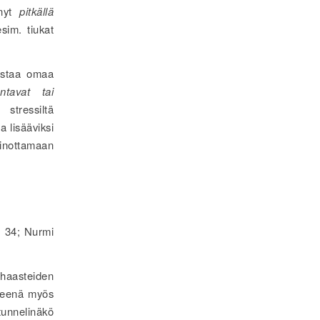
ynyt
pitkällä
esim. tiukat
vistaa omaa
ntavat tai
stressiltä
a lisääviksi
inottamaan
2, 34; Nurmi
aasteiden
yneenä myös
tunnelinäkö