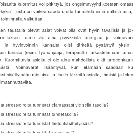
 Toisaalta kuormitus voi pitkittyä, jos ongelmavyyhti koetaan omas
kyksi", josta on vaikea saada otetta tai nähdä siinä erillisiä osia, 
 toiminnalla vaikuttaa.
en taustalla olevat asiat voivat olla ovat hyvin tavallisia ja jok
rmituksen tunne vie aina psyykkistä energiaa ja voimava
n ja hyvinvoinnin kannalta olisi tärkeää pysähtyä yksin 
sen kanssa (esim. työnohjaaja, terapeutti) tarkastelemaan omaa
a. Kuormittavia asioita ei ole aina mahdollista eikä tarpeenkaan
mästä. Voimavarat lisääntyvät, kun elämään saadaan kuo
si sisältymään mieluisia ja itselle tärkeitä asioita, ihmisiä ja teke
imaannuttavilta.
a
ia stressioireita tunnistat elämässäsi yleisellä tasolla?
ia stressioireita tunnistat tunnetasolla?
ia stressioireita tunnistat tiedonkäsittelyssäsi?
ia stressioireita tunnistat kehossasi?