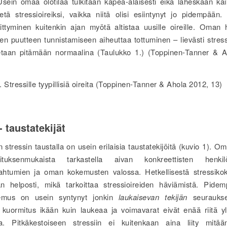
 Usein omaa olotilaa tulkitaan kapea-alaisesti eikä läheskään kaik
etä stressioireiksi, vaikka niitä olisi esiintynyt jo pidempään. 
kittyminen kuitenkin ajan myötä altistaa uusille oireille. Oman
en puutteen tunnistamiseen aiheuttaa tottuminen – lievästi stres
letaan pitämään normaalina (Taulukko 1.) (Toppinen-Tanner & 
 Stressille tyypillisiä oireita (Toppinen-Tanner & Ahola 2012, 13)
- taustatekijät
n stressin taustalla on usein erilaisia taustatekijöitä (kuvio 1). O
tuksenmukaista tarkastella aivan konkreettisten henkilö
ahtumien ja oman kokemusten valossa. Hetkellisestä stressiko
n helposti, mikä tarkoittaa stressioireiden häviämistä. Pidem
kemus on usein syntynyt jonkin
laukaisevan tekijän
seurauksen
 kuormitus ikään kuin laukeaa ja voimavarat eivät enää riitä y
ia. Pitkäkestoiseen stressiin ei kuitenkaan aina liity mitä