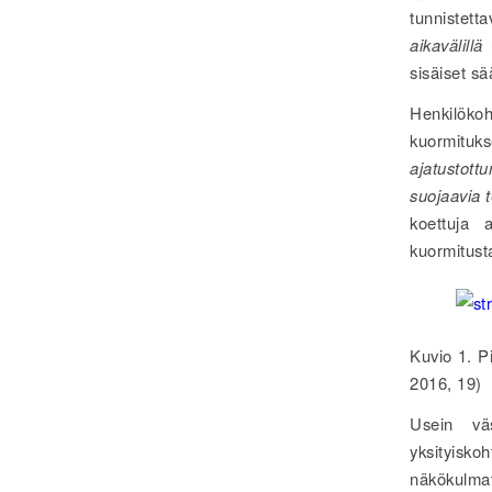
tunnistet
aikavälillä
u
sisäiset s
Henkilökoh
kuormituk
ajatustott
suojaavia t
koettuja 
kuormitust
Kuvio 1. Pi
2016, 19)
Usein vä
yksityisko
näkökulmat