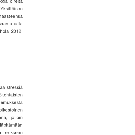
kia oireita
Yksittäisen
 haasteensa
saantunutta
Ahola 2012,
maa stressiä
kohtaisten
kemuksesta
pikestoinen
a, jolloin
lläpitämään
än erikseen