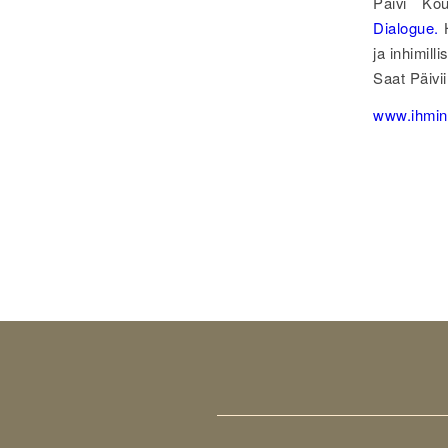
Päivi Kou
Dialogue.
H
ja inhimill
Saat Päivi
www.ihmin