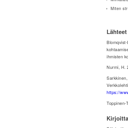
Miten str
Lähteet
Blomqvist
kohtaamise
ihmisten k
Nurmi, H. 
Sarkkinen,
Verkkole
https://www
Toppinen-Ta
Kirjoitt