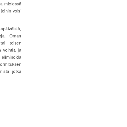
sa mielessä
joihin voisi
apäiväisiä,
roja. Oman
tai toisen
 vointia ja
 eliminoida
rmituksen
mistä, jotka