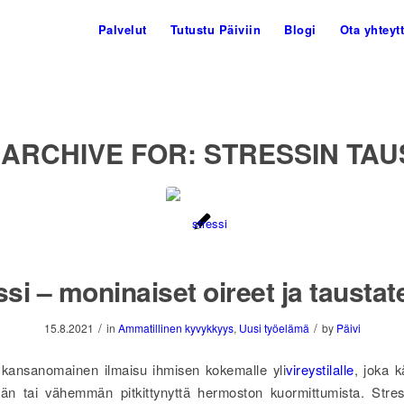
Palvelut
Tutustu Päiviin
Blogi
Ota yhteyt
 ARCHIVE FOR:
STRESSIN TAU
ssi – moninaiset oireet ja taustate
/
/
15.8.2021
in
Ammatillinen kyvykkyys
,
Uusi työelämä
by
Päivi
 kansanomainen ilmaisu ihmisen kokemalle yli
vireystilalle
, joka 
 tai vähemmän pitkittynyttä hermoston kuormittumista. Stres