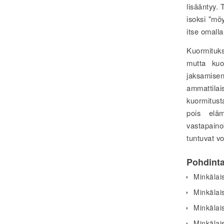
lisääntyy.
isoksi "möy
itse omalla
Kuormituks
mutta kuo
jaksamise
ammattilai
kuormitust
pois elä
vastapainok
tuntuvat vo
Pohdint
Minkälais
Minkälais
Minkälais
Minkälais