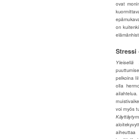
ovat monin
kuormittav
epämukaval
on kuitenk
elämänhist
Stressi 
Yleisellä 
puuttumise
pelkoina l
olla hermo
ailahtelua
muistivaik
voi myös 
Käyttäytym
aloitekyvy
aiheuttaa