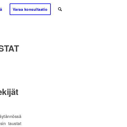
tä
Varaa konsultaatio
STAT
kijät
käytännössä
sin taustat