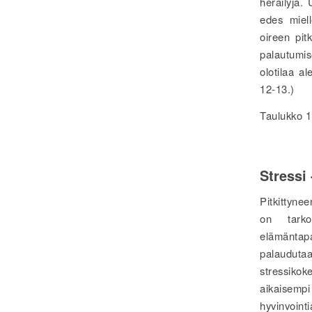
heräilyjä.
edes miell
oireen pit
palautumis
olotilaa a
12-13.)
Taulukko 1.
Stressi 
Pitkittynee
on tarkoi
elämäntap
palaudutaa
stressiko
aikaisempi
hyvinvoint