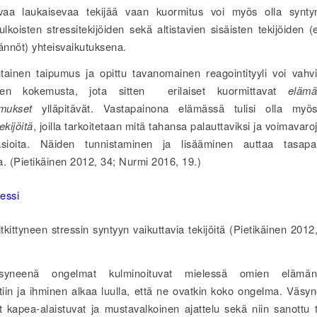
tavaa laukaisevaa tekijää vaan kuormitus voi myös olla synt
lkoisten stressitekijöiden sekä altistavien sisäisten tekijöiden (
äännöt) yhteisvaikutuksena.
tainen taipumus ja opittu tavanomainen reagointityyli voi vah
sen kokemusta, jota sitten erilaiset kuormittavat
elämä
umukset
ylläpitävät. Vastapainona elämässä tulisi olla myös 
ekijöitä
, joilla tarkoitetaan mitä tahansa palauttaviksi ja voimavaroj
asioita. Näiden tunnistaminen ja lisääminen auttaa tasapa
a. (Pietikäinen 2012, 34; Nurmi 2016, 19.)
tkittyneen stressin syntyyn vaikuttavia tekijöitä (Pietikäinen 201
syneenä ongelmat kulminoituvat mielessä omien elämänh
htiin ja ihminen alkaa luulla, että ne ovatkin koko ongelma. Väs
 kapea-alaistuvat ja mustavalkoinen ajattelu sekä niin sanottu 