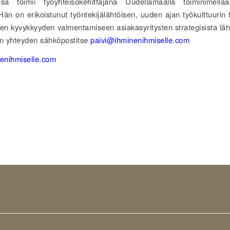
sa toimii työyhteisökehittäjänä Uudellamaalla toiminimell
än on erikoistunut työntekijälähtöisen, uuden ajan työkulttuurin
isen kyvykkyyden valmentamiseen asiakasyritysten strategisista lä
in yhteyden sähköpostitse
paivi@ihminenihmiselle.com
enihmiselle.com