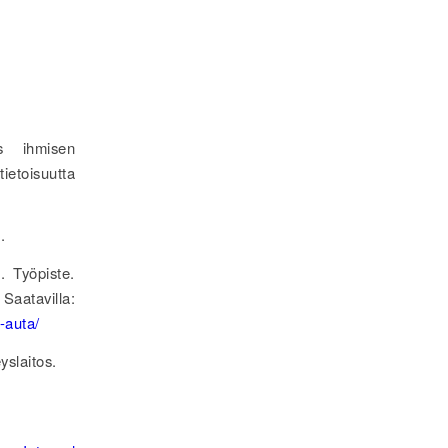
ys ihmisen
ietoisuutta
.
. Työpiste.
atavilla:
-auta/
yslaitos.