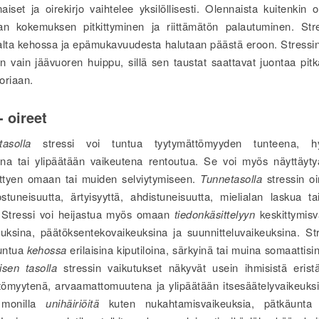
aiset ja oirekirjo vaihtelee yksilöllisesti. Olennaista kuitenkin
an kokemuksen pitkittyminen ja riittämätön palautuminen. Str
ta kehossa ja epämukavuudesta halutaan päästä eroon. Stressin
in vain jäävuoren huippu, sillä sen taustat saattavat juontaa pit
oriaan.
- oireet
tasolla
stressi voi tuntua tyytymättömyyden tunteena, h
na tai ylipäätään vaikeutena rentoutua. Se voi myös näyttäytyä
iittyen omaan tai muiden selviytymiseen.
Tunnetasolla
stressin oi
stuneisuutta, ärtyisyyttä, ahdistuneisuutta, mielialan laskua ta
. Stressi voi heijastua myös omaan
tiedonkäsittelyyn
keskittymisv
euksina, päätöksentekovaikeuksina ja suunnitteluvaikeuksina. Str
tuntua
kehossa
erilaisina kiputiloina, särkyinä tai muina somaattisi
isen tasolla
stressin vaikutukset näkyvät usein ihmisistä erist
ttömyytenä, arvaamattomuutena ja ylipäätään itsesäätelyvaikeuksi
 monilla
unihäiriöitä
kuten nukahtamisvaikeuksia, pätkäunta j