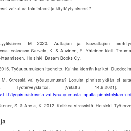
essi vaikuttaa toimintaasi ja käyttäytymiseesi?
-Lyytikäinen, M 2020. Auttajien ja kasvattajien merkit
ssa teoksessa Sarvela, K. & Auvinen, E. Yhteinen kieli. Traumat
ohtaamiseen. Helsinki: Basam Books Oy.
2016. Työuupumuksen itsehoito. Kuinka kierrän karikot. Duodecim
 M. Stressiä vai työuupumusta? Lopulta pinnistelykään ei auta
hti. Työterveyslaitos. [Viitattu 14.8.2021]. Sa
.ttl.fi/tyopiste/stressia-vai-tyouupumusta-lopulta-pinnistelykaan-ei
nner, S. & Ahola, K. 2012. Kaikkea stressistä. Helsinki: Työterve
aja