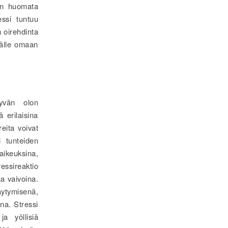
 on huomata
essi tuntuu
 oirehdinta
källe omaan
yvän olon
 erilaisina
reita voivat
i tunteiden
aikeuksina,
essireaktio
na vaivoina.
äytymisenä,
na. Stressi
a yöllisiä