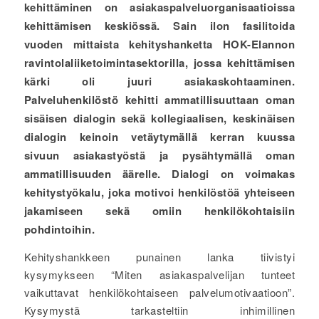
kehittäminen
on asiakaspalveluorganisaatioissa
kehittämisen keskiössä. Sain ilon fasilitoida
vuoden mittaista kehityshanketta HOK-Elannon
ravintolaliiketoimintasektorilla, jossa kehittämisen
kärki oli juuri asiakaskohtaaminen.
Palveluhenkilöstö kehitti ammatillisuuttaan oman
sisäisen dialogin sekä kollegiaalisen, keskinäisen
dialogin keinoin vetäytymällä kerran kuussa
sivuun asiakastyöstä ja pysähtymällä oman
ammatillisuuden äärelle. Dialogi on voimakas
kehitystyökalu, joka motivoi henkilöstöä yhteiseen
jakamiseen sekä omiin henkilökohtaisiin
pohdintoihin.
Kehityshankkeen punainen lanka tiivistyi
kysymykseen “Miten asiakaspalvelijan tunteet
vaikuttavat henkilökohtaiseen palvelumotivaatioon”.
Kysymystä tarkasteltiin inhimillinen