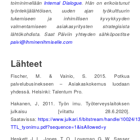
toiminimellään
Internal Dialogue
. Hän on erikoistunut
työntekijälähtöisen, uuden ajan työkulttuurin
tukemiseen ja inhimillisen kyvykkyyden
valmentamiseen asiakasyritysten strategisista
lähtökohdista. Saat Päiviin yhteyden sähköpostitse
paivi@ihminenihmiselle.com
Lähteet
Fischer, M. & Vainio, S. 2015. Potkua
palvelubusinekseen – Asiakaskokemus luodaan
yhdessä. Helsinki: Talentum Pro.
Hakanen, J, 2011. Työn imu. Työterveyslaitoksen
julkaisu [viitattu 28.6.2020].
Saatavissa:
https://www.julkari.fi/bitstream/handle/10024
TTL_tyonimu.pdf?sequence=1&isAllowed=y
Heskett, J. L., Jones, T. O., Loveman, G. W., Sasser