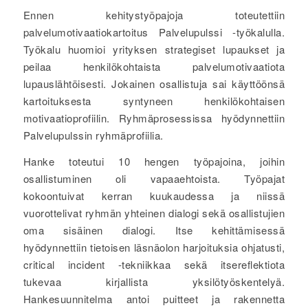
Ennen kehitystyöpajoja toteutettiin
palvelumotivaatiokartoitus Palvelupulssi -työkalulla.
Työkalu huomioi yrityksen strategiset lupaukset ja
peilaa henkilökohtaista palvelumotivaatiota
lupauslähtöisesti. Jokainen osallistuja sai käyttöönsä
kartoituksesta syntyneen henkilökohtaisen
motivaatioprofiilin. Ryhmäprosessissa hyödynnettiin
Palvelupulssin ryhmäprofiilia.
Hanke toteutui 10 hengen työpajoina, joihin
osallistuminen oli vapaaehtoista. Työpajat
kokoontuivat kerran kuukaudessa ja niissä
vuorottelivat ryhmän yhteinen dialogi sekä osallistujien
oma sisäinen dialogi. Itse kehittämisessä
hyödynnettiin tietoisen läsnäolon harjoituksia ohjatusti,
critical incident -tekniikkaa sekä itsereflektiota
tukevaa kirjallista yksilötyöskentelyä.
Hankesuunnitelma antoi puitteet ja rakennetta