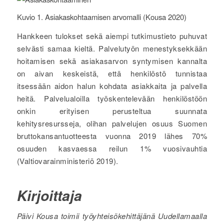
Kuvio 1. Asiakaskohtaamisen arvomalli (Kousa 2020)
Hankkeen tulokset sekä aiempi tutkimustieto puhuvat
selvästi samaa kieltä. Palvelutyön menestyksekkään
hoitamisen sekä asiakasarvon syntymisen kannalta
on aivan keskeistä, että henkilöstö tunnistaa
itsessään aidon halun kohdata asiakkaita ja palvella
heitä. Palvelualoilla työskentelevään henkilöstöön
onkin erityisen perusteltua suunnata
kehitysresursseja, olihan palvelujen osuus Suomen
bruttokansantuotteesta vuonna 2019 lähes 70%
osuuden kasvaessa reilun 1% vuosivauhtia
(Valtiovarainministeriö 2019).
Kirjoittaja
Päivi Kousa toimii työyhteisökehittäjänä Uudellamaalla