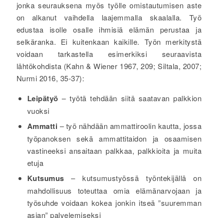
jonka seurauksena myös työlle omistautumisen aste
on alkanut vaihdella laajemmalla skaalalla. Työ
edustaa isolle osalle ihmisiä elämän perustaa ja
selkäranka. Ei kuitenkaan kaikille. Työn merkitystä
voidaan tarkastella esimerkiksi seuraavista
lähtökohdista (Kahn & Wiener 1967, 209; Siltala, 2007;
Nurmi 2016, 35-37):
Leipätyö
– työtä tehdään siitä saatavan palkkion
vuoksi
Ammatti
– työ nähdään ammattiroolin kautta, jossa
työpanoksen sekä ammattitaidon ja osaamisen
vastineeksi ansaitaan palkkaa, palkkioita ja muita
etuja
Kutsumus
– kutsumustyössä työntekijällä on
mahdollisuus toteuttaa omia elämänarvojaan ja
työsuhde voidaan kokea jonkin itseä ”suuremman
asian” palvelemiseksi