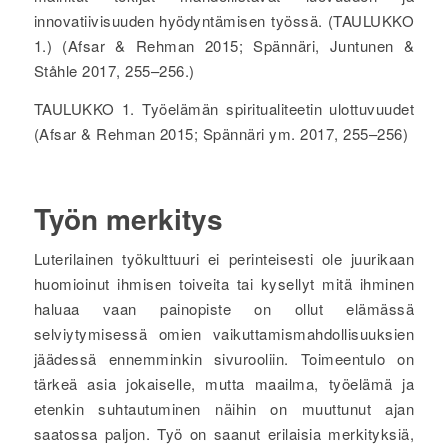
innovatiivisuuden hyödyntämisen työssä. (TAULUKKO
1.) (Afsar & Rehman 2015; Spännäri, Juntunen &
Ståhle 2017, 255–256.)
TAULUKKO 1. Työelämän spiritualiteetin ulottuvuudet
(Afsar & Rehman 2015; Spännäri ym. 2017, 255–256)
Työn merkitys
Luterilainen työkulttuuri ei perinteisesti ole juurikaan
huomioinut ihmisen toiveita tai kysellyt mitä ihminen
haluaa vaan painopiste on ollut elämässä
selviytymisessä omien vaikuttamismahdollisuuksien
jäädessä ennemminkin sivurooliin. Toimeentulo on
tärkeä asia jokaiselle, mutta maailma, työelämä ja
etenkin suhtautuminen näihin on muuttunut ajan
saatossa paljon. Työ on saanut erilaisia merkityksiä,