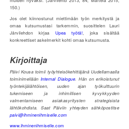
muiden hyväksi. (Järvilehto 2013, 84; Martela 2015,
150.)
Jos olet kiinnostunut miettimään työn merkitystä ja
omaa kutsumustasi tarkemmin, suosittelen Lauri
Järvilehdon kirjaa
Upea työtä!
, joka sisältää
konkreettiset askelmerkit kohti omaa kutsumusta.
Kirjoittaja
Päivi Kousa toimii työyhteisökehittäjänä Uudellamaalla
toiminimellään
Internal Dialogue
. Hän on erikoistunut
työntekijälähtöisen, uuden ajan työkulttuurin
tukemiseen ja inhimillisen kyvykkyyden
valmentamiseen asiakasyritysten strategisista
lähtökohdista. Saat Päiviin yhteyden sähköpostitse
paivi@ihminenihmiselle.com
www.ihminenihmiselle.com