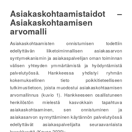
Asiakaskohtaamistaidot –
Asiakaskohtaamisen
arvomalli
Asiakaskohtaamisten onnistumisen todettiin
edellyttävän liiketoiminnallisen asiakasarvon
syntymekanismin ja asiakaspalvelijan oman toiminnan
välisen yhteyden ymmärtämistä ja hyödyntämistä
palvelutyössä. Hankkeessa yhdistyi ryhmän
kokemuksellinen tieto poikkitieteelliseen
tutkimustietoon, joista muodostui asiakaskohtaamisen
arvomallinnus (kuvio 1). Hankkeeseen osallistuneen
henkilöstön mielestä kasvokkain tapahtuva
asiakaskohtaaminen, sen onnistuminen ja
asiakasarvon synnyttäminen käytännön palvelutyössä
edellyttävät asiakaspalvelijalta seuraavanlaista
kyvykkyyttä (Kousa 2020):