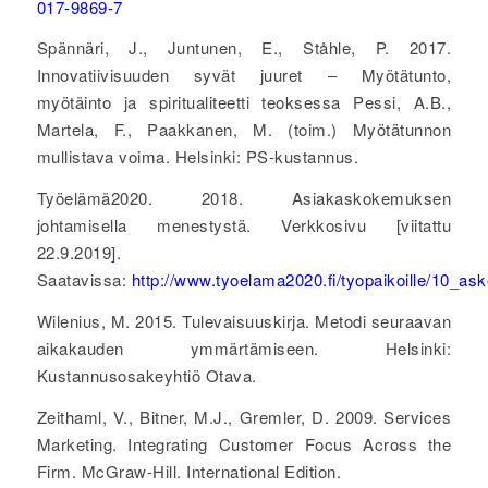
017-9869-7
Spännäri, J., Juntunen, E., Ståhle, P. 2017.
Innovatiivisuuden syvät juuret – Myötätunto,
myötäinto ja spiritualiteetti teoksessa Pessi, A.B.,
Martela, F., Paakkanen, M. (toim.) Myötätunnon
mullistava voima. Helsinki: PS-kustannus.
Työelämä2020. 2018. Asiakaskokemuksen
johtamisella menestystä. Verkkosivu [viitattu
22.9.2019].
Saatavissa:
http://www.tyoelama2020.fi/tyopaikoille/10_
Wilenius, M. 2015. Tulevaisuuskirja. Metodi seuraavan
aikakauden ymmärtämiseen. Helsinki:
Kustannusosakeyhtiö Otava.
Zeithaml, V., Bitner, M.J., Gremler, D. 2009. Services
Marketing. Integrating Customer Focus Across the
Firm. McGraw-Hill. International Edition.