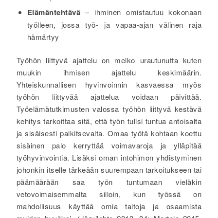
Elämäntehtävä
– ihminen omistautuu kokonaan
työlleen, jossa työ- ja vapaa-ajan välinen raja
hämärtyy
Työhön liittyvä ajattelu on melko urautunutta kuten
muukin ihmisen ajattelu keskimäärin.
Yhteiskunnallisen hyvinvoinnin kasvaessa myös
työhön liittyvää ajattelua voidaan päivittää.
Työelämätutkimusten valossa työhön liittyvä kestävä
kehitys tarkoittaa sitä, että työn tulisi tuntua antoisalta
ja sisäisesti palkitsevalta. Omaa työtä kohtaan koettu
sisäinen palo kerryttää voimavaroja ja ylläpitää
työhyvinvointia. Lisäksi oman intohimon yhdistyminen
johonkin itselle tärkeään suurempaan tarkoitukseen tai
päämäärään saa työn tuntumaan vieläkin
vetovoimaisemmalta silloin, kun työssä on
mahdollisuus käyttää omia taitoja ja osaamista