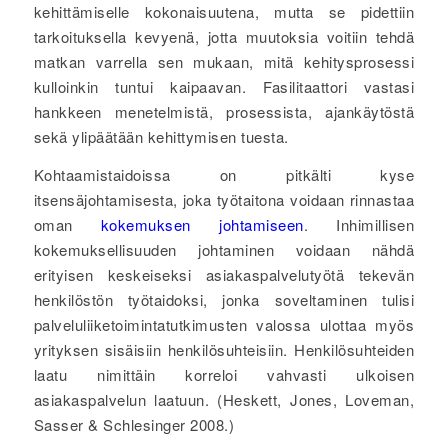
kehittämiselle kokonaisuutena, mutta se pidettiin
tarkoituksella kevyenä, jotta muutoksia voitiin tehdä
matkan varrella sen mukaan, mitä kehitysprosessi
kulloinkin tuntui kaipaavan. Fasilitaattori vastasi
hankkeen menetelmistä, prosessista, ajankäytöstä
sekä ylipäätään kehittymisen tuesta.
Kohtaamistaidoissa on pitkälti kyse
itsensäjohtamisesta, joka työtaitona voidaan rinnastaa
oman
kokemuksen johtamiseen
. Inhimillisen
kokemuksellisuuden johtaminen voidaan nähdä
erityisen keskeiseksi asiakaspalvelutyötä tekevän
henkilöstön työtaidoksi, jonka soveltaminen tulisi
palveluliiketoimintatutkimusten valossa ulottaa myös
yrityksen sisäisiin henkilösuhteisiin. Henkilösuhteiden
laatu nimittäin korreloi vahvasti ulkoisen
asiakaspalvelun laatuun. (Heskett, Jones, Loveman,
Sasser & Schlesinger 2008.)