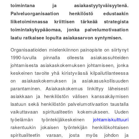
toimintana ja asiakastyytyväisyytenä.
Palveluorganisaation henkilöstö edustaakin
liiketoiminnassa kriittisen tärkeää strategista
toimintakykypääomaa, jonka palvelumotivaation
laatu ratkaisee lopulta asiakasarvon syntymisen.
Organisaatioiden mielenkiinnon painopiste on siirtynyt
1990-luvulla pinnalla olleesta asiakassuhteiden
johtamisesta asiakaskokemuksen johtamiseen, jonka
keskeinen tavoite yhä kiristyvässä kilpailutilanteessa
on asiakaskokemuksen ja asiakasuskollisuuden
parantaminen. Asiakaskokemus linkittyy läheisesti
asiakkaan ja henkilöstön välisen kanssakäymisen
laatuun sekä henkilöstön palvelumotivaation taustalla
vaikuttavaan spiritualiteetin kokemukseen. Uuden
työelämän työntekijäkeskeinen
johtamiskulttuuri
rakentuukin jokaisen työntekijän henkilökohtaisen
spiritualiteetin varaan, josta myös johdon ja