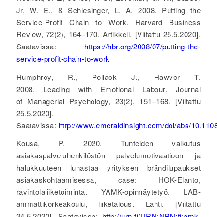
Jr, W. E., & Schlesinger, L. A. 2008. Putting the
Service-Profit Chain to Work. Harvard Business
Review, 72(2), 164–170. Artikkeli. [Viitattu 25.5.2020].
Saatavissa:
https://hbr.org/2008/07/putting-the-
service-profit-chain-to-work
Humphrey, R., Pollack J., Hawver T.
2008. Leading with Emotional Labour. Journal
of Managerial Psychology, 23(2), 151–168. [Viitattu
25.5.2020].
Saatavissa:
http://www.emeraldinsight.com/doi/abs/10.11
Kousa, P. 2020. Tunteiden vaikutus
asiakaspalveluhenkilöstön palvelumotivaatioon ja
halukkuuteen lunastaa yrityksen brändilupaukset
asiakaskohtaamisessa, case: HOK-Elanto,
ravintolaliiketoiminta. YAMK-opinnäytetyö. LAB-
ammattikorkeakoulu, liiketalous. Lahti. [Viitattu
24.5.2020]. Saatavissa:
http://urn.fi/URN:NBN:fi:amk-