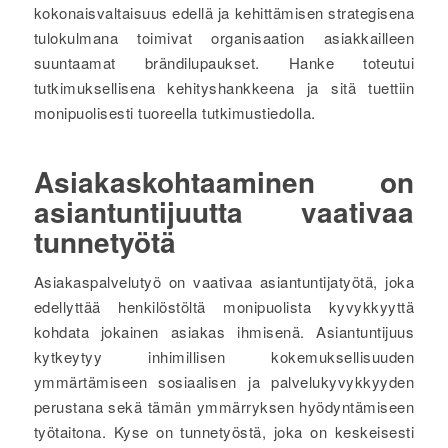
kokonaisvaltaisuus edellä ja kehittämisen strategisena
tulokulmana toimivat organisaation asiakkailleen
suuntaamat brändilupaukset. Hanke toteutui
tutkimuksellisena kehityshankkeena ja sitä tuettiin
monipuolisesti tuoreella tutkimustiedolla.
Asiakaskohtaaminen on
asiantuntijuutta vaativaa
tunnetyötä
Asiakaspalvelutyö on vaativaa asiantuntijatyötä, joka
edellyttää henkilöstöltä monipuolista kyvykkyyttä
kohdata jokainen asiakas ihmisenä. Asiantuntijuus
kytkeytyy inhimillisen kokemuksellisuuden
ymmärtämiseen sosiaalisen ja palvelukyvykkyyden
perustana sekä tämän ymmärryksen hyödyntämiseen
työtaitona. Kyse on tunnetyöstä, joka on keskeisesti