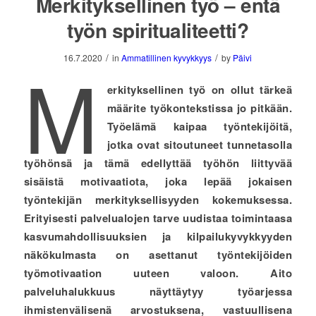
Merkityksellinen työ – entä
työn spiritualiteetti?
/
/
16.7.2020
in
Ammatillinen kyvykkyys
by
Päivi
M
erkityksellinen työ on ollut tärkeä
määrite työkontekstissa jo pitkään.
Työelämä kaipaa työntekijöitä,
jotka ovat sitoutuneet tunnetasolla
työhönsä ja tämä edellyttää työhön liittyvää
sisäistä motivaatiota, joka lepää jokaisen
työntekijän merkityksellisyyden kokemuksessa.
Erityisesti palvelualojen tarve uudistaa toimintaasa
kasvumahdollisuuksien ja kilpailukyvykkyyden
näkökulmasta on asettanut työntekijöiden
työmotivaation uuteen valoon. Aito
palveluhalukkuus näyttäytyy työarjessa
ihmistenvälisenä arvostuksena, vastuullisena