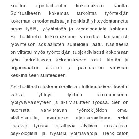
koettun spiritualiteetin kokemuksen kautta.
Spiritualiteetin kokemus tarkoittaa työntekijän
kokemaa emotionaalista ja henkistä yhteydentunnetta
omaa työtä, työyhteisöä ja organisaatiota kohtaan.
Spiritualiteetin kokemukseen vaikuttaa keskeisesti
työyhteisön sosiaalisten suhteiden laatu. Käsitteellä
on viitattu myös työntekijän subjektiivisesti kokemaan
työn tarkoituksen kokemukseen sekä tämän ja
organisaation arvojen ja päämäärien vahvaan
keskinäiseen suhteeseen.
Spiritualiteetin kokemuksella on tutkimuksissa todettu
vahva yhteys työhön sitoutumiseen,
työtyytyväisyyteen ja aktiivisuuteen työssä. Sen on
huomattu vahvistavan työntekijöiden oma-
aloitteisuutta, avartavan ajatusmaailmaa sekä
lisäävän työssä tarvittavia älyllisiä, sosiaalisia,
psykologisia ja fyysisiä voimavaroja. Henkilöstön