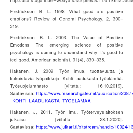
http://users.ugent.be/~wbeyers/scripties2011/artikels/Dec
Fredrickson, B. L. 1998. What good are positive
emotions? Review of General Psychology, 2, 300–
319.
Fredrickson, B. L. 2003. The Value of Positive
Emotions The emerging science of positive
psychology is coming to understand why it’s good to
feel good. American scientist, 91(4), 330–335.
Hakanen, J. 2009. Työn imua, tuottavuutta ja
kukoistavia työpaikkoja. Kohti laadukasta työelämää.
Työsuojelurahasto [viitattu: 16.10.2019].
Saatavissa:
https://www.researchgate.net/publicati
_KOHTI_LAADUKASTA_TYOELAMAA
Hakanen, J, 2011. Työn imu. Työterveyslaitoksen
julkaisu [viitattu 28.1.2020].
Saatavissa:
https://www.julkari.fi/bitstream/handle/10024