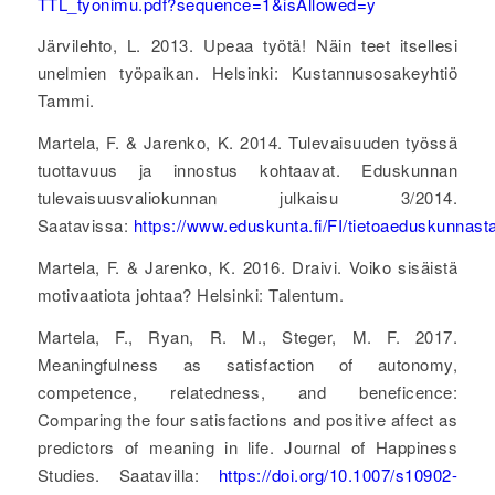
TTL_tyonimu.pdf?sequence=1&isAllowed=y
Järvilehto, L. 2013. Upeaa työtä! Näin teet itsellesi
unelmien työpaikan. Helsinki: Kustannusosakeyhtiö
Tammi.
Martela, F. & Jarenko, K. 2014. Tulevaisuuden työssä
tuottavuus ja innostus kohtaavat. Eduskunnan
tulevaisuusvaliokunnan julkaisu 3/2014.
Saatavissa:
https://www.eduskunta.fi/FI/tietoaeduskunnast
Martela, F. & Jarenko, K. 2016. Draivi. Voiko sisäistä
motivaatiota johtaa? Helsinki: Talentum.
Martela, F., Ryan, R. M., Steger, M. F. 2017.
Meaningfulness as satisfaction of autonomy,
competence, relatedness, and beneficence:
Comparing the four satisfactions and positive affect as
predictors of meaning in life. Journal of Happiness
Studies. Saatavilla:
https://doi.org/10.1007/s10902-