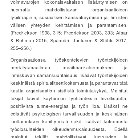
voimavarojen kokonaisvaltaisen lisääntymisen on
huomattu mahdollistavan organisaatioiden
työilmapiirin, sosiaalisen kanssakäymisen ja ihmisten
välisen yhteyden kehittämisen ja parantamisen.
(Fredrickson 1998, 315; Fredrickson 2003, 333; Afsar
& Rehman 2015; Spännäri, Juntunen & Ståhle 2017,
255–256.)
Organisaatiossa työskentelevien työntekijöiden
merkitysmaailman, maailmankatsomuksen ja
ihmiskuvan samansuuntaisuus lisäävät työntekijöiden
keskinäistä spiritualiteettikokemusta ja parantavat tätä
kautta organisaation sisäistä toimintakykyä. Mainitut
tekijät luovat käytännön työtilanteisiin levollisuutta,
positiivista tunne-energiaa ja työn iloa. Lisäksi ne
edistävät psykologisen turvallisuuden ja keskinäisen
luottamuksen kehittymistä sekä lisäävät kokemusta
työolosuhteiden oikeudenmukaisuudesta. Edellä
mainitut tekijät mahdollistavat luovuuden ja