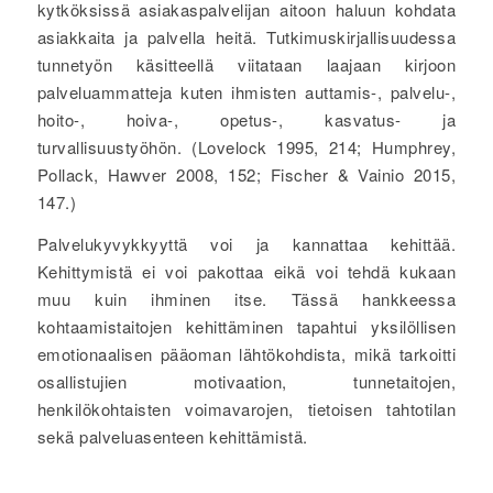
kytköksissä asiakaspalvelijan aitoon haluun kohdata
asiakkaita ja palvella heitä. Tutkimuskirjallisuudessa
tunnetyön käsitteellä viitataan laajaan kirjoon
palveluammatteja kuten ihmisten auttamis-, palvelu-,
hoito-, hoiva-, opetus-, kasvatus- ja
turvallisuustyöhön. (Lovelock 1995, 214; Humphrey,
Pollack, Hawver 2008, 152; Fischer & Vainio 2015,
147.)
Palvelukyvykkyyttä voi ja kannattaa kehittää.
Kehittymistä ei voi pakottaa eikä voi tehdä kukaan
muu kuin ihminen itse. Tässä hankkeessa
kohtaamistaitojen kehittäminen tapahtui yksilöllisen
emotionaalisen pääoman lähtökohdista, mikä tarkoitti
osallistujien motivaation, tunnetaitojen,
henkilökohtaisten voimavarojen, tietoisen tahtotilan
sekä palveluasenteen kehittämistä.