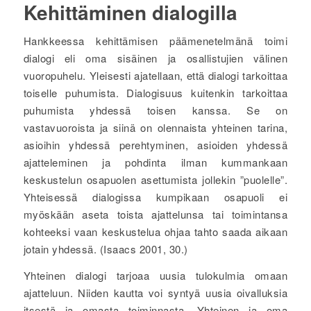
Kehittäminen dialogilla
Hankkeessa kehittämisen päämenetelmänä toimi
dialogi eli oma sisäinen ja osallistujien välinen
vuoropuhelu. Yleisesti ajatellaan, että dialogi tarkoittaa
toiselle puhumista. Dialogisuus kuitenkin tarkoittaa
puhumista yhdessä toisen kanssa. Se on
vastavuoroista ja siinä on olennaista yhteinen tarina,
asioihin yhdessä perehtyminen, asioiden yhdessä
ajatteleminen ja pohdinta ilman kummankaan
keskustelun osapuolen asettumista jollekin ”puolelle”.
Yhteisessä dialogissa kumpikaan osapuoli ei
myöskään aseta toista ajattelunsa tai toimintansa
kohteeksi vaan keskustelua ohjaa tahto saada aikaan
jotain yhdessä. (Isaacs 2001, 30.)
Yhteinen dialogi tarjoaa uusia tulokulmia omaan
ajatteluun. Niiden kautta voi syntyä uusia oivalluksia
itsestä ja omasta toiminnasta. Yhteinen ja oma