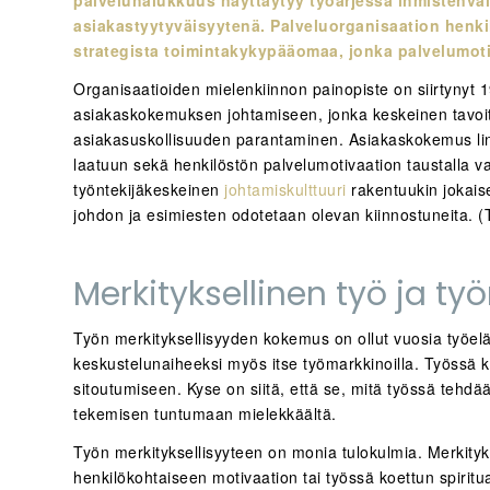
asiakastyytyväisyytenä. Palveluorganisaation henkil
strategista toimintakykypääomaa, jonka palvelumoti
Organisaatioiden mielenkiinnon painopiste on siirtynyt 
asiakaskokemuksen johtamiseen, jonka keskeinen tavoite
asiakasuskollisuuden parantaminen. Asiakaskokemus link
laatuun sekä henkilöstön palvelumotivaation taustalla 
työntekijäkeskeinen
johtamiskulttuuri
rakentuukin jokaise
johdon ja esimiesten odotetaan olevan kiinnostuneita.
Merkityksellinen työ ja työn
Työn merkityksellisyyden kokemus on ollut vuosia työelä
keskustelunaiheeksi myös itse työmarkkinoilla. Työssä 
sitoutumiseen. Kyse on siitä, että se, mitä työssä tehdä
tekemisen tuntumaan mielekkäältä.
Työn merkityksellisyyteen on monia tulokulmia. Merkity
henkilökohtaiseen motivaation tai työssä koettun spiritu