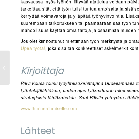
kasvaessa myös työhön liittyvää ajattelua voidaan päivi
tarkoittaa sitä, että työn tulisi tuntua antoisalta ja sisä
kerryttää voimavaroja ja ylläpitää työhyvinvointia. Lisä
suurempaan tarkoitukseen tai päämäärään saa työn tunt
mahdollisuus käyttää omia taitoja ja osaamista muiden h
Jos olet kiinnostunut miettimään työn merkitystä ja oma
Upea työtä!
, joka sisältää konkreettiset askelmerkit ko
Työmotivaatio – miten
Kirjoittaja
organisaatio voi
vaikuttaa?
Päivi Kousa toimii työyhteisökehittäjänä Uudellamaalla 
työntekijälähtöisen, uuden ajan työkulttuurin tukemisee
strategisista lähtökohdista. Saat Päiviin yhteyden sähkö
www.ihminenihmiselle.com
Lähteet