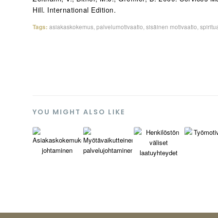
Hill. International Edition.
Tags:
asiakaskokemus
,
palvelumotivaatio
,
sisäinen motivaatio
,
spiritua
YOU MIGHT ALSO LIKE