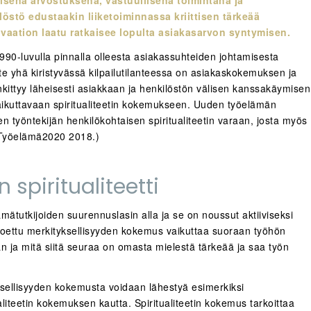
östö edustaakin liiketoiminnassa kriittisen tärkeää
vaation laatu ratkaisee lopulta asiakasarvon syntymisen.
1990-luvulla pinnalla olleesta asiakassuhteiden johtamisesta
 yhä kiristyvässä kilpailutilanteessa on asiakaskokemuksen ja
ittyy läheisesti asiakkaan ja henkilöstön välisen kanssakäymisen
vaikuttavaan spiritualiteetin kokemukseen. Uuden työelämän
n työntekijän henkilökohtaisen spiritualiteetin varaan, josta myös
 (Työelämä2020 2018.)
 spiritualiteetti
mätutkijoiden suurennuslasin alla ja se on noussut aktiiviseksi
koettu merkityksellisyyden kokemus vaikuttaa suoraan työhön
än ja mitä siitä seuraa on omasta mielestä tärkeää ja saa työn
ksellisyyden kokemusta voidaan lähestyä esimerkiksi
aliteetin kokemuksen kautta. Spiritualiteetin kokemus tarkoittaa