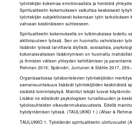
työntekijän kokemaa emotionaalista ja henkistä yhteyde
Spiritualiteetin kokemukseen vaikuttaa keskeisesti työyht
työntekijän subjektiivisesti kokemaan työn tarkoitukse
vahvaan keskinäiseen suhteeseen.
Spiritualiteetin kokemuksella on tutkimuksissa todettu 
aktiivisuuteen työssä. Sen on huomattu vahvistavan työ
lisäävän työssä tarvittavia älyllisiä, sosiaalisia, psykol
kokonaisvaltaisen lisääntymisen on huomattu mahdollist
ja ihmisten välisen yhteyden kehittämisen ja parantami
Rehman 2015; Spännäri, Juntunen & Ståhle 2017, 255–
Organisaatiossa työskentelevien työntekijöiden merki
samansuuntaisuus lisäävät työntekijöiden keskinäistä spi
sisäistä toimintakykyä. Mainitut tekijät luovat käytännön t
Lisäksi ne edistävät psykologisen turvallisuuden ja kes
työolosuhteiden oikeudenmukaisuudesta. Edellä mainitut 
hyödyntämisen työssä. (TAULUKKO 1.) (Afsar & Rehman
TAULUKKO 1. Työelämän spiritualiteetin ulottuvuudet 