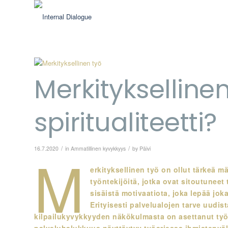
Merkitykselline
spiritualiteetti?
M
/
/
16.7.2020
in
Ammatillinen kyvykkyys
by
Päivi
erkityksellinen työ on ollut tärkeä m
työntekijöitä, jotka ovat sitoutuneet
sisäistä motivaatiota, joka lepää jo
Erityisesti palvelualojen tarve uudi
kilpailukyvykkyyden näkökulmasta on asettanut työ
palveluhalukkuus näyttäytyy työarjessa ihmistenväl