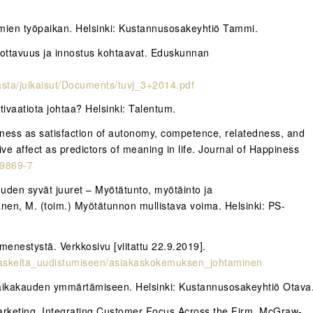
nelmien työpaikan. Helsinki: Kustannusosakeyhtiö Tammi.
uottavuus ja innostus kohtaavat. Eduskunnan
asta/julkaisut/Documents/tuvj_3+2014.pdf
otivaatiota johtaa? Helsinki: Talentum.
lness as satisfaction of autonomy, competence, relatedness, and
ve affect as predictors of meaning in life. Journal of Happiness
-9869-7
suuden syvät juuret – Myötätunto, myötäinto ja
kkanen, M. (toim.) Myötätunnon mullistava voima. Helsinki: PS-
nestystä. Verkkosivu [viitattu 22.9.2019].
0_askelta_uudistumiseen/asiakaskokemuksen_johtaminen
 aikakauden ymmärtämiseen. Helsinki: Kustannusosakeyhtiö Otava
 Marketing. Integrating Customer Focus Across the Firm. McGraw-