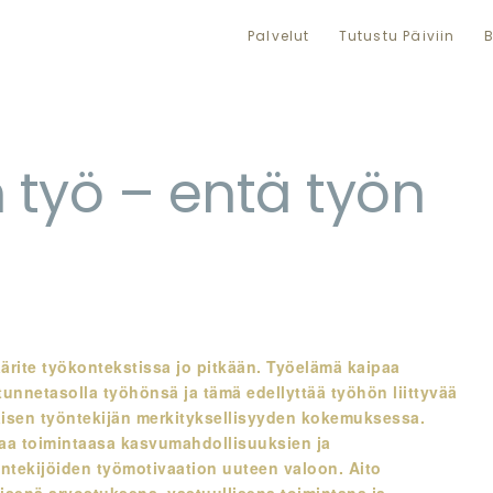
Palvelut
Tutustu Päiviin
B
n työ – entä työn
äärite työkontekstissa jo pitkään. Työelämä kaipaa
 tunnetasolla työhönsä ja tämä edellyttää työhön liittyvää
kaisen työntekijän merkityksellisyyden kokemuksessa.
staa toimintaasa kasvumahdollisuuksien ja
ntekijöiden työmotivaation uuteen valoon. Aito
isenä arvostuksena, vastuullisena toimintana ja