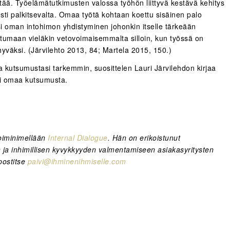
ttää. Työelämätutkimusten valossa työhön liittyvä kestävä kehitys
isesti palkitsevalta. Omaa työtä kohtaan koettu sisäinen palo
ksi oman intohimon yhdistyminen johonkin itselle tärkeään
umaan vieläkin vetovoimaisemmalta silloin, kun työssä on
yväksi. (Järvilehto 2013, 84; Martela 2015, 150.)
a kutsumustasi tarkemmin, suosittelen Lauri Järvilehdon kirjaa
hti omaa kutsumusta.
toiminimellään
Internal Dialogue
. Hän on erikoistunut
n ja inhimillisen kyvykkyyden valmentamiseen asiakasyritysten
postitse
paivi@ihminenihmiselle.com