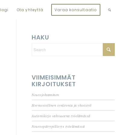
logi
Ota yhteyttä
Varaa konsultaatio
HAKU
VIIMEISIMMÄT
KIRJOITUKSET
Neurojohtaminen
Hermostollinen synkronia ja yhteistyö
Autismikirjo vahvuutena työelämässä
Neuroepätyypillisyys työelämässä