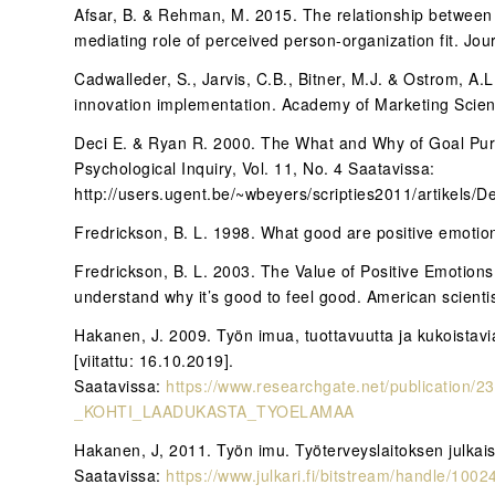
Afsar, B. & Rehman, M. 2015. The relationship between 
mediating role of perceived person-organization fit. Jou
Cadwalleder, S., Jarvis, C.B., Bitner, M.J. & Ostrom, A.L
innovation implementation. Academy of Marketing Scie
Deci E. & Ryan R. 2000. The What and Why of Goal Purs
Psychological Inquiry, Vol. 11, No. 4 Saatavissa:
http://users.ugent.be/~wbeyers/scripties2011/artikels/
Fredrickson, B. L. 1998. What good are positive emoti
Fredrickson, B. L. 2003. The Value of Positive Emotion
understand why it’s good to feel good. American scienti
Hakanen, J. 2009. Työn imua, tuottavuutta ja kukoistav
[viitattu: 16.10.2019].
Saatavissa:
https://www.researchgate.net/publica
_KOHTI_LAADUKASTA_TYOELAMAA
Hakanen, J, 2011. Työn imu. Työterveyslaitoksen julkaisu
Saatavissa:
https://www.julkari.fi/bitstream/handle/1