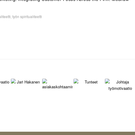
liteetti
,
työn spiritualiteetti