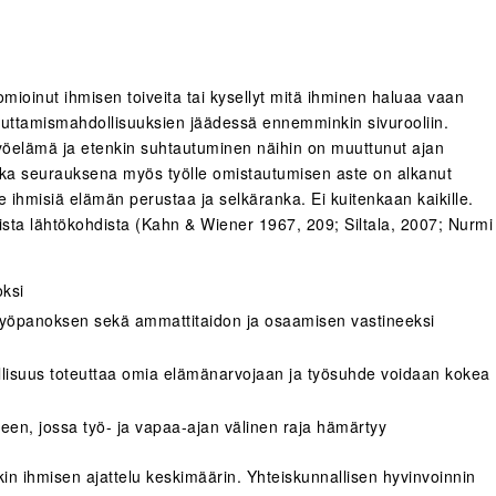
uomioinut ihmisen toiveita tai kysellyt mitä ihminen haluaa vaan
kuttamismahdollisuuksien jäädessä ennemminkin sivurooliin.
työelämä ja etenkin suhtautuminen näihin on muuttunut ajan
onka seurauksena myös työlle omistautumisen aste on alkanut
e ihmisiä elämän perustaa ja selkäranka. Ei kuitenkaan kaikille.
ista lähtökohdista (Kahn & Wiener 1967, 209; Siltala, 2007; Nurmi
oksi
työpanoksen sekä ammattitaidon ja osaamisen vastineeksi
lisuus toteuttaa omia elämänarvojaan ja työsuhde voidaan kokea
en, jossa työ- ja vapaa-ajan välinen raja hämärtyy
kin ihmisen ajattelu keskimäärin. Yhteiskunnallisen hyvinvoinnin