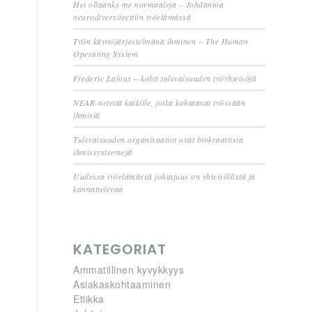
Hei ollaanks me normaaleja – Johdantoa
neurodiversiteettiin työelämässä
Työn käyttöjärjestelmänä ihminen – The Human
Operating System
Frederic Laloux – kohti tulevaisuuden työyhteisöjä
NEAR-tieteitä kaikille, jotka kohtaavat työssään
ihmisiä
Tulevaisuuden organisaatiot ovat biokraattisia
ihmissysteemejä
Uudessa työelämässä johtajuus on yhteisöllistä ja
kannattelevaa
KATEGORIAT
Ammatillinen kyvykkyys
Asiakaskohtaaminen
Etiikka