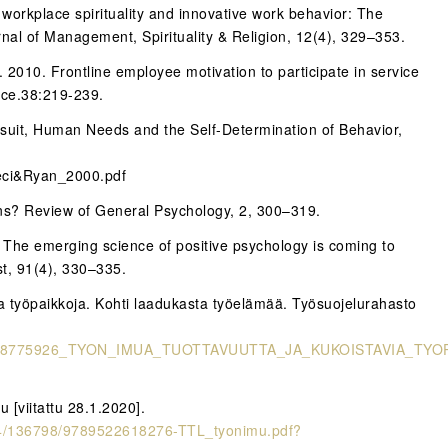
workplace spirituality and innovative work behavior: The
rnal of Management, Spirituality & Religion, 12(4), 329–353.
. 2010. Frontline employee motivation to participate in service
nce.38:219-239.
uit, Human Needs and the Self-Determination of Behavior,
Deci&Ryan_2000.pdf
ons? Review of General Psychology, 2, 300–319.
s The emerging science of positive psychology is coming to
st, 91(4), 330–335.
ia työpaikkoja. Kohti laadukasta työelämää. Työsuojelurahasto
tion/238775926_TYON_IMUA_TUOTTAVUUTTA_JA_KUKOISTAVIA_TYO
 [viitattu 28.1.2020].
0024/136798/9789522618276-TTL_tyonimu.pdf?