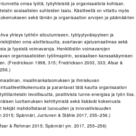
ntunnetta omaa työtä, työyhteisöä ja organisaatiota kohtaan.
eisön sosiaalisten suhteiden laatu. Käsitteellä on viitattu myös
n kokemukseen sekä tämän ja organisaation arvojen ja päämäärien
vahva yhteys työhön sitoutumiseen, työtyytyväisyyteen ja
ntekijöiden oma-aloitteisuutta, avartavan ajatusmaailmaa sekä
ogisia ja fyysisiä voimavaroja. Henkilöstön voimavarojen
avan organisaatioiden työilmapiirin, sosiaalisen kanssakäymisen
sen. (Fredrickson 1998, 315; Fredrickson 2003, 333; Afsar &
256.)
tysmaailman, maailmankatsomuksen ja ihmiskuvan
ritualiteettikokemusta ja parantavat tätä kautta organisaation
yötilanteisiin levollisuutta, positiivista tunne-energiaa ja työn iloa.
kinäisen luottamuksen kehittymistä sekä lisäävät kokemusta
tekijät mahdollistavat luovuuden ja innovatiivisuuden
 2015; Spännäri, Juntunen & Ståhle 2017, 255–256.)
(Afsar & Rehman 2015; Spännäri ym. 2017, 255–256)