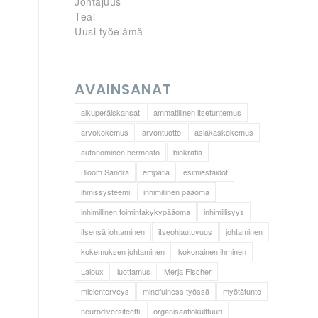
Johtajuus
Teal
Uusi työelämä
AVAINSANAT
alkuperäiskansat
ammatillinen itsetuntemus
arvokokemus
arvontuotto
asiakaskokemus
autonominen hermosto
biokratia
Bloom Sandra
empatia
esimiestaidot
ihmissysteemi
inhimillinen pääoma
inhimillinen toimintakykypääoma
inhimillisyys
itsensä johtaminen
itseohjautuvuus
johtaminen
kokemuksen johtaminen
kokonainen ihminen
Laloux
luottamus
Merja Fischer
mielenterveys
mindfulness työssä
myötätunto
neurodiversiteetti
organisaatiokulttuuri