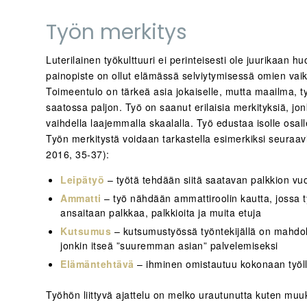
Työn merkitys
Luterilainen työkulttuuri ei perinteisesti ole juurikaan h
painopiste on ollut elämässä selviytymisessä omien vai
Toimeentulo on tärkeä asia jokaiselle, mutta maailma, 
saatossa paljon. Työ on saanut erilaisia merkityksiä, j
vaihdella laajemmalla skaalalla. Työ edustaa isolle osall
Työn merkitystä voidaan tarkastella esimerkiksi seuraav
2016, 35-37):
Leipätyö
– työtä tehdään siitä saatavan palkkion vu
Ammatti
– työ nähdään ammattiroolin kautta, jossa 
ansaitaan palkkaa, palkkioita ja muita etuja
Kutsumus
– kutsumustyössä työntekijällä on mahdol
jonkin itseä ”suuremman asian” palvelemiseksi
Elämäntehtävä
– ihminen omistautuu kokonaan työlle
Työhön liittyvä ajattelu on melko urautunutta kuten muu