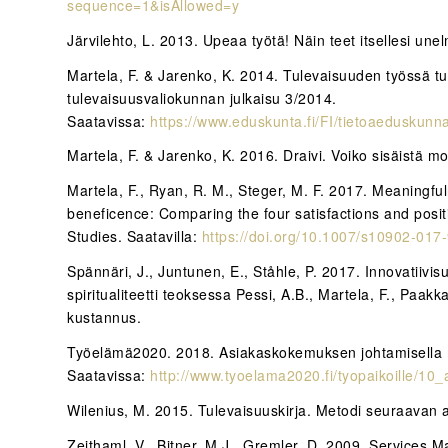
sequence=1&isAllowed=y
Järvilehto, L. 2013. Upeaa työtä! Näin teet itsellesi u
Martela, F. & Jarenko, K. 2014. Tulevaisuuden työssä t
tulevaisuusvaliokunnan julkaisu 3/2014.
Saatavissa:
https://www.eduskunta.fi/FI/tietoaeduskunn
Martela, F. & Jarenko, K. 2016. Draivi. Voiko sisäistä m
Martela, F., Ryan, R. M., Steger, M. F. 2017. Meaningfu
beneficence: Comparing the four satisfactions and positi
Studies. Saatavilla:
https://doi.org/10.1007/s10902-017
Spännäri, J., Juntunen, E., Ståhle, P. 2017. Innovatiivi
spiritualiteetti teoksessa Pessi, A.B., Martela, F., Paa
kustannus.
Työelämä2020. 2018. Asiakaskokemuksen johtamisella me
Saatavissa:
http://www.tyoelama2020.fi/tyopaikoille/1
Wilenius, M. 2015. Tulevaisuuskirja. Metodi seuraavan
Zeithaml, V., Bitner, M.J., Gremler, D. 2009. Services