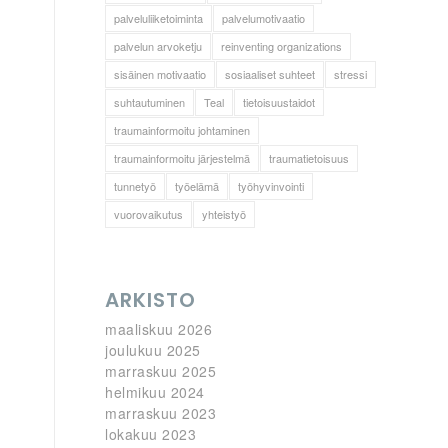
palveluliiketoiminta
palvelumotivaatio
palvelun arvoketju
reinventing organizations
sisäinen motivaatio
sosiaaliset suhteet
stressi
suhtautuminen
Teal
tietoisuustaidot
traumainformoitu johtaminen
traumainformoitu järjestelmä
traumatietoisuus
tunnetyö
työelämä
työhyvinvointi
vuorovaikutus
yhteistyö
ARKISTO
maaliskuu 2026
joulukuu 2025
marraskuu 2025
helmikuu 2024
marraskuu 2023
lokakuu 2023