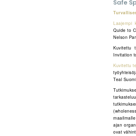
Safe S
Turvallise
Laajempi 
Quide to C
Nelson Par
Kuvitettu 
Invitation
Kuvitettu 
työyhteisö
Teal Suomi
Tutkimukse
tarkasteluu
tutkimukse
(wholeness)
maailmalle
ajan organ
ovat vähin