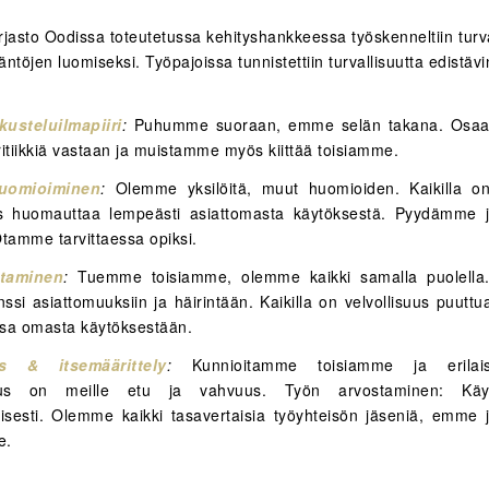
rjasto Oodissa toteutetussa kehityshankkeessa työskenneltiin tur
ääntöjen luomiseksi. Työpajoissa tunnistettiin turvallisuutta edistävi
usteluilmapiiri
:
Puhumme suoraan, emme selän takana. Osa
kritiikkiä vastaan ja muistamme myös kiittää toisiamme.
uomioiminen
:
Olemme yksilöitä, muut huomioiden. Kaikilla o
uus huomauttaa lempeästi asiattomasta käytöksestä. Pyydämme
Otamme tarvittaessa opiksi.
taminen
:
Tuemme toisiamme, olemme kaikki samalla puolella.
nssi asiattomuuksiin ja häirintään. Kaikilla on velvollisuus puutt
sa omasta käytöksestään.
us & itsemäärittely
:
Kunnioitamme toisiamme ja erilai
uus on meille etu ja vahvuus. Työn arvostaminen: Käy
sesti. Olemme kaikki tasavertaisia työyhteisön jäseniä, emme 
e.