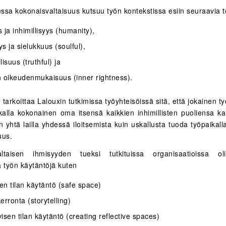
ssa kokonaisvaltaisuus kutsuu työn kontekstissa esiin seuraavia 
 ja inhimillisyys (humanity),
s ja sielukkuus (soulful),
lisuus (truthful) ja
n oikeudenmukaisuus (inner rightness).
tarkoittaa Lalouxin tutkimissa työyhteisöissä sitä, että jokainen ty
ikalla kokonainen oma itsensä kaikkien inhimillisten puoliensa ka
n yhtä lailla yhdessä iloitsemista kuin uskallusta tuoda työpaikal
uus.
altaisen ihmisyyden tueksi tutkituissa organisaatioissa oli
a työn käytäntöjä kuten
sen tilan käytäntö (safe space)
erronta (storytelling)
ivisen tilan käytäntö (creating reflective spaces)