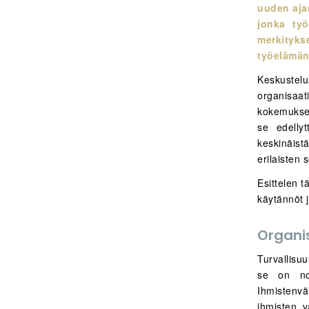
uuden aja
jonka työ
merkityks
työelämän
Keskustelu
organisaat
kokemuksen
se edellyt
keskinäistä
erilaisten 
Esittelen t
käytännöt j
Organi
Turvallisu
se on nou
Ihmistenvä
ihmisten v