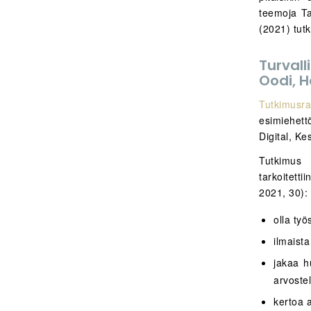
teemoja Ta
(2021) tut
Turval
Oodi, H
Tutkimusra
esimiehett
Digital, Ke
Tutkimus n
tarkoitetti
2021, 30):
olla työ
ilmaista
jakaa h
arvoste
kertoa 