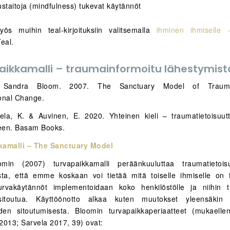
uustaitoja (mindfulness) tukevat käytännöt
ös muihin teal-kirjoituksiin valitsemalla
ihminen ihmiselle -b
eal.
aikkamalli – traumainformoitu lähestymis
 Sandra Bloom. 2007. The Sanctuary Model of Trauma
onal Change.
ela, K. & Auvinen, E. 2020. Yhteinen kieli – traumatietoisuut
een. Basam Books.
kamalli – The Sanctuary Model
omin (2007) turvapaikkamalli peräänkuuluttaa traumatietois
sta, että emme koskaan voi tietää mitä toiselle ihmiselle on 
urvakäytännöt implementoidaan koko henkilöstölle ja niihin 
sitoutua. Käyttöönotto alkaa kuten muutokset yleensäkin
iden sitoutumisesta. Bloomin turvapaikkaperiaatteet (mukael
2013; Sarvela 2017, 39) ovat: