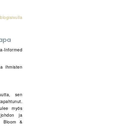
logisivulla
tapa
-Informed
ta ihmisten
uutta, sen
tapahtunut.
tulee myös
 johdon ja
len Bloom &