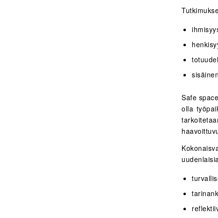
Tutkimukse
ihmisyys
henkisyy
totuudel
sisäine
Safe space 
olla työpa
tarkoitetaa
haavoittuv
Kokonaisv
uudenlaisi
turvalli
tarinank
reflekti