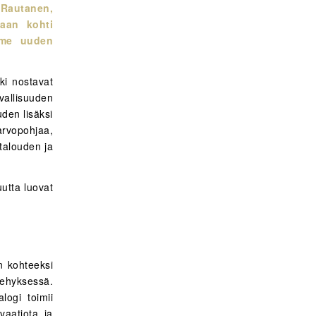
Rautanen,
maan kohti
imme uuden
ki nostavat
vallisuuden
den lisäksi
arvopohjaa,
 talouden ja
uutta luovat
n kohteeksi
ehyksessä.
logi toimii
vaatiota ja