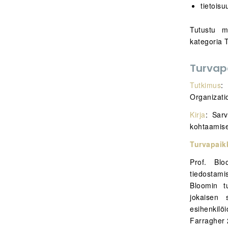
tietois
Tutustu my
kategoria T
Turvap
Tutkimus
:
Organizati
Kirja
: Sarv
kohtaamis
Turvapaik
Prof. Blo
tiedostami
Bloomin t
jokaisen 
esihenkilö
Farragher 