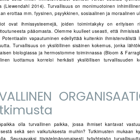
ia (Liewendahl 2014). Turvallisuus on monimuotoinen inhimillin
aan erottaa mm. fyysinen, psyykkinen, sosiaalinen ja moraalinen u
iot ovat ihmissysteemejä, joiden toimintakyky on erityisen r
 sitoutuneesta pääomasta. Olemme kuulleet useasti, että ihmisissä
i. Potentiaalin vapautuminen edellyttää kuitenkin ihmistenvälistä 
suutta. Turvallisuus on yksilöllinen sisäinen kokemus, jonka läht
aisen biologiassa ja hermostomme toiminnassa (Bloom & Farra
linen luottamus korreloi herkästi yksilöllisen turvallisuuden
VALLINEN ORGANISAAT
utkimusta
öpaikka olla turvallinen paikka, jossa ihmiset kantavat vast
isestä sekä sen vaikutuksesta muihin? Tutkimusten mukaan ky
 olla. Seuraavaksi tiivistelmänomaisesti työyhteisön turvallisuutt