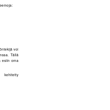
teemoja:
öntekijä voi
nssa. Tällä
la esiin oma
 kehitetty