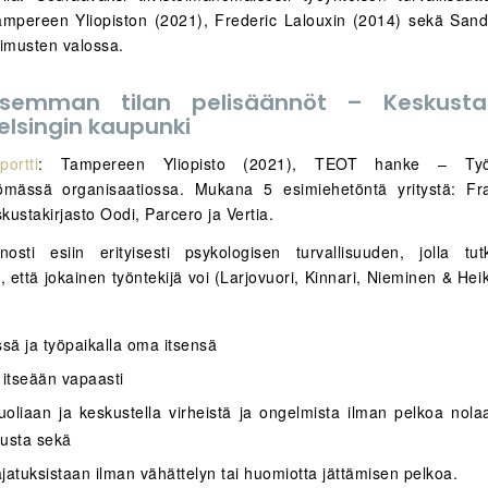
mpereen Yliopiston (2021), Frederic Lalouxin (2014) sekä San
kimusten valossa.
lisemman tilan pelisäännöt – Keskustak
elsingin kaupunki
portti
: Tampereen Yliopisto (2021), TEOT hanke – Työhy
ömässä organisaatiossa. Mukana 5 esimiehetöntä yritystä: Fra
skustakirjasto Oodi, Parcero ja Vertia.
osti esiin erityisesti psykologisen turvallisuuden, jolla tu
in, että jokainen työntekijä voi (Larjovuori, Kinnari, Nieminen & He
ssä ja työpaikalla oma itsensä
 itseään vapaasti
uoliaan ja keskustella virheistä ja ongelmista ilman pelkoa nola
lusta sekä
ajatuksistaan ilman vähättelyn tai huomiotta jättämisen pelkoa.