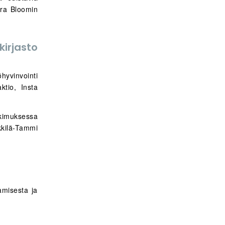
dra Bloomin
irjasto
vinvointi
ktio, Insta
tkimuksessa
ikkilä-Tammi
amisesta ja