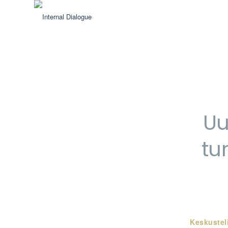
Uu
tu
Keskuste