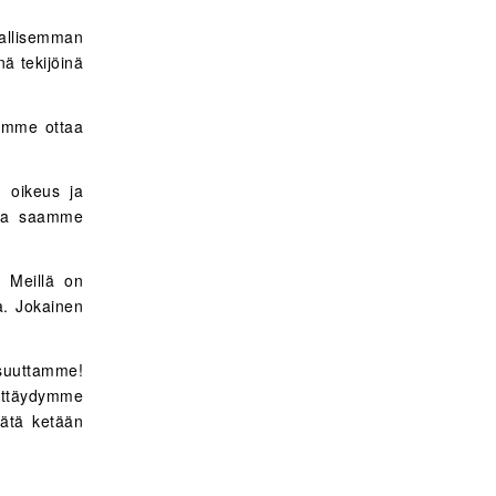
vallisemman
nä tekijöinä
amme ottaa
n oikeus ja
 ja saamme
 Meillä on
ua. Jokainen
suuttamme!
ttäydymme
jätä ketään