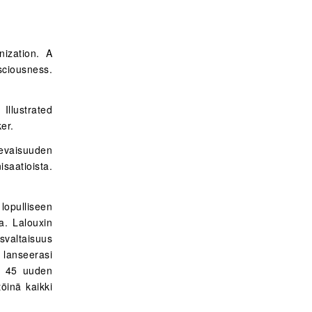
nization. A
sciousness.
Illustrated
er.
levaisuuden
saatioista.
lopulliseen
ta. Lalouxin
svaltaisuus
s lanseerasi
ee 45 uuden
öinä kaikki