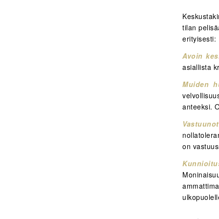
Keskustaki
tilan pelis
erityisesti:
Avoin kesk
asiallista 
Muiden h
velvollis
anteeksi. 
Vastuunot
nollatolera
on vastuus
Kunnioit
Moninais
ammattimai
ulkopuolell