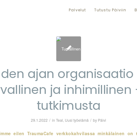
Palvelut
Tutustu Päiviin
B
den ajan organisaatio
rvallinen ja inhimillinen 
tutkimusta
/
/
29.1.2022
in
Teal
,
Uusi työelämä
by
Päivi
limme eilen
TraumaCafe
verkkokahvilassa minkälainen on t