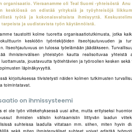
n organisaatio. Vieraanamme oli
Teal Suomi -yhteisöstä
Anu 
n keskiössä on edistää yrityksiä ja työyhteisöjä liikku
ellistä työtä ja kokonaisvaltaista ihmisyyttä. Keskustel
 tarpeista ja uudistavista työn käytännöistä.
amme taustoitti kolme tuoretta organisaatiotutkimusta, jotka kaik
iokulttuurin keskiöön työntekijöiden itseohjautuvuuden ja tur
. Itseohjautuvuus on tulossa työelämään jäädäkseen. Turvallisuu
tää ihmistenvälisen yhteistyön kautta realisoituvaa yhteistä 
 luottamusta, joustavuutta työtehtävien ja työroolien kesken sekä
sopimusten läpinäkyvyyttä.
ässä kirjoituksessa tiivistetysti näiden kolmen tutkimusten turvallis
a toimintatavat.
saatio on ihmissysteemi
us ei ole työn viitekehyksessä uusi aihe, mutta erityiseksi huomio
ssut ihmisten välisiin kohtaamisiin liittyvän laadun viitek
lisissä suhteissa laadulla viitataan mm. siihen, miten hyvin dia
älillä sekä miten ihmistenväliset suhteet voivat edistää työmoti