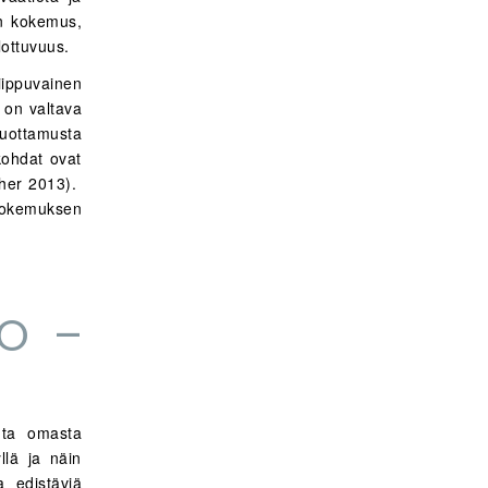
en kokemus,
lottuvuus.
iippuvainen
 on valtava
luottamusta
ökohdat ovat
gher 2013).
 kokemuksen
IO –
uuta omasta
llä ja näin
a edistäviä