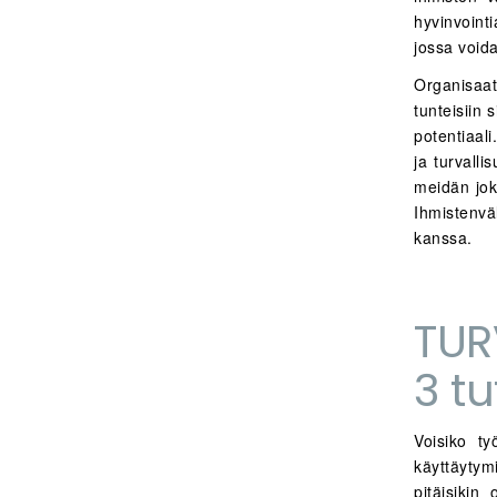
hyvinvoint
jossa void
Organisaat
tunteisiin
potentiaal
ja turvalli
meidän jok
Ihmistenvä
kanssa.
TUR
3 t
Voisiko ty
käyttäytym
pitäisikin