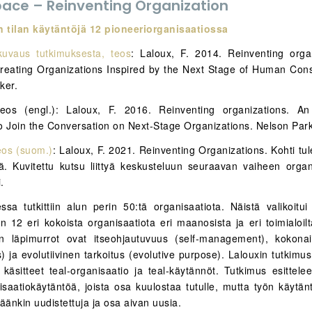
pace – Reinventing Organization
n tilan käytäntöjä 12 pioneeriorganisaatiossa
kuvaus tutkimuksesta, teos
: Laloux, F. 2014. Reinventing orga
reating Organizations Inspired by the Next Stage of Human Con
ker.
teos (engl.): Laloux, F. 2016. Reinventing organizations. An 
 to Join the Conversation on Next-Stage Organizations. Nelson Park
teos (suom.)
: Laloux, F. 2021. Reinventing Organizations. Kohti tu
jä. Kuvitettu kutsu liittyä keskusteluun seuraavan vaiheen organi
.
ssa tutkittiin alun perin 50:tä organisaatiota. Näistä valikoitui 
n 12 eri kokoista organisaatiota eri maanosista ja eri toimialoil
n läpimurrot ovat itseohjautuvuus (self-management), kokonai
 ja evolutiivinen tarkoitus (evolutive purpose). Lalouxin tutkimu
 käsitteet teal-organisaatio ja teal-käytännöt. Tutkimus esittel
isaatiokäytäntöä, joista osa kuulostaa tutulle, mutta työn käytänt
täänkin uudistettuja ja osa aivan uusia.