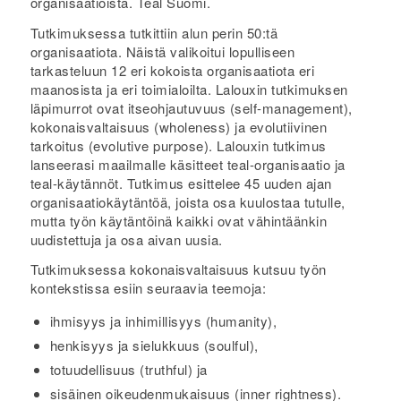
organisaatioista. Teal Suomi.
Tutkimuksessa tutkittiin alun perin 50:tä
organisaatiota. Näistä valikoitui lopulliseen
tarkasteluun 12 eri kokoista organisaatiota eri
maanosista ja eri toimialoilta. Lalouxin tutkimuksen
läpimurrot ovat itseohjautuvuus (self-management),
kokonaisvaltaisuus (wholeness) ja evolutiivinen
tarkoitus (evolutive purpose). Lalouxin tutkimus
lanseerasi maailmalle käsitteet teal-organisaatio ja
teal-käytännöt. Tutkimus esittelee 45 uuden ajan
organisaatiokäytäntöä, joista osa kuulostaa tutulle,
mutta työn käytäntöinä kaikki ovat vähintäänkin
uudistettuja ja osa aivan uusia.
Tutkimuksessa kokonaisvaltaisuus kutsuu työn
kontekstissa esiin seuraavia teemoja:
ihmisyys ja inhimillisyys (humanity),
henkisyys ja sielukkuus (soulful),
totuudellisuus (truthful) ja
sisäinen oikeudenmukaisuus (inner rightness).