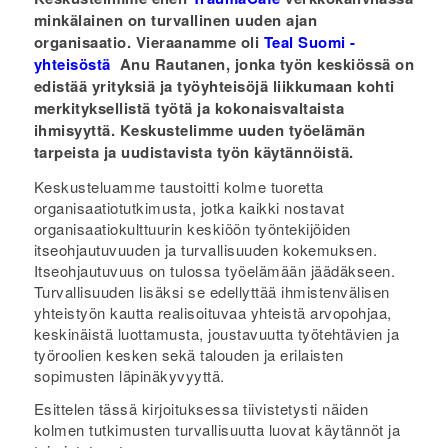
minkälainen on turvallinen uuden ajan
organisaatio. Vieraanamme oli
Teal Suomi -
yhteisöstä
Anu Rautanen, jonka työn keskiössä on
edistää yrityksiä ja työyhteisöjä liikkumaan kohti
merkityksellistä työtä ja kokonaisvaltaista
ihmisyyttä. Keskustelimme uuden työelämän
tarpeista ja uudistavista työn käytännöistä.
Keskusteluamme taustoitti kolme tuoretta
organisaatiotutkimusta, jotka kaikki nostavat
organisaatiokulttuurin keskiöön työntekijöiden
itseohjautuvuuden ja turvallisuuden kokemuksen.
Itseohjautuvuus on tulossa työelämään jäädäkseen.
Turvallisuuden lisäksi se edellyttää ihmistenvälisen
yhteistyön kautta realisoituvaa yhteistä arvopohjaa,
keskinäistä luottamusta, joustavuutta työtehtävien ja
työroolien kesken sekä talouden ja erilaisten
sopimusten läpinäkyvyyttä.
Esittelen tässä kirjoituksessa tiivistetysti näiden
kolmen tutkimusten turvallisuutta luovat käytännöt ja