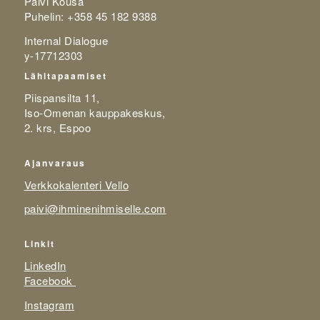
Päivi Kousa
Puhelin: +358 45 182 9388
Internal Dialogue
y-17712303
Lähitapaamiset
Piispansilta 11,
Iso-Omenan kauppakeskus,
2. krs, Espoo
Ajanvaraus
Verkkokalenteri Vello
paivi@ihminenihmiselle.com
Linkit
LinkedIn
Facebook
Instagram