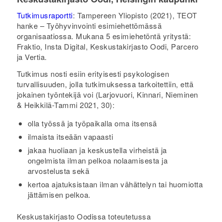
Tutkimusraportti
: Tampereen Yliopisto (2021), TEOT
hanke – Työhyvinvointi esimiehettömässä
organisaatiossa. Mukana 5 esimiehetöntä yritystä:
Fraktio, Insta Digital, Keskustakirjasto Oodi, Parcero
ja Vertia.
Tutkimus nosti esiin erityisesti psykologisen
turvallisuuden, jolla tutkimuksessa tarkoitettiin, että
jokainen työntekijä voi (Larjovuori, Kinnari, Nieminen
& Heikkilä-Tammi 2021, 30):
olla työssä ja työpaikalla oma itsensä
ilmaista itseään vapaasti
jakaa huoliaan ja keskustella virheistä ja
ongelmista ilman pelkoa nolaamisesta ja
arvostelusta sekä
kertoa ajatuksistaan ilman vähättelyn tai huomiotta
jättämisen pelkoa.
Keskustakirjasto Oodissa toteutetussa