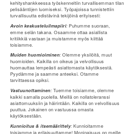
kehityshankkeessa työskenneltiin turvallisemman tilan
pelisääntöjen luomiseksi. Työpajoissa tunnistettiin
turvallisuutta edistävinä tekijöinä erityisesti:
Avoin keskusteluilmapiiri
:
Puhumme suoraan,
emme selän takana. Osaamme ottaa asiallista
kritiikkiä vastaan ja muistamme myös kiittää
toisiamme.
Muiden huomioiminen
:
Olemme yksilöitä, muut
huomioiden. Kaikilla on oikeus ja velvollisuus
huomauttaa lempeästi asiattomasta käytöksestä.
Pyydämme ja saamme anteeksi. Otamme
tarvittaessa opiksi.
Vastuunottaminen
:
Tuemme toisiamme, olemme
kaikki samalla puolella. Meillä on nollatoleranssi
asiattomuuksiin ja häirintään. Kaikilla on velvollisuus
puuttua. Jokainen on vastuussa omasta
käytöksestään.
Kunnioitus & itsemäärittely
:
Kunnioitamme
toisiamme ja erilaisuuttamme! Moninaisuus on meille