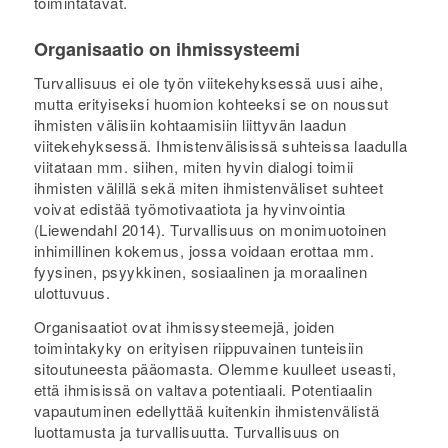
toimintatavat.
Organisaatio on ihmissysteemi
Turvallisuus ei ole työn viitekehyksessä uusi aihe,
mutta erityiseksi huomion kohteeksi se on noussut
ihmisten välisiin kohtaamisiin liittyvän laadun
viitekehyksessä. Ihmistenvälisissä suhteissa laadulla
viitataan mm. siihen, miten hyvin dialogi toimii
ihmisten välillä sekä miten ihmistenväliset suhteet
voivat edistää työmotivaatiota ja hyvinvointia
(Liewendahl 2014). Turvallisuus on monimuotoinen
inhimillinen kokemus, jossa voidaan erottaa mm.
fyysinen, psyykkinen, sosiaalinen ja moraalinen
ulottuvuus.
Organisaatiot ovat ihmissysteemejä, joiden
toimintakyky on erityisen riippuvainen tunteisiin
sitoutuneesta pääomasta. Olemme kuulleet useasti,
että ihmisissä on valtava potentiaali. Potentiaalin
vapautuminen edellyttää kuitenkin ihmistenvälistä
luottamusta ja turvallisuutta. Turvallisuus on