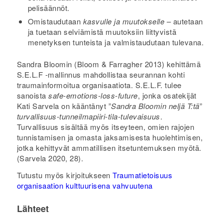
pelisäännöt.
Omistaudutaan
kasvulle ja muutokselle
– autetaan
ja tuetaan selviämistä muutoksiin liittyvistä
menetyksen tunteista ja valmistaudutaan tulevana.
Sandra Bloomin (Bloom & Farragher 2013) kehittämä
S.E.L.F -mallinnus mahdollistaa seurannan kohti
traumainformoitua organisaatiota. S.E.L.F. tulee
sanoista
safe-emotions-loss-future
, jonka osatekijät
Kati Sarvela on kääntänyt ”
Sandra Bloomin neljä T:tä
”
turvallisuus-tunneilmapiiri-tila-tulevaisuus
.
Turvallisuus sisältää myös itseyteen, omien rajojen
tunnistamisen ja omasta jaksamisesta huolehtimisen,
jotka kehittyvät ammatillisen itsetuntemuksen myötä.
(Sarvela 2020, 28).
Tutustu myös kirjoitukseen
Traumatietoisuus
organisaation kulttuurisena vahvuutena
Lähteet