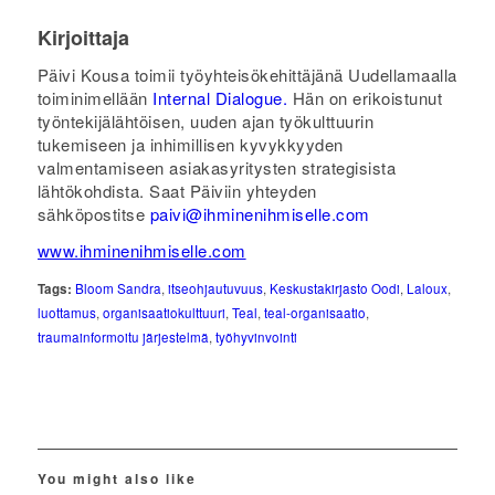
Kirjoittaja
Päivi Kousa toimii työyhteisökehittäjänä Uudellamaalla
toiminimellään
Internal Dialogue.
Hän on erikoistunut
työntekijälähtöisen, uuden ajan työkulttuurin
tukemiseen ja inhimillisen kyvykkyyden
valmentamiseen asiakasyritysten strategisista
lähtökohdista. Saat Päiviin yhteyden
sähköpostitse
paivi@ihminenihmiselle.com
www.ihminenihmiselle.com
Tags:
Bloom Sandra
,
itseohjautuvuus
,
Keskustakirjasto Oodi
,
Laloux
,
luottamus
,
organisaatiokulttuuri
,
Teal
,
teal-organisaatio
,
traumainformoitu järjestelmä
,
työhyvinvointi
You might also like