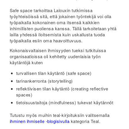
Safe space tarkoittaa Lalouxin tutkimissa
työyhteisöissä sitä, että jokainen työntekijä voi olla
työpaikalla kokonainen oma itsensä kaikkien
inhimillisten puoliensa kanssa. Tällä tarkoitetaan yhtä
lailla yhdessä iloitsemista kuin uskallusta tuoda
työpaikalla esiin oma haavoittuvuus.
Kokonaisvaltaisen ihmisyyden tueksi tutkituissa
organisaatioissa oli kehitetty uudenlaisia työn
käytäntöjä kuten
turvallisen tilan käytäntö (safe space)
tarinankerronta (storytelling)
reflektiivisen tilan käytäntö (creating reflective
spaces)
tietoisuustaitoja (mindfulness) tukevat käytännöt
Tutustu myös muihin teal-kirjoituksiin valitsemalla
ihminen ihmiselle -blogisivulla
kategoria Teal.