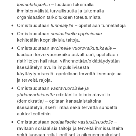
toimintatapoihin
– luodaan tukemalla
ihmistenvälistä turvallisuutta ja tukemalla
organisaation tarkoituksen toteutumista.
Omistaudutaan
tunneälylle
– opetellaan tunnetaitoja
Omistaudutaan
sosiaaliselle oppimiselle
–
kehitetään kognitiivisia taitoja.
Omistaudutaan
avoimelle vuorovaikutukselle
–
luodaan terve vuorovaikutuskulttuuri, opetellaan
ristiriitojen hallintaa, vähennetään/pidättäydytään
itsesäätelyn avulla impulsiivisesta
käyttäytymisestä, opetellaan tervettä itsesuojelua
ja terveitä rajoja.
Omistaudutaan
vastavuoroisille ja
yhdenvertaisuutta
edistäville toimintatavoille
(demokratia
)
– opitaan kansalaistaitoina
itsesäätelyä, itsehillintää sekä tervettä suhdetta
auktoriteetteihin.
Omistaudutaan
sosiaaliselle vastuullisuudelle
­–
ravitaan sosiaalisia taitoja ja terveitä ihmissuhteita
sekä luodaan reilut, eettiset ja oikeudenmukaiset