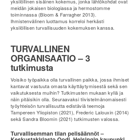
yksilöllinen sisäinen kokemus, jonka lähtökohdat ovat
meidän jokaisen biologiassa ja hermostomme
toiminnassa (Bloom & Farragher 2013).
Ihmistenvälinen luottamus korreloi herkästi
yksilöllisen turvallisuuden kokemuksen kanssa.
TURVALLINEN
ORGANISAATIO – 3
tutkimusta
Voisiko työpaikka olla turvallinen paikka, jossa ihmiset
kantavat vastuuta omasta käyttäytymisestä sekä sen
vaikutuksesta muihin? Tutkimusten mukaan kyllä ja
näin pitäisikin olla. Seuraavaksi tiivistelmänomaisesti
työyhteisön turvallisuutta edistäviä teemoja
Tampereen Yliopiston (2021), Frederic Lalouxin (2014)
sekä Sandra Bloomin (2021) tutkimusten valossa.
Turvallisemman tilan pelisäännöt –
Keskustakirjasto Oodi, Helsingin kaupunki