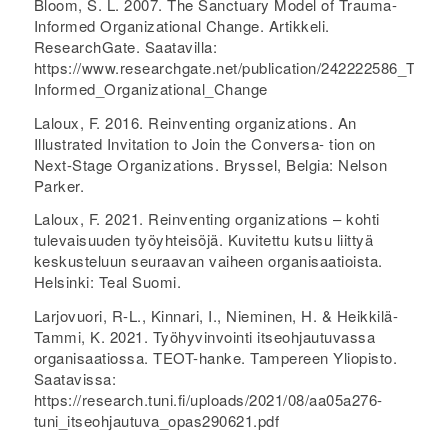
Bloom, S. L. 2007. The Sanctuary Model of Trauma-
Informed Organizational Change. Artikkeli.
ResearchGate. Saatavilla:
https://www.researchgate.net/publication/242222586_The
Informed_Organizational_Change
Laloux, F. 2016. Reinventing organizations. An
Illustrated Invitation to Join the Conversa- tion on
Next-Stage Organizations. Bryssel, Belgia: Nelson
Parker.
Laloux, F. 2021. Reinventing organizations – kohti
tulevaisuuden työyhteisöjä. Kuvitettu kutsu liittyä
keskusteluun seuraavan vaiheen organisaatioista.
Helsinki: Teal Suomi.
Larjovuori, R-L., Kinnari, I., Nieminen, H. & Heikkilä-
Tammi, K. 2021. Työhyvinvointi itseohjautuvassa
organisaatiossa. TEOT-hanke. Tampereen Yliopisto.
Saatavissa:
https://research.tuni.fi/uploads/2021/08/aa05a276-
tuni_itseohjautuva_opas290621.pdf