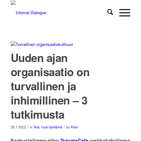
Uuden ajan
organisaatio on
turvallinen ja
inhimillinen – 3
tutkimusta
/
/
29.1.2022
in
Teal
,
Uusi työelämä
by
Päivi
Keskustelimme eilen
TraumaCafe
verkkokahvilassa