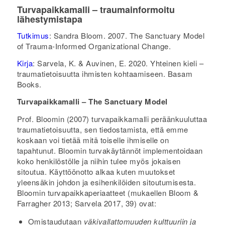
Turvapaikkamalli – traumainformoitu
lähestymistapa
Tutkimus
: Sandra Bloom. 2007. The Sanctuary Model
of Trauma-Informed Organizational Change.
Kirja
: Sarvela, K. & Auvinen, E. 2020. Yhteinen kieli –
traumatietoisuutta ihmisten kohtaamiseen. Basam
Books.
Turvapaikkamalli – The Sanctuary Model
Prof. Bloomin (2007) turvapaikkamalli peräänkuuluttaa
traumatietoisuutta, sen tiedostamista, että emme
koskaan voi tietää mitä toiselle ihmiselle on
tapahtunut. Bloomin turvakäytännöt implementoidaan
koko henkilöstölle ja niihin tulee myös jokaisen
sitoutua. Käyttöönotto alkaa kuten muutokset
yleensäkin johdon ja esihenkilöiden sitoutumisesta.
Bloomin turvapaikkaperiaatteet (mukaellen Bloom &
Farragher 2013; Sarvela 2017, 39) ovat:
Omistaudutaan
väkivallattomuuden kulttuuriin ja