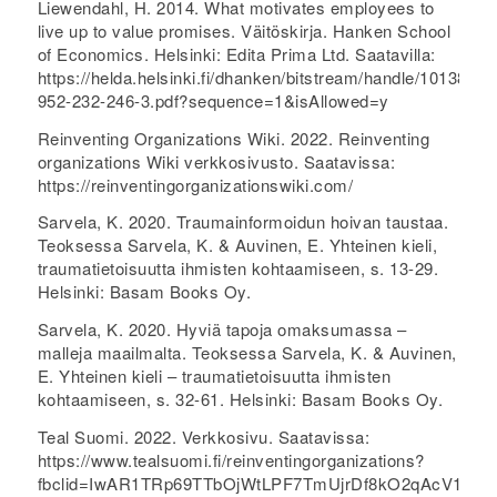
Liewendahl, H. 2014. What motivates employees to
live up to value promises. Väitöskirja. Hanken School
of Economics. Helsinki: Edita Prima Ltd. Saatavilla:
https://helda.helsinki.fi/dhanken/bitstream/handle/10138/1
952-232-246-3.pdf?sequence=1&isAllowed=y
Reinventing Organizations Wiki. 2022. Reinventing
organizations Wiki verkkosivusto. Saatavissa:
https://reinventingorganizationswiki.com/
Sarvela, K. 2020. Traumainformoidun hoivan taustaa.
Teoksessa Sarvela, K. & Auvinen, E. Yhteinen kieli,
traumatietoisuutta ihmisten kohtaamiseen, s. 13-29.
Helsinki: Basam Books Oy.
Sarvela, K. 2020. Hyviä tapoja omaksumassa –
malleja maailmalta. Teoksessa Sarvela, K. & Auvinen,
E. Yhteinen kieli – traumatietoisuutta ihmisten
kohtaamiseen, s. 32-61. Helsinki: Basam Books Oy.
Teal Suomi. 2022. Verkkosivu. Saatavissa:
https://www.tealsuomi.fi/reinventingorganizations?
fbclid=IwAR1TRp69TTbOjWtLPF7TmUjrDf8kO2qAcV1TI