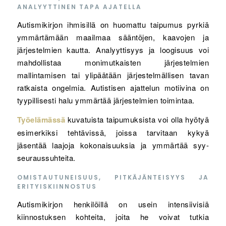
ANALYYTTINEN TAPA AJATELLA
Autismikirjon ihmisillä on huomattu taipumus pyrkiä
ymmärtämään maailmaa sääntöjen, kaavojen ja
järjestelmien kautta. Analyyttisyys ja loogisuus voi
mahdollistaa monimutkaisten järjestelmien
mallintamisen tai ylipäätään järjestelmällisen tavan
ratkaista ongelmia. Autistisen ajattelun motiivina on
tyypillisesti halu ymmärtää järjestelmien toimintaa.
Työelämässä
kuvatuista taipumuksista voi olla hyötyä
esimerkiksi tehtävissä, joissa tarvitaan kykyä
jäsentää laajoja kokonaisuuksia ja ymmärtää syy-
seuraussuhteita.
OMISTAUTUNEISUUS, PITKÄJÄNTEISYYS JA
ERITYISKIINNOSTUS
Autismikirjon henkilöillä on usein intensiivisiä
kiinnostuksen kohteita, joita he voivat tutkia