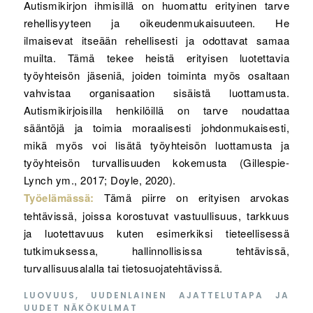
Autismikirjon ihmisillä on huomattu erityinen tarve
rehellisyyteen ja oikeudenmukaisuuteen. He
ilmaisevat itseään rehellisesti ja odottavat samaa
muilta. Tämä tekee heistä erityisen luotettavia
työyhteisön jäseniä, joiden toiminta myös osaltaan
vahvistaa organisaation sisäistä luottamusta.
Autismikirjoisilla henkilöillä on tarve noudattaa
sääntöjä ja toimia moraalisesti johdonmukaisesti,
mikä myös voi lisätä työyhteisön luottamusta ja
työyhteisön turvallisuuden kokemusta (Gillespie-
Lynch ym., 2017; Doyle, 2020).
Työelämässä:
Tämä piirre on erityisen arvokas
tehtävissä, joissa korostuvat vastuullisuus, tarkkuus
ja luotettavuus kuten esimerkiksi tieteellisessä
tutkimuksessa, hallinnollisissa tehtävissä,
turvallisuusalalla tai tietosuojatehtävissä.
LUOVUUS, UUDENLAINEN AJATTELUTAPA JA
UUDET NÄKÖKULMAT