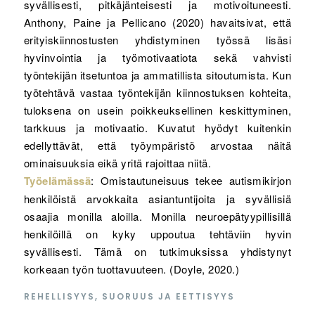
syvällisesti, pitkäjänteisesti ja motivoituneesti.
Anthony, Paine ja Pellicano (2020) havaitsivat, että
erityiskiinnostusten yhdistyminen työssä lisäsi
hyvinvointia ja työmotivaatiota sekä vahvisti
työntekijän itsetuntoa ja ammatillista sitoutumista. Kun
työtehtävä vastaa työntekijän kiinnostuksen kohteita,
tuloksena on usein poikkeuksellinen keskittyminen,
tarkkuus ja motivaatio. Kuvatut hyödyt kuitenkin
edellyttävät, että työympäristö arvostaa näitä
ominaisuuksia eikä yritä rajoittaa niitä.
Työelämässä
: Omistautuneisuus tekee autismikirjon
henkilöistä arvokkaita asiantuntijoita ja syvällisiä
osaajia monilla aloilla. Monilla neuroepätyypillisillä
henkilöillä on kyky uppoutua tehtäviin hyvin
syvällisesti. Tämä on tutkimuksissa yhdistynyt
korkeaan työn tuottavuuteen. (Doyle, 2020.)
REHELLISYYS, SUORUUS JA EETTISYYS