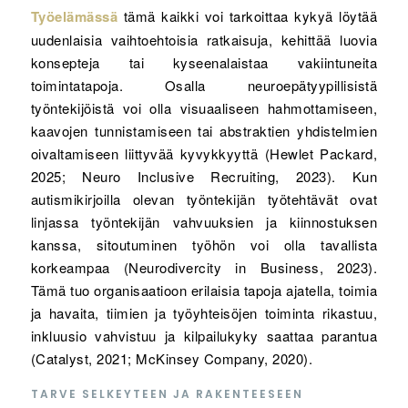
Työelämässä
tämä kaikki voi tarkoittaa kykyä löytää
uudenlaisia vaihtoehtoisia ratkaisuja, kehittää luovia
konsepteja tai kyseenalaistaa vakiintuneita
toimintatapoja. Osalla neuroepätyypillisistä
työntekijöistä voi olla visuaaliseen hahmottamiseen,
kaavojen tunnistamiseen tai abstraktien yhdistelmien
oivaltamiseen liittyvää kyvykkyyttä (Hewlet Packard,
2025; Neuro Inclusive Recruiting, 2023). Kun
autismikirjoilla olevan työntekijän työtehtävät ovat
linjassa työntekijän vahvuuksien ja kiinnostuksen
kanssa, sitoutuminen työhön voi olla tavallista
korkeampaa (Neurodivercity in Business, 2023).
Tämä tuo organisaatioon erilaisia tapoja ajatella, toimia
ja havaita, tiimien ja työyhteisöjen toiminta rikastuu,
inkluusio vahvistuu ja kilpailukyky saattaa parantua
(Catalyst, 2021; McKinsey Company, 2020).
TARVE SELKEYTEEN JA RAKENTEESEEN