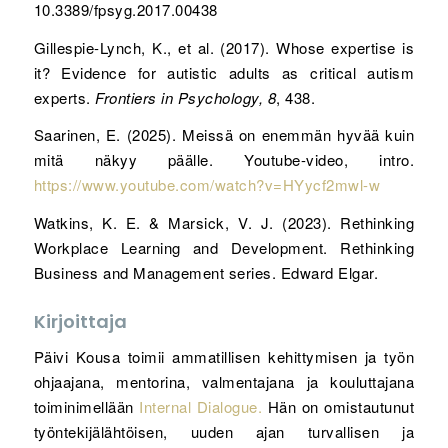
10.3389/fpsyg.2017.00438
Gillespie-Lynch, K., et al. (2017). Whose expertise is
it? Evidence for autistic adults as critical autism
experts.
Frontiers in Psychology, 8
, 438.
Saarinen, E. (2025). Meissä on enemmän hyvää kuin
mitä näkyy päälle. Youtube-video, intro.
https://www.youtube.com/watch?v=HYycf2mwl-w
Watkins, K. E. & Marsick, V. J. (2023). Rethinking
Workplace Learning and Development. Rethinking
Business and Management series. Edward Elgar.
Kirjoittaja
Päivi Kousa toimii ammatillisen kehittymisen ja työn
ohjaajana, mentorina, valmentajana ja kouluttajana
toiminimellään
Internal Dialogue.
Hän on omistautunut
työntekijälähtöisen, uuden ajan turvallisen ja