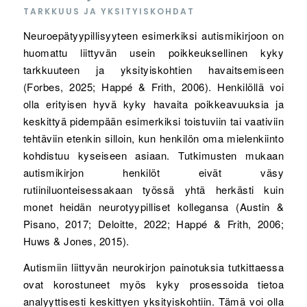
TARKKUUS JA YKSITYISKOHDAT
Neuroepätyypillisyyteen esimerkiksi autismikirjoon on
huomattu liittyvän usein poikkeuksellinen kyky
tarkkuuteen ja yksityiskohtien havaitsemiseen
(Forbes, 2025; Happé & Frith, 2006). Henkilöllä voi
olla erityisen hyvä kyky havaita poikkeavuuksia ja
keskittyä pidempään esimerkiksi toistuviin tai vaativiin
tehtäviin etenkin silloin, kun henkilön oma mielenkiinto
kohdistuu kyseiseen asiaan. Tutkimusten mukaan
autismikirjon henkilöt eivät väsy
rutiiniluonteisessakaan työssä yhtä herkästi kuin
monet heidän neurotyypilliset kollegansa (Austin &
Pisano, 2017; Deloitte, 2022; Happé & Frith, 2006;
Huws & Jones, 2015).
Autismiin liittyvän neurokirjon painotuksia tutkittaessa
ovat korostuneet myös kyky prosessoida tietoa
analyyttisesti keskittyen yksityiskohtiin. Tämä voi olla