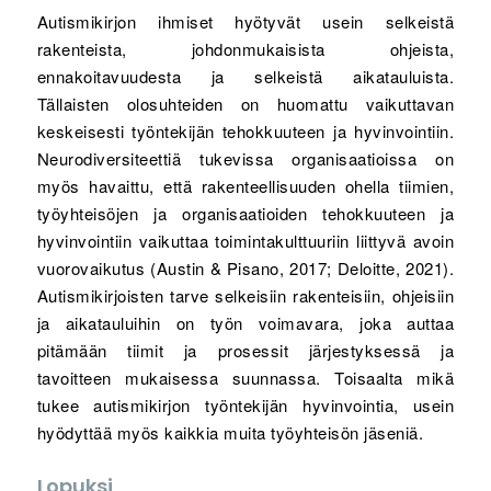
Autismikirjon ihmiset hyötyvät usein selkeistä
rakenteista, johdonmukaisista ohjeista,
ennakoitavuudesta ja selkeistä aikatauluista.
Tällaisten olosuhteiden on huomattu vaikuttavan
keskeisesti työntekijän tehokkuuteen ja hyvinvointiin.
Neurodiversiteettiä tukevissa organisaatioissa on
myös havaittu, että rakenteellisuuden ohella tiimien,
työyhteisöjen ja organisaatioiden tehokkuuteen ja
hyvinvointiin vaikuttaa toimintakulttuuriin liittyvä avoin
vuorovaikutus (Austin & Pisano, 2017; Deloitte, 2021).
Autismikirjoisten tarve selkeisiin rakenteisiin, ohjeisiin
ja aikatauluihin on työn voimavara, joka auttaa
pitämään tiimit ja prosessit järjestyksessä ja
tavoitteen mukaisessa suunnassa. Toisaalta mikä
tukee autismikirjon työntekijän hyvinvointia, usein
hyödyttää myös kaikkia muita työyhteisön jäseniä.
Lopuksi