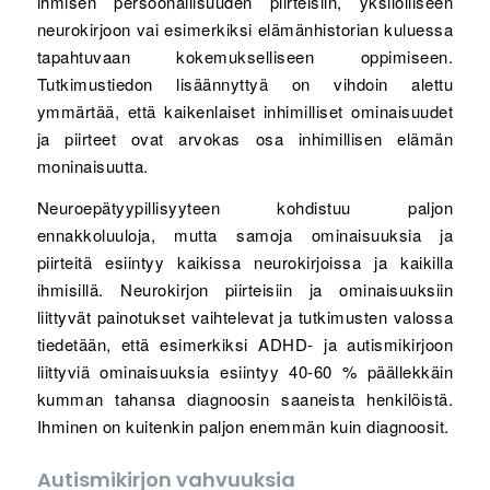
ihmisen persoonallisuuden piirteisiin, yksilölliseen
neurokirjoon vai esimerkiksi elämänhistorian kuluessa
tapahtuvaan kokemukselliseen oppimiseen.
Tutkimustiedon lisäännyttyä on vihdoin alettu
ymmärtää, että kaikenlaiset inhimilliset ominaisuudet
ja piirteet ovat arvokas osa inhimillisen elämän
moninaisuutta.
Neuroepätyypillisyyteen kohdistuu paljon
ennakkoluuloja, mutta samoja ominaisuuksia ja
piirteitä esiintyy kaikissa neurokirjoissa ja kaikilla
ihmisillä. Neurokirjon piirteisiin ja ominaisuuksiin
liittyvät painotukset vaihtelevat ja tutkimusten valossa
tiedetään, että esimerkiksi ADHD- ja autismikirjoon
liittyviä ominaisuuksia esiintyy 40-60 % päällekkäin
kumman tahansa diagnoosin saaneista henkilöistä.
Ihminen on kuitenkin paljon enemmän kuin diagnoosit.
Autismikirjon vahvuuksia