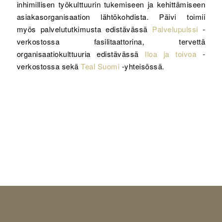
inhimillisen työkulttuurin tukemiseen ja kehittämiseen
asiakasorganisaation lähtökohdista. Päivi toimii
myös palvelututkimusta edistävässä
Palvelupulssi
-
verkostossa fasilitaattorina, tervettä
organisaatiokulttuuria edistävässä
Iloa ja toivoa
-
verkostossa sekä
Teal Suomi
-yhteisössä.