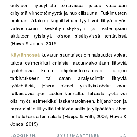
erityisen hyödyllistä tehtävissä, joissa vaaditaan
erityistä virheettömyyttä ja huolellisuutta. Tutkimusten
mukaan tällainen kognitiivinen tyyli voi liittyä myös
vahvempaan keskittymiskykyyn ja vähempään
alttiuteen tylsistyä toistoa sisältyvissä tehtävissä
(Huws & Jones, 2015).
Käytännössä
kuvatun suuntaiset ominaisuudet voivat
tukea esimerkiksi erilaisia laadunvalvontaan liittyviä
työtehtäviä kuten ohjelmistotestausta, tietojen
tarkistukseen tai datan analysointiin liittyviä
työtehtäviä, joissa pienet yksityiskohdat ovat
ratkaisevia työn laadun kannalta. Tällaista työtä voi
olla myös esimerkiksi laskentatoimeen, kirjanpitoon ja
raportointiin liittyvillä tehtäväalueilla ja ylipäätään lähes
millä tahansa toimialalla (Happe & Frith, 2006; Huws &
Jones, 2015).
LOOGINEN, SYSTEMAATTINEN JA