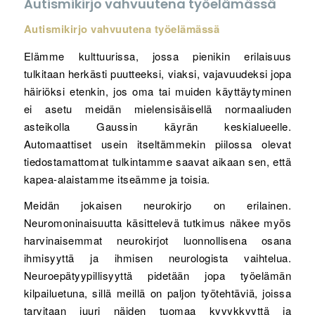
Autismikirjo vahvuutena työelämässä
Autismikirjo vahvuutena työelämässä
Elämme kulttuurissa, jossa pienikin erilaisuus
tulkitaan herkästi puutteeksi, viaksi, vajavuudeksi jopa
häiriöksi etenkin, jos oma tai muiden käyttäytyminen
ei asetu meidän mielensisäisellä normaaliuden
asteikolla Gaussin käyrän keskialueelle.
Automaattiset usein itseltämmekin piilossa olevat
tiedostamattomat tulkintamme saavat aikaan sen, että
kapea-alaistamme itseämme ja toisia.
Meidän jokaisen neurokirjo on erilainen.
Neuromoninaisuutta käsittelevä tutkimus näkee myös
harvinaisemmat neurokirjot luonnollisena osana
ihmisyyttä ja ihmisen neurologista vaihtelua.
Neuroepätyypillisyyttä pidetään jopa työelämän
kilpailuetuna, sillä meillä on paljon työtehtäviä, joissa
tarvitaan juuri näiden tuomaa kyvykkyyttä ja