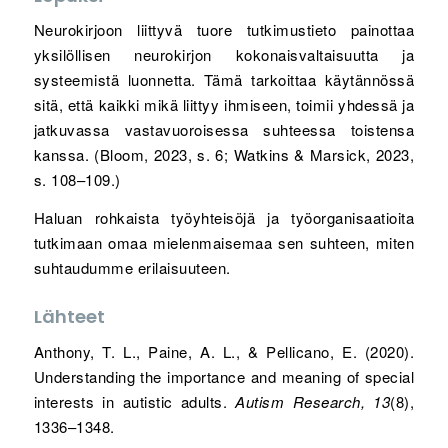
Neurokirjoon liittyvä tuore tutkimustieto painottaa
yksilöllisen neurokirjon kokonaisvaltaisuutta ja
systeemistä luonnetta. Tämä tarkoittaa käytännössä
sitä, että kaikki mikä liittyy ihmiseen, toimii yhdessä ja
jatkuvassa vastavuoroisessa suhteessa toistensa
kanssa. (Bloom, 2023, s. 6; Watkins & Marsick, 2023,
s. 108–109.)
Haluan rohkaista työyhteisöjä ja työorganisaatioita
tutkimaan omaa mielenmaisemaa sen suhteen, miten
suhtaudumme erilaisuuteen.
Lähteet
Anthony, T. L., Paine, A. L., & Pellicano, E. (2020).
Understanding the importance and meaning of special
interests in autistic adults.
Autism Research, 13
(8),
1336–1348.