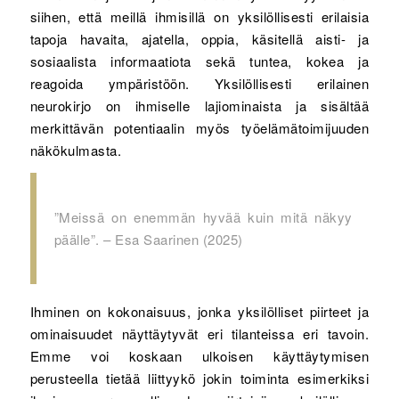
siihen, että meillä ihmisillä on yksilöllisesti erilaisia
tapoja havaita, ajatella, oppia, käsitellä aisti- ja
sosiaalista informaatiota sekä tuntea, kokea ja
reagoida ympäristöön. Yksilöllisesti erilainen
neurokirjo on ihmiselle lajiominaista ja sisältää
merkittävän potentiaalin myös työelämätoimijuuden
näkökulmasta.
”Meissä on enemmän hyvää kuin mitä näkyy
päälle”. – Esa Saarinen (2025)
Ihminen on kokonaisuus, jonka yksilölliset piirteet ja
ominaisuudet näyttäytyvät eri tilanteissa eri tavoin.
Emme voi koskaan ulkoisen käyttäytymisen
perusteella tietää liittyykö jokin toiminta esimerkiksi