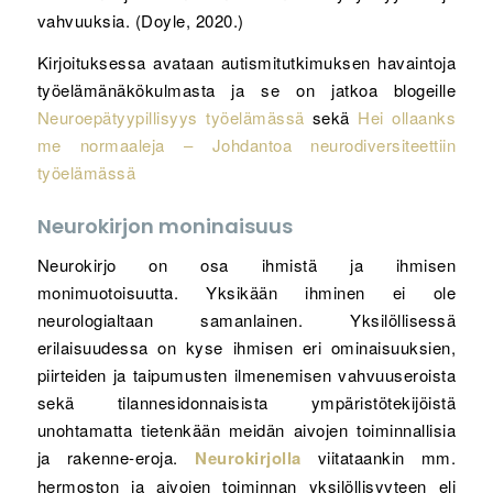
vahvuuksia. (Doyle, 2020.)
Kirjoituksessa avataan autismitutkimuksen havaintoja
työelämänäkökulmasta ja se on jatkoa blogeille
Neuroepätyypillisyys työelämässä
sekä
Hei ollaanks
me normaaleja – Johdantoa neurodiversiteettiin
työelämässä
Neurokirjon moninaisuus
Neurokirjo on osa ihmistä ja ihmisen
monimuotoisuutta. Yksikään ihminen ei ole
neurologialtaan samanlainen. Yksilöllisessä
erilaisuudessa on kyse ihmisen eri ominaisuuksien,
piirteiden ja taipumusten ilmenemisen vahvuuseroista
sekä tilannesidonnaisista ympäristötekijöistä
unohtamatta tietenkään meidän aivojen toiminnallisia
ja rakenne-eroja.
N
eurok
irjolla
viitataankin mm.
hermoston ja aivojen toiminnan yksilöllisyyteen eli