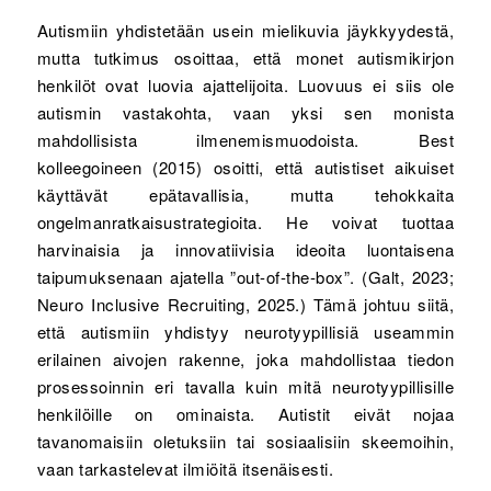
Autismiin yhdistetään usein mielikuvia jäykkyydestä,
mutta tutkimus osoittaa, että monet autismikirjon
henkilöt ovat luovia ajattelijoita. Luovuus ei siis ole
autismin vastakohta, vaan yksi sen monista
mahdollisista ilmenemismuodoista. Best
kolleegoineen (2015) osoitti, että autistiset aikuiset
käyttävät epätavallisia, mutta tehokkaita
ongelmanratkaisustrategioita. He voivat tuottaa
harvinaisia ja innovatiivisia ideoita luontaisena
taipumuksenaan ajatella ”out-of-the-box”. (Galt, 2023;
Neuro Inclusive Recruiting, 2025.) Tämä johtuu siitä,
että autismiin yhdistyy neurotyypillisiä useammin
erilainen aivojen rakenne, joka mahdollistaa tiedon
prosessoinnin eri tavalla kuin mitä neurotyypillisille
henkilöille on ominaista. Autistit eivät nojaa
tavanomaisiin oletuksiin tai sosiaalisiin skeemoihin,
vaan tarkastelevat ilmiöitä itsenäisesti.