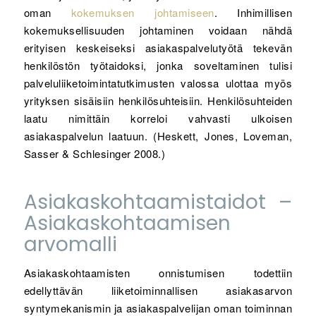
oman
kokemuksen johtamiseen
. Inhimillisen
kokemuksellisuuden johtaminen voidaan nähdä
erityisen keskeiseksi asiakaspalvelutyötä tekevän
henkilöstön työtaidoksi, jonka soveltaminen tulisi
palveluliiketoimintatutkimusten valossa ulottaa myös
yrityksen sisäisiin henkilösuhteisiin. Henkilösuhteiden
laatu nimittäin korreloi vahvasti ulkoisen
asiakaspalvelun laatuun. (Heskett, Jones, Loveman,
Sasser & Schlesinger 2008.)
Asiakaskohtaamistaidot –
Asiakaskohtaamisen
arvomalli
Asiakaskohtaamisten onnistumisen todettiin
edellyttävän liiketoiminnallisen asiakasarvon
syntymekanismin ja asiakaspalvelijan oman toiminnan