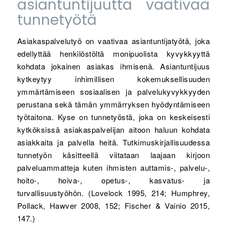
asiantuntijuutta vaativaa
tunnetyötä
Asiakaspalvelutyö on vaativaa asiantuntijatyötä, joka
edellyttää henkilöstöltä monipuolista kyvykkyyttä
kohdata jokainen asiakas ihmisenä. Asiantuntijuus
kytkeytyy inhimillisen kokemuksellisuuden
ymmärtämiseen sosiaalisen ja palvelukyvykkyyden
perustana sekä tämän ymmärryksen hyödyntämiseen
työtaitona. Kyse on tunnetyöstä, joka on keskeisesti
kytköksissä asiakaspalvelijan aitoon haluun kohdata
asiakkaita ja palvella heitä. Tutkimuskirjallisuudessa
tunnetyön käsitteellä viitataan laajaan kirjoon
palveluammatteja kuten ihmisten auttamis-, palvelu-,
hoito-, hoiva-, opetus-, kasvatus- ja
turvallisuustyöhön. (Lovelock 1995, 214; Humphrey,
Pollack, Hawver 2008, 152; Fischer & Vainio 2015,
147.)