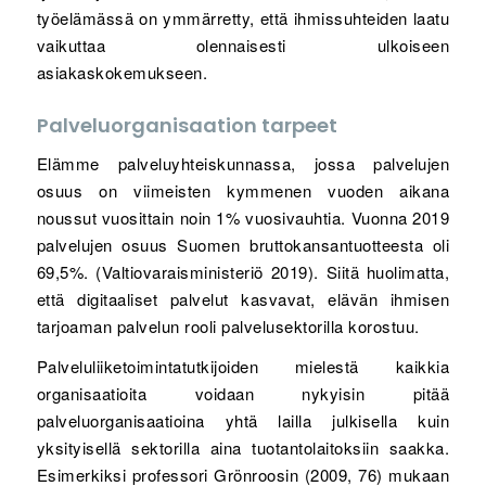
työelämässä on ymmärretty, että ihmissuhteiden laatu
vaikuttaa olennaisesti ulkoiseen
asiakaskokemukseen.
Palveluorganisaation tarpeet
Elämme palveluyhteiskunnassa, jossa palvelujen
osuus on viimeisten kymmenen vuoden aikana
noussut vuosittain noin 1% vuosivauhtia. Vuonna 2019
palvelujen osuus Suomen bruttokansantuotteesta oli
69,5%. (Valtiovaraisministeriö 2019). Siitä huolimatta,
että digitaaliset palvelut kasvavat, elävän ihmisen
tarjoaman palvelun rooli palvelusektorilla korostuu.
Palveluliiketoimintatutkijoiden mielestä kaikkia
organisaatioita voidaan nykyisin pitää
palveluorganisaatioina yhtä lailla julkisella kuin
yksityisellä sektorilla aina tuotantolaitoksiin saakka.
Esimerkiksi professori Grönroosin (2009, 76) mukaan