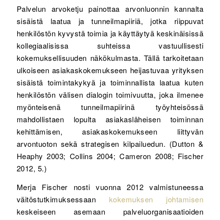
Palvelun arvoketju painottaa arvonluonnin kannalta
sisäistä laatua ja tunneilmapiiriä, jotka riippuvat
henkilöstön kyvystä toimia ja käyttäytyä keskinäisissä
kollegiaalisissa suhteissa vastuullisesti
kokemuksellisuuden näkökulmasta. Tällä tarkoitetaan
ulkoiseen asiakaskokemukseen heijastuvaa yrityksen
sisäistä toimintakykyä ja toiminnallista laatua kuten
henkilöstön välisen dialogin toimivuutta, joka ilmenee
myönteisenä tunneilmapiirinä työyhteisössä
mahdollistaen lopulta asiakasläheisen toiminnan
kehittämisen, asiakaskokemukseen liittyvän
arvontuoton sekä strategisen kilpailuedun. (Dutton &
Heaphy 2003; Collins 2004; Cameron 2008; Fischer
2012, 5.)
Merja Fischer nosti vuonna 2012 valmistuneessa
väitöstutkimuksessaan
kokemuksen johtamisen
keskeiseen asemaan palveluorganisaatioiden