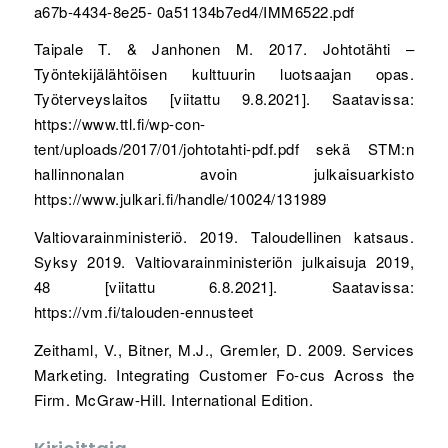
a67b-4434-8e25- 0a51134b7ed4/IMM6522.pdf
Taipale T. & Janhonen M. 2017. Johtotähti –
Työntekijälähtöisen kulttuurin luotsaajan opas.
Työterveyslaitos [viitattu 9.8.2021]. Saatavissa:
https://www.ttl.fi/wp-con-
tent/uploads/2017/01/johtotahti-pdf.pdf sekä STM:n
hallinnonalan avoin julkaisuarkisto
https://www.julkari.fi/handle/10024/131989
Valtiovarainministeriö. 2019. Taloudellinen katsaus.
Syksy 2019. Valtiovarainministeriön julkaisuja 2019,
48 [viitattu 6.8.2021]. Saatavissa:
https://vm.fi/talouden-ennusteet
Zeithaml, V., Bitner, M.J., Gremler, D. 2009. Services
Marketing. Integrating Customer Fo-cus Across the
Firm. McGraw-Hill. International Edition.