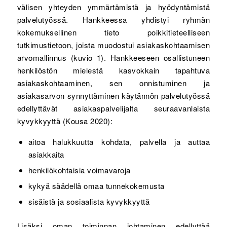
välisen yhteyden ymmärtämistä ja hyödyntämistä
palvelutyössä. Hankkeessa yhdistyi ryhmän
kokemuksellinen tieto poikkitieteelliseen
tutkimustietoon, joista muodostui asiakaskohtaamisen
arvomallinnus (kuvio 1). Hankkeeseen osallistuneen
henkilöstön mielestä kasvokkain tapahtuva
asiakaskohtaaminen, sen onnistuminen ja
asiakasarvon synnyttäminen käytännön palvelutyössä
edellyttävät asiakaspalvelijalta seuraavanlaista
kyvykkyyttä (Kousa 2020):
aitoa halukkuutta kohdata, palvella ja auttaa
asiakkaita
henkilökohtaisia voimavaroja
kykyä säädellä omaa tunnekokemusta
sisäistä ja sosiaalista kyvykkyyttä
Lisäksi oman toiminnan johtaminen edellyttää