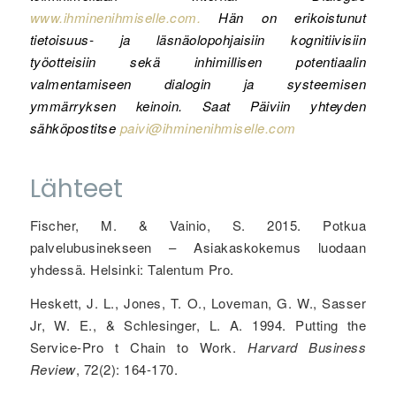
www.ihminenihmiselle.com
.
Hän on erikoistunut
tietoisuus- ja läsnäolopohjaisiin kognitiivisiin
työotteisiin sekä inhimillisen potentiaalin
valmentamiseen dialogin ja systeemisen
ymmärryksen keinoin. Saat Päiviin yhteyden
sähköpostitse
paivi@ihminenihmiselle.com
Lähteet
Fischer, M. & Vainio, S. 2015. Potkua
palvelubusinekseen – Asiakaskokemus luodaan
yhdessä. Helsinki: Talentum Pro.
Heskett, J. L., Jones, T. O., Loveman, G. W., Sasser
Jr, W. E., & Schlesinger, L. A. 1994. Putting the
Service-Pro t Chain to Work.
Harvard Business
Review
, 72(2): 164-170.