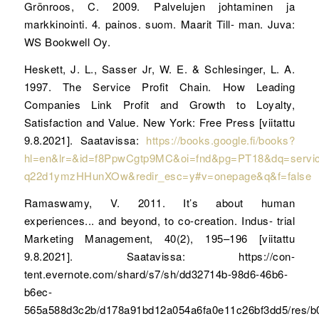
Grönroos, C. 2009. Palvelujen johtaminen ja
markkinointi. 4. painos. suom. Maarit Till- man. Juva:
WS Bookwell Oy.
Heskett, J. L., Sasser Jr, W. E. & Schlesinger, L. A.
1997. The Service Profit Chain. How Leading
Companies Link Profit and Growth to Loyalty,
Satisfaction and Value. New York: Free Press [viitattu
9.8.2021]. Saatavissa:
https://books.google.fi/books?
hl=en&lr=&id=f8PpwCgtp9MC&oi=fnd&pg=PT18&dq=servi
q22d1ymzHHunXOw&redir_esc=y#v=onepage&q&f=false
Ramaswamy, V. 2011. It’s about human
experiences... and beyond, to co-creation. Indus- trial
Marketing Management, 40(2), 195–196 [viitattu
9.8.2021]. Saatavissa: https://con-
tent.evernote.com/shard/s7/sh/dd32714b-98d6-46b6-
b6ec-
565a588d3c2b/d178a91bd12a054a6fa0e11c26bf3dd5/res/b