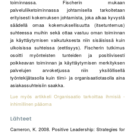
toiminnassa. Fischerin mukaan
palveluliiketoiminnassa johtamisella tarkoitetaan
erityisesti kokemuksen johtamista, joka alkaa kyvystä
säädellä omaa kokemuksellisuutta (itsetuntemus)
suhteessa muihin sekä ottaa vastuu oman toiminnan
ja käyttäytymisen vaikutuksesta niin sisäisissä kuin
ulkoisissa suhteissa (eettisyys). Fischerin tutkimus
osoitti myönteisten tunteiden ja positiivisesti
poikkeavan toiminnan ja käyttäytymisen merkityksen
palvelujen arvoketjussa niin yksilöllisellä
työntekijätasolla kuin tiimi- ja organisaatiotasolla aina
asiakassuhteisiin saakka.
Lue myös artikkeli Organisaatio tarkoittaa ihmisiä -
inhimillinen pääoma
Lähteet
Cameron, K. 2008. Positive Leadership: Strategies for