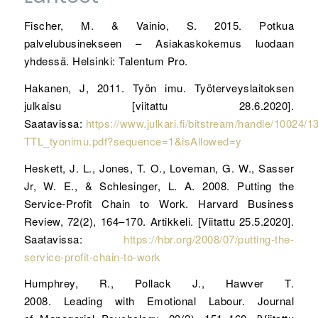
Fischer, M. & Vainio, S. 2015. Potkua
palvelubusinekseen – Asiakaskokemus luodaan
yhdessä. Helsinki: Talentum Pro.
Hakanen, J, 2011. Työn imu. Työterveyslaitoksen
julkaisu [viitattu 28.6.2020].
Saatavissa:
https://www.julkari.fi/bitstream/handle/10024
TTL_tyonimu.pdf?sequence=1&isAllowed=y
Heskett, J. L., Jones, T. O., Loveman, G. W., Sasser
Jr, W. E., & Schlesinger, L. A. 2008. Putting the
Service-Profit Chain to Work. Harvard Business
Review, 72(2), 164–170. Artikkeli. [Viitattu 25.5.2020].
Saatavissa:
https://hbr.org/2008/07/putting-the-
service-profit-chain-to-work
Humphrey, R., Pollack J., Hawver T.
2008. Leading with Emotional Labour. Journal