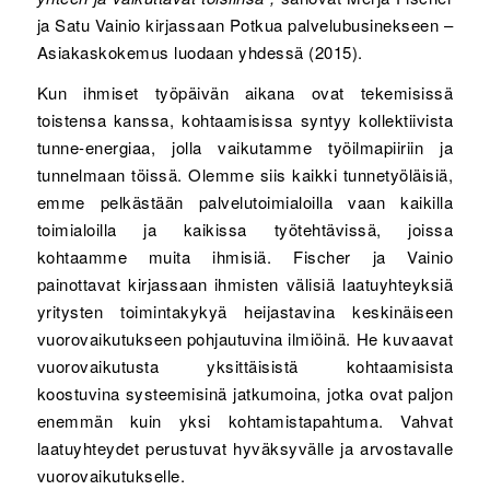
ja Satu Vainio kirjassaan Potkua palvelubusinekseen –
Asiakaskokemus luodaan yhdessä (2015).
Kun ihmiset työpäivän aikana ovat tekemisissä
toistensa kanssa, kohtaamisissa syntyy kollektiivista
tunne-energiaa, jolla vaikutamme työilmapiiriin ja
tunnelmaan töissä. Olemme siis kaikki tunnetyöläisiä,
emme pelkästään palvelutoimialoilla vaan kaikilla
toimialoilla ja kaikissa työtehtävissä, joissa
kohtaamme muita ihmisiä. Fischer ja Vainio
painottavat kirjassaan ihmisten välisiä laatuyhteyksiä
yritysten toimintakykyä heijastavina keskinäiseen
vuorovaikutukseen pohjautuvina ilmiöinä. He kuvaavat
vuorovaikutusta yksittäisistä kohtaamisista
koostuvina systeemisinä jatkumoina, jotka ovat paljon
enemmän kuin yksi kohtamistapahtuma. Vahvat
laatuyhteydet perustuvat hyväksyvälle ja arvostavalle
vuorovaikutukselle.