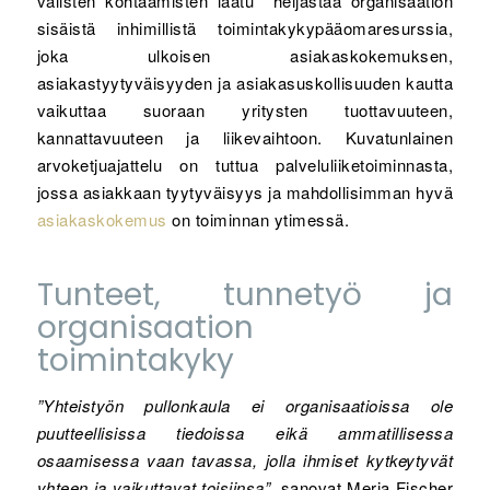
välisten kohtaamisten laatu heijastaa organisaation
sisäistä inhimillistä toimintakykypääomaresurssia,
joka ulkoisen asiakaskokemuksen,
asiakastyytyväisyyden ja asiakasuskollisuuden kautta
vaikuttaa suoraan yritysten tuottavuuteen,
kannattavuuteen ja liikevaihtoon. Kuvatunlainen
arvoketjuajattelu on tuttua palveluliiketoiminnasta,
jossa asiakkaan tyytyväisyys ja mahdollisimman hyvä
asiakaskokemus
on toiminnan ytimessä.
Tunteet, tunnetyö ja
organisaation
toimintakyky
”Yhteistyön pullonkaula ei organisaatioissa ole
puutteellisissa tiedoissa eikä ammatillisessa
osaamisessa vaan tavassa, jolla ihmiset kytkeytyvät
yhteen ja vaikuttavat toisiinsa”,
sanovat Merja Fischer