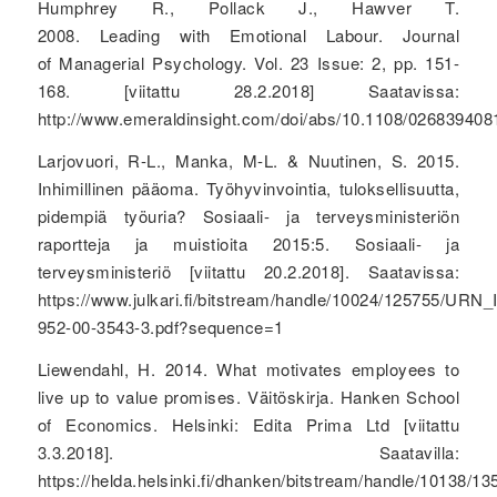
Humphrey R., Pollack J., Hawver T.
2008. Leading with Emotional Labour. Journal
of Managerial Psychology. Vol. 23 Issue: 2, pp. 151-
168. [viitattu 28.2.2018] Saatavissa:
http://www.emeraldinsight.com/doi/abs/10.1108/02683940
Larjovuori, R-L., Manka, M-L. & Nuutinen, S. 2015.
Inhimillinen pääoma. Työhyvinvointia, tuloksellisuutta,
pidempiä työuria? Sosiaali- ja terveysministeriön
raportteja ja muistioita 2015:5. Sosiaali- ja
terveysministeriö [viitattu 20.2.2018]. Saatavissa:
https://www.julkari.fi/bitstream/handle/10024/125755/URN
952-00-3543-3.pdf?sequence=1
Liewendahl, H. 2014. What motivates employees to
live up to value promises. Väitöskirja. Hanken School
of Economics. Helsinki: Edita Prima Ltd [viitattu
3.3.2018]. Saatavilla:
https://helda.helsinki.fi/dhanken/bitstream/handle/10138/1