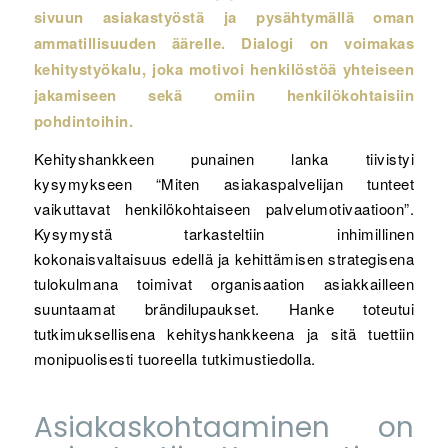
sivuun asiakastyöstä ja pysähtymällä oman
ammatillisuuden äärelle. Dialogi on voimakas
kehitystyökalu, joka motivoi henkilöstöä yhteiseen
jakamiseen sekä omiin henkilökohtaisiin
pohdintoihin.
Kehityshankkeen punainen lanka tiivistyi
kysymykseen “Miten asiakaspalvelijan tunteet
vaikuttavat henkilökohtaiseen palvelumotivaatioon”.
Kysymystä tarkasteltiin inhimillinen
kokonaisvaltaisuus edellä ja kehittämisen strategisena
tulokulmana toimivat organisaation asiakkailleen
suuntaamat brändilupaukset. Hanke toteutui
tutkimuksellisena kehityshankkeena ja sitä tuettiin
monipuolisesti tuoreella tutkimustiedolla.
Asiakaskohtaaminen on