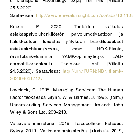
of Managerial Psychology, 23(2), 151–168. [Viitattu
25.5.2020].
Saatavissa:
http://www.emeraldinsight.com/doi/abs/10.11
Kousa, P. 2020. Tunteiden vaikutus
asiakaspalveluhenkilöstön palvelumotivaatioon ja
halukkuuteen lunastaa yrityksen brändilupaukset
asiakaskohtaamisessa, case: HOK-Elanto,
ravintolaliiketoiminta. YAMK-opinnäytetyö. LAB-
ammattikorkeakoulu, liiketalous. Lahti. [Viitattu
24.5.2020]. Saatavissa:
http://urn.fi/URN:NBN:fi:amk-
2020060417127
Lovelock, C. 1995. Managing Services: The Human
Factor teoksessa Glynn, W. & Barnes, J. 1995. (toim.)
Understanding Services Management. Ireland: John
Wiley & Sons Ltd, 203–243.
Valtiovarainministeriö. 2019. Taloudellinen katsaus.
Syksy 2019. Valtiovarainministeriön julkaisuja 2019,