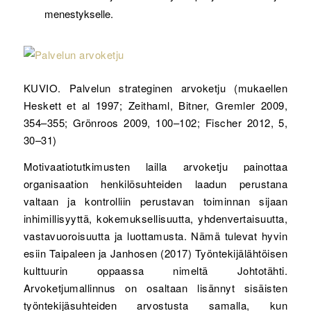
menestykselle.
KUVIO. Palvelun strateginen arvoketju (mukaellen
Heskett et al 1997; Zeithaml, Bitner, Gremler 2009,
354–355; Grönroos 2009, 100–102; Fischer 2012, 5,
30–31)
Motivaatiotutkimusten lailla arvoketju painottaa
organisaation henkilösuhteiden laadun perustana
valtaan ja kontrolliin perustavan toiminnan sijaan
inhimillisyyttä, kokemuksellisuutta, yhdenvertaisuutta,
vastavuoroisuutta ja luottamusta. Nämä tulevat hyvin
esiin Taipaleen ja Janhosen (2017) Työntekijälähtöisen
kulttuurin oppaassa nimeltä Johtotähti.
Arvoketjumallinnus on osaltaan lisännyt sisäisten
työntekijäsuhteiden arvostusta samalla, kun