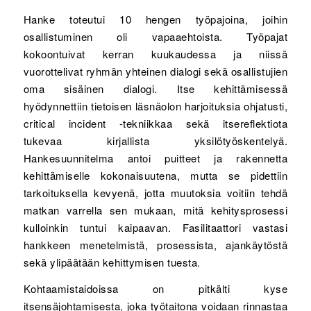
Hanke toteutui 10 hengen työpajoina, joihin
osallistuminen oli vapaaehtoista. Työpajat
kokoontuivat kerran kuukaudessa ja niissä
vuorottelivat ryhmän yhteinen dialogi sekä osallistujien
oma sisäinen dialogi. Itse kehittämisessä
hyödynnettiin tietoisen läsnäolon harjoituksia ohjatusti,
critical incident -tekniikkaa sekä itsereflektiota
tukevaa kirjallista yksilötyöskentelyä.
Hankesuunnitelma antoi puitteet ja rakennetta
kehittämiselle kokonaisuutena, mutta se pidettiin
tarkoituksella kevyenä, jotta muutoksia voitiin tehdä
matkan varrella sen mukaan, mitä kehitysprosessi
kulloinkin tuntui kaipaavan. Fasilitaattori vastasi
hankkeen menetelmistä, prosessista, ajankäytöstä
sekä ylipäätään kehittymisen tuesta.
Kohtaamistaidoissa on pitkälti kyse
itsensäjohtamisesta, joka työtaitona voidaan rinnastaa