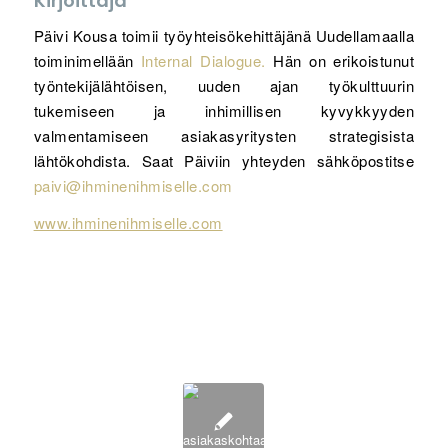
Kirjoittaja
Päivi Kousa toimii työyhteisökehittäjänä Uudellamaalla
toiminimellään
Internal Dialogue.
Hän on erikoistunut
työntekijälähtöisen, uuden ajan työkulttuurin
tukemiseen ja inhimillisen kyvykkyyden
valmentamiseen asiakasyritysten strategisista
lähtökohdista. Saat Päiviin yhteyden sähköpostitse
paivi@ihminenihmiselle.com
www.ihminenihmiselle.com