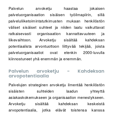
Palvelun arvoketju haastaa jokaisen
palveluorganisaation sisäisen työilmapiirin, sillä
palveluliiketoimintatutkimusten mukaan henkilöstön
väliset sisäiset suhteet ja niiden laatu vaikuttavat
ratkaisevasti organisaation kannattavuuteen ja
liikevaihtoon. Arvoketju sisältää kahdeksan
potentiaalista arvontuottoon liittyvää tekijää, joista
palveluorganisaatiot ovat etenkin 2000-luvulla
kiinnostuneet yhä enemmän ja enemmän.
Palvelun arvoketju - Kahdeksan
arvopotentiaalia
Palvelujen strateginen arvoketju ilmentää henkilöstön
sisäisten suhteiden laadun yhteyttä
asiakaskokemukseen ja organisaation menestykseen.
Arvoketju sisältää kahdeksan keskeistä
arvopotentiaalia, jotka elävät toistensa kanssa