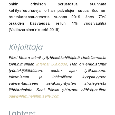
onkin erityisen perusteltua suunnata
kehitysresursseja, olihan palvelujen osuus Suomen
bruttokansantuotteesta vuonna 2019 lähes 70%
osuuden kasvaessa reilun 1% vuosivauhtia
(Valtiovarainministeriö 2019).
Kirjoittaja
Päivi Kousa toimii työyhteisökehittäjänä Uudellamaalla
toiminimellään
Internal Dialogue
. Hän on erikoistunut
työntekijälähtöisen, uuden ajan työkulttuurin
tukemiseen ja inhimillisen kyvykkyyden
valmentamiseen asiakasyritysten strategisista
lähtökohdista. Saat Päiviin yhteyden sähköpostitse
paivi@ihminenihmiselle.com
Lähteet