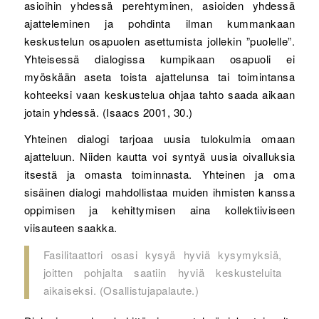
asioihin yhdessä perehtyminen, asioiden yhdessä
ajatteleminen ja pohdinta ilman kummankaan
keskustelun osapuolen asettumista jollekin ”puolelle”.
Yhteisessä dialogissa kumpikaan osapuoli ei
myöskään aseta toista ajattelunsa tai toimintansa
kohteeksi vaan keskustelua ohjaa tahto saada aikaan
jotain yhdessä. (Isaacs 2001, 30.)
Yhteinen dialogi tarjoaa uusia tulokulmia omaan
ajatteluun. Niiden kautta voi syntyä uusia oivalluksia
itsestä ja omasta toiminnasta. Yhteinen ja oma
sisäinen dialogi mahdollistaa muiden ihmisten kanssa
oppimisen ja kehittymisen aina kollektiiviseen
viisauteen saakka.
Fasilitaattori osasi kysyä hyviä kysymyksiä,
joitten pohjalta saatiin hyviä keskusteluita
aikaiseksi. (Osallistujapalaute.)