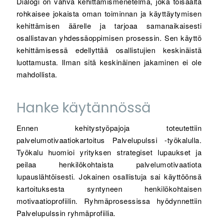
Dialogi on vahva kehittämismenetelmä, joka toisaalta
rohkaisee jokaista oman toiminnan ja käyttäytymisen
kehittämisen äärelle ja tarjoaa samanaikaisesti
osallistavan yhdessäoppimisen prosessin. Sen käyttö
kehittämisessä edellyttää osallistujien keskinäistä
luottamusta. Ilman sitä keskinäinen jakaminen ei ole
mahdollista.
Hanke käytännössä
Ennen kehitystyöpajoja toteutettiin
palvelumotivaatiokartoitus Palvelupulssi -työkalulla.
Työkalu huomioi yrityksen strategiset lupaukset ja
peilaa henkilökohtaista palvelumotivaatiota
lupauslähtöisesti. Jokainen osallistuja sai käyttöönsä
kartoituksesta syntyneen henkilökohtaisen
motivaatioprofiilin. Ryhmäprosessissa hyödynnettiin
Palvelupulssin ryhmäprofiilia.