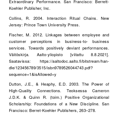
Extraordinary Performance. San Francisco: Berrett-
Koehler Publisher, Inc.
Collins, R. 2004. Interaction Ritual Chains. New
Jersey: Prince Town University Press.
Fischer, M. 2012. Linkages between employee and
customer perceptions in business-to- business
services. Towards positively deviant performances.
Väitöskirja. Aalto-yliopisto [viitattu 8.8.2021].
Saatavissa: https://aaltodoc.aalto.fi/bitstream/han-
dle/123456789/3515/isbn9789526044743.pdf?
sequence=1&isAllowed=y
Dutton, J.E., & Heaphy, E.D. 2003. The Power of
High-Quality Connections. Teoksessa Cameron
J.D.K. & Quinn R. (toim.) Positive Organizational
Scholarship: Foundations of a New Discipline. San
Francisco: Berret-Koehler Publishers, 263–278.