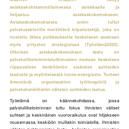
asiakaskohtaamistilanteessa asiakkaalle ja
heijastuu asiakaskokemukseen.
Asiakaskokemuksesta onkin tullut
palvelusektorilla merkittävä kilpailutekijä, joka on
nostettu lähes poikkeuksetta keskeiseen asemaan
myös yritysten strategioissa (
Työelämä2020)
.
Ulkoisen asiakaskokemuksen laatu on
palveluliiketoimintatutkimusten mukaan keskeisen
riippuvainen
henkilöstön sisäisten suhteiden
laadusta ja myönteisestä tunne-energiasta. Tunteet
ilmentävät organisaation työilmapiiriä ja
palveluhenkilöstön välisten suhteiden laatua.
Työelämä on käännekohdassa, jossa
palveluliiketoiminnan tuttu fokus ihmisten väliset
suhteet ja keskinäinen vuorovaikutus ovat hiljakseen
nousemassa keskiöön muillakin toimialoilla. Ihmisten