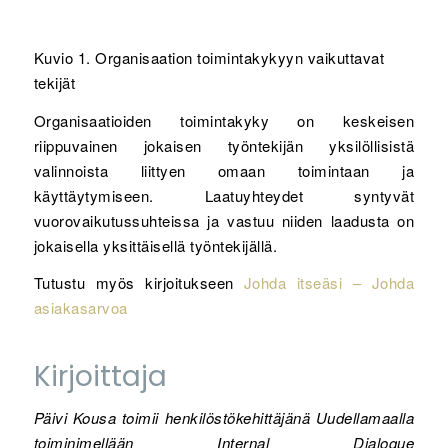
Kuvio 1. Organisaation toimintakykyyn vaikuttavat
tekijät
Organisaatioiden toimintakyky on keskeisen
riippuvainen jokaisen työntekijän yksilöllisistä
valinnoista liittyen omaan toimintaan ja
käyttäytymiseen. Laatuyhteydet syntyvät
vuorovaikutussuhteissa ja vastuu niiden laadusta on
jokaisella yksittäisellä työntekijällä.
Tutustu myös kirjoitukseen
Johda itseäsi – Johda
asiakasarvoa
Kirjoittaja
Päivi Kousa toimii henkilöstökehittäjänä Uudellamaalla
toiminimellään Internal Dialogue