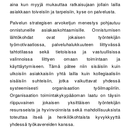
aina kun myyjä mukauttaa ratkaisujaan jollain lailla
asiakkaan toiveisiin ja tarpeisiin, kyse on palvelusta.
Palvelun strategisen arvoketjun menestys pohjautuu
onnistuneille asiakaskohtaamisille. Onnistumisen
lähtökohdat ovat jokaisen työntekijän
työmotivaatiossa, palveluhalukkuuteen liittyvässä
tahtotilassa sekä tietoisissa ja vastuullisissa
valinnoissa liittyen omaan toimintaan ja
käyttäytymiseen. Tämä pätee niin sisäisiin kuin
ulkoisiin asiakkaisiin yhtä lailla kuin kollegiaalisiin
sisäisiin suhteisiin, jotka vaikuttavat yhdessä
systeemisesti organisaation työilmapiiriin.
Organisaation toimintakykypääoman laatu on täysin
riippuvainen jokaisen yksittäisen työntekijän
resursseista ja hyvinvoinnista sekä mahdollisuuksista
toteuttaa itseä ja henkilökohtaista kyvykkyyttä
yhdessä työkavereiden kanssa.