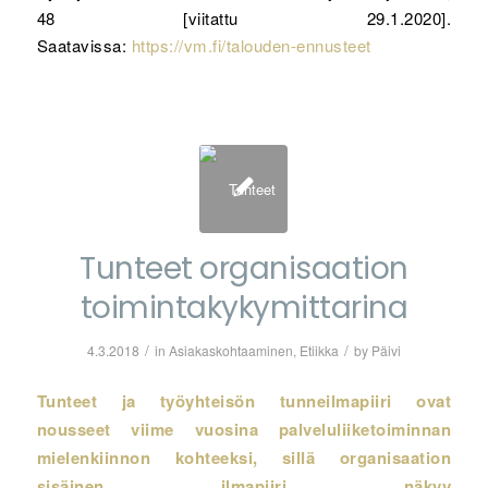
48 [viitattu 29.1.2020].
Saatavissa:
https://vm.fi/talouden-ennusteet
Tunteet organisaation
toimintakykymittarina
/
/
4.3.2018
in
Asiakaskohtaaminen
,
Etiikka
by
Päivi
Tunteet ja työyhteisön tunneilmapiiri ovat
nousseet viime vuosina palveluliiketoiminnan
mielenkiinnon kohteeksi, sillä organisaation
sisäinen ilmapiiri näkyy