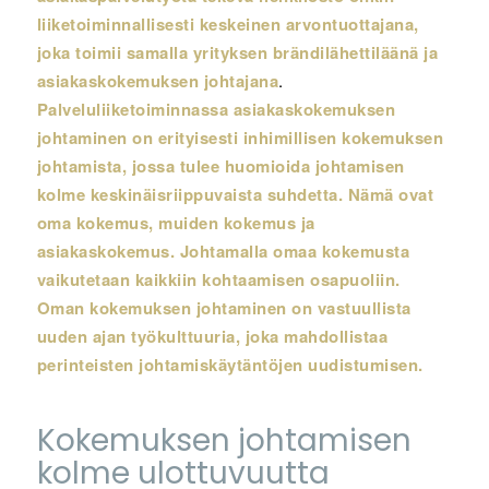
liiketoiminnallisesti keskeinen arvontuottajana,
joka toimii samalla yrityksen brändilähettiläänä ja
asiakaskokemuksen johtajana
.
Palveluliiketoiminnassa asiakaskokemuksen
johtaminen on erityisesti inhimillisen kokemuksen
johtamista, jossa tulee huomioida johtamisen
kolme keskinäisriippuvaista suhdetta. Nämä ovat
oma kokemus, muiden kokemus ja
asiakaskokemus. Johtamalla omaa kokemusta
vaikutetaan kaikkiin kohtaamisen osapuoliin.
Oman kokemuksen johtaminen on vastuullista
uuden ajan työkulttuuria, joka mahdollistaa
perinteisten johtamiskäytäntöjen uudistumisen.
Kokemuksen johtamisen
kolme ulottuvuutta