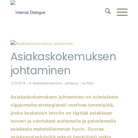
Asiakaskokemuksen
johtaminen
/
/
12.8.2019
in
Asiakaskohtaaminen
,
Johtajuus
by
Päivi
Asiakaskokemuksen johtaminen on toimialasta
riippumatta strategisesti vaativaa tunnetyötä,
jonka keskeinen tavoite on täyttää asiakkaan
toiveet ja odotukset auttamalla ja palvelemalla
asiakasta mahdollisimman hyvin. Suoraa
asiakaspalvelutyötä tekevä henkilöstö onkin