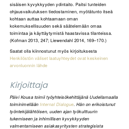
sisäisen kyvykkyyden ydintaito. Paitsi tunteiden
ohjausvaikutuksen tiedostaminen, myötätunto itseä
kohtaan auttaa kohtaamaan oman
kokemuksellisuuden sekä säätelemään omaa
toimintaa ja käyttäytymistä haastavissa tilanteissa.
(Kofman 2013, 247; Liewendahl 2014, 169–170.)
Saatat olla kiinnostunut myös kirjoituksesta
Henkilöstön väliset laatuyhteydet ovat keskeinen
arvonluonnin lähde
Kirjoittaja
Päivi Kousa toimii työyhteisökehittäjänä Uudellamaalla
toiminimellään
Internal Dialogue
. Hän on erikoistunut
työntekijälähtöisen, uuden ajan työkulttuurin
tukemiseen ja inhimillisen kyvykkyyden
valmentamiseen asiakasyritysten strategisista