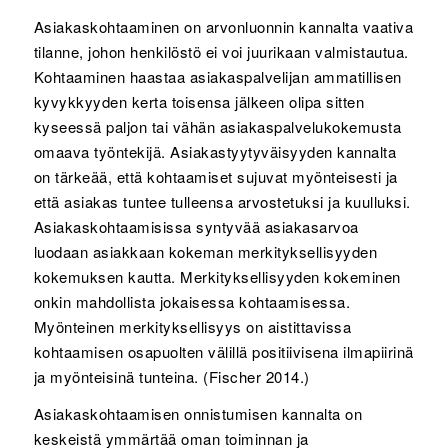
Asiakaskohtaaminen on arvonluonnin kannalta vaativa
tilanne, johon henkilöstö ei voi juurikaan valmistautua.
Kohtaaminen haastaa asiakaspalvelijan ammatillisen
kyvykkyyden kerta toisensa jälkeen olipa sitten
kyseessä paljon tai vähän asiakaspalvelukokemusta
omaava työntekijä. Asiakastyytyväisyyden kannalta
on tärkeää, että kohtaamiset sujuvat myönteisesti ja
että asiakas tuntee tulleensa arvostetuksi ja kuulluksi.
Asiakaskohtaamisissa syntyvää asiakasarvoa
luodaan asiakkaan kokeman merkityksellisyyden
kokemuksen kautta. Merkityksellisyyden kokeminen
onkin mahdollista jokaisessa kohtaamisessa.
Myönteinen merkityksellisyys on aistittavissa
kohtaamisen osapuolten välillä positiivisena ilmapiirinä
ja myönteisinä tunteina. (Fischer 2014.)
Asiakaskohtaamisen onnistumisen kannalta on
keskeistä ymmärtää oman toiminnan ja