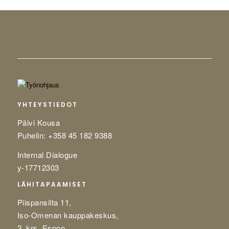
YHTEYSTIEDOT
Päivi Kousa
Puhelin: +358 45 182 9388
Internal Dialogue
y-17712303
LÄHITAPAAMISET
Piispansilta 11,
Iso-Omenan kauppakeskus,
2. krs, Espoo