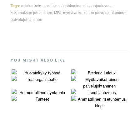
Tags:
asiakaskokemus
,
itsensä johtaminen
,
itseohjautuvuus
,
kokemuksen johtaminen
,
MPJ
,
myötävaikutteinen palvelujohtaminen
,
palvelujohtaminen
YOU MIGHT ALSO LIKE