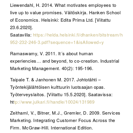
Liewendahl, H. 2014. What motivates employees to
live up to value promises. Väitöskirja. Hanken School
of Economics. Helsinki: Edita Prima Ltd. [Viitattu
23.6.2020].
Saatavilla:
https://helda.helsinki.fi/dhanken/bitstream/han
952-232-246-3.pdf?sequence=1&isAllowed=y
Ramaswamy, V. 2011. It´s about human
experiencies… and beyond, to co-creation. Industrial
Marketing Management. 40(2): 195-196.
Taipale T. & Janhonen M. 2017. Johtotähti –
Työntekijälähtöisen kulttuurin luotsaajan opas.
Työterveyslaitos. [Viitattu 15.5.2020]. Saatavissa:
ht
tp://www.julkari.fi/handle/10024/131989
Zeithaml, V., Bitner, M.J., Gremler, D. 2009. Services
Marketing. Integrating Customer Focus Across the
Firm. McGraw-Hill. International Edition.