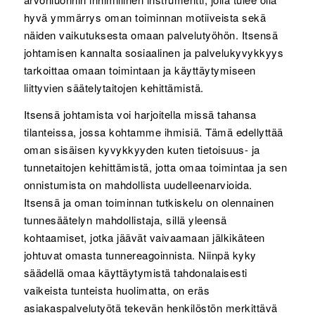
hyvä ymmärrys oman toiminnan motiiveista sekä
näiden vaikutuksesta omaan palvelutyöhön. Itsensä
johtamisen kannalta sosiaalinen ja palvelukyvykkyys
tarkoittaa omaan toimintaan ja käyttäytymiseen
liittyvien säätelytaitojen kehittämistä.
Itsensä johtamista voi harjoitella missä tahansa
tilanteissa, jossa kohtamme ihmisiä. Tämä edellyttää
oman sisäisen kyvykkyyden kuten tietoisuus- ja
tunnetaitojen kehittämistä, jotta omaa toimintaa ja sen
onnistumista on mahdollista uudelleenarvioida.
Itsensä ja oman toiminnan tutkiskelu on olennainen
tunnesäätelyn mahdollistaja, sillä yleensä
kohtaamiset, jotka jäävät vaivaamaan jälkikäteen
johtuvat omasta tunnereagoinnista. Niinpä kyky
säädellä omaa käyttäytymistä tahdonalaisesti
vaikeista tunteista huolimatta, on eräs
asiakaspalvelutyötä tekevän henkilöstön merkittävä