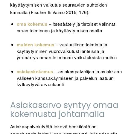
käyttäytymisen vaikutus seuraavien suhteiden
kannalta (Fischer & Vainio 2015, 176):
oma kokemus
– itsesäätely ja tietoiset valinnat
oman toiminnan ja käyttäytymisen osalta
muiden kokemus
– vastuullinen toiminta ja
käytäytyminen vuorovaikutustilanteissa ja
ymmärrys oman toiminnan vaikutuksista muihin
asiakaskokemus
– asiakaspalvelijan ja asiakkaan
väliseen kanssakäymiseen ja palvelun laatuun
kytkeytyvä arvonluonti
Asiakasarvo syntyy omaa
kokemusta johtamalla
Asiakaspalvelutyötä tekevä henkilöstö on
arvonluonnin inhimillinen instrumentti, jolla tulee olla