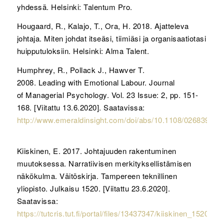
yhdessä. Helsinki: Talentum Pro.
Hougaard, R., Kalajo, T., Ora, H. 2018. Ajatteleva
johtaja. Miten johdat itseäsi, tiimiäsi ja organisaatiotasi
huipputuloksiin. Helsinki: Alma Talent.
Humphrey, R., Pollack J., Hawver T.
2008. Leading with Emotional Labour. Journal
of Managerial Psychology. Vol. 23 Issue: 2, pp. 151-
168. [Viitattu 13.6.2020]. Saatavissa:
http://www.emeraldinsight.com/doi/abs/10.1108/026839408
Kiiskinen, E. 2017. Johtajuuden rakentuminen
muutoksessa. Narratiivisen merkityksellistämisen
näkökulma. Väitöskirja. Tampereen teknillinen
yliopisto. Julkaisu 1520. [Viitattu 23.6.2020].
Saatavissa:
https://tutcris.tut.fi/portal/files/13437347/kiiskinen_1520.pdf