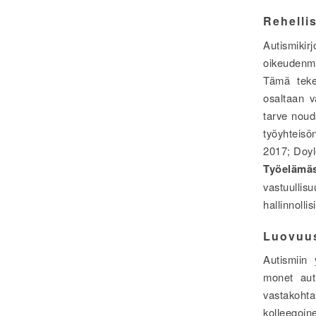
Rehelli
Autismik
oikeudenmu
Tämä tekee
osaltaan va
tarve noud
työyhteisö
2017; Doyl
Työeläm
vastuullis
hallinnolli
Luovuus
Autismiin 
monet auti
vastakoht
kolleegoin