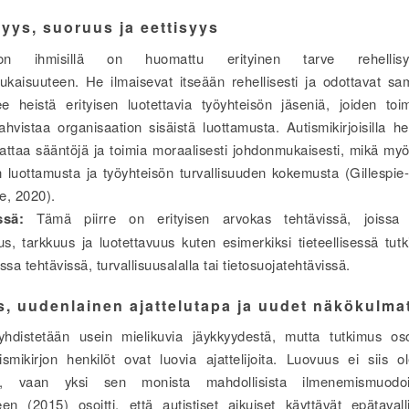
syys, suoruus ja eettisyys
irjon ihmisillä on huomattu erityinen tarve rehellis
kaisuuteen. He ilmaisevat itseään rehellisesti ja odottavat sa
 heistä erityisen luotettavia työyhteisön jäseniä, joiden to
hvistaa organisaation sisäistä luottamusta. Autismikirjoisilla he
attaa sääntöjä ja toimia moraalisesti johdonmukaisesti, mikä myös
n luottamusta ja työyhteisön turvallisuuden kokemusta (Gillespie
e, 2020).
ässä:
Tämä piirre on erityisen arvokas tehtävissä, joissa 
uus, tarkkuus ja luotettavuus kuten esimerkiksi tieteellisessä tut
sissa tehtävissä, turvallisuusalalla tai tietosuojatehtävissä.
, uudenlainen ajattelutapa ja uudet näkökulma
yhdistetään usein mielikuvia jäykkyydestä, mutta tutkimus oso
smikirjon henkilöt ovat luovia ajattelijoita. Luovuus ei siis o
a, vaan yksi sen monista mahdollisista ilmenemismuodo
een (2015) osoitti, että autistiset aikuiset käyttävät epätavall