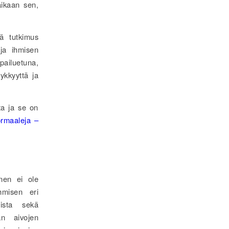
aikaan sen,
vä tutkimus
ja ihmisen
pailuetuna,
ykkyyttä ja
ta ja se on
rmaaleja –
nen ei ole
hmisen eri
oista sekä
än aivojen