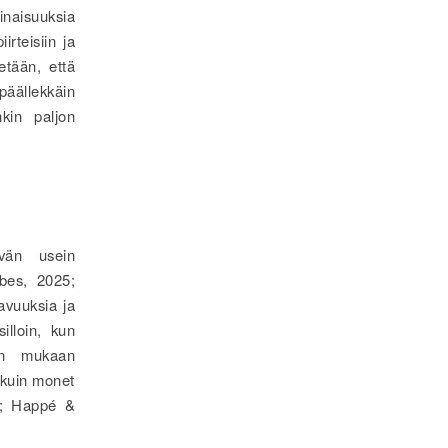
inaisuuksia
irteisiin ja
etään, että
 päällekkäin
kin paljon
yvän usein
rbes, 2025;
avuuksia ja
illoin, kun
ten mukaan
i kuin monet
22; Happé &