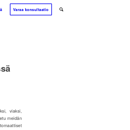
tä
Varaa konsultaatio
ssä
si, viaksi,
setu meidän
tomaattiset