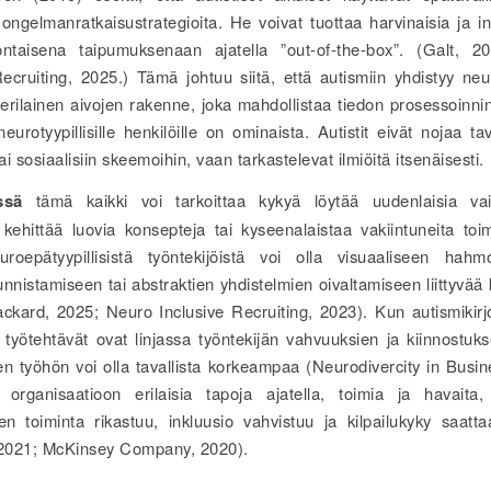
ongelmanratkaisustrategioita. He voivat tuottaa harvinaisia ja in
ontaisena taipumuksenaan ajatella ”out-of-the-box”. (Galt, 
ecruiting, 2025.) Tämä johtuu siitä, että autismiin yhdistyy neur
rilainen aivojen rakenne, joka mahdollistaa tiedon prosessoinnin 
eurotyypillisille henkilöille on ominaista. Autistit eivät nojaa t
tai sosiaalisiin skeemoihin, vaan tarkastelevat ilmiöitä itsenäisesti.
ssä
tämä kaikki voi tarkoittaa kykyä löytää uudenlaisia vaih
, kehittää luovia konsepteja tai kyseenalaistaa vakiintuneita toim
roepätyypillisistä työntekijöistä voi olla visuaaliseen hahm
nnistamiseen tai abstraktien yhdistelmien oivaltamiseen liittyvää
ckard, 2025; Neuro Inclusive Recruiting, 2023). Kun autismikirjo
n työtehtävät ovat linjassa työntekijän vahvuuksien ja kiinnostuk
en työhön voi olla tavallista korkeampaa (Neurodivercity in Busin
rganisaatioon erilaisia tapoja ajatella, toimia ja havaita,
jen toiminta rikastuu, inkluusio vahvistuu ja kilpailukyky saatt
 2021; McKinsey Company, 2020).