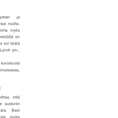
yyteen ja
maa muilta.
iminta myös
nkilöillä on
 voi lisätä
-Lynch ym.,
korostuvat
kimuksessa,
t
ittaa, että
le autismin
ista. Best
isia, mutta