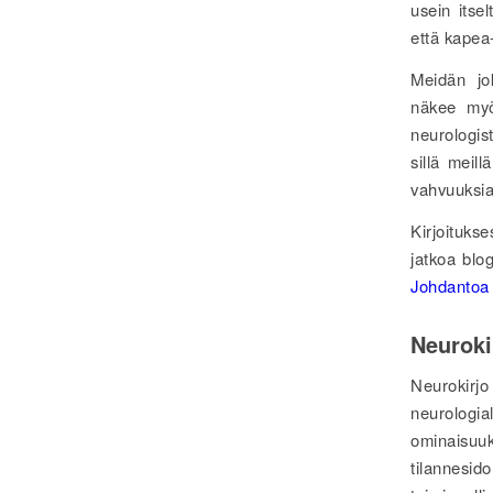
usein itse
että kapea
Meidän jok
näkee myö
neurologis
sillä meil
vahvuuksia
Kirjoituks
jatkoa blo
Johdantoa 
Neuroki
Neurokirj
neurologi
ominaisuu
tilannesi