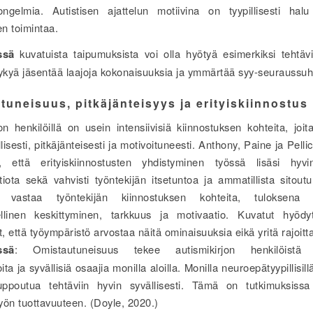
ongelmia. Autistisen ajattelun motiivina on tyypillisesti ha
en toimintaa.
ssä
kuvatuista taipumuksista voi olla hyötyä esimerkiksi tehtävi
kykyä jäsentää laajoja kokonaisuuksia ja ymmärtää syy-seuraussuht
tuneisuus, pitkäjänteisyys ja erityiskiinnostus
on henkilöillä on usein intensiivisiä kiinnostuksen kohteita, joi
llisesti, pitkäjänteisesti ja motivoituneesti. Anthony, Paine ja Pell
t, että erityiskiinnostusten yhdistyminen työssä lisäsi hyvi
tiota sekä vahvisti työntekijän itsetuntoa ja ammatillista sitout
ä vastaa työntekijän kiinnostuksen kohteita, tuloksen
llinen keskittyminen, tarkkuus ja motivaatio. Kuvatut hyödy
t, että työympäristö arvostaa näitä ominaisuuksia eikä yritä rajoitta
ssä
: Omistautuneisuus tekee autismikirjon henkilöistä 
ita ja syvällisiä osaajia monilla aloilla. Monilla neuroepätyypillisill
ppoutua tehtäviin hyvin syvällisesti. Tämä on tutkimuksissa 
yön tuottavuuteen. (Doyle, 2020.)