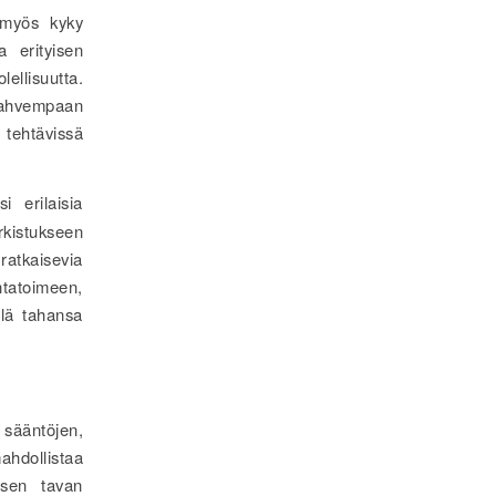
t myös kyky
a erityisen
ellisuutta.
vahvempaan
 tehtävissä
 erilaisia
arkistukseen
 ratkaisevia
ntatoimeen,
illä tahansa
 sääntöjen,
hdollistaa
lisen tavan