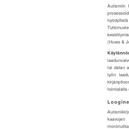
Autismiin 
prosessoid
hyödyllist
Tutkimust
keskittymi
(Huws & Jo
Käytännö
laadunvalvo
tai datan a
työn laadu
kirjanpitoo
toimialall
Loogine
Autismikir
kaavojen 
monimutkai