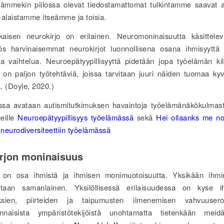
ltämmekin piilossa olevat tiedostamattomat tulkintamme saavat 
-alaistamme itseämme ja toisia.
aisen neurokirjo on erilainen. Neuromoninaisuutta käsittele
s harvinaisemmat neurokirjot luonnollisena osana ihmisyyttä 
ta vaihtelua. Neuroepätyypillisyyttä pidetään jopa työelämän kil
lä on paljon työtehtäviä, joissa tarvitaan juuri näiden tuomaa kyv
. (Doyle, 2020.)
essa avataan autismitutkimuksen havaintoja työelämänäkökulmas
geille
Neuroepätyypillisyys työelämässä
sekä
Hei ollaanks me no
neurodiversiteettiin työelämässä
rjon moninaisuus
o on osa ihmistä ja ihmisen monimuotoisuutta. Yksikään ihmi
altaan samanlainen. Yksilöllisessä erilaisuudessa on kyse i
ksien, piirteiden ja taipumusten ilmenemisen vahvuuser
donnaisista ympäristötekijöistä unohtamatta tietenkään meid