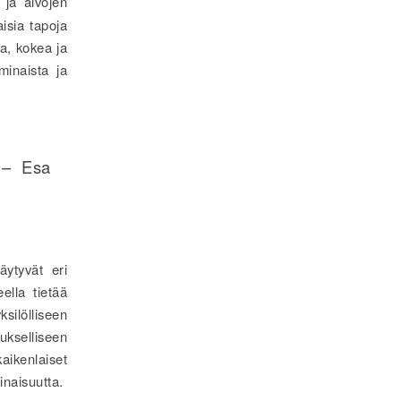
 ja aivojen
aisia tapoja
ea, kokea ja
minaista ja
 – Esa
äytyvät eri
ella tietää
ksilölliseen
ukselliseen
aikenlaiset
inaisuutta.