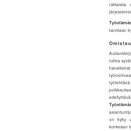
ratkaista 
järjestelmi
Työelämä
tarvitaan 
Omistau
Autismikirj
tutkia syvä
havaitsiva
työmotivaa
työtehtäv
poikkeukse
edellyttävä
Työelämä
asiantuntijo
on kyky u
korkeaan t