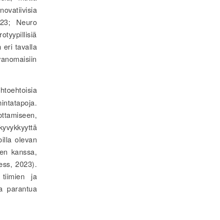
novatiivisia
2023; Neuro
otyypillisiä
eri tavalla
avanomaisiin
toehtoisia
intatapoja.
ottamiseen,
 kyvykkyyttä
illa olevan
sen kanssa,
ess, 2023).
 tiimien ja
aa parantua