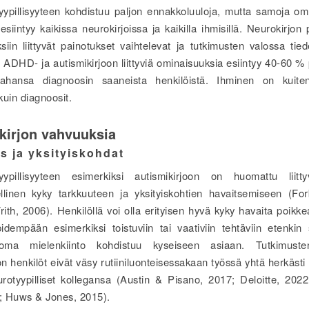
ypillisyyteen kohdistuu paljon ennakkoluuloja, mutta samoja om
ä esiintyy kaikissa neurokirjoissa ja kaikilla ihmisillä. Neurokirjon pi
siin liittyvät painotukset vaihtelevat ja tutkimusten valossa tied
 ADHD- ja autismikirjoon liittyviä ominaisuuksia esiintyy 40-60 %
hansa diagnoosin saaneista henkilöistä. Ihminen on kuiten
in diagnoosit.
kirjon vahvuuksia
s ja yksityiskohdat
yypillisyyteen esimerkiksi autismikirjoon on huomattu liitt
llinen kyky tarkkuuteen ja yksityiskohtien havaitsemiseen (Fo
ith, 2006). Henkilöllä voi olla erityisen hyvä kyky havaita poikke
pidempään esimerkiksi toistuviin tai vaativiin tehtäviin etenkin s
oma mielenkiinto kohdistuu kyseiseen asiaan. Tutkimus
on henkilöt eivät väsy rutiiniluonteisessakaan työssä yhtä herkäst
rotyypilliset kollegansa (Austin & Pisano, 2017; Deloitte, 20
6; Huws & Jones, 2015).