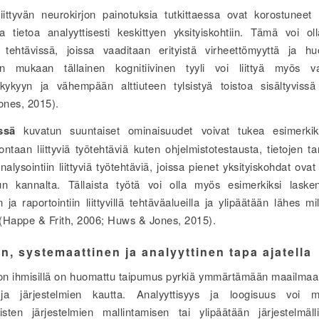
liittyvän neurokirjon painotuksia tutkittaessa ovat korostunee
a tietoa analyyttisesti keskittyen yksityiskohtiin. Tämä voi oll
ä tehtävissä, joissa vaaditaan erityistä virheettömyyttä ja huol
en mukaan tällainen kognitiivinen tyyli voi liittyä myös 
skykyyn ja vähempään alttiuteen tylsistyä toistoa sisältyvissä
nes, 2015).
ssä
kuvatun suuntaiset ominaisuudet voivat tukea esimerkiksi
ntaan liittyviä työtehtäviä kuten ohjelmistotestausta, tietojen t
nalysointiin liittyviä työtehtäviä, joissa pienet yksityiskohdat ovat
n kannalta. Tällaista työtä voi olla myös esimerkiksi laske
n ja raportointiin liittyvillä tehtäväalueilla ja ylipäätään lähes m
a (Happe & Frith, 2006; Huws & Jones, 2015).
n, systemaattinen ja analyyttinen tapa ajatella
jon ihmisillä on huomattu taipumus pyrkiä ymmärtämään maailmaa
ja järjestelmien kautta. Analyyttisyys ja loogisuus voi ma
sten järjestelmien mallintamisen tai ylipäätään järjestelmäl