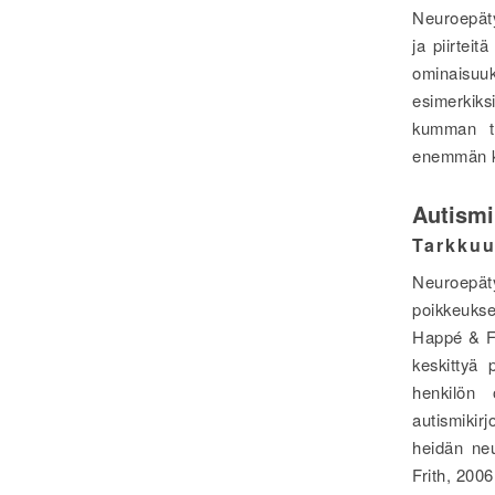
Neuroepäty
ja piirteit
ominaisuuk
esimerkiksi
kumman ta
enemmän ku
Autismi
Tarkkuu
Neuroepät
poikkeukse
Happé & Fr
keskittyä 
henkilön 
autismikirj
heidän neu
Frith, 200