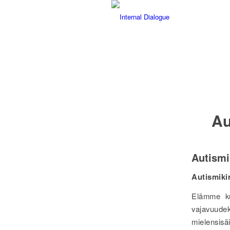
Au
Autismi
Autismiki
Elämme kul
vajavuudek
mielensisä