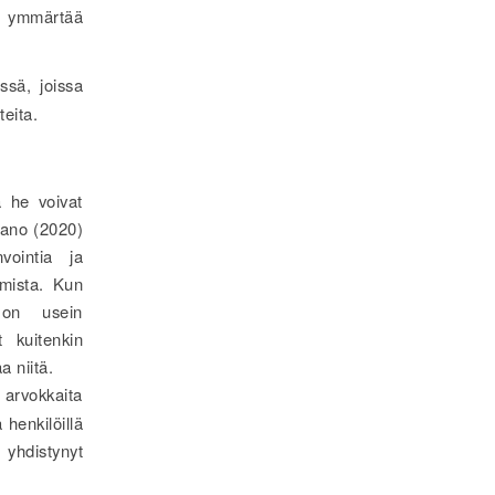
lu ymmärtää
ssä, joissa
eita.
ta he voivat
icano (2020)
nvointia ja
umista. Kun
a on usein
t kuitenkin
a niitä.
arvokkaita
ä henkilöillä
yhdistynyt