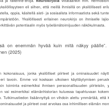
isia ja rakenne-eroja.
N
eurok
irjolla
viitataankin mm. hermoston
ksilöllisyyteen eli siihen, että meillä ihmisillä on yksilöllisesti eril
atella, oppia, käsitellä aisti- ja sosiaalista informaatiota sekä tunt
mpäristöön. Yksilöllisesti erilainen neurokirjo on ihmiselle lajio
erkittävän potentiaalin myös työelämätoimijuuden näkökulmasta.
ssä on enemmän hyvää kuin mitä näkyy päälle”.
nen (2025)
 kokonaisuus, jonka yksilölliset piirteet ja ominaisuudet näytt
a eri tavoin. Emme voi koskaan ulkoisen käyttäytymisen peruste
okin toiminta esimerkiksi ihmisen persoonallisuuden piirteisiin, y
on vai esimerkiksi elämänhistorian kuluessa tapahtuvaan kokem
. Tutkimustiedon lisäännyttyä on vihdoin alettu ymmärtää, että k
t ominaisuudet ja piirteet ovat arvokas osa inhimillisen elämän mon