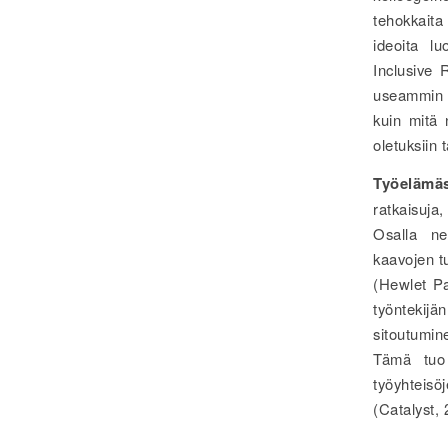
tehokkaita 
ideoita lu
Inclusive R
useammin e
kuin mitä n
oletuksiin 
Työelämä
ratkaisuja
Osalla neu
kaavojen tu
(Hewlet Pa
työntekijä
sitoutumin
Tämä tuo o
työyhteisö
(Catalyst,