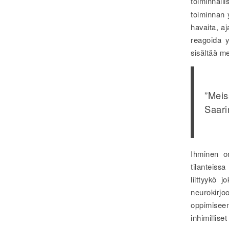
toiminnall
toiminnan y
havaita, aj
reagoida y
sisältää m
”Mei
Saari
Ihminen on
tilanteiss
liittyykö j
neurokirjo
oppimiseen
inhimillise