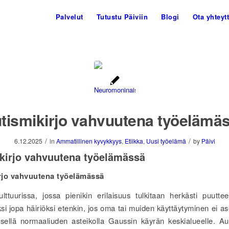
Palvelut
Tutustu Päiviin
Blogi
Ota yhteyt
tismikirjo vahvuutena työelämä
/
/
6.12.2025
in
Ammatillinen kyvykkyys
,
Etiikka
,
Uusi työelämä
by
Päivi
kirjo vahvuutena työelämässä
rjo vahvuutena työelämässä
ttuurissa, jossa pienikin erilaisuus tulkitaan herkästi puutteek
si jopa häiriöksi etenkin, jos oma tai muiden käyttäytyminen ei a
isellä normaaliuden asteikolla Gaussin käyrän keskialueelle. Au