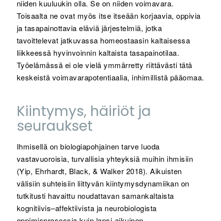
niiden kuuluukin olla. Se on niiden voimavara.
Toisaalta ne ovat myös itse itseään korjaavia, oppivia
ja tasapainottavia eläviä järjestelmiä, jotka
tavoittelevat jatkuvassa homeostaasin kaltaisessa
liikkeessä hyvinvoinnin kaltaista tasapainotilaa.
Työelämässä ei ole vielä ymmärretty riittävästi tätä
keskeistä voimavarapotentiaalia, inhimillistä pääomaa.
Kiintymys, häiriöt ja
seuraukset
Ihmisellä on biologiapohjainen tarve luoda
vastavuoroisia, turvallisia yhteyksiä muihin ihmisiin
(Yip, Ehrhardt, Black, & Walker 2018). Aikuisten
välisiin suhteisiin liittyvän kiintymysdynamiikan on
tutkitusti havaittu noudattavan samankaltaista
kognitiivis–affektiivista ja neurobiologista
oppimisprosessia kuin lapsi-aikuinen –