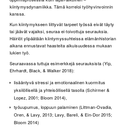
kiintymysdynamiikka. Tämä korreloi työhyvinvoinnin
kanssa.
Kun kiintymykseen liittyvät tarpeet työssä eivät täyty
tai jäävät vajaiksi, seuraa ei-toivottuja seurauksia.
Häiriöt ylipäätään kiintymyssuhteissa elämänhistorian
aikana ennustavat haasteita aikuisuudessa mukaan
lukien työ.
Seuraavassa tuttuja esimerkkejä seurauksista (Yip,
Ehrhardt, Black, & Walker 2018):
lisääntyvä stressi ja emotionaalinen kuormitus
yksilöllisellä ja yhteisöllisellä tasolla (Schirmer &
Lopez, 2001; Bloom 2014),
työuupumus, loppuun palaminen (Littman‐Ovadia,
Oren, & Lavy, 2013; Lavy, Bareli, & Ein‐Dor 2015;
Bloom 2014)