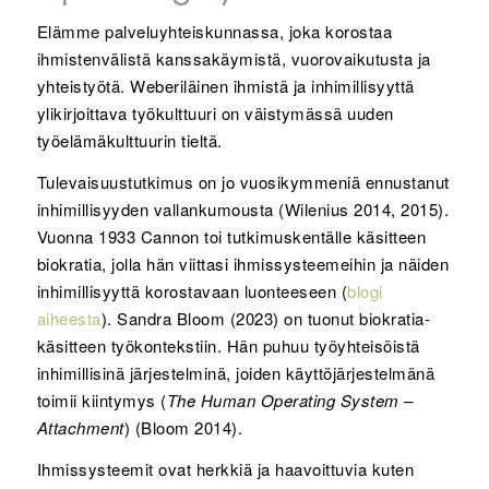
Elämme palveluyhteiskunnassa, joka korostaa
ihmistenvälistä kanssakäymistä, vuorovaikutusta ja
yhteistyötä. Weberiläinen ihmistä ja inhimillisyyttä
ylikirjoittava työkulttuuri on väistymässä uuden
työelämäkulttuurin tieltä.
Tulevaisuustutkimus on jo vuosikymmeniä ennustanut
inhimillisyyden vallankumousta (Wilenius 2014, 2015).
Vuonna 1933 Cannon toi tutkimuskentälle käsitteen
biokratia, jolla hän viittasi ihmissysteemeihin ja näiden
inhimillisyyttä korostavaan luonteeseen (
blogi
aiheesta
). Sandra Bloom (2023) on tuonut biokratia-
käsitteen työkontekstiin. Hän puhuu työyhteisöistä
inhimillisinä järjestelminä, joiden käyttöjärjestelmänä
toimii kiintymys (
The Human Operating System –
Attachment
) (Bloom 2014).
Ihmissysteemit ovat herkkiä ja haavoittuvia kuten