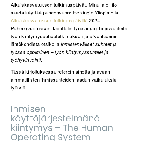
Aikuiskasvatuksen tutkimuspäivät. Minulla oli ilo
saada käyttää puheenvuoro Helsingin Yliopistolla
Aikuiskasvatuksen tutkimuspäivillä
2024.
Puheenvuorossani käsittelin työelämän ihmissuhteita
työn kiintymyssuhdetutkimuksen ja arvonluonnin
lähtökohdista otsikolla
Ihmistenväliset suhteet ja
työssä oppiminen – työn kiintymyssuhteet ja
työhyvinvointi.
Tässä kirjoituksessa referoin aihetta ja avaan
ammatillisten ihmissuhteiden laadun vaikutuksia
työssä.
Ihmisen
käyttöjärjestelmänä
kiintymys – The Human
Operating System