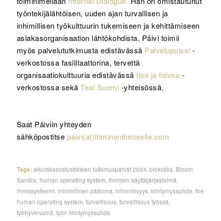
toiminimellään
Internal Dialogue.
Hän on omistautunut
työntekijälähtöisen, uuden ajan turvallisen ja
inhimillisen työkulttuurin tukemiseen ja kehittämiseen
asiakasorganisaation lähtökohdista. Päivi toimii
myös palvelututkimusta edistävässä
Palvelupulssi
-
verkostossa fasilitaattorina, tervettä
organisaatiokulttuuria edistävässä
Iloa ja toivoa
-
verkostossa sekä
Teal Suomi
-yhteisössä.
Saat Päiviin yhteyden
sähköpostitse
paivi(at)ihminenihmiselle.com
Tags:
aikuiskasvatustieteen tutkimuspäivät 2024
,
biokratia
,
Bloom
Sandra
,
human operating system
,
ihmisen käyttäjärjestelmä
,
ihmissysteemi
,
inhimillinen pääoma
,
inhimillisyys
,
kiintymyssuhde
,
the
human operating system
,
turvallisuus
,
turvallisuus työssä
,
työhyvinvointi
,
työn kiintymyssuhde