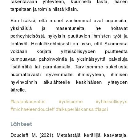
rakentavaan yhteyteen, kuunnella lasta, hänen
tarpeitaan ja toimia niistä käsin.
Sen lisäksi, että monet vanhemmat ovat uupuneita,
yksinäisiä ja masentuneita, he hoitavat
perheyhteisöstä nykyisin puuttuvien ihmisten työt ja
tehtävät. Henkilökohtaisesti en usko, että Suomessa
voidaan korjata yhteisöllisyyden puutteesta
kumpuavaa pahoinvointia ja yksinäisyyttä palveluja
lisäämällä tai parantamalla. Tarvitsemme sukellusta
huomattavasti syvemmälle ihmisyyteen, ihmisen
hyvinvoinnin alkulähteelle keskinäisen yhteyden
äärelle.
#lastenkasvatus
#ydinperhe
#yhteisöllisyys
#michaeleendoucleff
#alkuperäiskansa
#lapsi
Lähteet
Doucleff, M. (2021). Metsästäjä, keräilijä, kasvattaja.