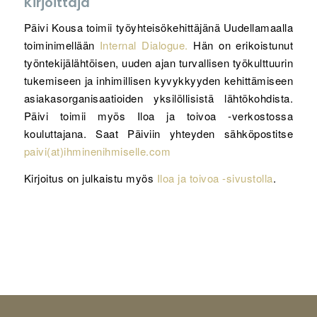
Kirjoittaja
Päivi Kousa toimii työyhteisökehittäjänä Uudellamaalla
toiminimellään
Internal Dialogue.
Hän on erikoistunut
työntekijälähtöisen, uuden ajan turvallisen työkulttuurin
tukemiseen ja inhimillisen kyvykkyyden kehittämiseen
asiakasorganisaatioiden yksilöllisistä lähtökohdista.
Päivi toimii myös Iloa ja toivoa -verkostossa
kouluttajana. Saat Päiviin yhteyden sähköpostitse
paivi(at)ihminenihmiselle.com
Kirjoitus on julkaistu myös
Iloa ja toivoa -sivustolla
.