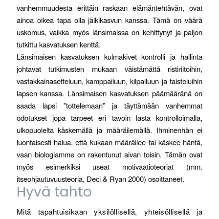
vanhemmuudesta erittäin raskaan elämäntehtävän, ovat
ainoa oikea tapa olla jälkikasvun kanssa. Tämä on väärä
uskomus, vaikka myös länsimaissa on kehittynyt ja paljon
tutkittu kasvatuksen kenttä.
Länsimaisen kasvatuksen kulmakivet kontrolli ja hallinta
johtavat tutkimusten mukaan väistämättä ristiriitoihin,
vastakkainasetteluun, kamppailuun, kilpailuun ja taisteluihin
lapsen kanssa. Länsimaisen kasvatuksen päämääränä on
saada lapsi ”tottelemaan” ja täyttämään vanhemmat
odotukset jopa tarpeet eri tavoin lasta kontrolloimalla,
ulkopuolelta käskemällä ja määräilemällä. Ihminenhän ei
luontaisesti halua, että kukaan määräilee tai käskee häntä,
vaan biologiamme on rakentunut aivan toisin. Tämän ovat
myös esimerkiksi useat motivaatioteoriat (mm.
itseohjautuvuusteoria, Deci & Ryan 2000) osoittaneet.
Hyvä tahto
Mitä tapahtuisikaan yksilöllisellä, yhteisöllisellä ja