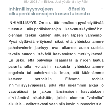
/
/
15.4.2023
in
Etiikka
,
Uusi työelämä
by
Päivi
Inhimillisyysvajeen äärellä –
alkuperäiskansojen kasvatuksesta
INHIMILLISYYS. On ollut äärimmäisen pysähdyttävää
tutustua alkuperäiskansojen kasvatuskäytäntöihin,
olenhan itsekin kahden aikuisen lapsen vanhempi.
Pysähdyttävää erityisesti siksi, että yhteiskuntamme
pahoinvoinnin juurisyyt ovat alkaneet aueta uudella
tavalla saaden lisäväriä kasvatuksen merkityksestä.
En usko, että palveluja lisäämällä ja niiden laatua
parantamalla voitaisiin ratkaista yhteiskuntamme
ongelmia tai pahoinvointia ilman, että käännämme
katseen perheisiin. Elämme todella
inhimillisyysvajeessa, joka yhä useammin alkaa jo
vauvaiässä ja jatkuu länsimaisen kasvatuksen
siivittämänä aikuisikään, jolloin olemme ”valmiita”
aikuisia – valitettavasti vaan niin kovin huonovointisia.