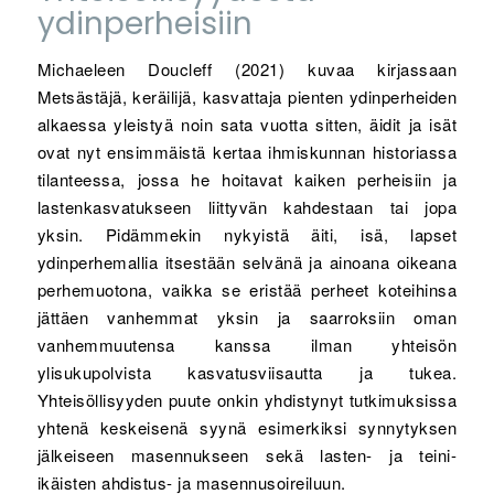
ydinperheisiin
Michaeleen Doucleff (2021) kuvaa kirjassaan
Metsästäjä, keräilijä, kasvattaja pienten ydinperheiden
alkaessa yleistyä noin sata vuotta sitten, äidit ja isät
ovat nyt ensimmäistä kertaa ihmiskunnan historiassa
tilanteessa, jossa he hoitavat kaiken perheisiin ja
lastenkasvatukseen liittyvän kahdestaan tai jopa
yksin. Pidämmekin nykyistä äiti, isä, lapset
ydinperhemallia itsestään selvänä ja ainoana oikeana
perhemuotona, vaikka se eristää perheet koteihinsa
jättäen vanhemmat yksin ja saarroksiin oman
vanhemmuutensa kanssa ilman yhteisön
ylisukupolvista kasvatusviisautta ja tukea.
Yhteisöllisyyden puute onkin yhdistynyt tutkimuksissa
yhtenä keskeisenä syynä esimerkiksi synnytyksen
jälkeiseen masennukseen sekä lasten- ja teini-
ikäisten ahdistus- ja masennusoireiluun.