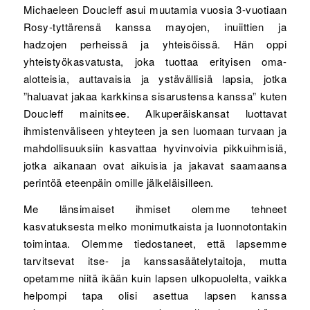
Michaeleen Doucleff asui muutamia vuosia 3-vuotiaan
Rosy-tyttärensä kanssa mayojen, inuiittien ja
hadzojen perheissä ja yhteisöissä. Hän oppi
yhteistyökasvatusta, joka tuottaa erityisen oma-
alotteisia, auttavaisia ja ystävällisiä lapsia, jotka
”haluavat jakaa karkkinsa sisarustensa kanssa” kuten
Doucleff mainitsee. Alkuperäiskansat luottavat
ihmistenväliseen yhteyteen ja sen luomaan turvaan ja
mahdollisuuksiin kasvattaa hyvinvoivia pikkuihmisiä,
jotka aikanaan ovat aikuisia ja jakavat saamaansa
perintöä eteenpäin omille jälkeläisilleen.
Me länsimaiset ihmiset olemme tehneet
kasvatuksesta melko monimutkaista ja luonnotontakin
toimintaa. Olemme tiedostaneet, että lapsemme
tarvitsevat itse- ja kanssasäätelytaitoja, mutta
opetamme niitä ikään kuin lapsen ulkopuolelta, vaikka
helpompi tapa olisi asettua lapsen kanssa