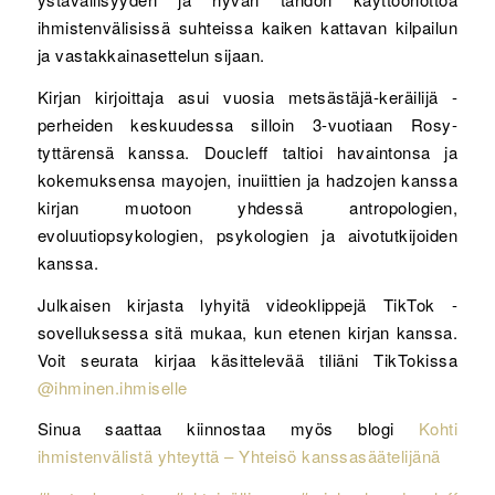
ihmistenvälisissä suhteissa kaiken kattavan kilpailun
ja vastakkainasettelun sijaan.
Kirjan kirjoittaja asui vuosia metsästäjä-keräilijä -
perheiden keskuudessa silloin 3-vuotiaan Rosy-
tyttärensä kanssa. Doucleff taltioi havaintonsa ja
kokemuksensa mayojen, inuiittien ja hadzojen kanssa
kirjan muotoon yhdessä antropologien,
evoluutiopsykologien, psykologien ja aivotutkijoiden
kanssa.
Julkaisen kirjasta lyhyitä videoklippejä TikTok -
sovelluksessa sitä mukaa, kun etenen kirjan kanssa.
Voit seurata kirjaa käsittelevää tiliäni TikTokissa
@ihminen.ihmiselle
Sinua saattaa kiinnostaa myös blogi
Kohti
ihmistenvälistä yhteyttä – Yhteisö kanssasäätelijänä