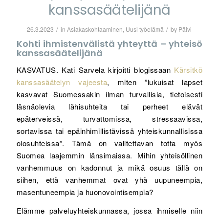
kanssasäätelijänä
/
/
26.3.2023
in
Asiakaskohtaaminen
,
Uusi työelämä
by
Päivi
Kohti ihmistenvälistä yhteyttä – yhteisö
kanssasäätelijänä
KASVATUS. Kati Sarvela kirjoitti blogissaan
Kärsitkö
kanssasäätelyn vajeesta
, miten ”lukuisat lapset
kasvavat Suomessakin ilman turvallisia, tietoisesti
läsnäolevia lähisuhteita tai perheet elävät
epäterveissä, turvattomissa, stressaavissa,
sortavissa tai epäinhimillistävissä yhteiskunnallisissa
olosuhteissa”. Tämä on valitettavan totta myös
Suomea laajemmin länsimaissa. Mihin yhteisöllinen
vanhemmuus on kadonnut ja mikä osuus tällä on
siihen, että vanhemmat ovat yhä uupuneempia,
masentuneempia ja huonovointisempia?
Elämme palveluyhteiskunnassa, jossa ihmiselle niin