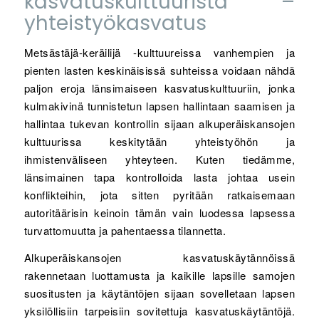
kasvatuskulttuurista –
yhteistyökasvatus
Metsästäjä-keräilijä -kulttuureissa vanhempien ja
pienten lasten keskinäisissä suhteissa voidaan nähdä
paljon eroja länsimaiseen kasvatuskulttuuriin, jonka
kulmakivinä tunnistetun lapsen hallintaan saamisen ja
hallintaa tukevan kontrollin sijaan alkuperäiskansojen
kulttuurissa keskitytään yhteistyöhön ja
ihmistenväliseen yhteyteen. Kuten tiedämme,
länsimainen tapa kontrolloida lasta johtaa usein
konflikteihin, jota sitten pyritään ratkaisemaan
autoritäärisin keinoin tämän vain luodessa lapsessa
turvattomuutta ja pahentaessa tilannetta.
Alkuperäiskansojen kasvatuskäytännöissä
rakennetaan luottamusta ja kaikille lapsille samojen
suositusten ja käytäntöjen sijaan sovelletaan lapsen
yksilöllisiin tarpeisiin sovitettuja kasvatuskäytäntöjä.