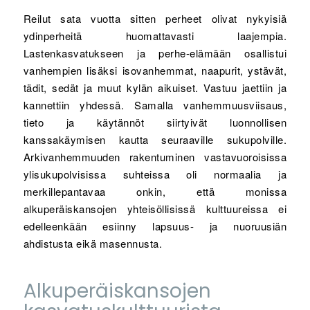
Reilut sata vuotta sitten perheet olivat nykyisiä
ydinperheitä huomattavasti laajempia.
Lastenkasvatukseen ja perhe-elämään osallistui
vanhempien lisäksi isovanhemmat, naapurit, ystävät,
tädit, sedät ja muut kylän aikuiset. Vastuu jaettiin ja
kannettiin yhdessä. Samalla vanhemmuusviisaus,
tieto ja käytännöt siirtyivät luonnollisen
kanssakäymisen kautta seuraaville sukupolville.
Arkivanhemmuuden rakentuminen vastavuoroisissa
ylisukupolvisissa suhteissa oli normaalia ja
merkillepantavaa onkin, että monissa
alkuperäiskansojen yhteisöllisissä kulttuureissa ei
edelleenkään esiinny lapsuus- ja nuoruusiän
ahdistusta eikä masennusta.
Alkuperäiskansojen