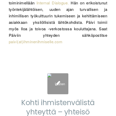
toiminimellään
Internal Dialogue.
Hän on erikoistunut
työntekijälähtöisen, uuden ajan turvallisen ja
inhimillisen työkulttuurin tukemiseen ja kehittämiseen
asiakkaan yksilöllisistä lähtökohdista. Päivi toimii
myös Iloa ja toivoa -verkostossa kouluttajana. Saat
Päiviin yhteyden sähköpostitse
paivi(at)ihminenihmiselle.com
Kohti ihmistenvälistä
yhteyttä – yhteisö