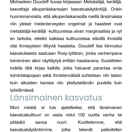
Michaeleen Doucleff kuvaa kirjassaan Metsästäjä, keräilijä,
kasvattaja alkuperäiskansojen kasvatuskäytäntöjä. Onkin
huomionarvoista, että alkuperäiskansoilla meillä länsimaissa
niin yleiset mielenterveyden ongelmat ja haasteet ovat
metsästäjä-keräilijä -kulttuureissa aivan marginaalisia ja nyt
en tarkoita, etteikö kaikissa kulttuureissa elävillä ihmisillä
olisi ihmisyyteen liittyviä haasteita. Doucleff itse kiinnostui
kasvatuksesta saatuaan Rosy-tyttären, jonka vanhempana
toimiminen alkoi näyttäytyä erittäin haastavana. Suosittelen
todella tätä kirjaa kaikille, jotka haluavat parantaa omia
toimintatapojaan sekä ihmistenvälisiä suhteitaan niin lasten
kuin aikuisten kanssa niin yksityiselämän puolella kuin
työelämässä.
Länsimainen kasvatus
Moni meistä ei tule ajatelleeksi, että länsimainen
kasvatuskulttuuri on vasta reilut 100 vuotta vanha tai
pitäisikö sanoa nuori. Kuvittelemme, että
kasvatuskäytäntömme, jotka tekevät paikoitellen