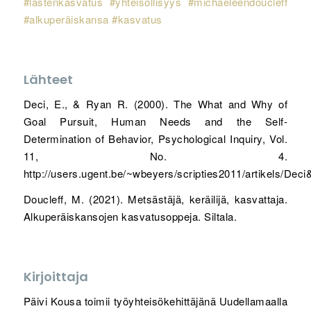
#lastenkasvatus
#yhteisöllisyys
#michaeleendoucleff
#alkuperäiskansa
#kasvatus
Lähteet
Deci, E., & Ryan R. (2000). The What and Why of
Goal Pursuit, Human Needs and the Self-
Determination of Behavior, Psychological Inquiry, Vol.
11, No. 4.
http://users.ugent.be/~wbeyers/scripties2011/artikels/Dec
Doucleff, M. (2021). Metsästäjä, keräilijä, kasvattaja.
Alkuperäiskansojen kasvatusoppeja. Siltala.
Kirjoittaja
Päivi Kousa toimii työyhteisökehittäjänä Uudellamaalla