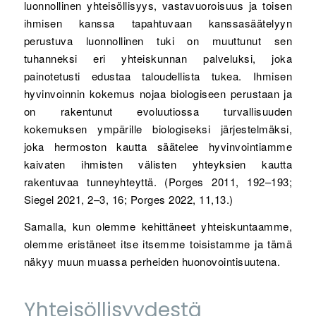
luonnollinen yhteisöllisyys, vastavuoroisuus ja toisen
ihmisen kanssa tapahtuvaan kanssasäätelyyn
perustuva luonnollinen tuki on muuttunut sen
tuhanneksi eri yhteiskunnan palveluksi, joka
painotetusti edustaa taloudellista tukea. Ihmisen
hyvinvoinnin kokemus nojaa biologiseen perustaan ja
on rakentunut evoluutiossa turvallisuuden
kokemuksen ympärille biologiseksi järjestelmäksi,
joka hermoston kautta säätelee hyvinvointiamme
kaivaten ihmisten välisten yhteyksien kautta
rakentuvaa tunneyhteyttä. (Porges 2011, 192–193;
Siegel 2021, 2–3, 16; Porges 2022, 11,13.)
Samalla, kun olemme kehittäneet yhteiskuntaamme,
olemme eristäneet itse itsemme toisistamme ja tämä
näkyy muun muassa perheiden huonovointisuutena.
Yhteisöllisyydestä