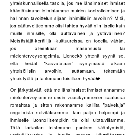
yhteiskunnallisella tasolla, jos me länsimaiset ihmiset
kääntäisimme toimintamme muiden kontrolloimisen ja
hallinnan tavoittelun sijaan inhimillisiin arvoihin? Mitä,
jos päätavoitteemme olisi tahtoa hyvää niin itselle kuin
muille ihmisille, olla auttavainen ja ystävällinen?
Metsästäjä-keräilijä -kulttuureissa on todella vähän,
jos olleenkaan masennusta tai
mielenterveysongelmia. Lieneekö yhtenä syynä se,
että heidät “kasvatetaan” syntymästä alkaen
yhteisöllisiin arvoihin, auttamaan, tekemään
yhteistyötä ja tahtomaan toisilleen hyvää❤️
On järkyttävää, että me länsimaiset ihmiset annamme
mielenterveytemme ensin vuosikymmenien saatossa
romahtaa ja sitten rakennamme kalliita "palveluja"
ongelmista selvitäksemme, kun paljon helpompi ja
ihmiselle luonnollisempikin tie olisi ulottuvillamme.
Tällä tarkoitan toistemme puoleen kääntymistä,
ystävällisyyden ja hyvän tahdon käyttöönottoa