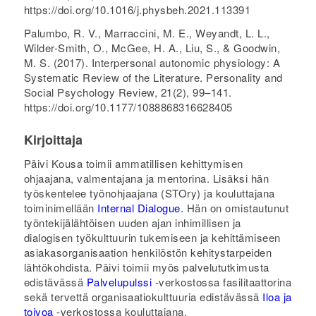
https://doi.org/10.1016/j.physbeh.2021.113391
Palumbo, R. V., Marraccini, M. E., Weyandt, L. L.,
Wilder-Smith, O., McGee, H. A., Liu, S., & Goodwin,
M. S. (2017). Interpersonal autonomic physiology: A
Systematic Review of the Literature.
Personality and
Social Psychology Review
,
21
(2), 99–141.
https://doi.org/10.1177/1088868316628405
Kirjoittaja
Päivi Kousa toimii ammatillisen kehittymisen
ohjaajana, valmentajana ja mentorina. Lisäksi hän
työskentelee työnohjaajana (STOry) ja kouluttajana
toiminimellään
Internal Dialogue.
Hän on omistautunut
työntekijälähtöisen uuden ajan inhimillisen ja
dialogisen työkulttuurin tukemiseen ja kehittämiseen
asiakasorganisaation henkilöstön kehitystarpeiden
lähtökohdista. Päivi toimii myös palvelututkimusta
edistävässä
Palvelupulssi
-verkostossa fasilitaattorina
sekä tervettä organisaatiokulttuuria edistävässä
Iloa ja
toivoa
-verkostossa kouluttajana.