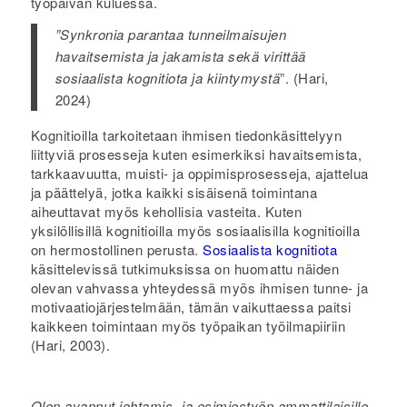
työpäivän kuluessa.
”Synkronia parantaa tunneilmaisujen
havaitsemista ja jakamista sekä virittää
sosiaalista kognitiota ja kiintymystä
”. (Hari,
2024)
Kognitioilla tarkoitetaan ihmisen tiedonkäsittelyyn
liittyviä prosesseja kuten esimerkiksi havaitsemista,
tarkkaavuutta, muisti- ja oppimisprosesseja, ajattelua
ja päättelyä, jotka kaikki sisäisenä toimintana
aiheuttavat myös kehollisia vasteita. Kuten
yksilöllisillä kognitioilla myös sosiaalisilla kognitioilla
on hermostollinen perusta.
Sosiaalista kognitiota
käsittelevissä tutkimuksissa on huomattu näiden
olevan vahvassa yhteydessä myös ihmisen tunne- ja
motivaatiojärjestelmään, tämän vaikuttaessa paitsi
kaikkeen toimintaan myös työpaikan työilmapiiriin
(Hari, 2003).
Olen avannut johtamis- ja esimiestyön ammattilaisille