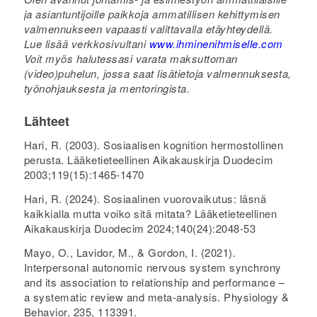
ja asiantuntijoille paikkoja ammatillisen kehittymisen
valmennukseen vapaasti valittavalla etäyhteydellä.
Lue lisää verkkosivultani
www.ihminenihmiselle.com
Voit myös halutessasi varata maksuttoman
(video)puhelun, jossa saat lisätietoja valmennuksesta,
työnohjauksesta ja mentoringista.
Lähteet
Hari, R. (2003). Sosiaalisen kognition hermostollinen
perusta. Lääketieteellinen Aikakauskirja Duodecim
2003;119(15):1465-1470
Hari, R. (2024). Sosiaalinen vuorovaikutus: läsnä
kaikkialla mutta voiko sitä mitata? Lääketieteellinen
Aikakauskirja Duodecim 2024;140(24):2048-53
Mayo, O., Lavidor, M., & Gordon, I. (2021).
Interpersonal autonomic nervous system synchrony
and its association to relationship and performance –
a systematic review and meta-analysis.
Physiology &
Behavior
,
235
, 113391.