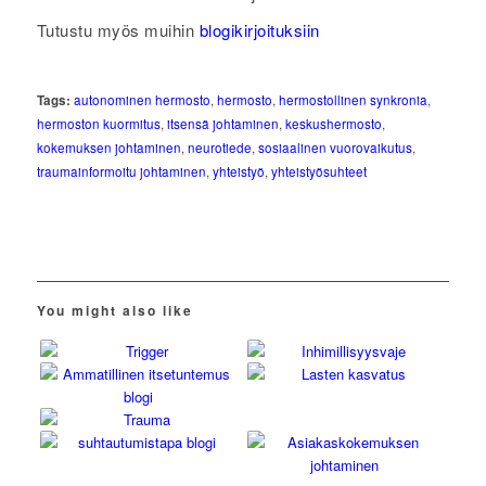
Tutustu myös muihin
blogikirjoituksiin
Tags:
autonominen hermosto
,
hermosto
,
hermostollinen synkronia
,
hermoston kuormitus
,
itsensä johtaminen
,
keskushermosto
,
kokemuksen johtaminen
,
neurotiede
,
sosiaalinen vuorovaikutus
,
traumainformoitu johtaminen
,
yhteistyö
,
yhteistyösuhteet
You might also like