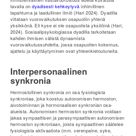
tavalla on
dyadisesti kehkeytyvä
inhimillinen
tapahtuma ja laadullinen ilmiö (Hari 2024). Dyadilla
viitataan vuorovaikutuksen osapuoliin yhtenä
yksikkönä. Eli kyse ei ole osapuolista yksilöinä (Hari,
2024). Sosiaalipsykologiassa dyadilla tarkoitetaan
kahden ihmisen välistä dynaamista
vuorovaikutussuhdetta, jossa osapuolten kokemus,
ajattelu ja käyttäytyminen ovat yhteenkietoutuneita.
Interpersonaalinen
synkronia
Hermostollinen synkronia on osa fysiologista
synkroniaa, joka koostuu autonomisen hermoston,
aivotoiminnan ja hormonaalisen synkronian osa-
alueista. Autonomisen hermoston synkronia voidaan
jakaa sympaattisen ja parasympaattisen autonomisen
hermoston synkroniaan, joista sympaattinen säätelee
fysiologista aktivaatiota (mm. verenpaine, syke,