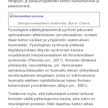
hengitys) ja parasympaattinen kehon rauhoittumista ja
palautumista.
Interpersonaalinen synkronia. Kuva: Canva
Fysiologiset säätelyjärjestelmät pyrkivät jatkuvasti
optimaaliseen affektiiviseen (emotionaalinen, tunteet)
tilaan kehon sisäiset ja ympäristön vaatimuksen
huomioiden. Fysiologinen synkronia yhdessä
käyttäytymiseen liittyvän synkronian kanssa
muodostavat interpersonaalisen eli ihmistenvälisen
synkronian (Palumbo ym., 2017). Ihmisten tehdessä
yhteistyötä, neuvotellessa, ym. hermostojen
samansuuntaisuuden on huomattu olevan yhteydessä
emotionaaliseen empatiaan, jonka on tutkimuksissa
huomattu edelleen mahdollistavan toisen ihmisen
kokemuksen ymmärtämisen (Mayo ym., 2021).
Tiedämme myös, että kaikenlaiset tunteet tarttuvat
ihmisten välillä peilisolujemme kautta, joka sekin on
neurologinen prosessi. Näin tapahtuu kaiken aikaa