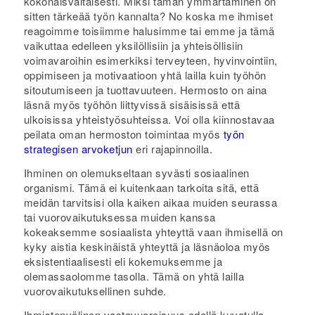
kokonaisvaltaisesti. Miksi tämän ymmärtäminen on
sitten tärkeää työn kannalta? No koska me ihmiset
reagoimme toisiimme halusimme tai emme ja tämä
vaikuttaa edelleen yksilöllisiin ja yhteisöllisiin
voimavaroihin esimerkiksi terveyteen, hyvinvointiin,
oppimiseen ja motivaatioon yhtä lailla kuin työhön
sitoutumiseen ja tuottavuuteen. Hermosto on aina
läsnä myös työhön liittyvissä sisäisissä että
ulkoisissa yhteistyösuhteissa. Voi olla kiinnostavaa
peilata oman hermoston toimintaa myös
työn
strategisen arvoketjun
eri rajapinnoilla.
Ihminen on olemukseltaan syvästi sosiaalinen
organismi. Tämä ei kuitenkaan tarkoita sitä, että
meidän tarvitsisi olla kaiken aikaa muiden seurassa
tai vuorovaikutuksessa muiden kanssa
kokeaksemme sosiaalista yhteyttä vaan ihmisellä on
kyky aistia keskinäistä yhteyttä ja läsnäoloa myös
eksistentiaalisesti eli kokemuksemme ja
olemassaolomme tasolla. Tämä on yhtä lailla
vuorovaikutuksellinen suhde.
Ihmistenvälinen vastavuoroisuus edellä kuvatulla