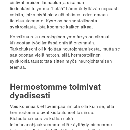
aistivat muiden läsnäolon ja sisäinen
tiedonkäsittelymme ”tietää” hämmästyttävän nopeasti
asioita, jotka eivät ole vielä ehtineet edes omaan
tietoisuuteemme. Kyse on hermostollisesta
synkroniasta, jota koemme kaiken aikaa.
Kehollisuus ja neurologinen ymmärrys on alkanut
kiinnostaa työelämässä entistä enemmän.
Tarkoitukseni oli kirjoittaa neurojohtamisesta, mutta se
saa odottaa vielä hetken, sillä hermostollinen
synkronia taustoittaa sitten myös neurojohtamisen
teemaa.
Hermostomme toimivat
dyadisesti
Voisiko enää kiehtovampaa ilmiötä olla kuin se, että
hermostomme ovat kietoutuneet toisiinsa.
Kietoutuneisuus vaikuttaa sekä
toiminnanohjaukseemme että käyttäytymiseemme