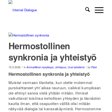
Hermostollinen
synkronia ja yhteistyö
/
/
15.3.2026
in
Ammatillinen kyvykkyys
,
Johtajuus
,
Uusi työelämä
by
Päivi
Hermostollinen synkronia ja yhteistyö
Muistat varmaan tilanteita, kun olette molemmat
purskahtaneet yht´aikaa nauruun, vaikkei kumpikaan
ole ehtinyt sanoa vielä yhtään mitään. Ihmiset
vaikuttavat toisiinsa kehollisen yhteyden ja läsnäolon
kautta ilman, että osapuolten välillä olisi mitään
näkyvää dialogia tai kanssakäymistä. Hermostomme