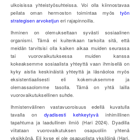
ulkoisissa yhteistyösuhteissa. Voi olla kiinnostavaa
peilata oman hermoston toimintaa myös
työn
strategisen arvoketjun
eri rajapinnoilla.
Ihminen on olemukseltaan syvästi sosiaalinen
organismi. Tämä ei kuitenkaan tarkoita sitä, että
meidän tarvitsisi olla kaiken aikaa muiden seurassa
tai vuorovaikutuksessa muiden kanssa
kokeaksemme sosiaalista yhteyttä vaan ihmisellä on
kyky aistia keskinäistä yhteyttä ja läsnäoloa myös
eksistentiaalisesti eli kokemuksemme ja
olemassaolomme tasolla. Tämä on yhtä lailla
vuorovaikutuksellinen suhde.
Ihmistenvälinen vastavuoroisuus edellä kuvatulla
tavalla on
dyadisesti kehkeytyvä
inhimillinen
tapahtuma ja laadullinen ilmiö (Hari 2024). Dyadilla
viitataan vuorovaikutuksen osapuoliin yhtenä
yksikkönä. Eli kyse ei ole osapuolista yksilöinä (Hari,