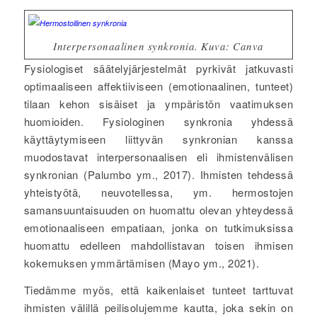
Interpersonaalinen synkronia. Kuva: Canva
Fysiologiset säätelyjärjestelmät pyrkivät jatkuvasti
optimaaliseen affektiiviseen (emotionaalinen, tunteet)
tilaan kehon sisäiset ja ympäristön vaatimuksen
huomioiden. Fysiologinen synkronia yhdessä
käyttäytymiseen liittyvän synkronian kanssa
muodostavat interpersonaalisen eli ihmistenvälisen
synkronian (Palumbo ym., 2017). Ihmisten tehdessä
yhteistyötä, neuvotellessa, ym. hermostojen
samansuuntaisuuden on huomattu olevan yhteydessä
emotionaaliseen empatiaan, jonka on tutkimuksissa
huomattu edelleen mahdollistavan toisen ihmisen
kokemuksen ymmärtämisen (Mayo ym., 2021).
Tiedämme myös, että kaikenlaiset tunteet tarttuvat
ihmisten välillä peilisolujemme kautta, joka sekin on