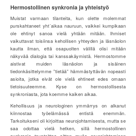
Hermostollinen synkronia ja yhteistyö
Muistat varmaan tilanteita, kun olette molemmat
purskahtaneet yht´aikaa nauruun, vaikkei kumpikaan
ole ehtinyt sanoa vielä yhtään mitään. Ihmiset
vaikuttavat toisiinsa kehollisen yhteyden ja läsnäolon
kautta ilman, että osapuolten välillä olisi mitään
näkyvää dialogia tai kanssakäymistä. Hermostomme
aistivat muiden läsnäolon ja sisäinen
tiedonkäsittelymme ”tietää” hämmästyttävän nopeasti
asioita, jotka eivät ole vielä ehtineet edes omaan
tietoisuuteemme. Kyse on hermostollisesta
synkroniasta, jota koemme kaiken aikaa.
Kehollisuus ja neurologinen ymmärrys on alkanut
kiinnostaa työelämässä entistä enemmän.
Tarkoitukseni oli kirjoittaa neurojohtamisesta, mutta se
saa odottaa vielä hetken, sillä hermostollinen
synkronia taustoittaa sitten myös neurojohtamisen