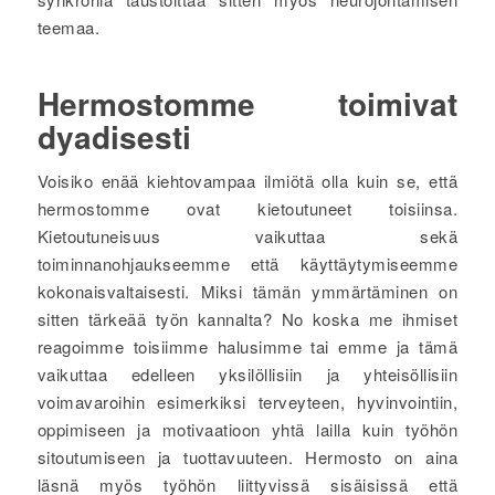
teemaa.
Hermostomme toimivat
dyadisesti
Voisiko enää kiehtovampaa ilmiötä olla kuin se, että
hermostomme ovat kietoutuneet toisiinsa.
Kietoutuneisuus vaikuttaa sekä
toiminnanohjaukseemme että käyttäytymiseemme
kokonaisvaltaisesti. Miksi tämän ymmärtäminen on
sitten tärkeää työn kannalta? No koska me ihmiset
reagoimme toisiimme halusimme tai emme ja tämä
vaikuttaa edelleen yksilöllisiin ja yhteisöllisiin
voimavaroihin esimerkiksi terveyteen, hyvinvointiin,
oppimiseen ja motivaatioon yhtä lailla kuin työhön
sitoutumiseen ja tuottavuuteen. Hermosto on aina
läsnä myös työhön liittyvissä sisäisissä että