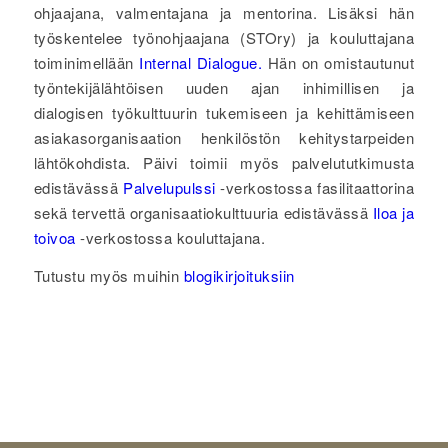
ohjaajana, valmentajana ja mentorina. Lisäksi hän
työskentelee työnohjaajana (STOry) ja kouluttajana
toiminimellään
Internal Dialogue.
Hän on omistautunut
työntekijälähtöisen uuden ajan inhimillisen ja
dialogisen työkulttuurin tukemiseen ja kehittämiseen
asiakasorganisaation henkilöstön kehitystarpeiden
lähtökohdista. Päivi toimii myös palvelututkimusta
edistävässä
Palvelupulssi
-verkostossa fasilitaattorina
sekä tervettä organisaatiokulttuuria edistävässä
Iloa ja
toivoa
-verkostossa kouluttajana.
Tutustu myös muihin
blogikirjoituksiin