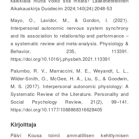
kaikkialla mutta voiko sitä mitata? Lääketieteellinen
Aikakauskirja Duodecim 2024;140(24):2048-53
Mayo, O., Lavidor, M., & Gordon, I. (2021).
Interpersonal autonomic nervous system synchrony
and its association to relationship and performance –
a systematic review and meta-analysis.
Physiology &
Behavior
,
235
, 113391.
https://doi.org/10.1016/j.physbeh.2021.113391
Palumbo, R. V., Marraccini, M. E., Weyandt, L. L.,
Wilder-Smith, O., McGee, H. A., Liu, S., & Goodwin,
M. S. (2017). Interpersonal autonomic physiology: A
Systematic Review of the Literature.
Personality and
Social Psychology Review
,
21
(2), 99–141.
https://doi.org/10.1177/1088868316628405
Kirjoittaja
Päivi Kousa toimii ammatillisen kehittymisen