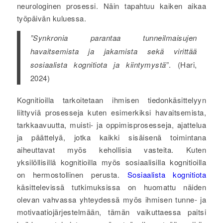
neurologinen prosessi. Näin tapahtuu kaiken aikaa
työpäivän kuluessa.
”Synkronia parantaa tunneilmaisujen
havaitsemista ja jakamista sekä virittää
sosiaalista kognitiota ja kiintymystä
”. (Hari,
2024)
Kognitioilla tarkoitetaan ihmisen tiedonkäsittelyyn
liittyviä prosesseja kuten esimerkiksi havaitsemista,
tarkkaavuutta, muisti- ja oppimisprosesseja, ajattelua
ja päättelyä, jotka kaikki sisäisenä toimintana
aiheuttavat myös kehollisia vasteita. Kuten
yksilöllisillä kognitioilla myös sosiaalisilla kognitioilla
on hermostollinen perusta.
Sosiaalista kognitiota
käsittelevissä tutkimuksissa on huomattu näiden
olevan vahvassa yhteydessä myös ihmisen tunne- ja
motivaatiojärjestelmään, tämän vaikuttaessa paitsi