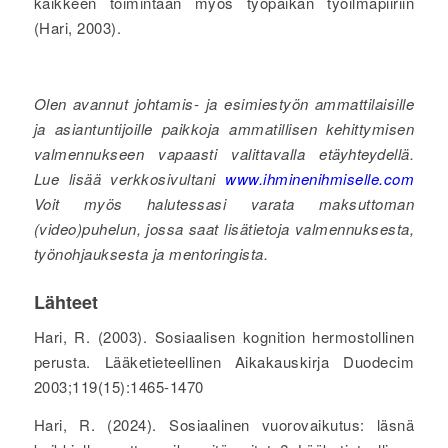
kaikkeen toimintaan myös työpaikan työilmapiiriin
(Hari, 2003).
Olen avannut johtamis- ja esimiestyön ammattilaisille
ja asiantuntijoille paikkoja ammatillisen kehittymisen
valmennukseen vapaasti valittavalla etäyhteydellä.
Lue lisää verkkosivultani
www.ihminenihmiselle.com
Voit myös halutessasi varata maksuttoman
(video)puhelun, jossa saat lisätietoja valmennuksesta,
työnohjauksesta ja mentoringista.
Lähteet
Hari, R. (2003). Sosiaalisen kognition hermostollinen
perusta. Lääketieteellinen Aikakauskirja Duodecim
2003;119(15):1465-1470
Hari, R. (2024). Sosiaalinen vuorovaikutus: läsnä