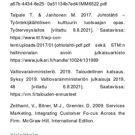
a67b-4434-8e25- 0a51134b7ed4/IMM6522.pdf
Taipale T. & Janhonen M. 2017. Johtotähti –
Työntekijälähtöisen kulttuurin luotsaajan opas.
Työterveyslaitos [viitattu 9.8.2021]. Saatavissa:
https://www.ttl.fi/wp-con-
tent/uploads/2017/01/johtotahti-pdf.pdf sekä STM:n
hallinnonalan avoin julkaisuarkisto
https://www.julkari.fi/handle/10024/131989
Valtiovarainministeriö. 2019. Taloudellinen katsaus.
Syksy 2019. Valtiovarainministeriön julkaisuja 2019,
48 [viitattu 6.8.2021]. Saatavissa:
https://vm.fi/talouden-ennusteet
Zeithaml, V., Bitner, M.J., Gremler, D. 2009. Services
Marketing. Integrating Customer Fo-cus Across the
Firm. McGraw-Hill. International Edition.