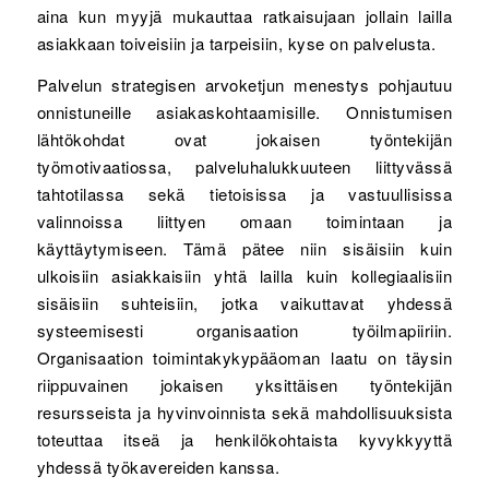
aina kun myyjä mukauttaa ratkaisujaan jollain lailla
asiakkaan toiveisiin ja tarpeisiin, kyse on palvelusta.
Palvelun strategisen arvoketjun menestys pohjautuu
onnistuneille asiakaskohtaamisille. Onnistumisen
lähtökohdat ovat jokaisen työntekijän
työmotivaatiossa, palveluhalukkuuteen liittyvässä
tahtotilassa sekä tietoisissa ja vastuullisissa
valinnoissa liittyen omaan toimintaan ja
käyttäytymiseen. Tämä pätee niin sisäisiin kuin
ulkoisiin asiakkaisiin yhtä lailla kuin kollegiaalisiin
sisäisiin suhteisiin, jotka vaikuttavat yhdessä
systeemisesti organisaation työilmapiiriin.
Organisaation toimintakykypääoman laatu on täysin
riippuvainen jokaisen yksittäisen työntekijän
resursseista ja hyvinvoinnista sekä mahdollisuuksista
toteuttaa itseä ja henkilökohtaista kyvykkyyttä
yhdessä työkavereiden kanssa.