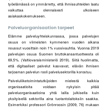
työelämässä on ymmärretty, että ihmissuhteiden laatu
vaikuttaa olennaisesti ulkoiseen
asiakaskokemukseen.
Palveluorganisaation tarpeet
Elämme palveluyhteiskunnassa, jossa palvelujen
osuus on viimeisten kymmenen vuoden aikana
noussut vuosittain noin 1% vuosivauhtia. Vuonna 2019
palvelujen osuus Suomen bruttokansantuotteesta oli
69,5%. (Valtiovaraisministeriö 2019). Siitä huolimatta,
että digitaaliset palvelut kasvavat, elävän ihmisen
tarjoaman palvelun rooli palvelusektorilla korostuu.
Palveluliiketoimintatutkijoiden mielestä kaikkia
organisaatioita voidaan nykyisin pitää
palveluorganisaatioina yhtä lailla julkisella kuin
yksityisellä sektorilla aina tuotantolaitoksiin saakka.
Esimerkiksi professori Grönroosin (2009, 76) mukaan