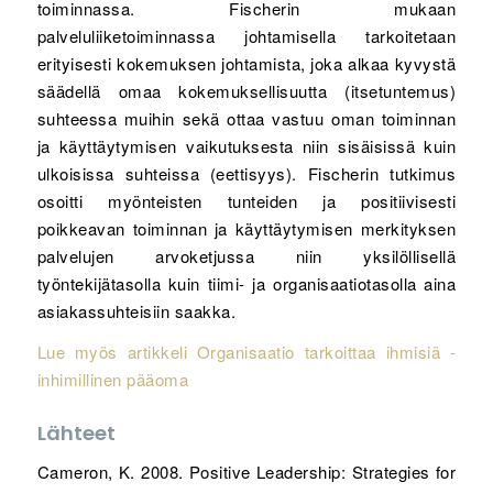
toiminnassa. Fischerin mukaan
palveluliiketoiminnassa johtamisella tarkoitetaan
erityisesti kokemuksen johtamista, joka alkaa kyvystä
säädellä omaa kokemuksellisuutta (itsetuntemus)
suhteessa muihin sekä ottaa vastuu oman toiminnan
ja käyttäytymisen vaikutuksesta niin sisäisissä kuin
ulkoisissa suhteissa (eettisyys). Fischerin tutkimus
osoitti myönteisten tunteiden ja positiivisesti
poikkeavan toiminnan ja käyttäytymisen merkityksen
palvelujen arvoketjussa niin yksilöllisellä
työntekijätasolla kuin tiimi- ja organisaatiotasolla aina
asiakassuhteisiin saakka.
Lue myös artikkeli Organisaatio tarkoittaa ihmisiä -
inhimillinen pääoma
Lähteet
Cameron, K. 2008. Positive Leadership: Strategies for