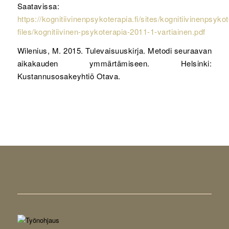
Saatavissa:
https://kognitiivinenpsykoterapia.fi/sites/kognitiivinenpsykoter
files/kognitiivinen-psykoterapia-2011-1-vartiainen.pdf
Wilenius, M. 2015. Tulevaisuuskirja. Metodi seuraavan
aikakauden ymmärtämiseen. Helsinki:
Kustannusosakeyhtiö Otava.