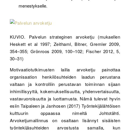
menestykselle.
KUVIO. Palvelun strateginen arvoketju (mukaellen
Heskett et al 1997; Zeithaml, Bitner, Gremler 2009,
354–355; Grönroos 2009, 100–102; Fischer 2012, 5,
30–31)
Motivaatiotutkimusten lailla arvoketju painottaa
organisaation henkilösuhteiden laadun perustana
valtaan ja kontrolliin perustavan toiminnan sijaan
inhimillisyyttä, kokemuksellisuutta, yhdenvertaisuutta,
vastavuoroisuutta ja luottamusta. Nämä tulevat hyvin
esiin Taipaleen ja Janhosen (2017) Työntekijälähtöisen
kulttuurin oppaassa nimeltä Johtotähti.
Arvoketjumallinnus on osaltaan lisännyt sisäisten
työntekijäsuhteiden arvostusta samalla, kun