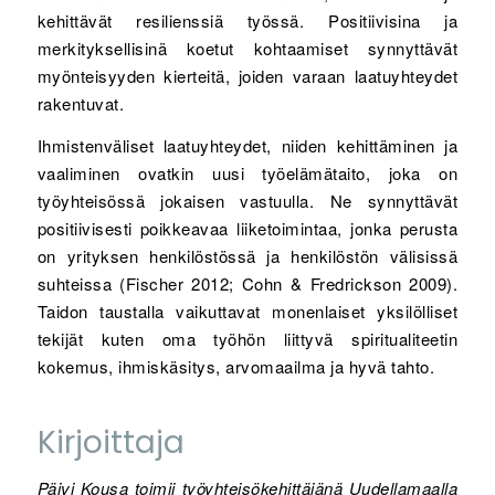
kehittävät resilienssiä työssä. Positiivisina ja
merkityksellisinä koetut kohtaamiset synnyttävät
myönteisyyden kierteitä, joiden varaan laatuyhteydet
rakentuvat.
Ihmistenväliset laatuyhteydet, niiden kehittäminen ja
vaaliminen ovatkin uusi työelämätaito, joka on
työyhteisössä jokaisen vastuulla. Ne synnyttävät
positiivisesti poikkeavaa liiketoimintaa, jonka perusta
on yrityksen henkilöstössä ja henkilöstön välisissä
suhteissa (Fischer 2012; Cohn & Fredrickson 2009).
Taidon taustalla vaikuttavat monenlaiset yksilölliset
tekijät kuten oma työhön liittyvä spiritualiteetin
kokemus, ihmiskäsitys, arvomaailma ja hyvä tahto.
Kirjoittaja
Päivi Kousa toimii työyhteisökehittäjänä Uudellamaalla