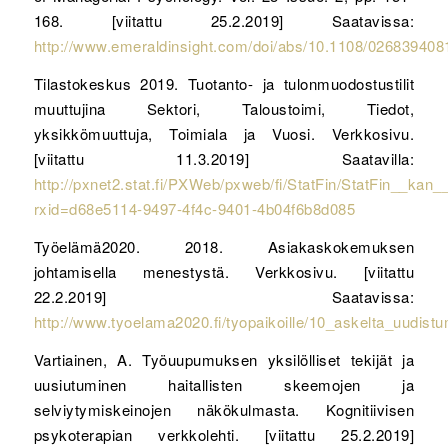
168. [viitattu 25.2.2019] Saatavissa:
http://www.emeraldinsight.com/doi/abs/10.1108/02683940
Tilastokeskus 2019. Tuotanto- ja tulonmuodostustilit
muuttujina Sektori, Taloustoimi, Tiedot,
yksikkömuuttuja, Toimiala ja Vuosi. Verkkosivu.
[viitattu 11.3.2019] Saatavilla:
http://pxnet2.stat.fi/PXWeb/pxweb/fi/StatFin/StatFin__kan_
rxid=d68e5114-9497-4f4c-9401-4b04f6b8d085
Työelämä2020. 2018. Asiakaskokemuksen
johtamisella menestystä. Verkkosivu. [viitattu
22.2.2019] Saatavissa:
http://www.tyoelama2020.fi/tyopaikoille/10_askelta_uudi
Vartiainen, A. Työuupumuksen yksilölliset tekijät ja
uusiutuminen haitallisten skeemojen ja
selviytymiskeinojen näkökulmasta. Kognitiivisen
psykoterapian verkkolehti. [viitattu 25.2.2019]