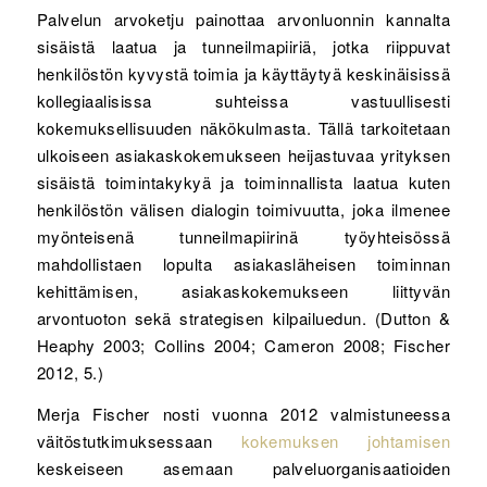
Palvelun arvoketju painottaa arvonluonnin kannalta
sisäistä laatua ja tunneilmapiiriä, jotka riippuvat
henkilöstön kyvystä toimia ja käyttäytyä keskinäisissä
kollegiaalisissa suhteissa vastuullisesti
kokemuksellisuuden näkökulmasta. Tällä tarkoitetaan
ulkoiseen asiakaskokemukseen heijastuvaa yrityksen
sisäistä toimintakykyä ja toiminnallista laatua kuten
henkilöstön välisen dialogin toimivuutta, joka ilmenee
myönteisenä tunneilmapiirinä työyhteisössä
mahdollistaen lopulta asiakasläheisen toiminnan
kehittämisen, asiakaskokemukseen liittyvän
arvontuoton sekä strategisen kilpailuedun. (Dutton &
Heaphy 2003; Collins 2004; Cameron 2008; Fischer
2012, 5.)
Merja Fischer nosti vuonna 2012 valmistuneessa
väitöstutkimuksessaan
kokemuksen johtamisen
keskeiseen asemaan palveluorganisaatioiden