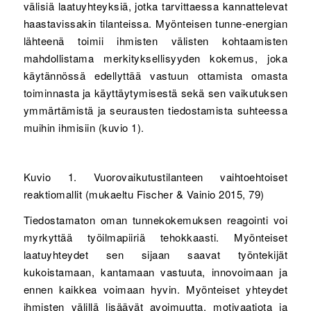
välisiä laatuyhteyksiä, jotka tarvittaessa kannattelevat
haastavissakin tilanteissa. Myönteisen tunne-energian
lähteenä toimii ihmisten välisten kohtaamisten
mahdollistama merkityksellisyyden kokemus, joka
käytännössä edellyttää vastuun ottamista omasta
toiminnasta ja käyttäytymisestä sekä sen vaikutuksen
ymmärtämistä ja seurausten tiedostamista suhteessa
muihin ihmisiin (kuvio 1).
Kuvio 1. Vuorovaikutustilanteen vaihtoehtoiset
reaktiomallit (mukaeltu Fischer & Vainio 2015, 79)
Tiedostamaton oman tunnekokemuksen reagointi voi
myrkyttää työilmapiiriä tehokkaasti. Myönteiset
laatuyhteydet sen sijaan saavat työntekijät
kukoistamaan, kantamaan vastuuta, innovoimaan ja
ennen kaikkea voimaan hyvin. Myönteiset yhteydet
ihmisten välillä lisäävät avoimuutta, motivaatiota ja