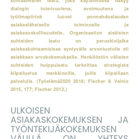
kohtaamisten laatu, joka käytännössä näkyy
dialogin toimivuutena, avoimuutena ja
työilmapiirinä luovat ponnahduslaudan
asiakasläheiselle toiminnalle ja
asiakasuskollisuudelle. Organisaation sisäisten
suhteiden laatu on peruskivijalka
asiakaskohtaamisissa syntyvälle arvontuotolle eli
asiakkaan arvokokemukselle. Henkilöstön välisten
suhteiden huippulaatu tarkoittaa strategista
kilpailuetua markkinoilla, joilla kilpaillaan
palvelulla. (Työelämä2020 2018; Fischer & Vainio
2015, 177; Fischer 2012.)
ULKOISEN
ASIAKASKOKEMUKSEN JA
TYÖNTEKIJÄKOKEMUKSEN
VÄLILLÄ ON YHTEYS