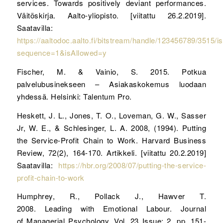
services. Towards positively deviant performances.
Väitöskirja. Aalto-yliopisto. [viitattu 26.2.2019].
Saatavilla:
https://aaltodoc.aalto.fi/bitstream/handle/123456789/3515
sequence=1&isAllowed=y
Fischer, M. & Vainio, S. 2015. Potkua
palvelubusinekseen – Asiakaskokemus luodaan
yhdessä. Helsinki: Talentum Pro.
Heskett, J. L., Jones, T. O., Loveman, G. W., Sasser
Jr, W. E., & Schlesinger, L. A. 2008, (1994). Putting
the Service-Profit Chain to Work. Harvard Business
Review, 72(2), 164-170. Artikkeli. [viitattu 20.2.2019]
Saatavilla:
https://hbr.org/2008/07/putting-the-service-
profit-chain-to-work
Humphrey, R., Pollack J., Hawver T.
2008. Leading with Emotional Labour. Journal
of Managerial Psychology. Vol. 23 Issue: 2, pp. 151-