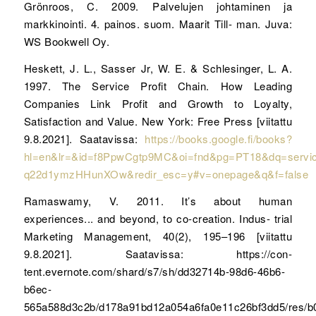
Grönroos, C. 2009. Palvelujen johtaminen ja
markkinointi. 4. painos. suom. Maarit Till- man. Juva:
WS Bookwell Oy.
Heskett, J. L., Sasser Jr, W. E. & Schlesinger, L. A.
1997. The Service Profit Chain. How Leading
Companies Link Profit and Growth to Loyalty,
Satisfaction and Value. New York: Free Press [viitattu
9.8.2021]. Saatavissa:
https://books.google.fi/books?
hl=en&lr=&id=f8PpwCgtp9MC&oi=fnd&pg=PT18&dq=servi
q22d1ymzHHunXOw&redir_esc=y#v=onepage&q&f=false
Ramaswamy, V. 2011. It’s about human
experiences... and beyond, to co-creation. Indus- trial
Marketing Management, 40(2), 195–196 [viitattu
9.8.2021]. Saatavissa: https://con-
tent.evernote.com/shard/s7/sh/dd32714b-98d6-46b6-
b6ec-
565a588d3c2b/d178a91bd12a054a6fa0e11c26bf3dd5/res/b