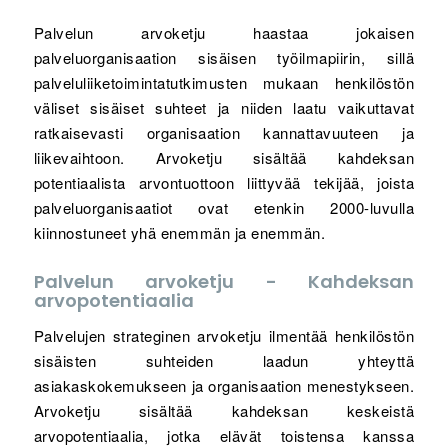
Palvelun arvoketju haastaa jokaisen
palveluorganisaation sisäisen työilmapiirin, sillä
palveluliiketoimintatutkimusten mukaan henkilöstön
väliset sisäiset suhteet ja niiden laatu vaikuttavat
ratkaisevasti organisaation kannattavuuteen ja
liikevaihtoon. Arvoketju sisältää kahdeksan
potentiaalista arvontuottoon liittyvää tekijää, joista
palveluorganisaatiot ovat etenkin 2000-luvulla
kiinnostuneet yhä enemmän ja enemmän.
Palvelun arvoketju - Kahdeksan
arvopotentiaalia
Palvelujen strateginen arvoketju ilmentää henkilöstön
sisäisten suhteiden laadun yhteyttä
asiakaskokemukseen ja organisaation menestykseen.
Arvoketju sisältää kahdeksan keskeistä
arvopotentiaalia, jotka elävät toistensa kanssa