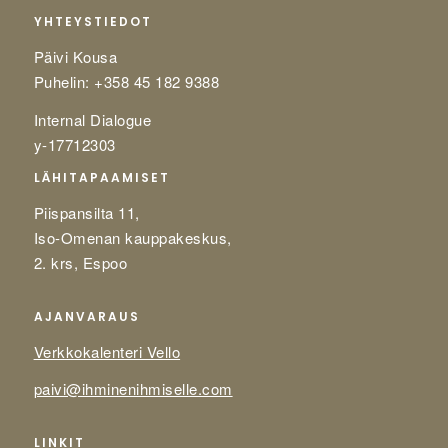
YHTEYSTIEDOT
Päivi Kousa
Puhelin: +358 45 182 9388
Internal Dialogue
y-17712303
LÄHITAPAAMISET
Piispansilta 11,
Iso-Omenan kauppakeskus,
2. krs, Espoo
AJANVARAUS
Verkkokalenteri Vello
paivi@ihminenihmiselle.com
LINKIT