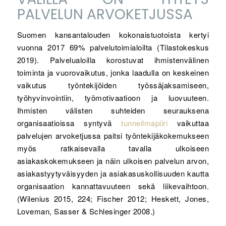
PALVELUN ARVOKETJUSSA
Suomen kansantalouden kokonaistuotoista kertyi
vuonna 2017 69% palvelutoimialoilta (Tilastokeskus
2019). Palvelualoilla korostuvat ihmistenvälinen
toiminta ja vuorovaikutus, jonka laadulla on keskeinen
vaikutus työntekijöiden työssäjaksamiseen,
työhyvinvointiin, työmotivaatioon ja luovuuteen.
Ihmisten välisten suhteiden seurauksena
organisaatioissa syntyvä
tunneilmapiiri
vaikuttaa
palvelujen arvoketjussa paitsi työntekijäkokemukseen
myös ratkaisevalla tavalla ulkoiseen
asiakaskokemukseen ja näin ulkoisen palvelun arvon,
asiakastyytyväisyyden ja asiakasuskollisuuden kautta
organisaation kannattavuuteen sekä liikevaihtoon.
(Wilenius 2015, 224; Fischer 2012; Heskett, Jones,
Loveman, Sasser & Schlesinger 2008.)