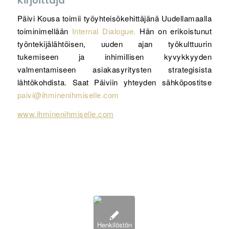
Kirjoittaja
Päivi Kousa toimii työyhteisökehittäjänä Uudellamaalla
toiminimellään
Internal Dialogue.
Hän on erikoistunut
työntekijälähtöisen, uuden ajan työkulttuurin
tukemiseen ja inhimillisen kyvykkyyden
valmentamiseen asiakasyritysten strategisista
lähtökohdista. Saat Päiviin yhteyden sähköpostitse
paivi@ihminenihmiselle.com
www.ihminenihmiselle.com