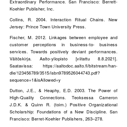
Extraordinary Performance. San Francisco: Berrett-
Koehler Publisher, Inc.
Collins, R. 2004. Interaction Ritual Chains. New
Jersey: Prince Town University Press.
Fischer, M. 2012. Linkages between employee and
customer perceptions in business-to- business
services. Towards positively deviant performances.
Väitöskirja. Aalto-yliopisto [viitattu 8.8.2021].
Saatavissa: https://aaltodoc.aalto.fi/bitstream/han-
dle/123456789/3515/isbn9789526044743.pdf?
sequence=1&isAllowed=y
Dutton, J.E., & Heaphy, E.D. 2003. The Power of
High-Quality Connections. Teoksessa Cameron
J.D.K. & Quinn R. (toim.) Positive Organizational
Scholarship: Foundations of a New Discipline. San
Francisco: Berret-Koehler Publishers, 263–278.