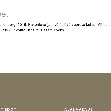
eet
osenberg. 2015. Rakentava ja myötäelävä vuorovaikutus. Viisas 
n. 2008. Sovittelun taito. Basam Books.
STIEDOT
AJANVARAUS