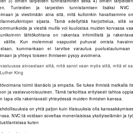
nen 3) omien tarpeiden tunnistaminen sekä 4) omien tarpeide
nen. Tunteiden ja tarpeiden tunnistamisen lisäksi NVC
imaan ja viestimään aina sitä, mitä kulloinkin havaitsemme o
ilannetulkintojen sijasta. Tämä edellyttää harjoittelua, sillä v
mmunikoida ja viestiä muille voi kuulostaa muiden korvassa vaa
nikoinnin lähtökohtana on rakentaa inhimillistä ja rakentava
n välille. Kun molemmat osapuolet puhuvat omista havainn
staan, kummankaan ei tarvitse varautua puolustautumaan 
maan ja yhteys toiseen ihmiseen pysyy avoimena.
 vastuussa ainoastaan siitä,
mitä sanot vaan myös siitä,
mitä et s
 Luther King
tövoimana toimii läsnäolo ja empatia. Se tukee ihmisiä matkalla i
on ja vastavuoroisuuteen. Tämä tarkoittaa erityisesti tahtoa oppi
n tapa olla rakentavasti yhteydessä muiden ihmisten kanssa.
ahdollisuuksia on yhtä paljon kuin tilaisuuksia olla kanssakäymis
nssa. NVC:tä voidaan soveltaa monenlaisissa yksityiselämän ja t
tustilanteissa kuten