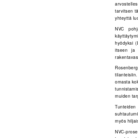
arvostelle
tarvitsen t
yhteyttä lu
NVC pohja
käyttäytymi
hyödyksi (
itseen ja
rakentavas
Rosenberg 
tilanteisii
omasta ko
tunnistami
muiden tar
Tunteiden 
suhtautumi
myös hiljai
NVC-proses