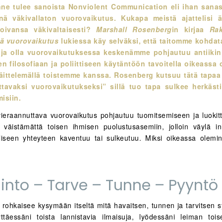
ne tulee sanoista Nonviolent Communication eli ihan sana
nä väkivallaton vuorovaikutus. Kukapa meistä ajattelisi ä
oivansa väkivaltaisesti?
Marshall Rosenberg
in kirjaa
Rak
ä vuorovaikutus
lukiessa käy selväksi, että taitomme kohdat
ja olla vuorovaikutuksessa keskenämme pohjautuu antiikin
en filosofiaan ja poliittiseen käytäntöön tavoitella oikeassa 
väittelemällä toistemme kanssa. Rosenberg kutsuu tätä tapaa
ttavaksi vuorovaikutukseksi” sillä tuo tapa sulkee herkäst
isiin.
ieraannuttava vuorovaikutus pohjautuu tuomitsemiseen ja luokit
väistämättä toisen ihmisen puolustusasemiin, jolloin väylä inh
liseen yhteyteen kaventuu tai sulkeutuu. Miksi oikeassa olemi
into – Tarve – Tunne – Pyyntö
rohkaisee kysymään itseltä mitä havaitsen, tunnen ja tarvitsen s
ttäessäni toista lannistavia ilmaisuja, lyödessäni leiman toi