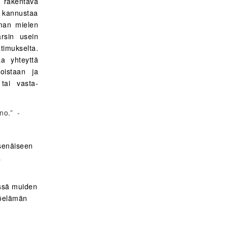
n rakentava
 kannustaa
man mielen
arsin usein
timukselta.
a yhteyttä
oistaan ja
tai vasta-
ano.”
-
tsenäiseen
a
essä muiden
yöelämän