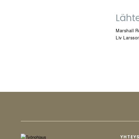
Läht
Marshall R
Liv Larsso
YHTEY