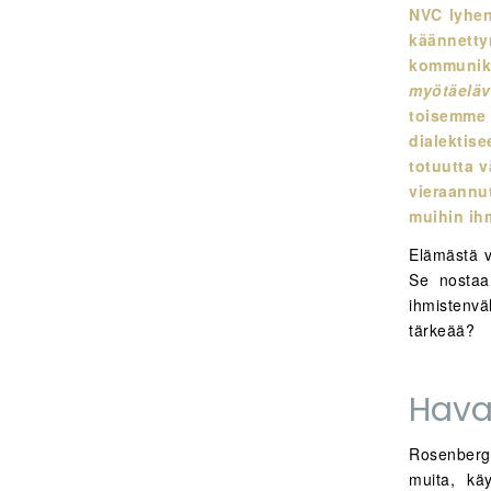
NVC lyhen
käännetty
kommunik
myötäeläv
toisemme 
dialektise
totuutta 
vieraannu
muihin ihm
Elämästä v
Se nostaa 
ihmistenvä
tärkeää?
Hava
Rosenberg 
muita, käy