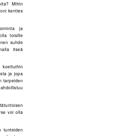
uita? Mihin
noni kenties
oiminta ja
lla toisille
linen suhde
alla itseä
 koettuihin
ista ja jopa
 tarpeiden
ahdollistuu
tätuntoisen
se voi olla
n tunteiden