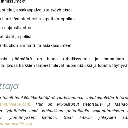
t ihmissuhteet
vottelut, asiakaspalvelu ja työyhteisöt
n henkilösuhteet esim. opettaja-oppilas
ja ohjaustilanteet
ehtävät ja poliisi
enhuollon ammatti- ja asiakassuhteet
essin päämäärä on luoda rehellisyyteen ja empatiaan p
ta, joissa kaikkien tarpeet tulevat huomioiduiksi ja lopulta täyttyvä
ittaja
a toimii henkilöstökehittäjänä Uudellamaalla toiminimellään Intern
enihmiselle.com
.
Hän on erikoistunut tietoisuus- ja läsnäolo
siin työotteisiin sekä inhimillisen potentiaalin valmentamiseen 
sen ymmärryksen keinoin. Saat Päiviin yhteyden sähk
nenihmiselle.com