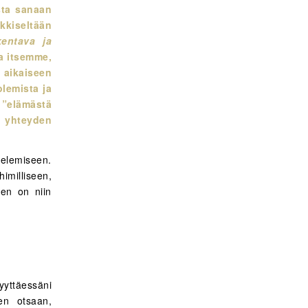
sta sanaan
kkiseltään
entava ja
a itsemme,
 aikaiseen
olemista ja
 ”elämästä
i yhteyden
telemiseen.
imilliseen,
nen on niin
yyttäessäni
sen otsaan,