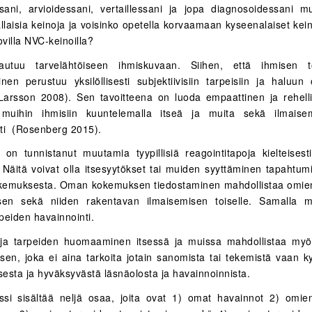
ssani, arvioidessani, vertaillessani ja jopa diagnosoidessani m
ällaisia keinoja ja voisinko opetella korvaamaan kyseenalaiset kei
ovilla NVC-keinoilla?
utuu tarvelähtöiseen ihmiskuvaan. Siihen, että ihmisen t
nen perustuu yksilöllisesti subjektiivisiin tarpeisiin ja haluun o
Larsson 2008). Sen tavoitteena on luoda empaattinen ja rehel
 muihin ihmisiin kuuntelemalla itseä ja muita sekä ilmaisem
ti (Rosenberg 2015).
on tunnistanut muutamia tyypillisiä reagointitapoja kielteisesti
n. Näitä voivat olla itsesyytökset tai muiden syyttäminen tapahtum
kemuksesta. Oman kokemuksen tiedostaminen mahdollistaa omien
sen sekä niiden rakentavan ilmaisemisen toiselle. Samalla m
peiden havainnointi.
ja tarpeiden huomaaminen itsessä ja muissa mahdollistaa myö
sen, joka ei aina tarkoita jotain sanomista tai tekemistä vaan ky
sesta ja hyväksyvästä läsnäolosta ja havainnoinnista.
si sisältää neljä osaa, joita ovat 1) omat havainnot 2) omie