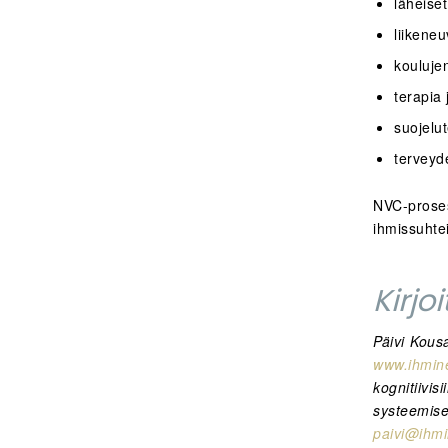
läheise
liikeneu
kouluje
terapia 
suojelut
terveyd
NVC-pros
ihmissuhtei
Kirjo
Päivi Kous
www.ihmin
kognitiivi
systeemi
paivi@ihmi