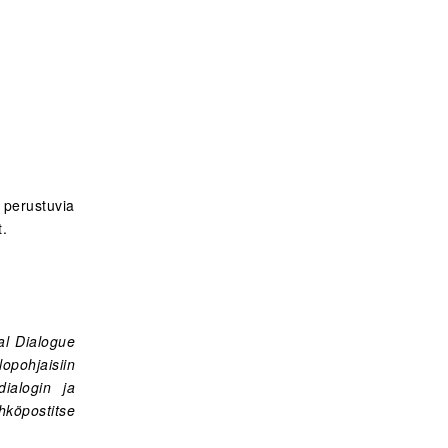
erustuvia
t.
al Dialogue
pohjaisiin
dialogin ja
öpostitse