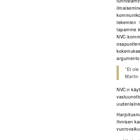
tunnistami
ilmaisemi
kommuniko
tekemien t
tapamme ko
NVC-kommu
osapuolte
kokemukse
argumentoi
”Et ole
Martin
NVC:n käyt
vastuunotto
uudenlaine
Harjoitusm
ihmisen ka
vuorovaiku