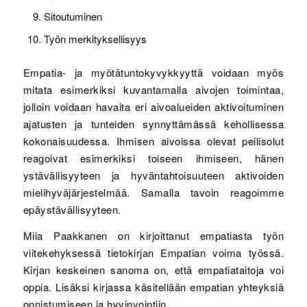
Sitoutuminen
Työn merkityksellisyys
Empatia- ja myötätuntokyvykkyyttä voidaan myös
mitata esimerkiksi kuvantamalla aivojen toimintaa,
jolloin voidaan havaita eri aivoalueiden aktivoituminen
ajatusten ja tunteiden synnyttämässä kehollisessa
kokonaisuudessa. Ihmisen aivoissa olevat peilisolut
reagoivat esimerkiksi toiseen ihmiseen, hänen
ystävällisyyteen ja hyväntahtoisuuteen aktivoiden
mielihyväjärjestelmää. Samalla tavoin reagoimme
epäystävällisyyteen.
Miia Paakkanen on kirjoittanut empatiasta työn
viitekehyksessä tietokirjan Empatian voima työssä.
Kirjan keskeinen sanoma on, että empatiataitoja voi
oppia. Lisäksi kirjassa käsitellään empatian yhteyksiä
onnistumiseen ja hyvinvointiin.