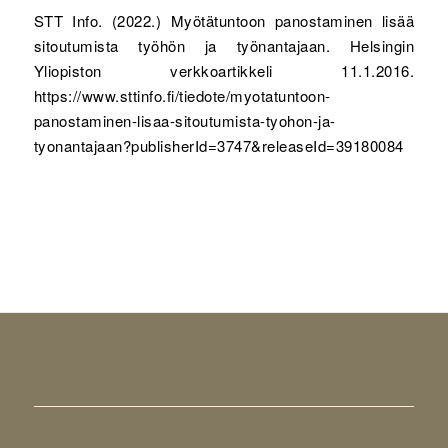
STT Info. (2022.) Myötätuntoon panostaminen lisää
sitoutumista työhön ja työnantajaan. Helsingin
Yliopiston verkkoartikkeli 11.1.2016.
https://www.sttinfo.fi/tiedote/myotatuntoon-
panostaminen-lisaa-sitoutumista-tyohon-ja-
tyonantajaan?publisherId=3747&releaseId=39180084