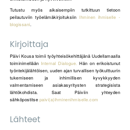
Tutustu myös aikaisempiin tutkittuun tietoon
peilautuviin työelämäkirjoituksiin
Ihminen ihmiselle -
blogissani
.
Kirjoittaja
Päivi Kousa toimii työyhteisökehittäjänä Uudellamaalla
toiminimellään
Internal Dialogue.
Hän on erikoistunut
työntekijälähtöisen, uuden ajan turvallisen työkulttuurin
tukemiseen ja inhimillisen kyvykkyyden
valmentamiseen asiakasyritysten strategisista
lähtökohdista. Saat Päiviin yhteyden
sähköpostitse
paivi(a)ihminenihmiselle.com
Lähteet