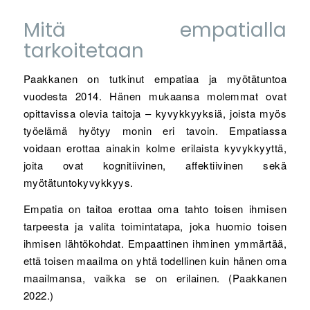
Mitä empatialla
tarkoitetaan
Paakkanen on tutkinut empatiaa ja myötätuntoa
vuodesta 2014. Hänen mukaansa molemmat ovat
opittavissa olevia taitoja – kyvykkyyksiä, joista myös
työelämä hyötyy monin eri tavoin. Empatiassa
voidaan erottaa ainakin kolme erilaista kyvykkyyttä,
joita ovat kognitiivinen, affektiivinen sekä
myötätuntokyvykkyys.
Empatia on taitoa erottaa oma tahto toisen ihmisen
tarpeesta ja valita toimintatapa, joka huomio toisen
ihmisen lähtökohdat. Empaattinen ihminen ymmärtää,
että toisen maailma on yhtä todellinen kuin hänen oma
maailmansa, vaikka se on erilainen. (Paakkanen
2022.)