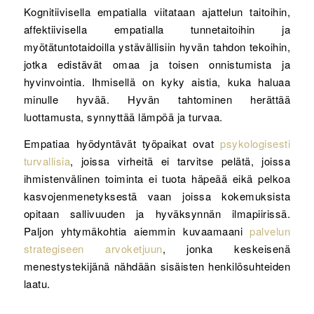
Kognitiivisella empatialla viitataan ajattelun taitoihin,
affektiivisella empatialla tunnetaitoihin ja
myötätuntotaidoilla ystävällisiin hyvän tahdon tekoihin,
jotka edistävät omaa ja toisen onnistumista ja
hyvinvointia. Ihmisellä on kyky aistia, kuka haluaa
minulle hyvää. Hyvän tahtominen herättää
luottamusta, synnyttää lämpöä ja turvaa.
Empatiaa hyödyntävät työpaikat ovat
psykologisesti
turvallisia
, joissa virheitä ei tarvitse pelätä, joissa
ihmistenvälinen toiminta ei tuota häpeää eikä pelkoa
kasvojenmenetyksestä vaan joissa kokemuksista
opitaan sallivuuden ja hyväksynnän ilmapiirissä.
Paljon yhtymäkohtia aiemmin kuvaamaani
palvelun
strategiseen arvoketjuun
, jonka keskeisenä
menestystekijänä nähdään sisäisten henkilösuhteiden
laatu.