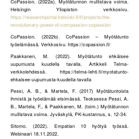
CoPassion. (2022a). Myötätunnon mullistava voima.
Helsingin Yliopiston verkkosivu.
https://researchportal.helsinki.fi/fi/projects/the-
revolutionary-power-of-compassion-copassion
CoPassion. (2022b). CoPassion – Myötätunto
työelämässä. Verkkosivu. https://copassion.fi/
Paakkanen, M. (2022). Myötätunto ehkäisee
uupumusta kuudella tavalla. Artikkeli Telma-
verkkolehdessä. https://telma-lehti.fi/myotatunto-
ehkaisee-uupumusta-kuudella-tavalla
Pessi, A. B., & Martela, F. (2017) Myötätuntoista
ihmistä ja työelämää etsimässä. Teoksessa Pessi, A.
B., Martela, F., & Paakkanen, M. (toim.) Myötätunnon
mullistava voima. Jyväskylä, PK-kustannus, s. 12-34.
Sitomo. (2022). Empatian 10 hyötyä työssä.
Webinaari 18.11.2022.