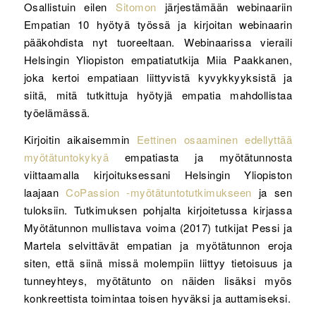
Osallistuin eilen
Sitomon
järjestämään webinaariin
Empatian 10 hyötyä työssä ja kirjoitan webinaarin
pääkohdista nyt tuoreeltaan. Webinaarissa vieraili
Helsingin Yliopiston empatiatutkija Miia Paakkanen,
joka kertoi empatiaan liittyvistä kyvykkyyksistä ja
siitä, mitä tutkittuja hyötyjä empatia mahdollistaa
työelämässä.
Kirjoitin aikaisemmin
Eettinen osaaminen edellyttää
myötätuntokykyä
empatiasta ja myötätunnosta
viittaamalla kirjoituksessani Helsingin Yliopiston
laajaan
CoPassion -myötätuntotutkimukseen
ja sen
tuloksiin. Tutkimuksen pohjalta kirjoitetussa kirjassa
Myötätunnon mullistava voima (2017) tutkijat Pessi ja
Martela selvittävät empatian ja myötätunnon eroja
siten, että siinä missä molempiin liittyy tietoisuus ja
tunneyhteys, myötätunto on näiden lisäksi myös
konkreettista toimintaa toisen hyväksi ja auttamiseksi.