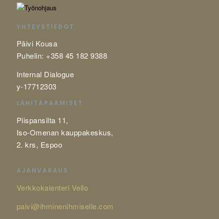
YHTEYSTIEDOT
Päivi Kousa
Puhelin: +358 45 182 9388
Internal Dialogue
y-17712303
LÄHITAPAAMISET
Piispansilta 11,
Iso-Omenan kauppakeskus,
2. krs, Espoo
AJANVARAUS
Verkkokalenteri Vello
paivi@ihminenihmiselle.com