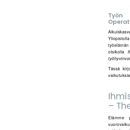
Työn 
Operat
Aikuiskasv
Yliopistol
työelämän 
otsikolla
I
työhyvinvoi
Tässä kirj
vaikutuksia
Ihmi
– Th
Elämme pa
vuorovaiku