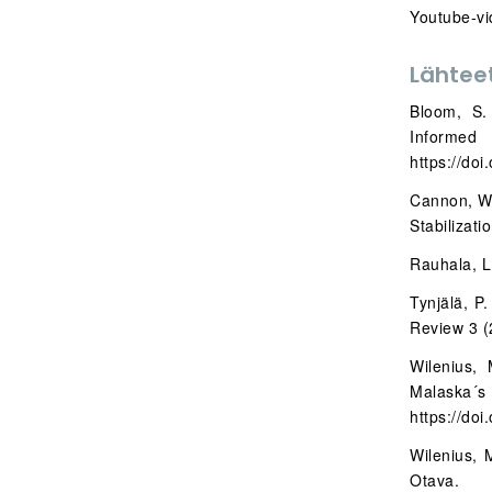
Youtube-v
Lähtee
Bloom, S.
Informed
https://do
Cannon, W.
Stabilizat
Rauhala, L
Tynjälä, P
Review 3 (
Wilenius,
Malask
https://doi
Wilenius, 
Otava.