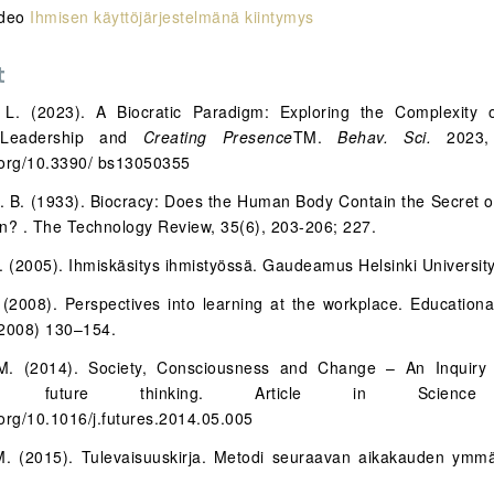
ideo
Ihmisen käyttöjärjestelmänä kiintymys
t
 L. (2023). A Biocratic Paradigm: Exploring the Complexity 
 Leadership and
Creating Presence
TM.
Behav. Sci.
2023
i.org/10.3390/ bs13050355
 B. (1933). Biocracy: Does the Human Body Contain the Secret 
ion? . The Technology Review, 35(6), 203-206; 227.
. (2005). Ihmiskäsitys ihmistyössä. Gaudeamus Helsinki Universit
. (2008). Perspectives into learning at the workplace. Education
2008) 130–154.
 M. (2014). Society, Consciousness and Change – An Inquiry i
a´s future thinking. Article in Science 
.org/10.1016/j.futures.2014.05.005
M. (2015). Tulevaisuuskirja. Metodi seuraavan aikakauden ymm