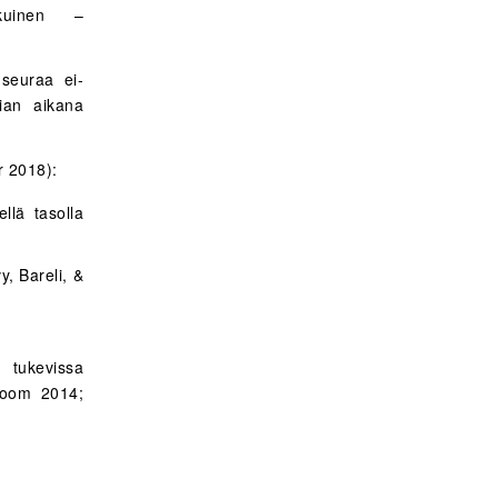
ikuinen –
 seuraa ei-
rian aikana
r 2018):
ellä tasolla
, Bareli, &
 tukevissa
oom 2014;