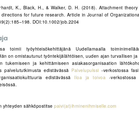
hrhardt, K., Black, H., & Walker, D. H. (2018). Attachment theory
directions for future research. Article in Journal of Organization
39(2):185–198. DOI:10.1002/job.2204
aja
sa toimii työyhteisökehittäjänä Uudellamaalla toiminimell
än on omistautunut työntekijälähtöisen, uuden ajan turvallisen ja 
rin tukemiseen ja kehittämiseen asiakasorganisaation lähtökohd
s palvelututkimusta edistävässä
Palvelupulssi
-verkostossa fasil
rganisaatiokulttuuria edistävässä
Iloa ja toivoa
-verkostoss
eisössä.
in yhteyden sähköpostitse
paivi(at)ihminenihmiselle.com