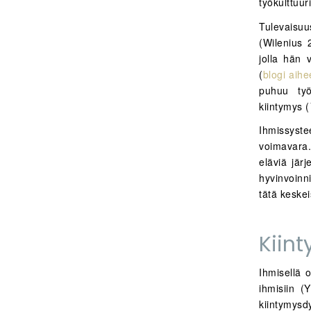
työkulttuur
Tulevaisuu
(Wilenius 
jolla hän 
(
blogi aihe
puhuu työy
kiintymys (
Ihmissyste
voimavara.
eläviä jär
hyvinvoinn
tätä keskei
Kiint
Ihmisellä 
ihmisiin (
kiintymysd