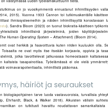
i on väistymässä uuden työelämäkulttuurin tieltä.
stutkimus on jo vuosikymmeniä ennustanut inhimillisyyden val
2014, 2015). Vuonna 1933 Cannon toi tutkimuskentälle käsitteen
viittasi ihmissysteemeihin ja näiden inhimillisyyttä korostavaan 
esta
). Sandra Bloom (2023) on tuonut biokratia-käsitteen työkonte
hteisöistä inhimillisinä järjestelminä, joiden käyttöjärjestel
The Human Operating System – Attachment
) (Bloom 2014).
emit ovat herkkiä ja haavoittuvia kuten niiden kuuluukin olla. S
 Toisaalta ne ovat myös itse itseään korjaavia, oppivia ja tasa
jestelmiä, jotka tavoittelevat jatkuvassa homeostaasin kaltaisessa
in kaltaista tasapainotilaa. Työelämässä ei ole vielä ymmärretty 
stä voimavarapotentiaalia, inhimillistä pääomaa.
ymys, häiriöt ja seuraukset
on biologiapohjainen tarve luoda vastavuoroisia, turvallisia yhtey
Yip, Ehrhardt, Black, & Walker 2018). Aikuisten välisiin suhteisii
ynamiikan on tutkitusti havaittu noudattavan samankaltaista k