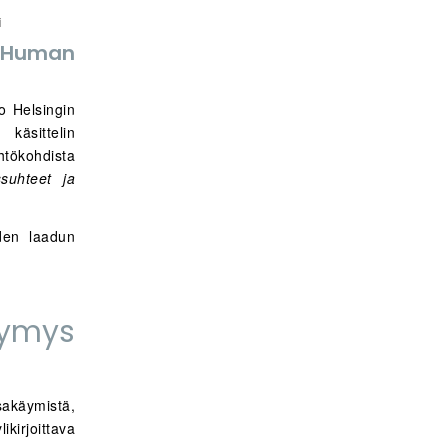
i
 Human
o Helsingin
käsittelin
htökohdista
suhteet ja
iden laadun
tymys
akäymistä,
kirjoittava