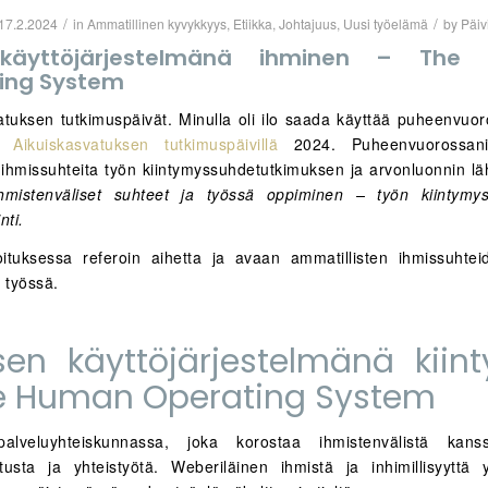
/
/
17.2.2024
in
Ammatillinen kyvykkyys
,
Etiikka
,
Johtajuus
,
Uusi työelämä
by
Päiv
käyttöjärjestelmänä ihminen – The
ing System
atuksen tutkimuspäivät. Minulla oli ilo saada käyttää puheenvuor
la
Aikuiskasvatuksen tutkimuspäivillä
2024. Puheenvuorossani 
ihmissuhteita työn kiintymyssuhdetutkimuksen ja arvonluonnin lä
hmistenväliset suhteet ja työssä oppiminen – työn kiintymys
nti.
oituksessa referoin aihetta ja avaan ammatillisten ihmissuhte
 työssä.
sen käyttöjärjestelmänä kiin
e Human Operating System
lveluyhteiskunnassa, joka korostaa ihmistenvälistä kanss
tusta ja yhteistyötä. Weberiläinen ihmistä ja inhimillisyyttä yli