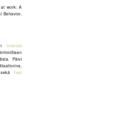
 at work: A
al Behavior,
ään
Internal
inhimillisen
ista. Päivi
itaattorina,
a sekä
Teal