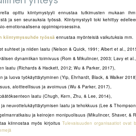
llinen yhteys
ella opittu kiintymystyyli ennustaa tutkimusten mukaan ihmi
stä ja sen seurauksia työssä. Kiintymystyyli toki kehittyy edelle
io-emotionaalisena oppimisprosessina.
en kiintymyssuhde työssä
ennustaa myönteisiä vaikutuksia mm.
et suhteet ja niiden laatu (Nelson & Quick, 1991; Albert et al., 201
välisen dynamiikan toimivuus (Rom & Mikulincer, 2003; Lavy et al.
en laatu (Richards & Hackett, 2012; Wu & Parker, 2017),
en ja luova työkäyttäytyminen (Yip, Ehrhardt, Black, & Walker 2018
isuus, aloitteellisuus ja avoimuus (Wu & Parker, 2017),
 päätöksenteon laatu (Chugh, Kern, Zhu, & Lee, 2014),
ö ja neuvottelukäyttäytymisen laatu ja tehokkuus (Lee & Thompson
gelmanratkaisu ja keinojen monipuolisuus (Mikulincer, Shaver, & 
taa kiinnostaa myös kirjoitus
Tulevaisuuden organisaatiot ovat bi
emejä