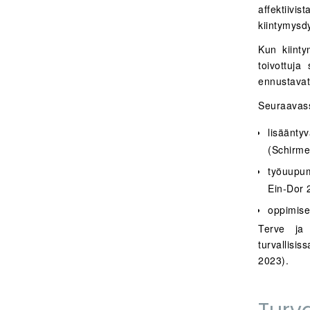
affektii
kiintymysd
Kun kiinty
toivottuja
ennustavat
Seuraavass
lisääntyv
(Schirme
työuupum
Ein‐Dor 
oppimise
Terve ja 
turvallisis
2023).