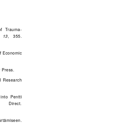
of Trauma-
,
13
, 355.
of Economic
y Press.
al Research
nto Pentti
Direct.
ärtämiseen.