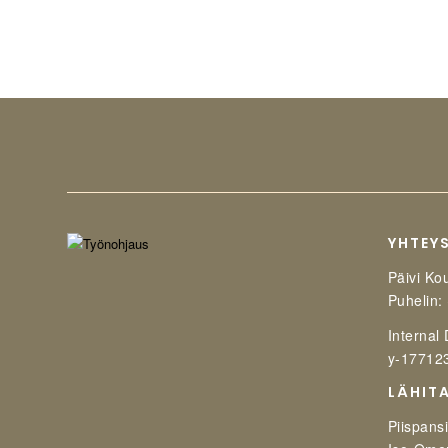
YHTEY
Päivi Ko
Puhelin:
Internal
y-17712
LÄHIT
Piispansi