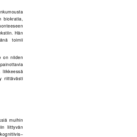
lankumousta
 biokratia,
luonteeseen
kstiin. Hän
mänä toimii
e on niiden
painottavia
 liikkeessä
riittävästi
ksiä muihin
n liittyvän
ognitiivis–