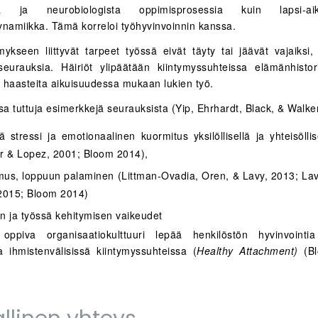
vista ja neurobiologista oppimisprosessia kuin lapsi-a
ynamiikka. Tämä korreloi työhyvinvoinnin kanssa.
mykseen liittyvät tarpeet työssä eivät täyty tai jäävät vajaiksi,
 seurauksia. Häiriöt ylipäätään kiintymyssuhteissa elämänhisto
 haasteita aikuisuudessa mukaan lukien työ.
a tuttuja esimerkkejä seurauksista (Yip, Ehrhardt, Black, & Walke
ä stressi ja emotionaalinen kuormitus yksilöllisellä ja yhteisöllis
r & Lopez, 2001; Bloom 2014),
us, loppuun palaminen (Littman‐Ovadia, Oren, & Lavy, 2013; Lavy
2015; Bloom 2014)
n ja työssä kehitymisen vaikeudet
oppiva organisaatiokulttuuri lepää henkilöstön hyvinvointia
sa ihmistenvälisissä kiintymyssuhteissa (
Healthy Attachment)
(Bl