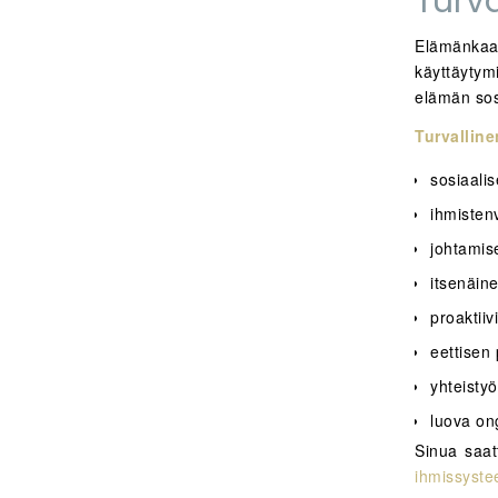
Turva
Elämänkaar
käyttäytymi
elämän sos
Turvallin
sosiaalis
ihmisten
johtamis
itsenäin
proaktiiv
eettisen
yhteisty
luova on
Sinua saat
ihmissyste