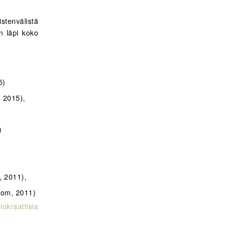
stenvälistä
en läpi koko
5)
, 2015),
)
, 2011),
Rom, 2011)
okraattisia