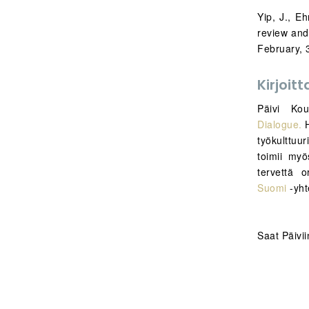
Yip, J., E
review and 
February, 
Kirjoitt
Päivi Kou
Dialogue.
H
työkulttuu
toimii myö
tervettä o
Suomi
-yht
Saat Päivi