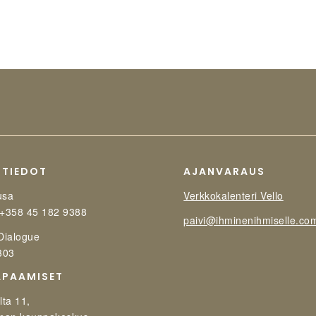
STIEDOT
AJANVARAUS
usa
Verkkokalenteri Vello
 +358 45 182 9388
paivi@ihminenihmiselle.co
 Dialogue
303
APAAMISET
lta 11,