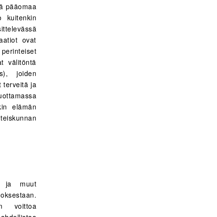
stä pääomaa
o kuitenkin
ttelevässä
aatiot ovat
perinteiset
t välitöntä
s), joiden
 terveitä ja
tuottamassa
nkin elämän
hteiskunnan
et ja muut
oksestaan.
n voittoa
ahdollistaa