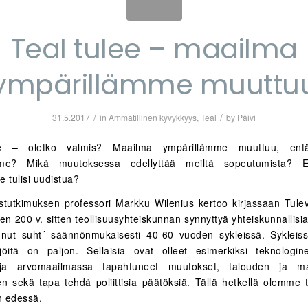
Teal tulee – maailma
ympärillämme muuttu
/
/
31.5.2017
in
Ammatillinen kyvykkyys
,
Teal
by
Päivi
ee – oletko valmis? Maailma ympärillämme muuttuu, entä
me? Mikä muutoksessa edellyttää meiltä sopeutumista? E
 tulisi uudistua?
stutkimuksen professori Markku Wilenius kertoo kirjassaan Tulev
en 200 v. sitten teollisuusyhteiskunnan synnyttyä yhteiskunnallis
nut suht´ säännönmukaisesti 40-60 vuoden sykleissä. Sykleis
jöitä on paljon. Sellaisia ovat olleet esimerkiksi teknologin
- ja arvomaailmassa tapahtuneet muutokset, talouden ja ma
en sekä tapa tehdä poliittisia päätöksiä. Tällä hetkellä olemme
n edessä.