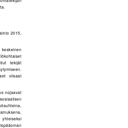
omatekijän
ta.
ainio 2015,
n keskeinen
ökohtaiset
tut tekijät
täytymiseen.
set viisaat
ys nojaavat
osiaalisen
ösuhteina,
tamuksena,
yhteiseksi
mispääoman