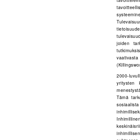
tavoittee
systeemin
Tulevaisuu
tietoisuud
tulevaisuu
joiden ta
tutkimuksi
vaativasta
(Killingswo
2000-luvul
yritysten
menestystä
Tämä tarko
sosiaalist
inhimilli
Inhimill
keskinäis
inhimillis