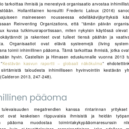
io tarkoittaa ihmisiä ja menestyvä organisaatio arvostaa inhimilli
östöään. Hollantilainen konsultti Frederic Laloux (2016) sano
aajuiseen maineeseen nousseessa edelläkävijäyrityksiä käsi
ssaan Reinventing Organizations, että ”tämän päivän organis
loux kuvaa tutkimusraportissaan, miten nykyisin käytössä olevat 
iokäytännöt ja rakenteet ovat tulleet tiensä päähän ja vaativa
sta. Organisaatiot ovat eläviä systeemejä (living system
na toimii inhimillinen pääoma. Tämä tarkoittaa ihmisiä, jotka ovat
ssään hyvin. Castellsin ja Himasen eduskunnalle vuonna 2013 
 ”
Kestävän kasvun raportti – globaali näkökulma
” ehdotettii
 siirtämistä taloudesta inhimilliseen hyvinvointiin kestävän y
a (Calderon 2013, 247-248).
millinen pääoma
n tulevaisuuden megatrendien kanssa rintarinnan yrityks
tiot ovat keskeisen riippuvaisia ihmisistä ja heidän työpan
inen pääoma muodostaa toimintakykypääomaresurssin nii
vissa kuin ei-tavoittelevissa organisaatioissa, joka edelleen m