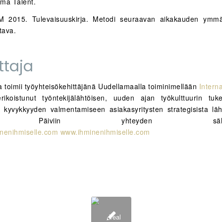
lma Talent.
 M 2015. Tulevaisuuskirja. Metodi seuraavan aikakauden ymmä
tava.
ittaja
a toimii työyhteisökehittäjänä Uudellamaalla toiminimellään
Intern
ikoistunut työntekijälähtöisen, uuden ajan työkulttuurin tuk
en kyvykkyyden valmentamiseen asiakasyritysten strategisista läh
 Päiviin yhteyden sähköpos
nenihmiselle.com
www.ihminenihmiselle.com