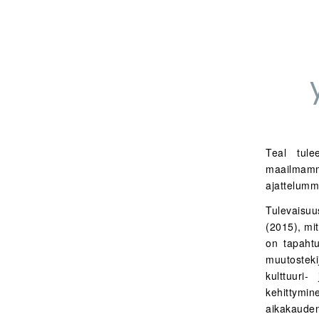
Teal tul
maailmam
ajattelumme
Tulevaisuu
(2015), mit
on tapahtu
muutosteki
kulttuuri
kehittymin
aikakaude