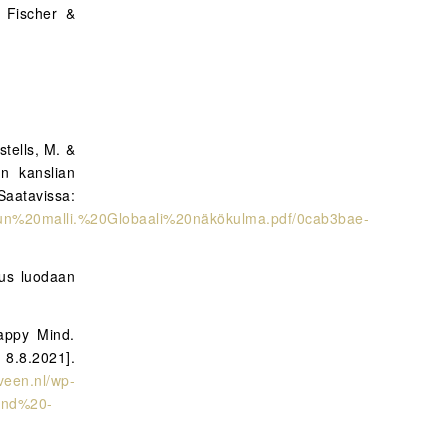
; Fischer &
stells, M. &
n kanslian
atavissa:
vun%20malli.%20Globaali%20näkökulma.pdf/0cab3bae-
mus luodaan
appy Mind.
 8.8.2021].
veen.nl/wp-
ind%20-