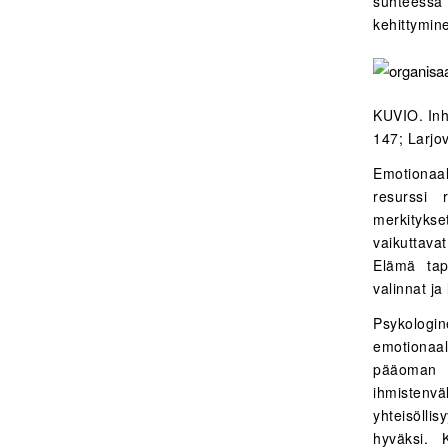
suhteessa
kehittymin
KUVIO. Inh
147; Larjo
Emotionaal
resurssi 
merkitykse
vaikuttavat
Elämä tapa
valinnat ja
Psykologin
emotionaa
pääoman k
ihmistenv
yhteisöll
hyväksi. 