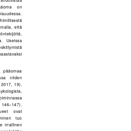
ypääoma on
isuudessa.
imillisestä
malla, että
ntekijöitä,
a. Useissa
skittymistä
haastavaksi
stä pääomaa
ssa niiden
 2017, 19).
ykologista,
toiminnassa
 146–147).
ueet ovat
äminen tuo
 irrallinen