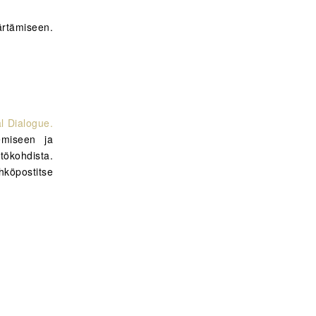
rtämiseen.
al Dialogue.
emiseen ja
tökohdista.
titse