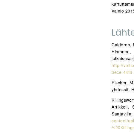
kartuttami
Vainio 201
Läht
Calderon, F
Himanen, 
julkaisu
http://va
3ece-44f8
Fischer, M
yhdessä. H
Killingsw
Artikkeli.
Sa
content/u
%20Killin