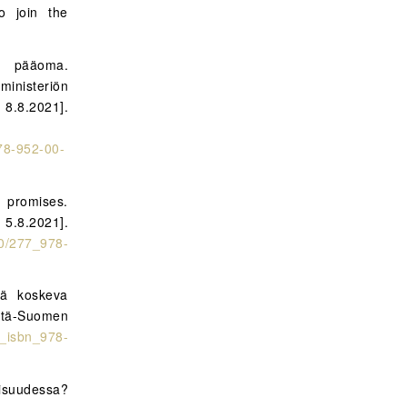
to join the
n pääoma.
ministeriön
 8.8.2021].
978-952-00-
 promises.
u 5.8.2021].
90/277_978-
ää koskeva
Itä-Suomen
rn_isbn_978-
aisuudessa?