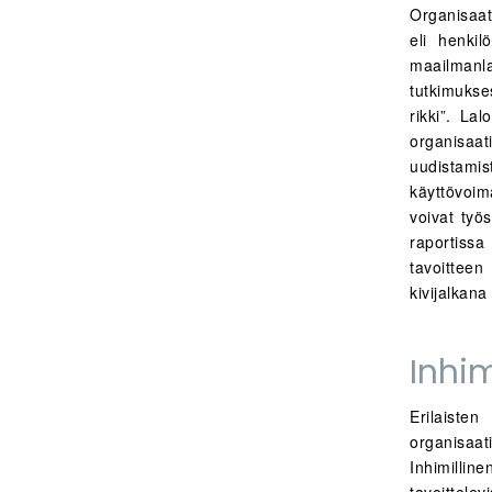
Organisaat
eli henkil
maailmanl
tutkimukse
rikki”. La
organisaat
uudistami
käyttövoima
voivat työ
raportissa
tavoitteen
kivijalkan
Inhi
Erilaiste
organisaa
Inhimill
tavoittele