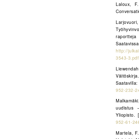
Laloux, F.
Conversati
Larjovuo
Työhyvinvo
raportteja
Saatavissa
http://jul
3543-3.pd
Liewendah
Väitöskirja
Saatavil
952-232-2
Malkamäki
uudistus 
Yliopisto.
952-61-24
Martela, F