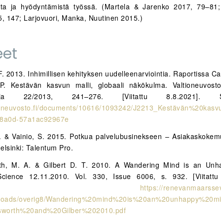
sta ja hyödyntämistä työssä. (Martela & Jarenko 2017, 79–81
5, 147; Larjovuori, Manka, Nuutinen 2015.)
eet
. 2013. Inhimillisen kehityksen uudelleenarviointia. Raportissa Ca
P. Kestävän kasvun malli, globaali näkökulma. Valtioneuvosto
sarja 22/2013, 241–276. [Viitattu 8.8.2021]. Sa
ltioneuvosto.fi/documents/10616/1093242/J2213_Kestävän%20kas
-8a0d-57a1ac92967e
. & Vainio, S. 2015. Potkua palvelubusinekseen – Asiakaskoke
elsinki: Talentum Pro.
orth, M. A. & Gilbert D. T. 2010. A Wandering Mind is an Unh
 Science 12.11.2010. Vol. 330, Issue 6006, s. 932. [Viitattu
atavilla:
https://renevanmaarsse
ploads/overig8/Wandering%20mind%20is%20an%20unhappy%20m
gsworth%20and%20Gilber%202010.pdf