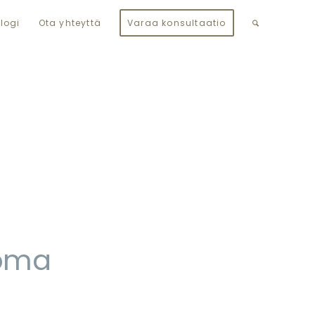
logi
Ota yhteyttä
Varaa konsultaatio
a
äoma