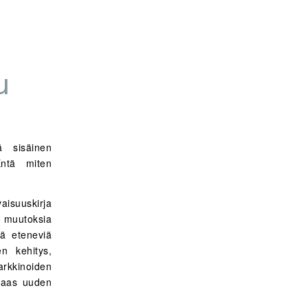
u
 sisäinen
ntä miten
aisuuskirja
ia muutoksia
sä eteneviä
en kehitys,
rkkinoiden
 taas uuden