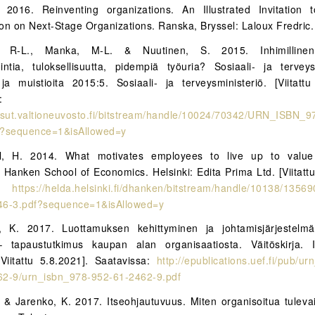
 2016. Reinventing organizations. An Illustrated Invitation 
on on Next-Stage Organizations. Ranska, Bryssel: Laloux Fredric.
ri, R-L., Manka, M-L. & Nuutinen, S. 2015. Inhimilline
intia, tuloksellisuutta, pidempiä työuria? Sosiaali- ja terveys
 ja muistioita 2015:5. Sosiaali- ja terveysministeriö. [Viitattu
:
kaisut.valtioneuvosto.fi/bitstream/handle/10024/70342/URN_ISBN_
f?sequence=1&isAllowed=y
l, H. 2014. What motivates employees to live up to value
. Hanken School of Economics. Helsinki: Edita Prima Ltd. [Viitatt
la:
https://helda.helsinki.fi/dhanken/bitstream/handle/10138/1356
46-3.pdf?sequence=1&isAllowed=y
, K. 2017. Luottamuksen kehittyminen ja johtamisjärjestelm
– tapaustutkimus kaupan alan organisaatiosta. Väitöskirja. 
 [Viitattu 5.8.2021]. Saatavissa:
http://epublications.uef.fi/pub/u
62-9/urn_isbn_978-952-61-2462-9.pdf
. & Jarenko, K. 2017. Itseohjautuvuus. Miten organisoitua tulev