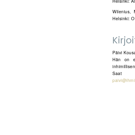
Helsinki: A
Wilenius,
Helsinki: O
Kirjo
Päivi Kous
Hän on er
inhimillis
Saat
paivi@ihmi