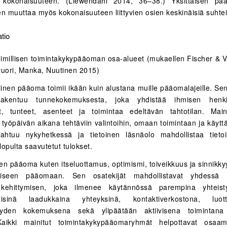
 kokonaisuuteen. (Liewendahl 2014, 36–38.) Yksittäisen pää
en muuttaa myös kokonaisuuteen liittyvien osien keskinäisiä suhtei
imillisen toimintakykypääoman osa-alueet (mukaellen Fischer & V
vuori, Manka, Nuutinen 2015)
inen pääoma toimii ikään kuin alustana muille pääomalajeille. Se
rakentuu tunnekokemuksesta, joka yhdistää ihmisen henkil
t, tunteet, asenteet ja toimintaa edeltävän tahtotilan. Maini
 työpäivän aikana tehtäviin valintoihin, omaan toimintaan ja käyt
htuu nykyhetkessä ja tietoinen läsnäolo mahdollistaa tietoi
 lopulta saavutetut tulokset.
en pääoma kuten itseluottamus, optimismi, toiveikkuus ja sinnikky
liseen pääomaan. Sen osatekijät mahdollistavat yhdessä s
ehittymisen, joka ilmenee käytännössä parempina yhteisty
älisinä laadukkaina yhteyksinä, kontaktiverkostona, luot
isyyden kokemuksena sekä ylipäätään aktiivisena toimintana 
Kaikki mainitut toimintakykypääomaryhmät helpottavat osaa