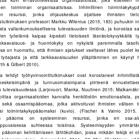
llisen toiminnan organisaatioissa. Inhimillinen toimintakyk
en resurssi, jonka ohjauskeskus sijaitsee ihmisten tieto
stutkimuksen professori Markku Wilenius (2015, 183) puhuukin inh
esta vallankumouksellisena tulevaisuuden ilmiönä, ja korostaa sa
den työelämä kaipaa kipeästi tietoisesti läsnäolokyvykkäitä työ
rkkaavaisuus- ja huomiokyky on nykyistä paremmalla tasoll
ssa on huomattu, että ihmisen ajatukset vaeltavat lähes puolet ke
 työajasta ja että tarkkaavaisuuden ylläpitäminen on käynyt 
rth & Gilbert 2010).
la tehdyt työhyvinvointitutkimukset ovat korostaneet inhimilli
 keskeisimpänä ja tunnusomaisimpana piirteenä ennustettae
 tulevaisuudessa (Larjovuori, Manka, Nuutinen 2015; Malkamäki
ittaa organisaatioiden kannalta henkilöstön emotionaalista, ps
a sekä osaamispääomaa, jotka aktivoituvat ihmisten välisen 
seksi toimintakykypääomaksi (kuvio). (Fischer & Vainio 2015,
inen pääoma on systeeminen resurssi, jonka eri osa-al
riippuvaisessa suhteessa toisiinsa. Systeemisyyden ymmärt
en pääoman kehittämiseen lähtökohdan, jossa mikään tekijä ei ole