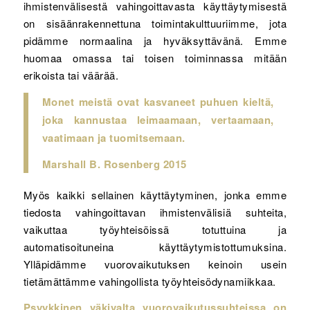
ihmistenvälisestä vahingoittavasta käyttäytymisestä
on sisäänrakennettuna toimintakulttuuriimme, jota
pidämme normaalina ja hyväksyttävänä. Emme
huomaa omassa tai toisen toiminnassa mitään
erikoista tai väärää.
Monet meistä ovat kasvaneet puhuen kieltä,
joka kannustaa leimaamaan, vertaamaan,
vaatimaan ja tuomitsemaan.
Marshall B. Rosenberg 2015
Myös kaikki sellainen käyttäytyminen, jonka emme
tiedosta vahingoittavan ihmistenvälisiä suhteita,
vaikuttaa työyhteisöissä totuttuina ja
automatisoituneina käyttäytymistottumuksina.
Ylläpidämme vuorovaikutuksen keinoin usein
tietämättämme vahingollista työyhteisödynamiikkaa.
Psyykkinen väkivalta vuorovaikutussuhteissa on