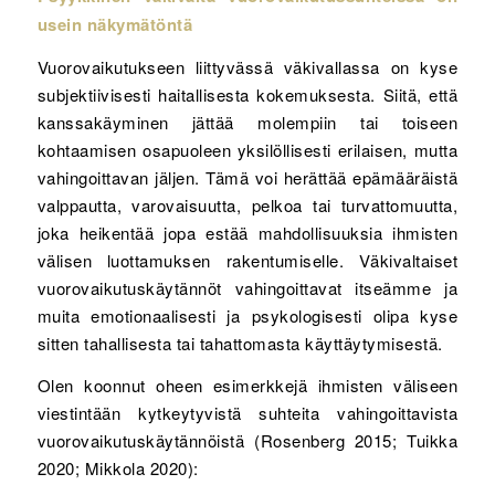
usein näkymätöntä
Vuorovaikutukseen liittyvässä väkivallassa on kyse
subjektiivisesti haitallisesta kokemuksesta. Siitä, että
kanssakäyminen jättää molempiin tai toiseen
kohtaamisen osapuoleen yksilöllisesti erilaisen, mutta
vahingoittavan jäljen. Tämä voi herättää epämääräistä
valppautta, varovaisuutta, pelkoa tai turvattomuutta,
joka heikentää jopa estää mahdollisuuksia ihmisten
välisen luottamuksen rakentumiselle. Väkivaltaiset
vuorovaikutuskäytännöt vahingoittavat itseämme ja
muita emotionaalisesti ja psykologisesti olipa kyse
sitten tahallisesta tai tahattomasta käyttäytymisestä.
Olen koonnut oheen esimerkkejä ihmisten väliseen
viestintään kytkeytyvistä suhteita vahingoittavista
vuorovaikutuskäytännöistä (Rosenberg 2015; Tuikka
2020; Mikkola 2020):