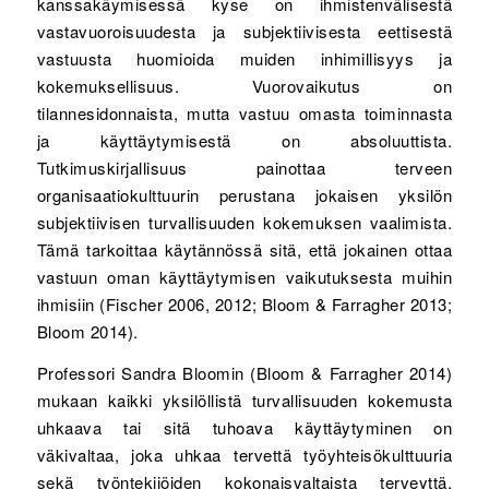
kanssakäymisessä kyse on ihmistenvälisestä
vastavuoroisuudesta ja subjektiivisesta eettisestä
vastuusta huomioida muiden inhimillisyys ja
kokemuksellisuus. Vuorovaikutus on
tilannesidonnaista, mutta vastuu omasta toiminnasta
ja käyttäytymisestä on absoluuttista.
Tutkimuskirjallisuus painottaa terveen
organisaatiokulttuurin perustana jokaisen yksilön
subjektiivisen turvallisuuden kokemuksen vaalimista.
Tämä tarkoittaa käytännössä sitä, että jokainen ottaa
vastuun oman käyttäytymisen vaikutuksesta muihin
ihmisiin (Fischer 2006, 2012; Bloom & Farragher 2013;
Bloom 2014).
Professori Sandra Bloomin (Bloom & Farragher 2014)
mukaan kaikki yksilöllistä turvallisuuden kokemusta
uhkaava tai sitä tuhoava käyttäytyminen on
väkivaltaa, joka uhkaa tervettä työyhteisökulttuuria
sekä työntekijöiden kokonaisvaltaista terveyttä,