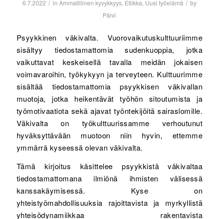
/
/
6.7.2022
in
Ammatillinen kyvykkyys
,
Etiikka
,
Uusi työelämä
by
Päivi
Psyykkinen väkivalta. Vuorovaikutuskulttuuriimme
sisältyy tiedostamattomia sudenkuoppia, jotka
vaikuttavat keskeisellä tavalla meidän jokaisen
voimavaroihin, työkykyyn ja terveyteen. Kulttuurimme
sisältää tiedostamattomia psyykkisen väkivallan
muotoja, jotka heikentävät työhön sitoutumista ja
työmotivaatiota sekä ajavat työntekijöitä sairaslomille.
Väkivalta on työkulttuurissamme verhoutunut
hyväksyttävään muotoon niin hyvin, ettemme
ymmärrä kyseessä olevan väkivalta.
Tämä kirjoitus käsittelee psyykkistä väkivaltaa
tiedostamattomana ilmiönä ihmisten välisessä
kanssakäymisessä. Kyse on
yhteistyömahdollisuuksia rajoittavista ja myrkyllistä
yhteisödynamiikkaa rakentavista