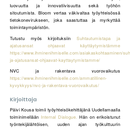
luovuutta ja innovatiivisuutta sekä työhön
sitoutumista. Bloom vertaa väkivaltaa työyhteisössä
tietokonevirukseen, joka saastuttaa ja myrkyttää
toimintaympäristön.
Tutustu myös kirjoituksiin
Suhtautumistapa ja
ajatusansat ohjaavat käyttäytymistämme
https://www.ihminenihmiselle.com/asiakaskohtaaminen/suh
ja-ajatusansat-ohjaavat-kayttaytymistamme/
NVC ja rakentava vuorovaikutus
https://www.ihminenihmiselle.com/ammatillinen-
kyvykkyys/nvc-ja-rakentava-vuorovaikutus/
Kirjoittaja
Päivi Kousa toimii työyhteisökehittäjänä Uudellamaalla
toiminimellään
Internal Dialogue.
Hän on erikoistunut
työntekijälähtöisen, uuden ajan työkulttuurin