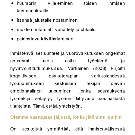
huumorin viljeleminen toisen ihmisen
kustannuksella
itsensä jalustalle nostaminen
muiden mitätöinti, vähättely ja uhkailu
painostava käyttäytyminen
Ihmistenväliset suhteet ja vuorovaikutuksen ongelmat
nousevat usein esille työelämä- ja
hyvinvointitutkimuksissa. Vartiainen (2008) kirjoitti
kognitiivisen psykoterapian verkkolehdessä
työuupumuksen keskeisen tekijän olevan
emotionaalinen uupuminen, jonka seurauksena
työntekijä vetäytyy työhön liittyvistä sosiaalisista
tilanteista. Tämä estää yhteistyön.
Olemme vastuussa jäljestä, jonka jätämme muihin
On keskeistä ymmärtää, että ihmisenvälisessä