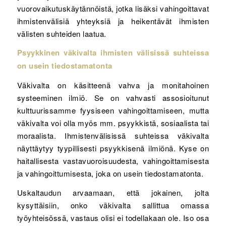
vuorovaikutuskäytännöistä, jotka lisäksi vahingoittavat
ihmistenvälisiä yhteyksiä ja heikentävät ihmisten
välisten suhteiden laatua.
Psyykkinen väkivalta ihmisten välisissä suhteissa
on usein tiedostamatonta
Väkivalta on käsitteenä vahva ja monitahoinen
systeeminen ilmiö. Se on vahvasti assosioitunut
kulttuurissamme fyysiseen vahingoittamiseen, mutta
väkivalta voi olla myös mm. psyykkistä, sosiaalista tai
moraalista. Ihmistenvälisissä suhteissa väkivalta
näyttäytyy tyypillisesti psyykkisenä ilmiönä. Kyse on
haitallisesta vastavuoroisuudesta, vahingoittamisesta
ja vahingoittumisesta, joka on usein tiedostamatonta.
Uskaltaudun arvaamaan, että jokainen, jolta
kysyttäisiin, onko väkivalta sallittua omassa
työyhteisössä, vastaus olisi ei todellakaan ole. Iso osa