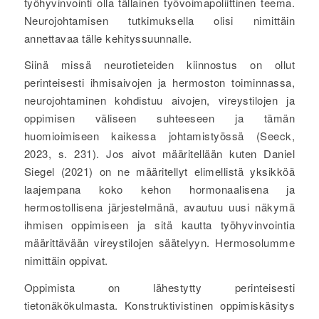
työhyvinvointi olla tällainen työvoimapoliittinen teema.
Neurojohtamisen tutkimuksella olisi nimittäin
annettavaa tälle kehityssuunnalle.
Siinä missä neurotieteiden kiinnostus on ollut
perinteisesti ihmisaivojen ja hermoston toiminnassa,
neurojohtaminen kohdistuu aivojen, vireystilojen ja
oppimisen väliseen suhteeseen ja tämän
huomioimiseen kaikessa johtamistyössä (Seeck,
2023, s. 231). Jos aivot määritellään kuten Daniel
Siegel (2021) on ne määritellyt elimellistä yksikköä
laajempana koko kehon hormonaalisena ja
hermostollisena järjestelmänä, avautuu uusi näkymä
ihmisen oppimiseen ja sitä kautta työhyvinvointia
määrittävään vireystilojen säätelyyn. Hermosolumme
nimittäin oppivat.
Oppimista on lähestytty perinteisesti
tietonäkökulmasta. Konstruktivistinen oppimiskäsitys