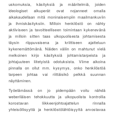
uskomuksia, käsityksiä ja määritelmiä, joiden
ideologiset alkuperät ovat nojanneet omalla
aikakaudellaan mitä moninaisempiin maailmankuviin
ja ihmiskäsityksiin. Milloin henkilöstö on nähty
aktiiviseen ja tavoitteelliseen toimintaan kykenevänä
ja milloin sitten taas ulkopuolisesta johtamisesta
täysin riippuvaisena ja kriittiseen ajatteluun
kykenemättömänä. Näiden väliin on mahtunut vielä
melkoinen kirjo käsityksiä johtamistarpeista ja
johtajuuteen liitetyistä odotuksista. Viime aikoina
pinnalla on ollut mm. kysymys, onko henkilöstöä
tarpeen johtaa vai riittäisikö pelkkä suunnan
näyttäminen.
Työelämässä on jo pidempään voitu nähdä
weberiläisen tehokkuutta ja ulkopuolista kontrollia
korostavan liikkeenjohtoajattelun rinnalla
yhteisöllisyyttä ja henkilöstölähtöisyyttä arvostavaa