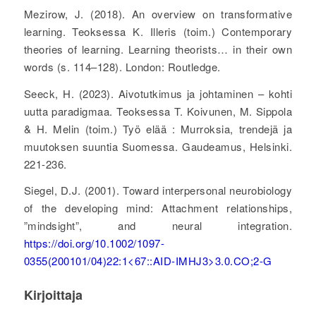
Mezirow, J. (2018). An overview on transformative
learning. Teoksessa K. Illeris (toim.) Contemporary
theories of learning. Learning theorists… in their own
words (s. 114–128). London: Routledge.
Seeck, H. (2023). Aivotutkimus ja johtaminen – kohti
uutta paradigmaa. Teoksessa T. Koivunen, M. Sippola
& H. Melin (toim.) Työ elää : Murroksia, trendejä ja
muutoksen suuntia Suomessa. Gaudeamus, Helsinki.
221-236.
Siegel, D.J. (2001). Toward interpersonal neurobiology
of the developing mind: Attachment relationships,
”mindsight”, and neural integration.
https://doi.org/10.1002/1097-
0355(200101/04)22:1<67::AID-IMHJ3>3.0.CO;2-G
Kirjoittaja