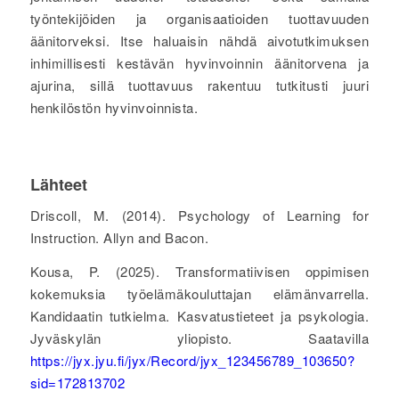
työntekijöiden ja organisaatioiden tuottavuuden
äänitorveksi. Itse haluaisin nähdä aivotutkimuksen
inhimillisesti kestävän hyvinvoinnin äänitorvena ja
ajurina, sillä tuottavuus rakentuu tutkitusti juuri
henkilöstön hyvinvoinnista.
Lähteet
Driscoll, M. (2014). Psychology of Learning for
Instruction. Allyn and Bacon.
Kousa, P. (2025). Transformatiivisen oppimisen
kokemuksia työelämäkouluttajan elämänvarrella.
Kandidaatin tutkielma. Kasvatustieteet ja psykologia.
Jyväskylän yliopisto. Saatavilla
https://jyx.jyu.fi/jyx/Record/jyx_123456789_103650?
sid=172813702