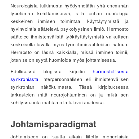
Neurologista tutkimusta hyödynnetään yhä enemmän
työelämän kehittämisessä, sillä onhan neurologia
keskeinen ihmisen toimintaa, käyttäytymistä ja
hyvinvointia säätelevä psykofyysinen ilmiö. Hermosto
säätelee ihmistenvälistä työkäyttäytymistä vaikuttaen
keskeisellä tavalla myös työn ihmissuhteiden laatuun.
Hermosto on läsnä kaikkialla, missä ihminen toimii,
joten se on syytä huomioida myös johtamisessa.
Edellisessä blogissa kirjoitin
hermostollisesta
synkroniasta
interpersonaalisen eli ihmistenvälisen
synkronian näkökulmasta. Tässä kirjoituksessa
tarkastelen mitä neurojohtaminen on ja mikä sen
kehityssuunta mahtaa olla tulevaisuudessa.
Johtamisparadigmat
Johtamiseen on kautta aikain liitetty monenlaisia