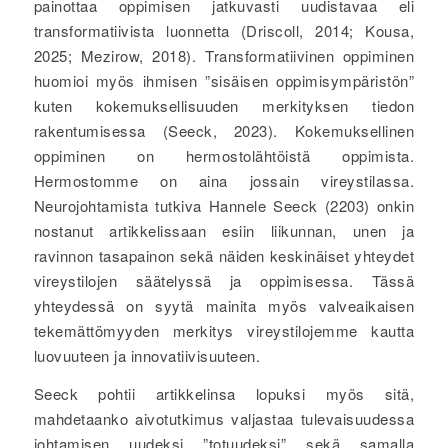
painottaa oppimisen jatkuvasti uudistavaa eli
transformatiivista luonnetta (Driscoll, 2014; Kousa,
2025; Mezirow, 2018). Transformatiivinen oppiminen
huomioi myös ihmisen ”sisäisen oppimisympäristön”
kuten kokemuksellisuuden merkityksen tiedon
rakentumisessa (Seeck, 2023). Kokemuksellinen
oppiminen on hermostolähtöistä oppimista.
Hermostomme on aina jossain vireystilassa.
Neurojohtamista tutkiva Hannele Seeck (2203) onkin
nostanut artikkelissaan esiin liikunnan, unen ja
ravinnon tasapainon sekä näiden keskinäiset yhteydet
vireystilojen säätelyssä ja oppimisessa. Tässä
yhteydessä on syytä mainita myös valveaikaisen
tekemättömyyden merkitys vireystilojemme kautta
luovuuteen ja innovatiivisuuteen.
Seeck pohtii artikkelinsa lopuksi myös sitä,
mahdetaanko aivotutkimus valjastaa tulevaisuudessa
johtamisen uudeksi ”totuudeksi” sekä samalla