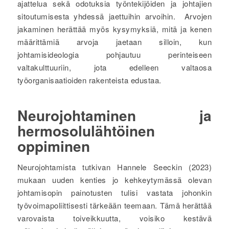
ajattelua sekä odotuksia työntekijöiden ja johtajien
sitoutumisesta yhdessä jaettuihin arvoihin. Arvojen
jakaminen herättää myös kysymyksiä, mitä ja kenen
määrittämiä arvoja jaetaan silloin, kun
johtamisideologia pohjautuu perinteiseen
valtakulttuuriin, jota edelleen valtaosa
työorganisaatioiden rakenteista edustaa.
Neurojohtaminen ja
hermosolulähtöinen
oppiminen
Neurojohtamista tutkivan Hannele Seeckin (2023)
mukaan uuden kenties jo kehkeytymässä olevan
johtamisopin painotusten tulisi vastata johonkin
työvoimapoliittisesti tärkeään teemaan. Tämä herättää
varovaista toiveikkuutta, voisiko kestävä