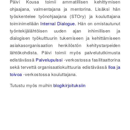
Päivi Kousa toimii ammatillisen kehittymisen
ohjaajana, valmentajana ja mentorina. Lisäksi hän
työskentelee työnohjaajana (STOry) ja kouluttajana
toiminimellään
Internal Dialogue.
Hän on omistautunut
työntekijälähtöisen uuden ajan inhimillisen ja
dialogisen työkulttuurin tukemiseen ja kehittämiseen
asiakasorganisaation henkilöstön kehitystarpeiden
lähtökohdista. Päivi toimii myös palvelututkimusta
edistävässä
Palvelupulssi
-verkostossa fasilitaattorina
sekä tervettä organisaatiokulttuuria edistävässä
Iloa ja
toivoa
-verkostossa kouluttajana.
Tutustu myös muihin
blogikirjoituksiin