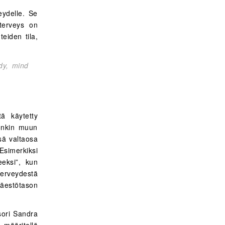
eydelle. Se
 terveys on
eiden tila,
ody, mind
tä käytetty
jonkin muun
sä valtaosa
simerkiksi
eeksi”, kun
 terveydestä
väestötason
ssori Sandra