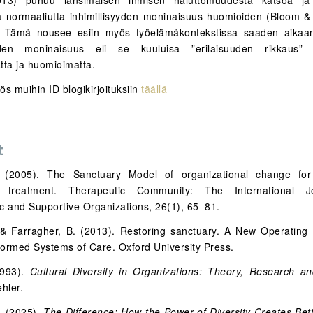
13) puhuu länsimaisen ihmisen haluttomuudesta katsoa ja 
ja normaaliutta inhimillisyyden moninaisuus huomioiden (Bloom &
. Tämä nousee esiin myös työelämäkontekstissa saaden aikaan
öiden moninaisuus eli se kuuluisa ”erilaisuuden rikkaus”
ta ja huomioimatta.
s muihin ID blogikirjoituksiin
täällä
t
 (2005). The Sanctuary Model of organizational change for 
al treatment. Therapeutic Community: The International J
c and Supportive Organizations, 26(1), 65–81.
& Farragher, B. (2013). Restoring sanctuary. A New Operating
ormed Systems of Care. Oxford University Press.
1993).
Cultural Diversity in Organizations: Theory, Research an
hler.
. (2025).
The Difference: How the Power of Diversity Creates Bet