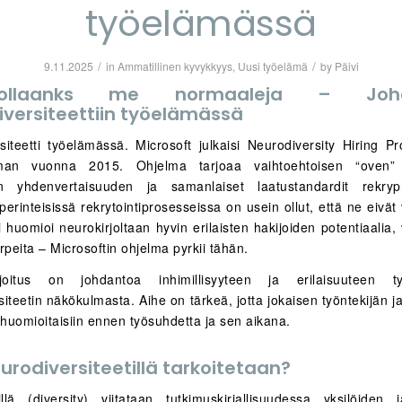
työelämässä
/
/
9.11.2025
in
Ammatillinen kyvykkyys
,
Uusi työelämä
by
Päivi
ollaanks me normaaleja – Johd
iversiteettiin työelämässä
siteetti työelämässä. Microsoft julkaisi Neurodiversity Hiring 
elman vuonna 2015.
Ohjelma tarjoaa vaihtoehtoisen “oven” 
n yhdenvertaisuuden ja samanlaiset laatustandardit rekrypr
erinteisissä rekrytointiprosesseissa on usein ollut, että ne eivät
i huomioi neurokirjoltaan hyvin erilaisten hakijoiden potentiaalia
tarpeita – Microsoftin ohjelma pyrkii tähän.
oitus on johdantoa inhimillisyyteen ja erilaisuuteen t
iteetin näkökulmasta. Aihe on tärkeä, jotta jokaisen työntekijän j
 huomioitaisiin ennen työsuhdetta ja sen aikana.
urodiversiteetillä tarkoitetaan?
tillä (diversity) viitataan tutkimuskirjallisuudessa yksilöiden