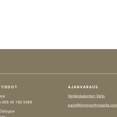
STIEDOT
AJANVARAUS
usa
Verkkokalenteri Vello
 +358 45 182 9388
paivi@ihminenihmiselle.co
 Dialogue
303