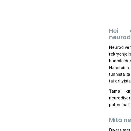
Hei 
neurod
Neurodiver
rekryohj
huomioide
Haasteina p
tunnista ta
tai erityis
Tämä kirj
neurodivers
potentiaali
Mitä ne
Diversitee