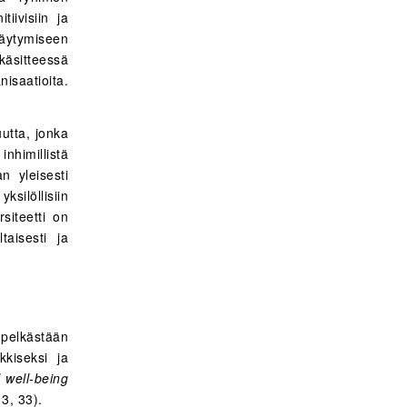
tiivisiin ja
äytymiseen
käsitteessä
isaatioita.
uutta, jonka
nhimillistä
n yleisesti
silöllisiin
rsiteetti on
aisesti ja
pelkästään
kkiseksi ja
l well-being
3, 33).