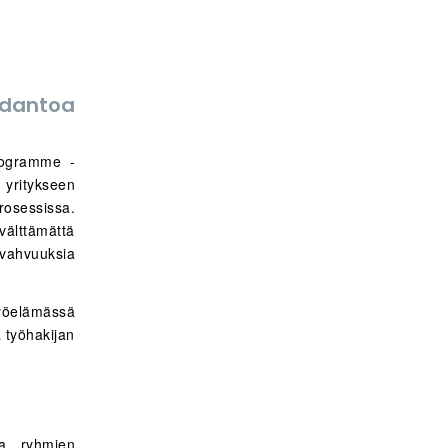
antoa
Programme -
yritykseen
osessissa.
 välttämättä
, vahvuuksia
yöelämässä
a työhakijan
 ja ryhmien