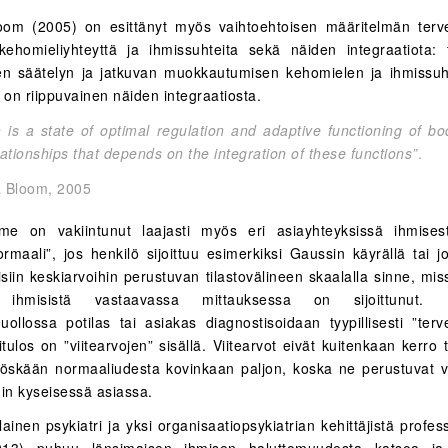
om (2005) on esittänyt myös vaihtoehtoisen määritelmän terv
kehomieliyhteyttä ja ihmissuhteita sekä näiden integraatiota:
en säätelyn ja jatkuvan muokkautumisen kehomielen ja ihmissuht
 on riippuvainen näiden integraatiosta.
h is a state of optimal regulation and adaptive functioning of b
ationships that depends on the integration of these functions”
.
 Bloom, 2005
mme on vakiintunut laajasti myös eri asiayhteyksissä ihmises
normaali”, jos henkilö sijoittuu esimerkiksi Gaussin käyrällä tai 
siin keskiarvoihin perustuvan tilastovälineen skaalalla sinne, mis
 ihmisistä vastaavassa mittauksessa on sijoittunut. E
uollossa potilas tai asiakas diagnostisoidaan tyypillisesti ”terv
tulos on ”viitearvojen” sisällä. Viitearvot eivät kuitenkaan kerro
öskään normaaliudesta kovinkaan paljon, koska ne perustuvat 
hin kyseisessä asiassa.
ainen psykiatri ja yksi organisaatiopsykiatrian kehittäjistä profe