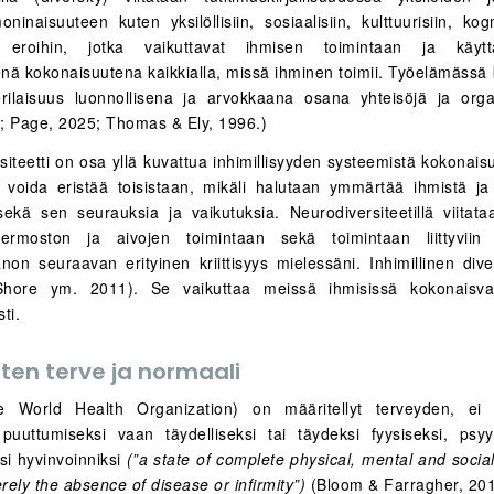
ninaisuuteen kuten yksilöllisiin, sosiaalisiin, kulttuurisiin, kogni
in eroihin, jotka vaikuttavat ihmisen toimintaan ja käytt
nä kokonaisuutena kaikkialla, missä ihminen toimii. Työelämässä 
rilaisuus luonnollisena ja arvokkaana osana yhteisöjä ja organ
; Page, 2025; Thomas & Ely, 1996.)
iteetti on osa yllä kuvattua inhimillisyyden systeemistä kokonais
i voida eristää toisistaan, mikäli halutaan ymmärtää ihmistä ja i
sekä sen seurauksia ja vaikutuksia. Neurodiversiteetillä viitataa
rmoston ja aivojen toimintaan sekä toimintaan liittyviin yk
non seuraavan erityinen kriittisyys mielessäni. Inhimillinen dive
(Shore ym. 2011). Se vaikuttaa meissä ihmisissä kokonaisvalt
sti.
tten terve ja normaali
World Health Organization) on määritellyt terveyden, ei 
puuttumiseksi vaan täydelliseksi tai täydeksi fyysiseksi, psyy
si hyvinvoinniksi
(”a state of complete physical, mental and socia
rely the absence of disease or infirmity”)
(Bloom & Farragher, 201