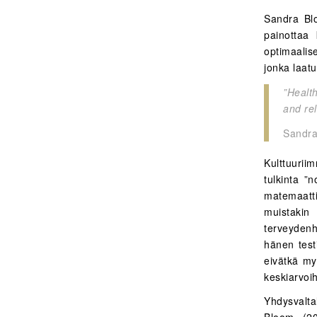
Sandra Blo
painottaa 
optimaalis
jonka laatu
”Healt
and rel
Sandra
Kulttuurii
tulkinta ”
matemaatti
muistakin
terveydenh
hänen testi
eivätkä my
keskiarvoi
Yhdysvaltal