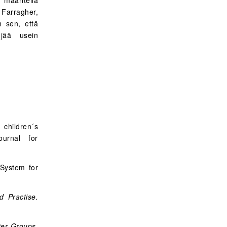
määritellä
 Farragher,
 sen, että
 jää usein
children´s
ournal for
 System for
d Practise.
ter Groups,