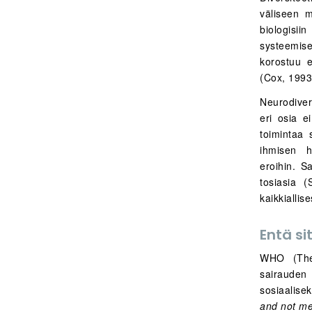
väliseen mo
biologisi
systeemise
korostuu e
(Cox, 1993
Neurodivers
eri osia e
toimintaa 
ihmisen he
eroihin. Sa
tosiasia 
kaikkiallise
Entä si
WHO (The 
sairauden 
sosiaalisek
and not me