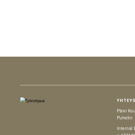
YHTEY
Päivi Ko
Puhelin:
Internal
y-17712