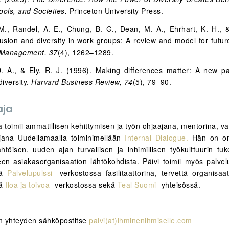
ools, and Societies.
Princeton University Press.
M., Randel, A. E., Chung, B. G., Dean, M. A., Ehrhart, K. H., 
lusion and diversity in work groups: A review and model for futur
 Management, 37
(4), 1262–1289.
 A., & Ely, R. J. (1996). Making differences matter: A new p
iversity.
Harvard Business Review, 74
(5), 79–90.
aja
a toimii ammatillisen kehittymisen ja työn ohjaajana, mentorina, v
ajana Uudellamaalla toiminimellään
Internal Dialogue.
Hän on om
lähtöisen, uuden ajan turvallisen ja inhimillisen työkulttuurin tu
een asiakasorganisaation lähtökohdista. Päivi toimii myös palvel
sä
Palvelupulssi
-verkostossa fasilitaattorina, tervettä organisaat
sä
Iloa ja toivoa
-verkostossa sekä
Teal Suomi
-yhteisössä.
in yhteyden sähköpostitse
paivi(at)ihminenihmiselle.com