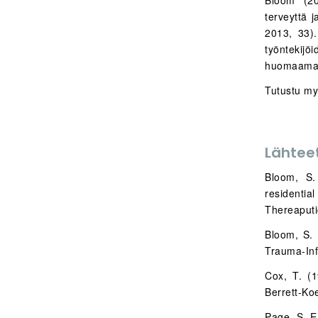
Bloom (20
terveyttä 
2013, 33)
työntekij
huomaamat
Tutustu myö
Lähtee
Bloom, S.
residenti
Thereaputi
Bloom, S. 
Trauma-Inf
Cox, T. (
Berrett-Koe
Page, S. E