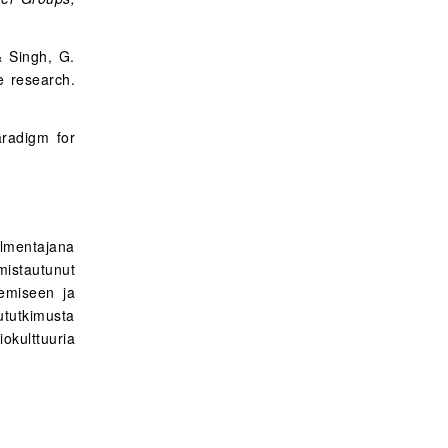
& Singh, G.
e research.
aradigm for
almentajana
istautunut
kemiseen ja
ututkimusta
iokulttuuria