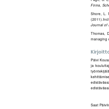
Firms,
Sch
Shore, L. 
(2011).Inc
Journal of
Thomas, D.
managing d
Kirjoitt
Päivi Kous
ja koulutt
työntekijä
kehittämis
edistäväs
edistäväs
Saat Päivi