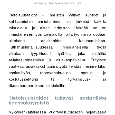
/
Johtajuus
,
Uusi työelämä
by
Päivi
Tietoisuustaidot – Ihmisten väliset suhteet ja
kohtaamisten onnistuminen on tärkeää kaikilla
toimialoilla ja aivan erityisen tärkeää se on
ihmisläheisen työn toimialoilla, joilla työn arvo luodaan
ulkoisten asiakkaiden kohtaamisissa.
Tutkimuskirjallisuudessa ihmisläheisellä työllä
viitataan tyypillisesti työhön, joka sisältää
asiakaskohtaamisia ja asiakaspalvelua. Erityisen
vaativaa asiakaskohtaamistyötä tehdään esimerkiksi
sosiaalityön, terveydenhuollon, opetus- ja
koulutussektorin tai turvallisuus- ja
rikosseuraamuksen toimialoilla.
Tietoisuustaidot tukevat sosiaalista
kanssakäymistä
Nykyisenkaltaisessa vuorovaikutukseen nojaavassa