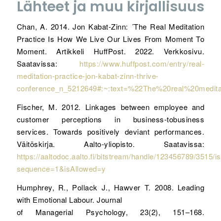
Lähteet ja muu kirjallisuus
Chan, A. 2014. Jon Kabat-Zinn: ´The Real Meditation
Practice Is How We Live Our Lives From Moment To
Moment. Artikkeli HuffPost. 2022. Verkkosivu.
Saatavissa:
https://www.huffpost.com/entry/real-
meditation-practice-jon-kabat-zinn-thrive-
conference_n_5212649#:~:text=%22The%20real%20medita
Fischer, M. 2012. Linkages between employee and
customer perceptions in business-tobusiness
services. Towards positively deviant performances.
Väitöskirja. Aalto-yliopisto. Saatavissa:
https://aaltodoc.aalto.fi/bitstream/handle/123456789/3515
sequence=1&isAllowed=y
Humphrey, R., Pollack J., Hawver T. 2008. Leading
with Emotional Labour. Journal
of Managerial Psychology, 23(2), 151–168.