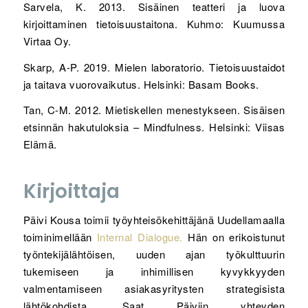
Sarvela, K. 2013. Sisäinen teatteri ja luova
kirjoittaminen tietoisuustaitona. Kuhmo: Kuumussa
Virtaa Oy.
Skarp, A-P. 2019. Mielen laboratorio. Tietoisuustaidot
ja taitava vuorovaikutus. Helsinki: Basam Books.
Tan, C-M. 2012. Mietiskellen menestykseen. Sisäisen
etsinnän hakutuloksia – Mindfulness. Helsinki: Viisas
Elämä.
Kirjoittaja
Päivi Kousa toimii työyhteisökehittäjänä Uudellamaalla
toiminimellään
Internal Dialogue.
Hän on erikoistunut
työntekijälähtöisen, uuden ajan työkulttuurin
tukemiseen ja inhimillisen kyvykkyyden
valmentamiseen asiakasyritysten strategisista
lähtökohdista. Saat Päiviin yhteyden