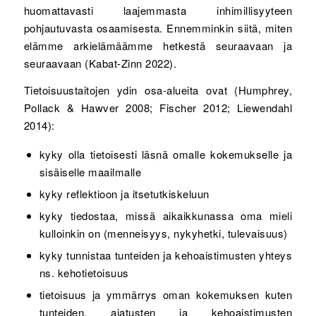
huomattavasti laajemmasta inhimillisyyteen
pohjautuvasta osaamisesta. Ennemminkin siitä, miten
elämme arkielämäämme hetkestä seuraavaan ja
seuraavaan (Kabat-Zinn 2022).
Tietoisuustaitojen ydin osa-alueita ovat (Humphrey,
Pollack & Hawver 2008; Fischer 2012; Liewendahl
2014):
kyky olla tietoisesti läsnä omalle kokemukselle ja
sisäiselle maailmalle
kyky reflektioon ja itsetutkiskeluun
kyky tiedostaa, missä aikaikkunassa oma mieli
kulloinkin on (menneisyys, nykyhetki, tulevaisuus)
kyky tunnistaa tunteiden ja kehoaistimusten yhteys
ns. kehotietoisuus
tietoisuus ja ymmärrys oman kokemuksen kuten
tunteiden, ajatusten ja kehoaistimusten