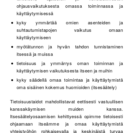
ohjausvaikutuksesta omassa toiminnassa ja
käyttäytymisessä
kyky ymmärtää omien asenteiden ja
suhtautumistapojen vaikutus omaan
käyttäytymiseen
myötätunnon ja hyvän tahdon tunnistaminen
itsessä ja muissa
tietoisuus ja ymmärrys oman toiminnan ja
käyttäytymisen vaikutuksesta itseen ja muihin
kyky säädellä omaa toimintaa ja käyttäytymistä
oma sisäinen kokemus huomioiden (itsesäätely)
Tietoisuustaidot mahdollistavat eettisesti vastuullisen
kanssakäymisen muiden kanssa.
Itsesäätelyosaamisen kehittyessä opimme tietoisesti
ohjaamaan itseämme ja omaa käyttäytymistä
yhteistyöhön rohkaisevalla ja keskinäistä turvaa