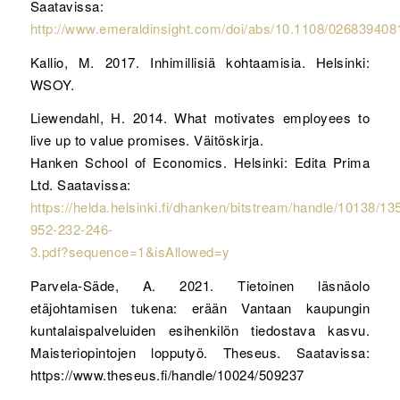
Saatavissa:
http://www.emeraldinsight.com/doi/abs/10.1108/02683940
Kallio, M. 2017. Inhimillisiä kohtaamisia. Helsinki:
WSOY.
Liewendahl, H. 2014. What motivates employees to
live up to value promises. Väitöskirja.
Hanken School of Economics. Helsinki: Edita Prima
Ltd. Saatavissa:
https://helda.helsinki.fi/dhanken/bitstream/handle/10138/1
952-232-246-
3.pdf?sequence=1&isAllowed=y
Parvela-Säde, A. 2021. Tietoinen läsnäolo
etäjohtamisen tukena: erään Vantaan kaupungin
kuntalaispalveluiden esihenkilön tiedostava kasvu.
Maisteriopintojen lopputyö. Theseus. Saatavissa:
https://www.theseus.fi/handle/10024/509237