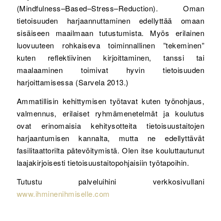
(Mindfulness–Based–Stress–Reduction). Oman
tietoisuuden harjaannuttaminen edellyttää omaan
sisäiseen maailmaan tutustumista. Myös erilainen
luovuuteen rohkaiseva toiminnallinen ”tekeminen”
kuten reflektiivinen kirjoittaminen, tanssi tai
maalaaminen toimivat hyvin tietoisuuden
harjoittamisessa (Sarvela 2013.)
Ammatillisin kehittymisen työtavat kuten työnohjaus,
valmennus, erilaiset ryhmämenetelmät ja koulutus
ovat erinomaisia kehitysotteita tietoisuustaitojen
harjaantumisen kannalta, mutta ne edellyttävät
fasilitaattorilta pätevöitymistä. Olen itse kouluttautunut
laajakirjoisesti tietoisuustaitopohjaisiin työtapoihin.
Tutustu palveluihini verkkosivullani
www.ihminenihmiselle.com