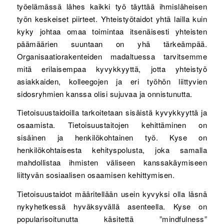
työelämässä lähes kaikki työ täyttää ihmisläheisen
työn keskeiset piirteet. Yhteistyötaidot yhtä lailla kuin
kyky johtaa omaa toimintaa itsenäisesti yhteisten
päämäärien suuntaan on yhä tärkeämpää.
Organisaatiorakenteiden madaltuessa tarvitsemme
mitä erilaisempaa kyvykkyyttä, jotta yhteistyö
asiakkaiden, kolleegojen ja eri työhön liittyvien
sidosryhmien kanssa olisi sujuvaa ja onnistunutta.
Tietoisuustaidoilla tarkoitetaan sisäistä kyvykkyyttä ja
osaamista. Tietoisuustaitojen kehittäminen on
sisäinen ja henkilökohtainen työ. Kyse on
henkilökohtaisesta kehityspolusta, joka samalla
mahdollistaa ihmisten väliseen kanssakäymiseen
liittyvän sosiaalisen osaamisen kehittymisen.
Tietoisuustaidot määritellään usein kyvyksi olla läsnä
nykyhetkessä hyväksyvällä asenteella. Kyse on
popularisoitunutta käsitettä ”mindfulness”