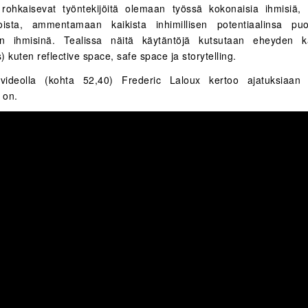
rohkaisevat työntekijöitä olemaan työssä kokonaisia ihmisiä
ioista, ammentamaan kaikista inhimillisen potentiaalinsa puo
än ihmisinä. Tealissa näitä käytäntöjä kutsutaan eheyden kä
 kuten reflective space, safe space ja storytelling.
 videolla (kohta 52,40) Frederic Laloux kertoo ajatuksiaan s
 on.