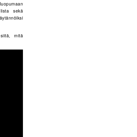
, luopumaan
lista sekä
ytännöiksi
iitä, mitä