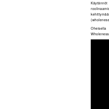
Käytännöt 
roolinaam
kehittymä
(wholeness)
Oheisella
Wholeness