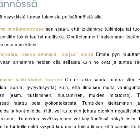
ännössä
 psyykkistä turvaa tukevista pelisäännöistä alla.
me minä-muodossa
sen sijaan, että tekisimme tulkintoja tai tu
enkilön toimintaa tai motiiveja
.
Opettelemme ilmaisemaan itseä
ksestamme käsin.
atkaise, neuvo emmekä ”korjaa” muita
Emme pyri muuttam
 vaan annamme heidän olla sellaisia kuin he ovat ja tuntea si
.
ymme kaikenlaiset tunteet
On eri asia saada tuntea siten k
iloa, surua, tyytyväisyyttä) kuin, että ilmaisee muita vahingoitt
taan (esim. tiuskiminen, huutaminen, muiden mitätöinti). 
isesti rajattu pois työkontekstista. Tunteiden kieltäminen 
ida ja kontrolloida niitä, voi kuitenkin johtaa etenkin negatiivist
ymiseen. Tunteiden hyväksyminen voi käytännössä näkyä esim. 
ille tunteille sekä kykynä kuunnella toista ilman, että sanoisi tai il