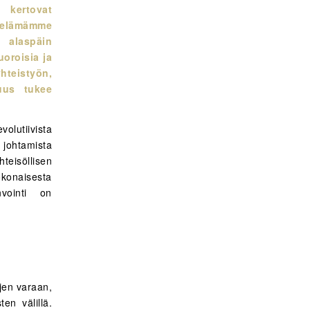
 kertovat
öelämämme
 alaspäin
uoroisia ja
hteistyön,
suus tukee
volutiivista
n johtamista
eisöllisen
okonaisesta
nvointi on
ä
öjen varaan,
en välillä.