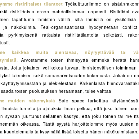
mme ristiriitaiset tilanteet
Työkulttuuriimme on sisäänrakenn
rkiä ristiriidoista eroon mahdollisimman nopeasti. Ristiriidat ova
linen tapahtuma ihmisten välillä, sillä ihmisillä on yksilöllisiä 
a ja näkökulmia. Teal-organisaatiossa hyödynnetään conflict
ia pyrkimyksenä ratkaista ristiriitatilanteita selkeästi, rake
tusti.
mme kaikkea muita alentavaa, nöyryyttävää tai väh
tymistä
.
Arvostamme toisen ihmisyyttä emmekä herätä häne
usta. Jotta jokainen voi kokea turvaa, ihmistenvälisen toiminnan 
tyksi tulemisen sekä samanarvoisuuden kokemusta. Jokainen o
käyttäytymisestään ja elekielestään. Kaikenlaista hienovaraistakin
i saada toisen puolustuksen heräämään, tulee välttää.
me muiden näkemyksiä
Safe space tarkoittaa käytännössä 
ilmaista tunteita ja ajatuksia ilman pelkoa, että joku toinen tuom
on syvään juurtunut sellainen käsitys, että joku toinen tai me it
enemmän oikeassa. Tästä syystä harjoittelemme myös uusien n
ta kuuntelemalla ja kysymällä lisää toiselta hänen näkökulmistaan.