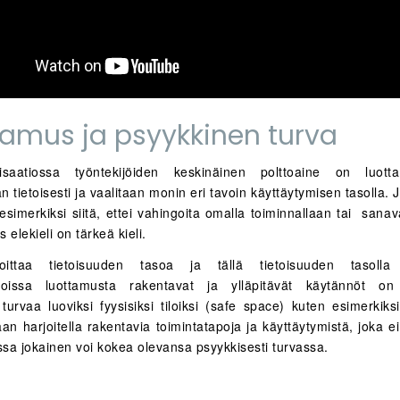
tamus ja psyykkinen turva
nisaatiossa työntekijöiden keskinäinen polttoaine on luott
 tietoisesti ja vaalitaan monin eri tavoin käyttäytymisen tasolla.
simerkiksi siitä, ettei vahingoita omalla toiminnallaan tai sanav
 elekieli on tärkeä kieli.
oittaa tietoisuuden tasoa ja tällä tietoisuuden tasolla 
tioissa luottamusta rakentavat ja ylläpitävät käytännöt on 
turvaa luoviksi fyysisiksi tiloiksi (safe space) kuten esimerkiks
an harjoitella rakentavia toimintatapoja ja käyttäytymistä, joka e
ssa jokainen voi kokea olevansa psyykkisesti turvassa.