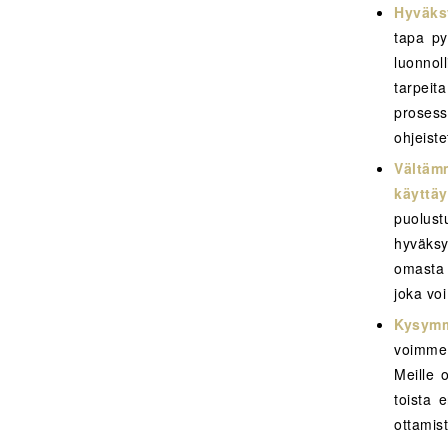
Hyväksy
tapa py
luonnol
tarpeit
prosess
ohjeiste
Vältä
käyttäy
puolust
hyväksy
omasta 
joka vo
Kysym
voimme 
Meille 
toista 
ottamis