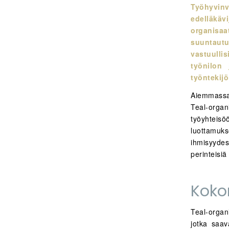
Työhyvin
edelläkä
organisa
suuntautuv
vastuulli
työnilon 
työntekijö
Aiemmassa 
Teal-organi
työyhteis
luottamuks
ihmisyyde
perinteisiä
Koko
Teal-organi
jotka saav