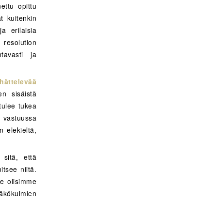
ettu opittu
t kuitenkin
ja erilaisia
 resolution
ntavasti ja
ättelevää
n sisäistä
tulee tukea
n vastuussa
 elekieltä,
sitä, että
itsee niitä.
se olisimme
äkökulmien