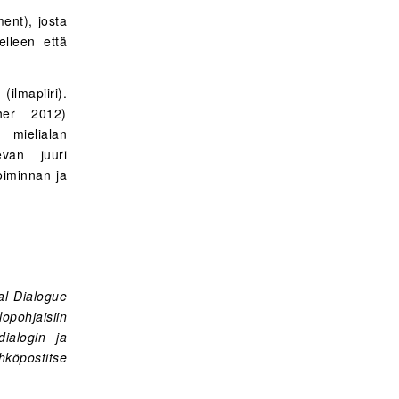
ent), josta
elleen että
ilmapiiri).
cher 2012)
 mielialan
van juuri
oiminnan ja
al Dialogue
pohjaisiin
dialogin ja
öpostitse