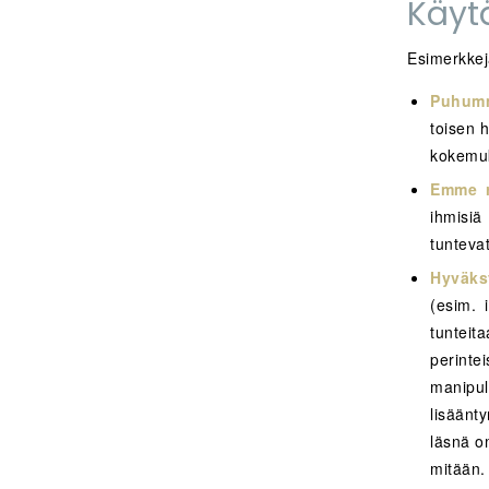
Käyt
Esimerkkejä
Puhum
toisen h
kokemu
Emme r
ihmisiä
tuntevat
Hyväks
(esim. 
tuntei
perinte
manipulo
lisäänt
läsnä om
mitään.