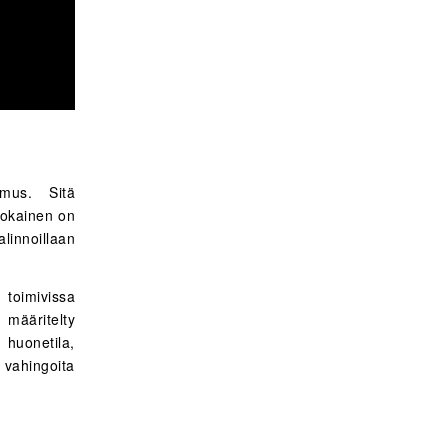
amus. Sitä
 Jokainen on
alinnoillaan
toimivissa
määritelty
i huonetila,
i vahingoita