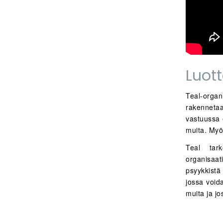
Luot
Teal-orga
rakennetaan
vastuussa e
muita. Myös
Teal tark
organisaa
psyykkistä 
jossa voida
muita ja jo