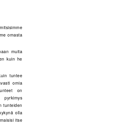
omitsisimme
mme omasta
aan muita
ten kuin he
uin tuntee
avasti omia
Tunteet on
ja pyrkimys
en tunteiden
kykynä olla
maisisi itse