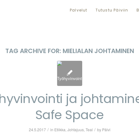
Palvelut
Tutustu Päiviin
B
TAG ARCHIVE FOR:
MIELIALAN JOHTAMINEN
hyvinvointi ja johtamin
Safe Space
/
/
24.5.2017
in
Etiikka
,
Johtajuus
,
Teal
by
Päivi