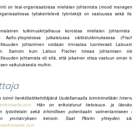
inti on teal-organisaatoissa mielialan johtamista (mood managem
rganisaatiossa työskentelevä työntekijä on vastuussa sekä its
lainen tutkimuskirjallisuus korostaa mielialan johtamista (
si Aalto-yliopistossa julkaistussa väitöstutkimuksessa (Fis
llisuuden johtaminen voidaan rinnastaa luontevasti Lalouxin
een. Samoin kuin Laloux Fischer toteaa johtamisen ole
lisuuden johtamista eli sitä, että jokainen ottaa vastuun oman t
isen vaikutuksesta muihin.
ittaja
a toimii henkilöstökehittäjänä Uudellamaalla toiminimellään Intern
enihmiselle.com
.
Hän on erikoistunut tietoisuus- ja läsnäolo
siin työotteisiin sekä inhimillisen potentiaalin valmentamiseen 
sen ymmärryksen keinoin. Saat Päiviin yhteyden sähk
nenihmiselle.com