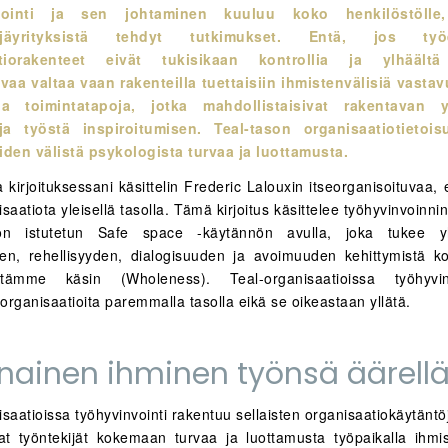
vointi ja sen johtaminen kuuluu koko henkilöstölle,
vijäyrityksistä tehdyt tutkimukset. Entä, jos ty
atiorakenteet eivät tukisikaan kontrollia ja ylhäältä
aa valtaa vaan rakenteilla tuettaisiin ihmistenvälisiä vastav
sia toimintatapoja, jotka mahdollistaisivat rakentavan y
ja työstä inspiroitumisen. Teal-tason organisaatiotietoi
iden välistä psykologista turvaa ja luottamusta.
kirjoituksessani
käsittelin Frederic Lalouxin itseorganisoituvaa, e
saatiota yleisellä tasolla. Tämä kirjoitus käsittelee työhyvinvoinni
öön istutetun Safe space -käytännön avulla, joka tukee yht
en, rehellisyyden, dialogisuuden ja avoimuuden kehittymistä k
stämme käsin (Wholeness). Teal-organisaatioissa työhyvi
 organisaatioita paremmalla tasolla eikä se oikeastaan yllätä.
nainen ihminen työnsä äärell
saatioissa työhyvinvointi rakentuu sellaisten organisaatiokäytänt
at työntekijät kokemaan turvaa ja luottamusta työpaikalla ihmist