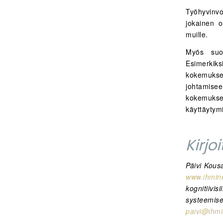
Työhyvinvo
jokainen o
muille.
Myös suoma
Esimerkik
kokemukse
johtamis
kokemuksel
käyttäytym
Kirjo
Päivi Kous
www.ihmin
kognitiivi
systeemi
paivi@ihmi