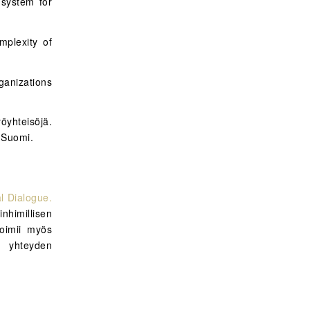
 system for
mplexity of
anizations
öyhteisöjä.
l-Suomi.
al Dialogue.
himillisen
toimii myös
yhteyden