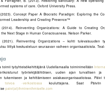
 & Farragher, B. (2013). Restoring sanctuary: A new operating
ormed systems of care. Oxford University Press.
(2023). Concept Paper A Biocratic Paradigm: Exploring the Co
formed Leadership and Creating Presence™
. (2014). Reinventing Organizations: A Guide to Creating Org
y the Next Stage in Human Consciousness. Nelson Parker.
 (2021). Reinventing Organizations – kohti tulevaisuuden ty
utsu liittyä keskusteluun seuraavan vaiheen organisaatioista. Tea
aja
a toimii työyhteisökehittäjänä Uudellamaalla toiminimellään
Intern
ikoistunut työntekijälähtöisen, uuden ajan turvallisen ja in
rin tukemiseen ja kehittämiseen asiakasorganisaatioissa. Päivi 
 toivoa -verkostossa
kouluttajana. Saat Päiviin 
itse
paivi(at)ihminenihmiselle.com