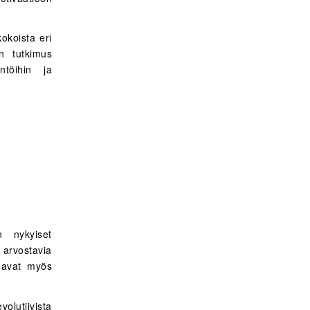
kokoista eri
n tutkimus
äntöihin ja
n nykyiset
 arvostavia
joavat myös
lutiivista