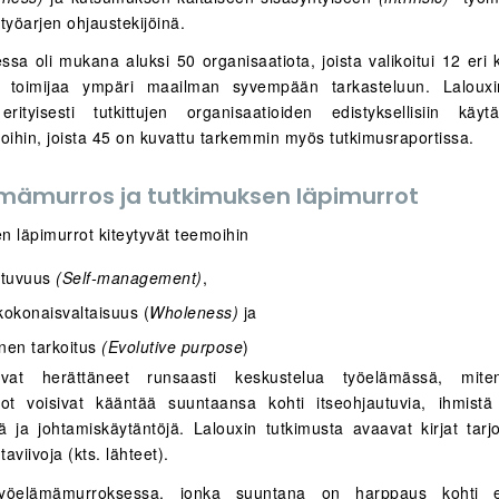
työarjen ohjaustekijöinä.
sa oli mukana aluksi 50 organisaatiota, joista valikoitui 12 eri 
en toimijaa ympäri maailman syvempään tarkasteluun. Lalouxi
erityisesti tutkittujen organisaatioiden edistyksellisiin käyt
poihin, joista 45 on kuvattu tarkemmin myös tutkimusraportissa.
mämurros ja tutkimuksen läpimurrot
n läpimurrot kiteytyvät teemoihin
utuvuus
(Self-management)
,
kokonaisvaltaisuus (
Wholeness)
ja
inen tarkoitus
(Evolutive purpose
)
at herättäneet runsaasti keskustelua työelämässä, mite
iot voisivat kääntää suuntaansa kohti itseohjautuvia, ihmistä
jä ja johtamiskäytäntöjä. Lalouxin tutkimusta avaavat kirjat tar
aviivoja (kts. lähteet).
öelämämurroksessa, jonka suuntana on harppaus kohti evo