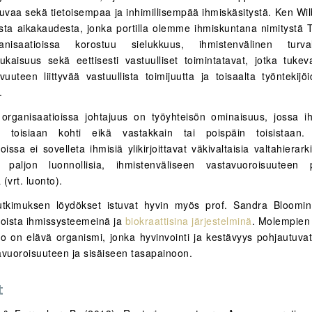
vaa sekä tietoisempaa ja inhimillisempää ihmiskäsitystä. Ken Wil
sta aikakaudesta, jonka portilla olemme ihmiskuntana nimitystä 
nisaatioissa korostuu sielukkuus, ihmistenvälinen turva
kaisuus sekä eettisesti vastuulliset toimintatavat, jotka tukeva
vuuteen liittyvää vastuullista toimijuutta ja toisaalta työntekijö
.
organisaatioissa johtajuus on työyhteisön ominaisuus, jossa i
t toisiaan kohti eikä vastakkain tai poispäin toisistaan.
oissa ei sovelleta ihmisiä ylikirjoittavat väkivaltaisia valtahierark
 paljon luonnollisia, ihmistenväliseen vastavuoroisuuteen p
 (vrt. luonto).
utkimuksen löydökset istuvat hyvin myös prof. Sandra Bloomin
ioista ihmissysteemeinä ja
biokraattisina järjestelminä
. Molempien 
io on elävä organismi, jonka hyvinvointi ja kestävyys pohjautuva
avuoroisuuteen ja sisäiseen tasapainoon.
t