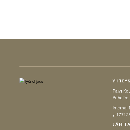
YHTEY
Päivi Ko
Puhelin:
Internal
y-17712
LÄHIT