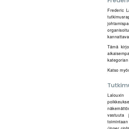
Frederi
Frederic L
tutkimusra
johtamisp
organisoi
kannattav
Tämä kirjo
aikaisempa
kategorian
Katso my
Tutkim
Lalouxin 
poikkeuks
näkemättöm
vastuuta j
toimintaan
(inner righ