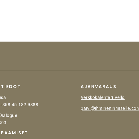
STIEDOT
AJANVARAUS
usa
Verkkokalenteri Vello
 +358 45 182 9388
paivi@ihminenihmiselle.co
 Dialogue
303
APAAMISET