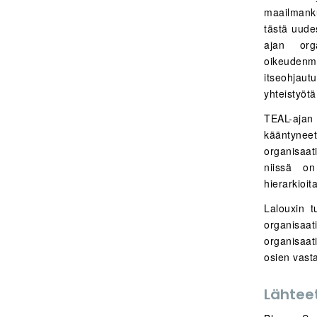
maailmanku
tästä uude
ajan orga
oikeudenmu
itseohjautu
yhteistyötä
TEAL-ajan 
kääntynee
organisaati
niissä on
hierarkioita
Lalouxin t
organisaat
organisaat
osien vast
Lähtee