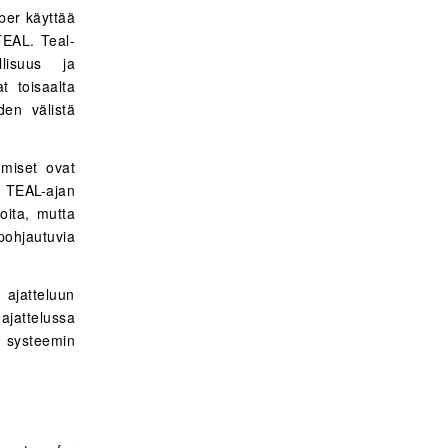
ber käyttää
TEAL. Teal-
llisuus ja
t toisaalta
iden välistä
hmiset ovat
 TEAL-ajan
ioita, mutta
ohjautuvia
 ajatteluun
ajattelussa
t systeemin