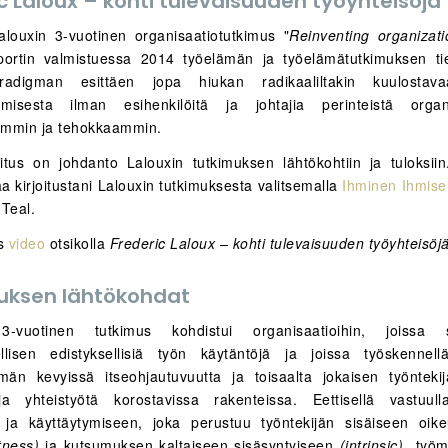
c Laloux – kohti tulevaisuuden työyhteisöjä
alouxin 3-vuotinen organisaatiotutkimus "
Reinventing organizati
portin valmistuessa 2014 työelämän ja työelämätutkimuksen ti
aradigman esittäen jopa hiukan radikaaliltakin kuulostav
tumisesta ilman esihenkilöitä ja johtajia perinteistä organi
ammin ja tehokkaammin.
itus on johdanto Lalouxin tutkimuksen lähtökohtiin ja tuloksii
a kirjoitustani Lalouxin tutkimuksesta valitsemalla
Ihminen Ihmisel
 Teal.
ös
video
otsikolla
Frederic Laloux – kohti tulevaisuuden työyhteisöj
uksen lähtökohdat
3-vuotinen tutkimus kohdistui organisaatioihin, joissa s
ellisen edistyksellisiä työn käytäntöjä ja joissa työskennel
än kevyissä itseohjautuvuutta ja toisaalta jokaisen työntekij
a yhteistyötä korostavissa rakenteissa. Eettisellä vastuull
 ja käyttäytymiseen, joka perustuu työntekijän sisäiseen oik
tness)
ja kutsumuksen kaltaiseen sisäsyntyiseen
(intrinsic)
työmo