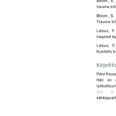
Bloom, S.,
trauma-inf
Bloom, S. 
Trauma-In
Laloux, F
Inspired b
Laloux, F.
Kuvitettu k
Kirjoitt
Päivi Kous
Hän on er
työkulttuu
Iloa ja
sähköpost