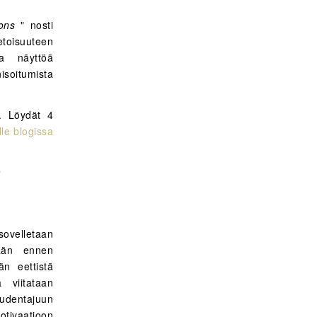
ons
" nosti
etoisuuteen
aa näyttöä
soitumista
n. Löydät 4
le blogissa
ä
ovelletaan
lään ennen
än eettistä
a viitataan
eudentajuun
tivaatioon