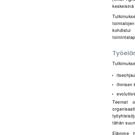
keskeisinä 
Tutkimukses
toimialoj
kohdistui 
toimintata
Työelä
Tutkimukse
itseohja
ihmisen 
evolutiiv
Teemat ov
organisaat
työyhteisö
tähän suunt
Elämme ty