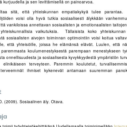
llä kurjuudella ja sen levittämisellä on painoarvoa.
taa sitä, että yhteiskunnan empatiakykyä tulee parantaa. E
eilijöiden voisi olla hyvä tutkia sosiaalisesti älykkään vanhem
ttä vankiloissa annettavan sosiaalisten ja emotionaalisten taitoj
yhteiskunnallisia vaikutuksia. Tällaisista koko yhteiskunnan 
tä sosiaalisten aivojen toiminnan optimointiin voisi koitua valta
lle, että yhteisöille, joissa he elämänsä elävät. Luulen, että 
vat paremmasta koulumenestyksestä parempaan menestykseen ty
a onnellisuudesta ja sosiaalisesta kyvykkyydestä ympäristön turv
 elinikäiseen terveyteen. Paremmin koulutetut, turvallisemmi
a terveemmät ihmiset kykenevät antamaan suuremman pano
t
. (2009). Sosiaalinen äly. Otava.
aja
a toimii työyhteisökehittäjänä Uudellamaalla toiminimellään
Intern