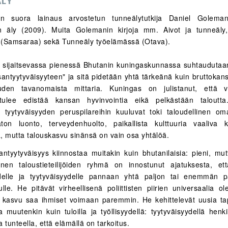
LY
 on suora lainaus arvostetun tunneälytutkija Daniel Golemani
en äly (2009). Muita Golemanin kirjoja mm. Aivot ja tunneäly
t (Samsaraa) sekä Tunneäly työelämässä (Otava).
a sijaitsevassa pienessä Bhutanin kuningaskunnassa suhtaudutaa
santyytyväisyyteen" ja sitä pidetään yhtä tärkeänä kuin bruttokans
louden tavanomaista mittaria. Kuningas on julistanut, että v
n tulee edistää kansan hyvinvointia eikä pelkästään taloutta
n tyytyväisyyden peruspilareihin kuuluvat toki taloudellinen om
ton luonto, terveydenhuolto, paikallista kulttuuria vaaliva 
, mutta talouskasvu sinänsä on vain osa yhtälöä.
antyytyväisyys kiinnostaa muitakin kuin bhutanilaisia: pieni, mu
inen taloustieteilijöiden ryhmä on innostunut ajatuksesta, et
udelle ja tyytyväisyydelle pannaan yhtä paljon tai enemmän p
lle. He pitävät virheellisenä poliittisten piirien universaalia ol
 kasvu saa ihmiset voimaan paremmin. He kehittelevät uusia ta
a muutenkin kuin tuloilla ja työllisyydellä: tyytyväisyydellä henki
ja tunteella, että elämällä on tarkoitus.