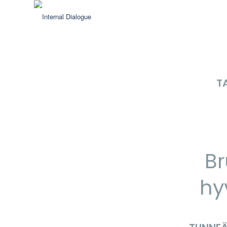
T
Br
hy