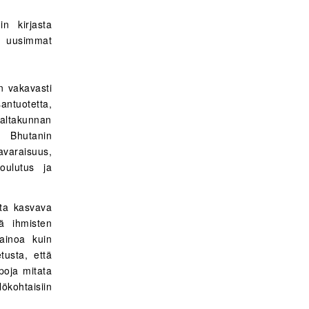
n kirjasta
, uusimmat
n vakavasti
antuotetta,
altakunnan
. Bhutanin
avaraisuus,
koulutus ja
tta kasvava
tä ihmisten
ainoa kuin
etusta, että
poja mitata
lökohtaisiin