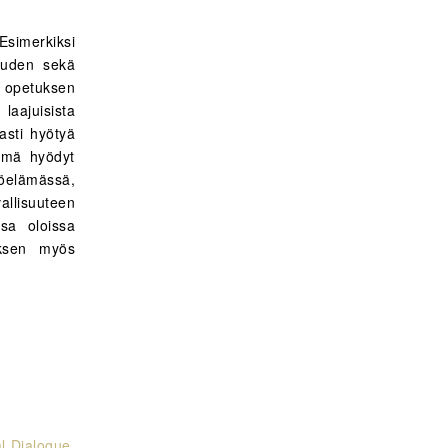
simerkiksi
muuden sekä
en opetuksen
laajuisista
vasti hyötyä
nämä hyödyt
öelämässä,
allisuuteen
ssa oloissa
ksen myös
al Dialogue.