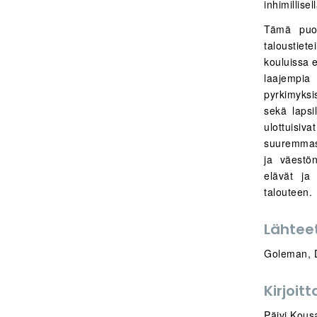
inhimillise
Tämä puol
taloustiet
kouluissa e
laajempia 
pyrkimyksis
sekä lapsi
ulottuisi
suuremmast
ja väestön
elävät j
talouteen.
Lähtee
Goleman, D
Kirjoitt
Päivi Kous