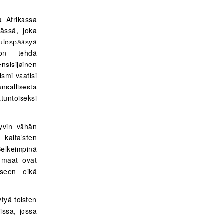
a Afrikassa
mässä, joka
ulospääsyä
 on tehdä
nsisijainen
ismi vaatisi
sallisesta
tuntoiseksi
hyvin vähän
 kaltaisten
Selkeimpinä
t maat ovat
iseen eikä
ytyä toisten
issa, jossa