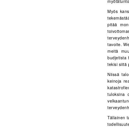
myötätunto
Myös kansa
tekemästää
pitää mon
toivotto
terveydenh
tavoite. We
meitä muu
budjetista
tekisi siit
Niissä tal
keinoja re
katastrofi
tuloksina 
velkaantu
terveydenh
Tällainen t
todellisuu