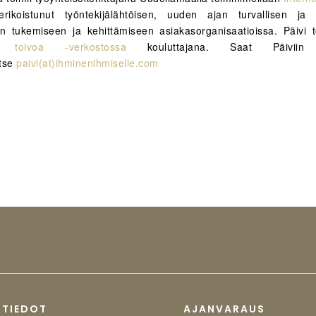
ikoistunut työntekijälähtöisen, uuden ajan turvallisen ja in
rin tukemiseen ja kehittämiseen asiakasorganisaatioissa. Päivi 
 toivoa -verkostossa
kouluttajana. Saat Päiviin 
itse
paivi(at)ihminenihmiselle.com
STIEDOT
AJANVARAUS