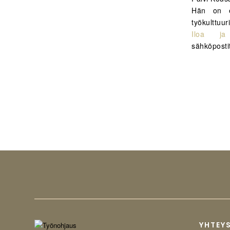
Hän on er
työkulttuu
Iloa ja
sähköpost
YHTEY