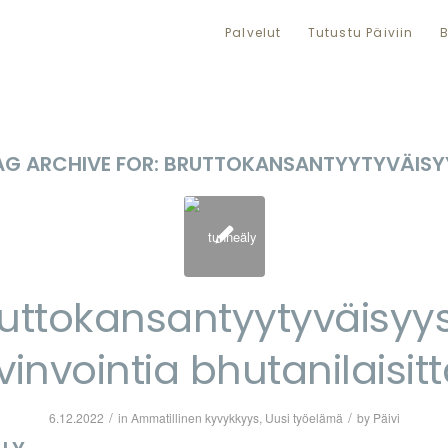
Palvelut
Tutustu Päiviin
B
AG ARCHIVE FOR:
BRUTTOKANSANTYYTYVÄISY
uttokansantyytyväisyy
vinvointia bhutanilaisitt
/
/
6.12.2022
in
Ammatillinen kyvykkyys
,
Uusi työelämä
by
Päivi