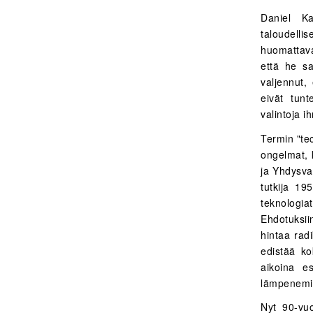
Daniel Ka
taloudell
huomattava
että he sa
valjennut,
eivät tunt
valintoja i
Termin "tec
ongelmat, 
ja Yhdysval
tutkija 19
teknologiat
Ehdotuksii
hintaa radi
edistää ko
aikoina e
lämpenemi
Nyt 90-vuo