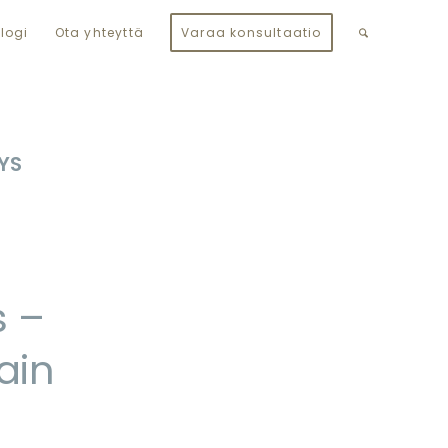
logi
Ota yhteyttä
Varaa konsultaatio
YS
s –
ain