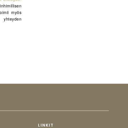
himillisen
toimii myös
yhteyden
LINKIT