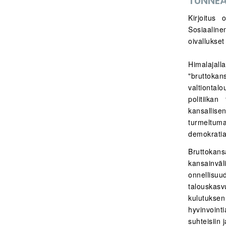
TUNNEÄ
Kirjoitus
Sosiaalin
oivallukse
Himalajall
"bruttokan
valtionta
politiika
kansallise
turmeltuma
demokratia
Bruttokans
kansainväl
onnellisu
talouskasvu
kulutuksen
hyvinvointi
suhteisiin 