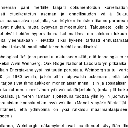
hneman pani merkille laajalti dokumentoidun korrelaatio
isesti etuoikeutetun aseman ja onnellisuuden välillä (lukuu
a nousua aivan pohjalta, kun köyhien ihmisten tilanne paranee 
avat niukan, mutta pysyvän toimeentulon). Taloustieteilijöille on
 etteivät heidän hyperrationaaliset mallinsa ota lainkaan lukuun 
eita yleensäkään - eivätkä siksi kykene tarkasti ennustamaan
hmiset tekevät, saati mikä tekee heidät onnelliseksi.
hological fix", joka perustuu ajatukseen siitä, että teknologia ratk
keksi Alvin Weinberg, Oak Ridge National Laboratoryn pitkäaikai
tain Energia-analyysi Instituutin perustaja. Weinbergista tuli var
50- ja 1960-luvulla, jolloin oltiin taipuvaisia uskomaan, että tu
 tarjoaisivat ihmelääkkeen monenlaisiin inhimillisiin ja sosiaalisiin
n kuului mm. massiivinen ydinvoimalajärjestelmä, jonka piti lask
kaalisti, ja meren rantaan sijoitettuna tuottaa yllin kyllin juomave
konaisten kansakuntien hyvinvointia. (Monet ympäristötieteilijät
sittäneet, että ydinvoima on yksi ratkaisu maailmanlaajuisee
seen.)
tiaana, Weinbergin näkemykset ovat muuttuneet sävyltään filos