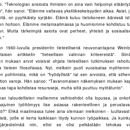
ksi. "Teknologian ansiosta ihmisten on aina vain helpompi etääntyä
än", hän sanoi. "Elämme valtavaa yksilökeskeisyyden aikaa. Asiat, 
keitä, on pyyhkäisty syrjään. Elämä kuluu tietokoneen ääressä is
den hoitoon. Elämme metamaailmassa ja huomiomme kohdistuu t
an. Mutta tärkeimpiä asioita ovat perheet, yhteisö ja sosiaali
."
n 1960-luvulla presidentin tieteellisenä neuvonantajana Weinber
ltaisen artikkelin "tieteellisen valinnan kriteereistä". Sii
 mukaan arvot voisivat ohjata tieteellisen tutkimuksen rahoitu
a tieteen filosofiassa. Nyt, melkein puoli vuosisataa myöhem
en pohtimista, mikä on "hyödyllistä" tai sen arvoista, että siihe
ltion varoja. Hän sanoo: "Tavanomaisen näkemyksen mukaan kap
kas tapa kohdistaa resursseja, mutta siitä puuttuu myötätunto".
han taloudellisten malliemme vaihtoehdot olla lopussa, ja onk
ajuinen työttömyys itse asiassa rakenteellinen ja perustava
iö?" Ehkä maailmassa tulee aina olemaan melkoinen - luultavast
siä, joille ei kerta kaikkiaan löydy kunnon työpaikkaa. Ja kuin
järjestelmää niin, ettei se olisi pelkästään tehokas 