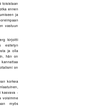
 toisistaan
jotka ennen
tumiseen ja
uoreimpaan
sen vastuun
g kirjoitti
nä esitetyn
sta ja olla
min, hän on
n kannattaa
italismi on
ohan korkea
nlaatuinen,
i kasvava -
ka voisimme
vaan myös