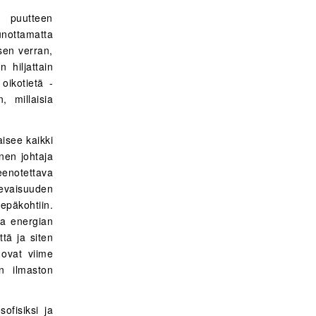
n puutteen
nottamatta
sen verran,
 hiljattain
oikotietä -
, millaisia
aisee kaikki
nen johtaja
teenotettava
levaisuuden
 epäkohtiin.
ea energian
ttä ja siten
 ovat viime
n ilmaston
ofisiksi ja