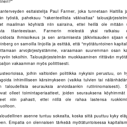
inen?"
nterveyden esitaistelija Paul Farmer, joka tunnetaan Haitilla j
n työstä, paheksuu "rakenteellista väkivaltaa" talousjärjestel
et maailman köyhistä niin sairaina, ettei heillä ole mitään 
masta tilanteestaan. Farmerin mielestä yksi ratkaisu
oidosta ihmisoikeus ja sen antamisesta jälkiviisauden sijaan e
inberg on samoilla linjoilla ja esittää, että "myötätuntoinen kapital
ttamaan arvojärjestystämme, varaamaan suuremman osan kan
 hyviin tekoihin. Talousjärjestelmän muokkaaminen riittävän myötä
ä paljon vakaamman myös poliittisesti.
ousteorioissa, joihin valtioiden politiikka nykyisin perustuu, on 
agoida inhimilliseen kärsimykseen (vaikka tulvien tai nälänhädän
en taloudellisia seurauksia arvioidaankin rutiininomaisesti). 
ovat olleet toimintaperiaatteet, joiden seurauksena köyhimmä
neet niin pahasti, ettei niillä ole rahaa lastensa ruokkim
uoltoon.
aloudellinen asenne tuntuu sokealta, koska siitä puuttuu kyky elä
teen. Empatia on olennaisen tärkeää myötätuntoisessa kapitalism