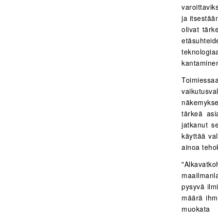
varoittavi
ja itsestä
olivat tär
etäsuhtei
teknologia
kantaminen
Toimiessaa
vaikutusva
näkemyksen
tärkeä asi
jatkanut s
käyttää va
ainoa teho
"Alkavatko
maailmanla
pysyvä ilm
määrä ihmi
muokata 