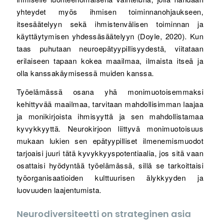
yhteydet myös ihmisen toiminnanohjaukseen,
itsesäätelyyn sekä ihmistenvälisen toiminnan ja
käyttäytymisen yhdessäsäätelyyn (Doyle, 2020). Kun
taas puhutaan neuroepätyypillisyydestä, viitataan
erilaiseen tapaan kokea maailmaa, ilmaista itseä ja
olla kanssakäymisessä muiden kanssa.
Työelämässä osana yhä monimuotoisemmaksi
kehittyvää maailmaa, tarvitaan mahdollisimman laajaa
ja monikirjoista ihmisyyttä ja sen mahdollistamaa
kyvykkyyttä. Neurokirjoon liittyvä monimuotoisuus
mukaan lukien sen epätyypilliset ilmenemismuodot
tarjoaisi juuri tätä kyvykkyyspotentiaalia, jos sitä vaan
osattaisi hyödyntää työelämässä, sillä se tarkoittaisi
työorganisaatioiden kulttuurisen älykkyyden ja
luovuuden laajentumista.
Neurodiversiteetti on strateginen asia