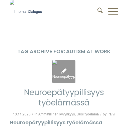
TAG ARCHIVE FOR:
AUTISM AT WORK
Neuroepätyypillisyys
työelämässä
/
/
13.11.2025
in
Ammatillinen kyvykkyys
,
Uusi työelämä
by
Päivi
Neuroepätyypillisyys työelämässä