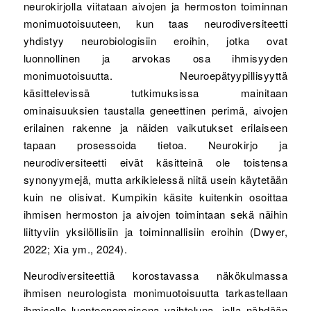
neurokirjolla viitataan aivojen ja hermoston toiminnan
monimuotoisuuteen, kun taas neurodiversiteetti
yhdistyy neurobiologisiin eroihin, jotka ovat
luonnollinen ja arvokas osa ihmisyyden
monimuotoisuutta. Neuroepätyypillisyyttä
käsittelevissä tutkimuksissa mainitaan
ominaisuuksien taustalla geneettinen perimä, aivojen
erilainen rakenne ja näiden vaikutukset erilaiseen
tapaan prosessoida tietoa. Neurokirjo ja
neurodiversiteetti eivät käsitteinä ole toistensa
synonyymejä, mutta arkikielessä niitä usein käytetään
kuin ne olisivat. Kumpikin käsite kuitenkin osoittaa
ihmisen hermoston ja aivojen toimintaan sekä näihin
liittyviin yksilöllisiin ja toiminnallisiin eroihin (Dwyer,
2022; Xia ym., 2024).
Neurodiversiteettiä korostavassa näkökulmassa
ihmisen neurologista monimuotoisuutta tarkastellaan
ihmiselle luonteenomaisena vaihteluna, jolla nähdään