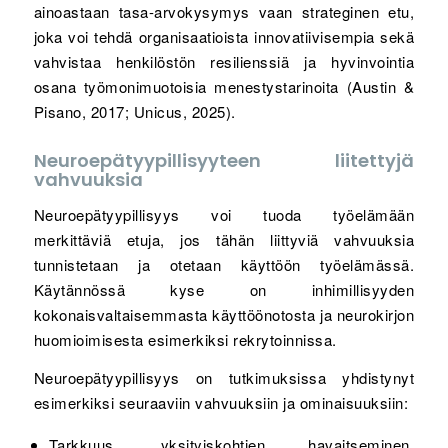
ainoastaan tasa-arvokysymys vaan strateginen etu,
joka voi tehdä organisaatioista innovatiivisempia sekä
vahvistaa henkilöstön resilienssiä ja hyvinvointia
osana työmonimuotoisia menestystarinoita (Austin &
Pisano, 2017; Unicus, 2025).
Neuroepätyypillisyyteen liitettyjä
vahvuuksia
Neuroepätyypillisyys voi tuoda työelämään
merkittäviä etuja, jos tähän liittyviä vahvuuksia
tunnistetaan ja otetaan käyttöön työelämässä.
Käytännössä kyse on inhimillisyyden
kokonaisvaltaisemmasta käyttöönotosta ja neurokirjon
huomioimisesta esimerkiksi rekrytoinnissa.
Neuroepätyypillisyys on tutkimuksissa yhdistynyt
esimerkiksi seuraaviin vahvuuksiin ja ominaisuuksiin:
Tarkkuus, yksityiskohtien havaitseminen,