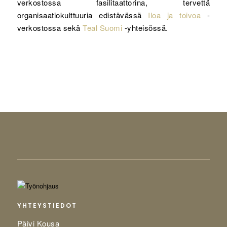
verkostossa fasilitaattorina, tervettä
organisaatiokulttuuria edistävässä
Iloa ja toivoa
-
verkostossa sekä
Teal Suomi
-yhteisössä.
YHTEYSTIEDOT
Päivi Kousa