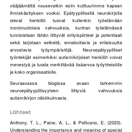
vääjäämättä nousevatkin esiin kulttuurimme kapean
ihmiskäsityksen vuoksi. Epätyypillisellä neurokirjolla
olevat henkilöt tuovat kuitenkin työelämään
monimuotoisia vahvuuksia, kunhan työelämässä
tunnistetaan tähän liittyvät erityispiirteet ja potentiaali
sekä tarjotaan selkeitä, ennakoitavia ja erilaisuutta
arvostavia työympäristöjä. Neuroepätyypilliset
työntekijät esimerkiksi autismikirjoiset henkilöt voivat
menestyä ja tuoda merkittävää lisäarvoa työyhteisölle
ja koko organisaatiolle.
Seuraavassa blogissa avaan tarkemmin
neuroepätyypillisyyteen liittyviä vahvuuksia
autismikirjon näkökulmasta.
Lähteet
Anthony, T. L., Paine, A. L., & Pellicano, E. (2020).
Understanding the importance and meaning of special