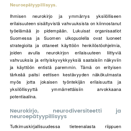
Neuroepätyypillisyys.
Ihmisen neurokirjo ja ymmärrys yksilölliseen
erilaisuuteen sisältyvistä vahvuuksista on kiinnostanut
työelämää jo pidempään. Lukuisat organisaatiot
Suomessa ja Suomen ulkopuolella ovat luoneet
strategioita ja ottaneet käyttöön henkilöstöohjelmia,
joiden avulla neurokirjon erilaisuuteen liittyviä
vahvuuksia ja erityiskyvykkyyksiä saataisiin näkyviin
ja käyttöön entistä paremmin. Tämä on erityisen
tärkeää paitsi eettisen kestävyyden näkökulmasta
myös jotta jokaisen työntekijän erilaisuutta ja
yksilöllisyyttä ymmärrettäisiin arvokkaana
potentiaalina.
Neurokirjo, neurodiversiteetti ja
neuroepätyypillisyys
Tutkimuskirjallisuudessa tieteenalasta riippuen