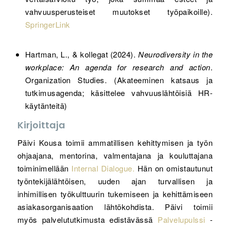
vahvuusperusteiset muutokset työpaikoille).
SpringerLink
Hartman, L., & kollegat (2024).
Neurodiversity in the
workplace: An agenda for research and action
.
Organization Studies. (Akateeminen katsaus ja
tutkimusagenda; käsittelee vahvuuslähtöisiä HR-
käytänteitä)
Kirjoittaja
Päivi Kousa toimii ammatillisen kehittymisen ja työn
ohjaajana, mentorina, valmentajana ja kouluttajana
toiminimellään
Internal Dialogue.
Hän on omistautunut
työntekijälähtöisen, uuden ajan turvallisen ja
inhimillisen työkulttuurin tukemiseen ja kehittämiseen
asiakasorganisaation lähtökohdista. Päivi toimii
myös palvelututkimusta edistävässä
Palvelupulssi
-