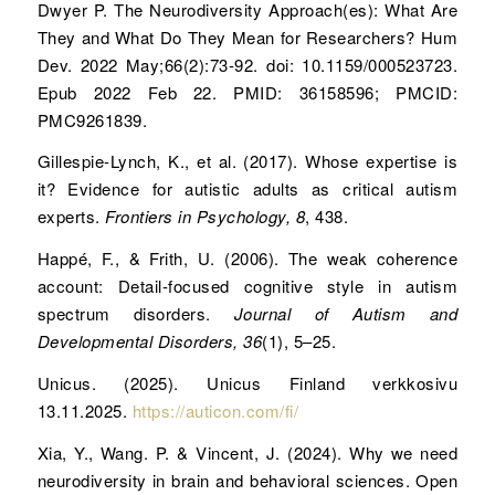
Dwyer P. The Neurodiversity Approach(es): What Are
They and What Do They Mean for Researchers? Hum
Dev. 2022 May;66(2):73-92. doi: 10.1159/000523723.
Epub 2022 Feb 22. PMID: 36158596; PMCID:
PMC9261839.
Gillespie-Lynch, K., et al. (2017). Whose expertise is
it? Evidence for autistic adults as critical autism
experts.
Frontiers in Psychology, 8
, 438.
Happé, F., & Frith, U. (2006). The weak coherence
account: Detail-focused cognitive style in autism
spectrum disorders.
Journal of Autism and
Developmental Disorders, 36
(1), 5–25.
Unicus. (2025). Unicus Finland verkkosivu
13.11.2025.
https://auticon.com/fi/
Xia, Y., Wang. P. & Vincent, J. (2024). Why we need
neurodiversity in brain and behavioral sciences. Open