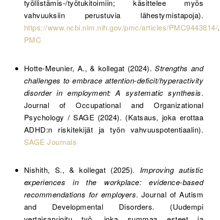
työllistämis-/työtukitoimiin; käsittelee myös
vahvuuksiin perustuvia lähestymistapoja).
https://www.ncbi.nlm.nih.gov/pmc/articles/PMC9443814/
.
PMC
Hotte-Meunier, A., & kollegat (2024).
Strengths and
challenges to embrace attention-deficit/hyperactivity
disorder in employment: A systematic synthesis
.
Journal of Occupational and Organizational
Psychology / SAGE (2024). (Katsaus, joka erottaa
ADHD:n riskitekijät ja työn vahvuuspotentiaalin).
SAGE Journals
Nishith, S., & kollegat (2025).
Improving autistic
experiences in the workplace: evidence-based
recommendations for employers
. Journal of Autism
and Developmental Disorders. (Uudempi
vertaisarvioitu työ, joka summaa esteet ja