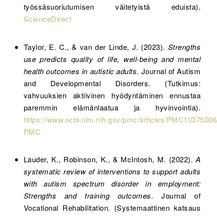
työssäsuoriutumisen väitetyistä eduista).
ScienceDirect
Taylor, E. C., & van der Linde, J. (2023).
Strengths
use predicts quality of life, well-being and mental
health outcomes in autistic adults
. Journal of Autism
and Developmental Disorders. (Tutkimus:
vahvuuksien aktiivinen hyödyntäminen ennustaa
paremmin elämänlaatua ja hyvinvointia).
https://www.ncbi.nlm.nih.gov/pmc/articles/PMC10375006
PMC
Lauder, K., Robinson, K., & McIntosh, M. (2022).
A
systematic review of interventions to support adults
with autism spectrum disorder in employment:
Strengths and training outcomes
. Journal of
Vocational Rehabilitation. (Systemaattinen katsaus