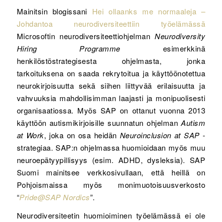
Mainitsin blogissani
Hei ollaanks me normaaleja –
Johdantoa neurodiversiteettiin työelämässä
Microsoftin neurodiversiteettiohjelman
Neurodiversity
Hiring Programme
esimerkkinä
henkilöstöstrategisesta ohjelmasta, jonka
tarkoituksena on saada rekrytoitua ja käyttöönotettua
neurokirjoisuutta sekä siihen liittyvää erilaisuutta ja
vahvuuksia mahdollisimman laajasti ja monipuolisesti
organisaatiossa. Myös SAP on ottanut vuonna 2013
käyttöön autismikirjoisille suunnatun ohjelman
Autism
at Work
, joka on osa heidän
Neuroinclusion at SAP
-
strategiaa. SAP:n ohjelmassa huomioidaan myös muu
neuroepätyypillisyys (esim. ADHD, dysleksia). SAP
Suomi mainitsee verkkosivullaan, että heillä on
Pohjoismaissa myös monimuotoisuusverkosto
“
Pride@SAP Nordics
”.
Neurodiversiteetin huomioiminen työelämässä ei ole