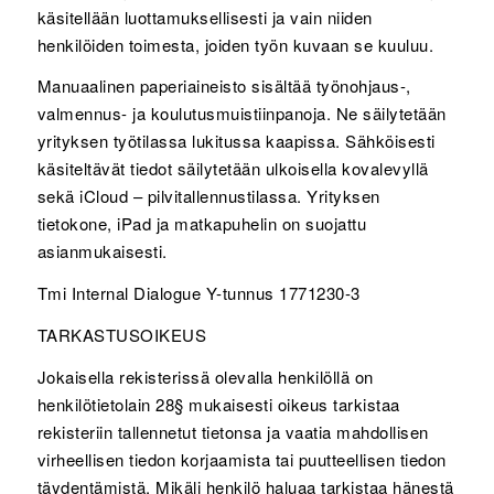
käsitellään luottamuksellisesti ja vain niiden
henkilöiden toimesta, joiden työn kuvaan se kuuluu.
Manuaalinen paperiaineisto sisältää työnohjaus-,
valmennus- ja koulutusmuistiinpanoja. Ne säilytetään
yrityksen työtilassa lukitussa kaapissa. Sähköisesti
käsiteltävät tiedot säilytetään ulkoisella kovalevyllä
sekä iCloud – pilvitallennustilassa. Yrityksen
tietokone, iPad ja matkapuhelin on suojattu
asianmukaisesti.
Tmi Internal Dialogue Y-tunnus 1771230-3
TARKASTUSOIKEUS
Jokaisella rekisterissä olevalla henkilöllä on
henkilötietolain 28§ mukaisesti oikeus tarkistaa
rekisteriin tallennetut tietonsa ja vaatia mahdollisen
virheellisen tiedon korjaamista tai puutteellisen tiedon
täydentämistä. Mikäli henkilö haluaa tarkistaa hänestä