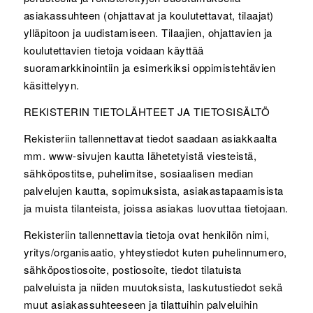
asiakassuhteen (ohjattavat ja koulutettavat, tilaajat)
ylläpitoon ja uudistamiseen. Tilaajien, ohjattavien ja
koulutettavien tietoja voidaan käyttää
suoramarkkinointiin ja esimerkiksi oppimistehtävien
käsittelyyn.
REKISTERIN TIETOLÄHTEET JA TIETOSISÄLTÖ
Rekisteriin tallennettavat tiedot saadaan asiakkaalta
mm. www-sivujen kautta lähetetyistä viesteistä,
sähköpostitse, puhelimitse, sosiaalisen median
palvelujen kautta, sopimuksista, asiakastapaamisista
ja muista tilanteista, joissa asiakas luovuttaa tietojaan.
Rekisteriin tallennettavia tietoja ovat henkilön nimi,
yritys/organisaatio, yhteystiedot kuten puhelinnumero,
sähköpostiosoite, postiosoite, tiedot tilatuista
palveluista ja niiden muutoksista, laskutustiedot sekä
muut asiakassuhteeseen ja tilattuihin palveluihin