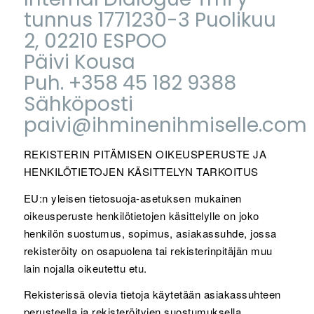
tunnus 1771230-3 Puolikuu
2, 02210 ESPOO
Päivi Kousa
Puh.
+358 45 182 9388
Sähköposti
paivi@ihminenihmiselle.com
REKISTERIN PITÄMISEN OIKEUSPERUSTE JA
HENKILÖTIETOJEN KÄSITTELYN TARKOITUS
EU:n yleisen tietosuoja-asetuksen mukainen
oikeusperuste henkilötietojen käsittelylle on joko
henkilön suostumus, sopimus, asiakassuhde, jossa
rekisteröity on osapuolena tai rekisterinpitäjän muu
lain nojalla oikeutettu etu.
Rekisterissä olevia tietoja käytetään asiakassuhteen
perusteella ja rekisteröityjen suostumuksella