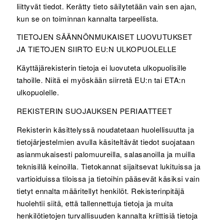
liittyvät tiedot. Kerätty tieto säilytetään vain sen ajan,
kun se on toiminnan kannalta tarpeellista.
TIETOJEN SÄÄNNÖNMUKAISET LUOVUTUKSET
JA TIETOJEN SIIRTO EU:N ULKOPUOLELLE
Käyttäjärekisterin tietoja ei luovuteta ulkopuolisille
tahoille. Niitä ei myöskään siirretä EU:n tai ETA:n
ulkopuolelle.
REKISTERIN SUOJAUKSEN PERIAATTEET
Rekisterin käsittelyssä noudatetaan huolellisuutta ja
tietojärjestelmien avulla käsiteltävät tiedot suojataan
asianmukaisesti palomuureilla, salasanoilla ja muilla
teknisillä keinoilla. Tietokannat sijaitsevat lukituissa ja
vartioiduissa tiloissa ja tietoihin pääsevät käsiksi vain
tietyt ennalta määritellyt henkilöt. Rekisterinpitäjä
huolehtii siitä, että tallennettuja tietoja ja muita
henkilötietojen turvallisuuden kannalta kriittisiä tietoja