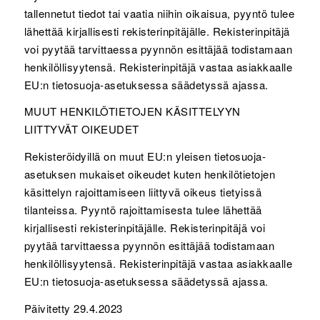
tallennetut tiedot tai vaatia niihin oikaisua, pyyntö tulee
lähettää kirjallisesti rekisterinpitäjälle. Rekisterinpitäjä
voi pyytää tarvittaessa pyynnön esittäjää todistamaan
henkilöllisyytensä. Rekisterinpitäjä vastaa asiakkaalle
EU:n tietosuoja-asetuksessa säädetyssä ajassa.
MUUT HENKILÖTIETOJEN KÄSITTELYYN
LIITTYVÄT OIKEUDET
Rekisteröidyillä on muut EU:n yleisen tietosuoja-
asetuksen mukaiset oikeudet kuten henkilötietojen
käsittelyn rajoittamiseen liittyvä oikeus tietyissä
tilanteissa. Pyyntö rajoittamisesta tulee lähettää
kirjallisesti rekisterinpitäjälle. Rekisterinpitäjä voi
pyytää tarvittaessa pyynnön esittäjää todistamaan
henkilöllisyytensä. Rekisterinpitäjä vastaa asiakkaalle
EU:n tietosuoja-asetuksessa säädetyssä ajassa.
Päivitetty 29.4.2023